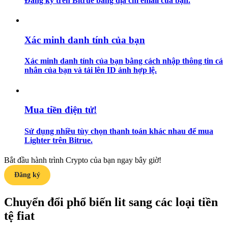
Đăng ký trên Bitrue bằng địa chỉ email của bạn.
Hướng dẫn
Xác minh danh tính của bạn
Hướng dẫn giao dịch Spot
Xác minh danh tính của bạn bằng cách nhập thông tin cá
nhân của bạn và tải lên ID ảnh hợp lệ.
Mua tiền điện tử!
Sử dụng nhiều tùy chọn thanh toán khác nhau để mua
Lighter trên Bitrue.
Chiến lược giao dịch
Bắt đầu hành trình Crypto của bạn ngay bây giờ!
Học cách duy trì lợi nhuận
Đăng ký
Chuyển đổi phổ biến lit sang các loại tiền
tệ fiat