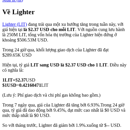
Về Lighter
Lighter (LIT)
đang trải qua một xu hướng tăng trong tuần này, với
COIN-M Futures
giá hiện tại
là $2.37 USD cho mỗi LIT
. Với nguồn cung lưu hành
là 250M LIT, tổng vốn hóa thị trường của Lighter hiện đứng ở
Futures sử dụng token làm tài sản thế chấp
khoảng $506.53M USD.
Trong 24 giờ qua, khối lượng giao dịch của Lighter đã đạt
$289.65K USD
TradFi
Hiện tại, tỷ giá
LIT sang USD
là $2.37 USD cho 1 LIT
. Điều này
Phái sinh cổ phiếu, ngoại hối, kim loại quý và hàng hóa
có nghĩa là:
1
LIT
=
$
2.37
USD
$
1
USD
=
0.42160471
LIT
(Lưu ý: Phí giao dịch và chi phí gas không bao gồm.)
Trong 7 ngày qua, giá của Lighter đã tăng bởi 6.93%.
Trong 24 giờ
qua, tỷ giá đã dao động bởi 9.45%, đạt mức cao nhất là $0 USD và
mức thấp nhất là $0 USD.
So với tháng trước, Lighter đã giảm bởi 1.9%.xuống từ $-- USD.
USDC Futures vĩnh cửu