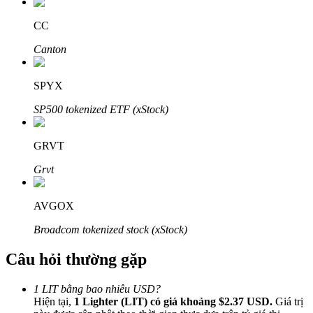
CC
Canton
Đối tác Bitrue
SPYX
SP500 tokenized ETF (xStock)
GRVT
Grvt
AVGOX
Đối tác Bitrue
Broadcom tokenized stock (xStock)
Lên đến 65% hoa hồng!
Câu hỏi thường gặp
1 LIT bằng bao nhiêu USD?
Hiện tại,
1 Lighter (LIT) có giá khoảng $2.37 USD.
Giá trị