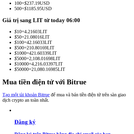
100
=
$
237.19
USD
Trở thành Nhà giao dịch Sao chép
500
=
$
1185.95
USD
Tận hưởng chia sẻ lợi nhuận và hoa hồng giao dịch sao chép
Giá trị sang LIT từ today 06:00
$
10
=
4.21603
LIT
$
50
=
21.08016
LIT
$
100
=
42.16033
LIT
$
500
=
210.80169
LIT
$
1000
=
421.60339
LIT
$
5000
=
2,108.01698
LIT
$
10000
=
4,216.03397
LIT
$
50000
=
21,080.16985
LIT
Thông tin
Mua tiền điện tử với Bitrue
Phân tích dữ liệu lớn bao gồm thông tin giao dịch, v.v.
Tạo một tài khoản Bitrue
để mua và bán tiền điện tử trên sàn giao
dịch crypto an toàn nhất.
Đăng ký