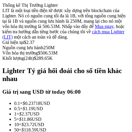
Thống kê Thị Trường Lighter
Futures sử dụng USDC làm tài sản thế chấp
LIT là một loại tiền điện tử được xây dựng trên blockchain của
Lighter. Nó có nguồn cung tối đa là 1B, với tổng nguồn cung hiện
tại là 1B và nguồn cung lưu hành là 250M, mang lại cho nó một
vốn hóa thị trường là 506.53M. Nhấp vào đây để
Mua ngay
, hoặc
kiểm tra hướng dẫn từng bước của chúng tôi về
cách mua Lighter
(LIT)
một cách an toàn và dễ dàng.
Giá hiện tại
$
2.37
Nguồn cung lưu hành
250M
Vốn hóa thị trường
$
506.53M
Khối lượng(24h)
$
289.65K
Sao chép Giao dịch
Lighter Tỷ giá hối đoái cho số tiền khác
Tham gia cùng các nhà giao dịch hàng đầu
nhau
Giá trị sang USD từ today 06:00
0.1
=
$
0.23718
USD
0.5
=
$
1.19
USD
1
=
$
2.37
USD
5
=
$
11.86
USD
10
=
$
23.72
USD
50
=
$
118.59
USD