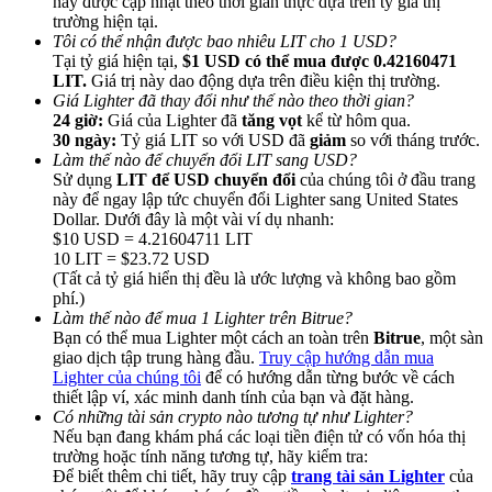
này được cập nhật theo thời gian thực dựa trên tỷ giá thị
trường hiện tại.
Tôi có thể nhận được bao nhiêu LIT cho 1 USD?
Tại tỷ giá hiện tại,
$1 USD có thể mua được 0.42160471
LIT.
Giá trị này dao động dựa trên điều kiện thị trường.
Giá Lighter đã thay đổi như thế nào theo thời gian?
24 giờ:
Giá của Lighter đã
tăng vọt
kể từ hôm qua.
Giới thiệu
30 ngày:
Tỷ giá LIT so với USD đã
giảm
so với tháng trước.
Làm thế nào để chuyển đổi LIT sang USD?
Mời một người bạn để nhận phần thưởng tiền mặt
Sử dụng
LIT để USD chuyển đổi
của chúng tôi ở đầu trang
này để ngay lập tức chuyển đổi Lighter sang United States
Deposit CASHCAT & Win
Dollar. Dưới đây là một vài ví dụ nhanh:
$10 USD = 4.21604711 LIT
10 LIT = $23.72 USD
(Tất cả tỷ giá hiển thị đều là ước lượng và không bao gồm
phí.)
Làm thế nào để mua 1 Lighter trên Bitrue?
Bạn có thể mua Lighter một cách an toàn trên
Bitrue
, một sàn
giao dịch tập trung hàng đầu.
Truy cập hướng dẫn mua
Lighter của chúng tôi
để có hướng dẫn từng bước về cách
thiết lập ví, xác minh danh tính của bạn và đặt hàng.
Có những tài sản crypto nào tương tự như Lighter?
Nếu bạn đang khám phá các loại tiền điện tử có vốn hóa thị
trường hoặc tính năng tương tự, hãy kiểm tra:
Deposit CASHCAT & Win
Để biết thêm chi tiết, hãy truy cập
trang tài sản Lighter
của