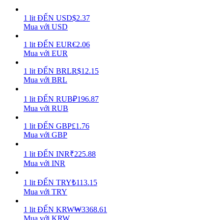
1
lit
ĐẾN
USD
$
2.37
Earn
Mua với USD
1
lit
ĐẾN
EUR
€
2.06
Mua với EUR
1
lit
ĐẾN
BRL
R$
12.15
Mua với BRL
1
lit
ĐẾN
RUB
₽
196.87
Mua với RUB
Power Piggy
1
lit
ĐẾN
GBP
£
1.76
Mua với GBP
Làm cho tài sản của bạn tăng giá trị đều đặn
1
lit
ĐẾN
INR
₹
225.88
Mua với INR
1
lit
ĐẾN
TRY
₺
113.15
Mua với TRY
1
lit
ĐẾN
KRW
₩
3368.61
Mua với KRW