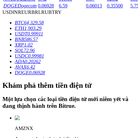
DOGE
Dogecoin
0.06928
6.59
0.06013
0.35500
5.7
USD
INR
EUR
BRL
RUB
TRY
Khóa BTR
BTC
64,329.58
ETH
1,903.29
Đầu tư độc quyền cho người nắm giữ BTR
USDT
0.99911
BNB
586.57
XRP
1.02
SOL
72.96
USDC
0.99981
ADA
0.20262
AVAX
6.42
DOGE
0.06928
Khám phá thêm tiền điện tử
Khoản vay
Một lựa chọn các loại tiền điện tử mới niêm yết và
Dịch vụ vay được hỗ trợ bằng tiền điện tử
đang thịnh hành trên
Bitrue
.
AMZNX