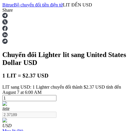
Bitrue
Bộ chuyển đổi tiền điện tử
LIT
ĐẾN
USD
Share
Hợp đồng tương lai
Chuyển đổi Lighter
lit
sang United States
Dollar
USD
1 LIT = $2.37 USD
LIT sang USD: 1 Lighter chuyển đổi thành $2.37 USD tính đến
USDT Futures
August 7 at 6:00 AM
Futures sử dụng USDT làm tài sản thế chấp
lit
lit
USD
Mua
lit
(
lit
)