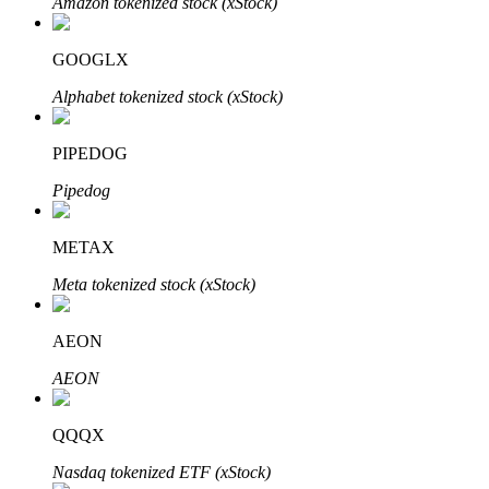
Amazon tokenized stock (xStock)
GOOGLX
Alphabet tokenized stock (xStock)
Đầu tư cố định và quản lý tài chính
Tận hưởng việc quản lý tài chính hiện tại và thu nhập lâu dài
PIPEDOG
Pipedog
METAX
Meta tokenized stock (xStock)
AEON
Staking 101
AEON
Tìm hiểu về kiếm thu nhập thụ động
Bitrue
AI
QQQX
Nasdaq tokenized ETF (xStock)