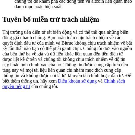
chúng tôi để khám phá các đồng tiền và altcoin liên quan theo
Share 500000 CASHCAT prize pool
danh mục hoặc hiệu suất.
Tuyên bố miễn trừ trách nhiệm
Exclusive for BitMart Users
Thị trường tiền điện tử rất biến động và có thể trải qua những biến
động giá nhanh chóng. Bạn hoàn toàn chịu trách nhiệm về các
Register & Trade to Win 500,000 USDT
quyết định đầu tư của mình và Bitrue không chịu trách nhiệm về bất
kỳ tổn thất nào bạn có thể phải gánh chịu. Chúng tôi dựa vào nguồn
của bên thứ ba về giá và dữ liệu khác liên quan đến tiền điện tử
được liệt kê ở trên và chúng tôi không chịu trách nhiệm về độ tin
Precious Metals Trading Carnival
cậy hoặc tính chính xác của nó. Thông tin được cung cấp trên nền
tảng này và mọi tài liệu liên quan chỉ nhằm mục đích cung cấp
Trade Gold & Silver · 33,333 USDT Bonus
thông tin và không được coi là lời khuyên tài chính hoặc đầu tư. Để
biết thêm thông tin, hãy xem
Điều khoản sử dụng
và
Chính sách
quyền riêng tư
của chúng tôi.
USDT New User Exclusive 10% APR
USDT Flexible Staking | Daily Rewards