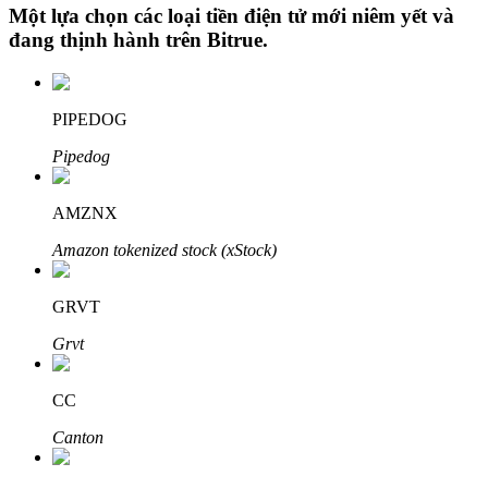
Một lựa chọn các loại tiền điện tử mới niêm yết và
đang thịnh hành trên
Bitrue
.
Đầu tư cố định và quản lý tài chính
PIPEDOG
Tận hưởng việc quản lý tài chính hiện tại và thu nhập lâu dài
Pipedog
AMZNX
Amazon tokenized stock (xStock)
GRVT
Grvt
Staking 101
Tìm hiểu về kiếm thu nhập thụ động
CC
Bitrue
AI
Canton