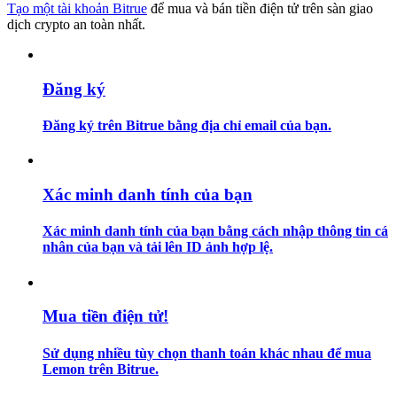
Tạo một tài khoản Bitrue
để mua và bán tiền điện tử trên sàn giao
dịch crypto an toàn nhất.
Hướng dẫn
Hướng dẫn giao dịch Spot
Đăng ký
Đăng ký trên Bitrue bằng địa chỉ email của bạn.
Xác minh danh tính của bạn
Xác minh danh tính của bạn bằng cách nhập thông tin cá
nhân của bạn và tải lên ID ảnh hợp lệ.
Chiến lược giao dịch
Học cách duy trì lợi nhuận
Mua tiền điện tử!
Sử dụng nhiều tùy chọn thanh toán khác nhau để mua
Lemon trên Bitrue.