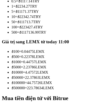
0.5
=
₺
1117.14
TRY
Trở thành Nhà giao dịch Sao chép
1
=
₺
2234.27
TRY
5
=
₺
11171.37
TRY
Tận hưởng chia sẻ lợi nhuận và hoa hồng giao dịch sao chép
10
=
₺
22342.74
TRY
50
=
₺
111713.7
TRY
100
=
₺
223427.4
TRY
500
=
₺
1117136.99
TRY
Giá trị sang LEMX từ today 11:00
₺
100
=
0.04475
LEMX
₺
500
=
0.22378
LEMX
Thông tin
₺
1000
=
0.44757
LEMX
₺
5000
=
2.23786
LEMX
Phân tích dữ liệu lớn bao gồm thông tin giao dịch, v.v.
₺
10000
=
4.47572
LEMX
₺
50000
=
22.37863
LEMX
₺
100000
=
44.75726
LEMX
₺
500000
=
223.78634
LEMX
Mua tiền điện tử với Bitrue