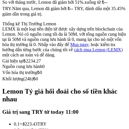
So với tháng trước, Lemon đã giảm bởi 51%.xuống từ ₺--
Futures sử dụng USDC làm tài sản thế chấp
TRY.
Năm qua, Lemon đã giảm bởi ₺-- TRY, đánh dấu một 35.45%
giảm dần trong giá trị.
Thống kê Thị Trường Lemon
LEMX là một loại tiền điện tử được xây dựng trên blockchain của
Lemon. Nó có nguồn cung tối đa là 50M, với tổng nguồn cung hiện
tại là 50M và nguồn cung lưu hành là 0, mang lại cho nó một vốn
hóa thị trường là 0. Nhấp vào đây để
Mua ngay
, hoặc kiểm tra
hướng dẫn từng bước của chúng tôi về
cách mua Lemon (LEMX)
một cách an toàn và dễ dàng.
Giá hiện tại
₺
2234.27
Sao chép Giao dịch
Nguồn cung lưu hành
0
Vốn hóa thị trường
₺
0
Tham gia cùng các nhà giao dịch hàng đầu
Khối lượng(24h)
₺
0
Lemon Tỷ giá hối đoái cho số tiền khác
nhau
Giá trị sang TRY từ today 11:00
0.1
=
₺
223.43
TRY