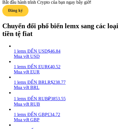
Bắt đầu hành trình Crypto của bạn ngay bây giờ!
Đăng ký
Earn
Chuyển đổi phổ biến lemx sang các loại
tiền tệ fiat
1
lemx
ĐẾN
USD
$
46.84
Mua với USD
1
lemx
ĐẾN
EUR
€
40.52
Power Piggy
Mua với EUR
Làm cho tài sản của bạn tăng giá trị đều đặn
1
lemx
ĐẾN
BRL
R$
238.77
Mua với BRL
1
lemx
ĐẾN
RUB
₽
3853.55
Mua với RUB
1
lemx
ĐẾN
GBP
£
34.72
Mua với GBP