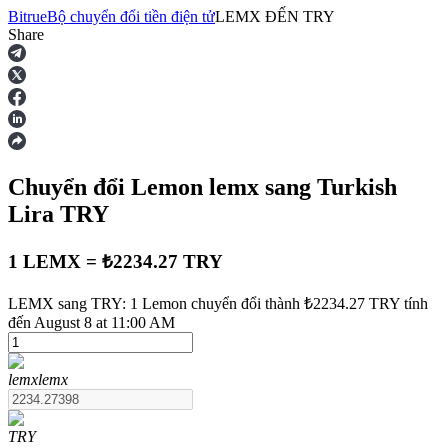
Bitrue
Bộ chuyển đổi tiền điện tử
LEMX
ĐẾN
TRY
Share
Hợp đồng tương lai
Chuyển đổi Lemon
lemx
sang Turkish
Lira
TRY
1 LEMX = ₺2234.27 TRY
USDT Futures
LEMX sang TRY: 1 Lemon chuyển đổi thành ₺2234.27 TRY tính
đến August 8 at 11:00 AM
Futures sử dụng USDT làm tài sản thế chấp
lemx
lemx
TRY