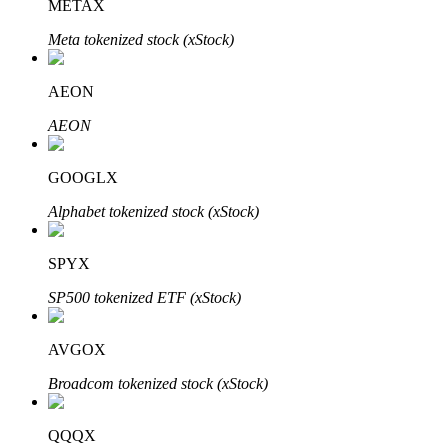
METAX
Meta tokenized stock (xStock)
AEON
Đối tác Bitrue
AEON
GOOGLX
Alphabet tokenized stock (xStock)
SPYX
SP500 tokenized ETF (xStock)
Đối tác Bitrue
AVGOX
Lên đến 65% hoa hồng!
Broadcom tokenized stock (xStock)
QQQX