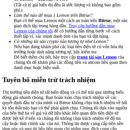
Deposit & Trade BTC to Share 25000 USDT prize pool!
(Tất cả tỷ giá hiển thị đều là ước lượng và không bao gồm
phí.)
Làm thế nào để mua 1 Lemon trên Bitrue?
Bạn có thể mua Lemon một cách an toàn trên
Bitrue
, một sàn
giao dịch tập trung hàng đầu.
Truy cập hướng dẫn mua
Deposit CASHCAT & Win
Lemon của chúng tôi
để có hướng dẫn từng bước về cách
thiết lập ví, xác minh danh tính của bạn và đặt hàng.
Share 500000 CASHCAT prize pool
Có những tài sản crypto nào tương tự như Lemon?
Nếu bạn đang khám phá các loại tiền điện tử có vốn hóa thị
trường hoặc tính năng tương tự, hãy kiểm tra:
Để biết thêm chi tiết, hãy truy cập
trang tài sản Lemon
của
Exclusive for BitMart Users
chúng tôi để khám phá các đồng tiền và altcoin liên quan theo
danh mục hoặc hiệu suất.
Register & Trade to Win 500,000 USDT
Tuyên bố miễn trừ trách nhiệm
Thị trường tiền điện tử rất biến động và có thể trải qua những biến
Precious Metals Trading Carnival
động giá nhanh chóng. Bạn hoàn toàn chịu trách nhiệm về các
quyết định đầu tư của mình và Bitrue không chịu trách nhiệm về bất
Trade Gold & Silver · 33,333 USDT Bonus
kỳ tổn thất nào bạn có thể phải gánh chịu. Chúng tôi dựa vào nguồn
của bên thứ ba về giá và dữ liệu khác liên quan đến tiền điện tử
được liệt kê ở trên và chúng tôi không chịu trách nhiệm về độ tin
cậy hoặc tính chính xác của nó. Thông tin được cung cấp trên nền
tảng này và mọi tài liệu liên quan chỉ nhằm mục đích cung cấp