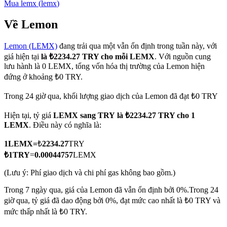
Mua
lemx
(
lemx
)
Về Lemon
Lemon (LEMX)
đang trải qua một vẫn ổn định trong tuần này, với
COIN-M Futures
giá hiện tại
là ₺2234.27 TRY cho mỗi LEMX
. Với nguồn cung
Futures sử dụng token làm tài sản thế chấp
lưu hành là 0 LEMX, tổng vốn hóa thị trường của Lemon hiện
đứng ở khoảng ₺0 TRY.
Trong 24 giờ qua, khối lượng giao dịch của Lemon đã đạt ₺0 TRY
TradFi
Hiện tại, tỷ giá
LEMX sang TRY
là ₺2234.27 TRY cho 1
Phái sinh cổ phiếu, ngoại hối, kim loại quý và hàng hóa
LEMX
. Điều này có nghĩa là:
1
LEMX
=
₺
2234.27
TRY
₺
1
TRY
=
0.00044757
LEMX
(Lưu ý: Phí giao dịch và chi phí gas không bao gồm.)
Trong 7 ngày qua, giá của Lemon đã vẫn ổn định bởi 0%.
Trong 24
giờ qua, tỷ giá đã dao động bởi 0%, đạt mức cao nhất là ₺0 TRY và
mức thấp nhất là ₺0 TRY.
USDC Futures vĩnh cửu