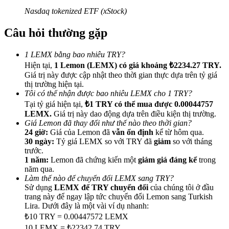
Nasdaq tokenized ETF (xStock)
Câu hỏi thường gặp
1 LEMX bằng bao nhiêu TRY?
Giới thiệu
Hiện tại,
1 Lemon (LEMX) có giá khoảng ₺2234.27 TRY.
Giá trị này được cập nhật theo thời gian thực dựa trên tỷ giá
Mời một người bạn để nhận phần thưởng tiền mặt
thị trường hiện tại.
BTC Welcome Rewards
Tôi có thể nhận được bao nhiêu LEMX cho 1 TRY?
Tại tỷ giá hiện tại,
₺1 TRY có thể mua được 0.00044757
LEMX.
Giá trị này dao động dựa trên điều kiện thị trường.
Giá Lemon đã thay đổi như thế nào theo thời gian?
24 giờ:
Giá của Lemon đã
vẫn ổn định
kể từ hôm qua.
30 ngày:
Tỷ giá LEMX so với TRY đã
giảm
so với tháng
trước.
1 năm:
Lemon đã chứng kiến một
giảm giá đáng kể
trong
năm qua.
Làm thế nào để chuyển đổi LEMX sang TRY?
Sử dụng
LEMX để TRY chuyển đổi
của chúng tôi ở đầu
trang này để ngay lập tức chuyển đổi Lemon sang Turkish
Lira. Dưới đây là một vài ví dụ nhanh:
BTC Welcome Rewards
₺10 TRY = 0.00447572 LEMX
10 LEMX = ₺22342.74 TRY