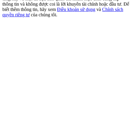
USDT New User Exclusive 10% APR
thông tin và không được coi là lời khuyên tài chính hoặc đầu tư. Để
biết thêm thông tin, hãy xem
Điều khoản sử dụng
và
Chính sách
USDT Flexible Staking | Daily Rewards
quyền riêng tư
của chúng tôi.
BTC New User Exclusive: 6.5% APR
BTC Flexible Staking | Daily Rewards
Thêm sự kiện
Nhận giải thưởng và phần thưởng độc quyền
Trung tâm phần thưởng