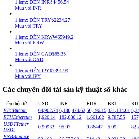
1
lemx
ĐẾN
INR
₹
4456.54
Mua với INR
Staking
1
lemx
ĐẾN
TRY
₺
2234.27
Lợi nhuận cao và truy cập ngay lập tức
Mua với TRY
1
lemx
ĐẾN
KRW
₩
65949.2
Mua với KRW
1
lemx
ĐẾN
CAD
$
65.35
Mua với CAD
1
lemx
ĐẾN
JPY
¥
7391.99
Mua với JPY
Launchpool
Các chuyển đổi tài sản kỹ thuật số khác
Đặt cọc linh hoạt để kiếm được các token phổ biến.
Tiền điện tử
USD
INR
EUR
BRL
RU
BTC
Bitcoin
64,962.74
6,180,474.62
56,196.15
331,134.61
5,3
ETH
Ethereum
1,920.14
182,680.12
1,661.02
9,787.55
157
USDT
Tether
0.99933
95.07
0.86447
5.09
82.
USDt
BNB
Binance