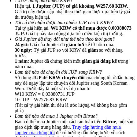
1 JUP bằng bao nhiêu KRW?
Hiện tại,
1 Jupiter (JUP) có giá khoảng ₩257.68 KRW.
Giá trị này được cập nhật theo thời gian thực dựa trên tỷ giá
thị trường hiện tại.
Tôi có thể nhận được bao nhiêu JUP cho 1 KRW?
Tại tỷ giá hiện tại,
₩1 KRW có thể mua được 0.00388073
JUP.
Giá trị này dao động dựa trên điều kiện thị trường.
Giới thiệu
Giá Jupiter đã thay đổi như thế nào theo thời gian?
24 giờ:
Giá của Jupiter đã
giảm hơi
kể từ hôm qua.
Mời một người bạn để nhận phần thưởng tiền mặt
30 ngày:
Tỷ giá JUP so với KRW đã
giảm
so với tháng
trước.
BTC Welcome Rewards
1 năm:
Jupiter đã chứng kiến một
giảm giá đáng kể
trong
năm qua.
Làm thế nào để chuyển đổi JUP sang KRW?
Sử dụng
JUP để KRW chuyển đổi
của chúng tôi ở đầu trang
này để ngay lập tức chuyển đổi Jupiter sang South Korean
Won. Dưới đây là một vài ví dụ nhanh:
₩10 KRW = 0.03880731 JUP
10 JUP = ₩2576.83 KRW
(Tất cả tỷ giá hiển thị đều là ước lượng và không bao gồm
phí.)
Làm thế nào để mua 1 Jupiter trên Bitrue?
Bạn có thể mua Jupiter một cách an toàn trên
Bitrue
, một sàn
giao dịch tập trung hàng đầu.
Truy cập hướng dẫn mua
BTC Welcome Rewards
Jupiter của chúng tôi
để có hướng dẫn từng bước về cách