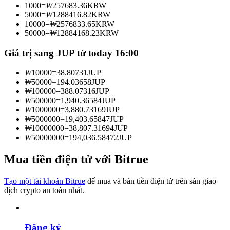
1000
=
₩
257683.36
KRW
Trở thành Nhà giao dịch Sao chép
5000
=
₩
1288416.82
KRW
10000
=
₩
2576833.65
KRW
Tận hưởng chia sẻ lợi nhuận và hoa hồng giao dịch sao chép
50000
=
₩
12884168.23
KRW
Giá trị sang JUP từ today 16:00
₩
10000
=
38.80731
JUP
₩
50000
=
194.03658
JUP
₩
100000
=
388.07316
JUP
₩
500000
=
1,940.36584
JUP
₩
1000000
=
3,880.73169
JUP
₩
5000000
=
19,403.65847
JUP
₩
10000000
=
38,807.31694
JUP
Thông tin
₩
50000000
=
194,036.58472
JUP
Phân tích dữ liệu lớn bao gồm thông tin giao dịch, v.v.
Mua tiền điện tử với Bitrue
Tạo một tài khoản Bitrue
để mua và bán tiền điện tử trên sàn giao
dịch crypto an toàn nhất.
Đăng ký