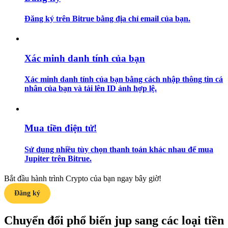
Đăng ký trên Bitrue bằng địa chỉ email của bạn.
Hướng dẫn
Hướng dẫn giao dịch Spot
Xác minh danh tính của bạn
Xác minh danh tính của bạn bằng cách nhập thông tin cá
nhân của bạn và tải lên ID ảnh hợp lệ.
Mua tiền điện tử!
Chiến lược giao dịch
Sử dụng nhiều tùy chọn thanh toán khác nhau để mua
Jupiter trên Bitrue.
Học cách duy trì lợi nhuận
Bắt đầu hành trình Crypto của bạn ngay bây giờ!
Đăng ký
Chuyển đổi phổ biến jup sang các loại tiền