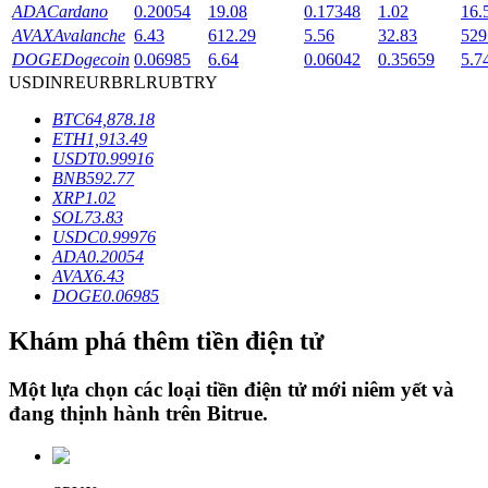
ADA
Cardano
0.20054
19.08
0.17348
1.02
16.
AVAX
Avalanche
6.43
612.29
5.56
32.83
529
DOGE
Dogecoin
0.06985
6.64
0.06042
0.35659
5.7
Khóa BTR
USD
INR
EUR
BRL
RUB
TRY
Đầu tư độc quyền cho người nắm giữ BTR
BTC
64,878.18
ETH
1,913.49
USDT
0.99916
BNB
592.77
XRP
1.02
SOL
73.83
USDC
0.99976
ADA
0.20054
AVAX
6.43
DOGE
0.06985
Khoản vay
Khám phá thêm tiền điện tử
Dịch vụ vay được hỗ trợ bằng tiền điện tử
Một lựa chọn các loại tiền điện tử mới niêm yết và
đang thịnh hành trên
Bitrue
.