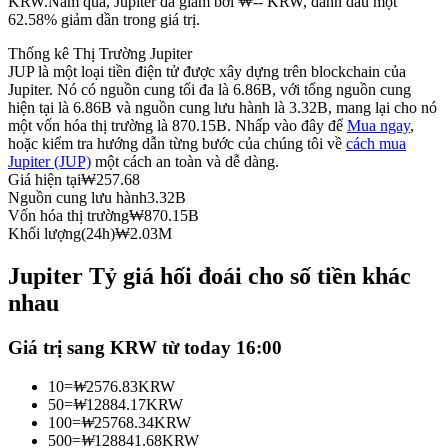
KRW.
Năm qua, Jupiter đã giảm bởi ₩-- KRW, đánh dấu một
62.58% giảm dần trong giá trị.
Futures sử dụng USDC làm tài sản thế chấp
Thống kê Thị Trường Jupiter
JUP là một loại tiền điện tử được xây dựng trên blockchain của
Jupiter. Nó có nguồn cung tối đa là 6.86B, với tổng nguồn cung
hiện tại là 6.86B và nguồn cung lưu hành là 3.32B, mang lại cho nó
một vốn hóa thị trường là 870.15B. Nhấp vào đây để
Mua ngay
,
hoặc kiểm tra hướng dẫn từng bước của chúng tôi về
cách mua
Jupiter (JUP)
một cách an toàn và dễ dàng.
Giá hiện tại
₩
257.68
Nguồn cung lưu hành
3.32B
Vốn hóa thị trường
₩
870.15B
Sao chép Giao dịch
Khối lượng(24h)
₩
2.03M
Tham gia cùng các nhà giao dịch hàng đầu
Jupiter Tỷ giá hối đoái cho số tiền khác
nhau
Giá trị sang KRW từ today 16:00
10
=
₩
2576.83
KRW
50
=
₩
12884.17
KRW
100
=
₩
25768.34
KRW
500
=
₩
128841.68
KRW