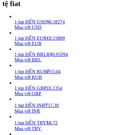
tệ fiat
Earn
1
jup
ĐẾN
USD
$
0.18274
Mua với USD
1
jup
ĐẾN
EUR
€
0.15809
Mua với EUR
1
jup
ĐẾN
BRL
R$
0.93294
Mua với BRL
1
jup
ĐẾN
RUB
₽
15.04
Power Piggy
Mua với RUB
Làm cho tài sản của bạn tăng giá trị đều đặn
1
jup
ĐẾN
GBP
£
0.1354
Mua với GBP
1
jup
ĐẾN
INR
₹
17.39
Mua với INR
1
jup
ĐẾN
TRY
₺
8.72
Mua với TRY