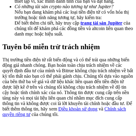
thiết lập ví, xác minh danh tính của bạn và đặt hàng.
Deposit & Trade BTC to Share 25000 USDT prize pool!
Có những tài sản crypto nào tương tự như Jupiter?
Nếu bạn đang khám phá các loại tiền điện tử có vốn hóa thị
trường hoặc tính năng tương tự, hãy kiểm tra:
Để biết thêm chi tiết, hãy truy cập
trang tài sản Jupiter
của
chúng tôi để khám phá các đồng tiền và altcoin liên quan theo
Deposit CASHCAT & Win
danh mục hoặc hiệu suất.
Share 500000 CASHCAT prize pool
Tuyên bố miễn trừ trách nhiệm
Thị trường tiền điện tử rất biến động và có thể trải qua những biến
Exclusive for BitMart Users
động giá nhanh chóng. Bạn hoàn toàn chịu trách nhiệm về các
quyết định đầu tư của mình và Bitrue không chịu trách nhiệm về bất
Register & Trade to Win 500,000 USDT
kỳ tổn thất nào bạn có thể phải gánh chịu. Chúng tôi dựa vào nguồn
của bên thứ ba về giá và dữ liệu khác liên quan đến tiền điện tử
được liệt kê ở trên và chúng tôi không chịu trách nhiệm về độ tin
cậy hoặc tính chính xác của nó. Thông tin được cung cấp trên nền
tảng này và mọi tài liệu liên quan chỉ nhằm mục đích cung cấp
Precious Metals Trading Carnival
thông tin và không được coi là lời khuyên tài chính hoặc đầu tư. Để
biết thêm thông tin, hãy xem
Điều khoản sử dụng
và
Chính sách
Trade Gold & Silver · 33,333 USDT Bonus
quyền riêng tư
của chúng tôi.