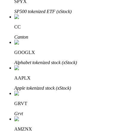
SPYX
SP500 tokenized ETF (xStock)
CC
Đầu tư cố định và quản lý tài chính
Canton
Tận hưởng việc quản lý tài chính hiện tại và thu nhập lâu dài
GOOGLX
Alphabet tokenized stock (xStock)
AAPLX
Apple tokenized stock (xStock)
Staking 101
GRVT
Tìm hiểu về kiếm thu nhập thụ động
Grvt
Bitrue
AI
AMZNX