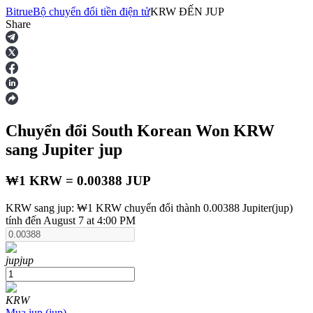
Bitrue
Bộ chuyển đổi tiền điện tử
KRW
ĐẾN
JUP
Share
Hợp đồng tương lai
Chuyển đổi South Korean Won
KRW
sang Jupiter
jup
₩1 KRW = 0.00388 JUP
KRW sang jup: ₩1 KRW chuyển đổi thành 0.00388 Jupiter(jup)
USDT Futures
tính đến August 7 at 4:00 PM
Futures sử dụng USDT làm tài sản thế chấp
jup
jup
KRW
Mua
jup
(
jup
)