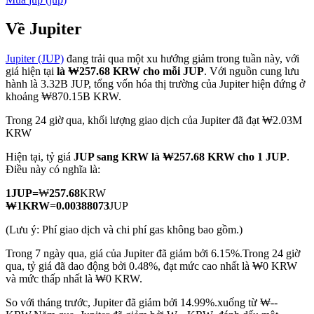
Về Jupiter
Jupiter (JUP)
đang trải qua một xu hướng giảm trong tuần này, với
COIN-M Futures
giá hiện tại
là ₩257.68 KRW cho mỗi JUP
. Với nguồn cung lưu
hành là 3.32B JUP, tổng vốn hóa thị trường của Jupiter hiện đứng ở
Futures sử dụng token làm tài sản thế chấp
khoảng ₩870.15B KRW.
Trong 24 giờ qua, khối lượng giao dịch của Jupiter đã đạt ₩2.03M
KRW
TradFi
Hiện tại, tỷ giá
JUP sang KRW
là ₩257.68 KRW cho 1 JUP
.
Phái sinh cổ phiếu, ngoại hối, kim loại quý và hàng hóa
Điều này có nghĩa là:
1
JUP
=
₩
257.68
KRW
₩
1
KRW
=
0.00388073
JUP
(Lưu ý: Phí giao dịch và chi phí gas không bao gồm.)
Trong 7 ngày qua, giá của Jupiter đã giảm bởi 6.15%.
Trong 24 giờ
qua, tỷ giá đã dao động bởi 0.48%, đạt mức cao nhất là ₩0 KRW
và mức thấp nhất là ₩0 KRW.
So với tháng trước, Jupiter đã giảm bởi 14.99%.xuống từ ₩--
USDC Futures vĩnh cửu