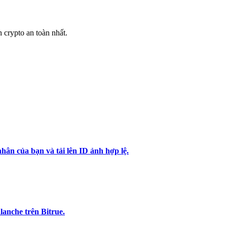
h crypto an toàn nhất.
hân của bạn và tải lên ID ảnh hợp lệ.
anche trên Bitrue.