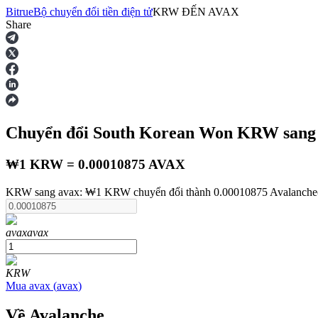
Bitrue
Bộ chuyển đổi tiền điện tử
KRW
ĐẾN
AVAX
Share
Hợp đồng tương lai
Chuyển đổi South Korean Won
KRW
sang
₩1 KRW = 0.00010875 AVAX
KRW sang avax: ₩1 KRW chuyển đổi thành 0.00010875 Avalanche(a
USDT Futures
avax
avax
Futures sử dụng USDT làm tài sản thế chấp
KRW
Mua
avax
(
avax
)
Về Avalanche