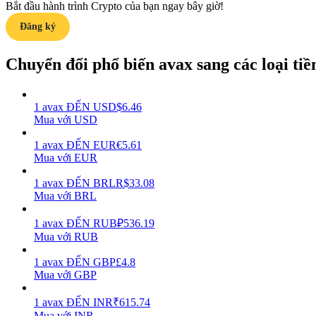
Bắt đầu hành trình Crypto của bạn ngay bây giờ!
Đăng ký
Hướng dẫn
Hướng dẫn giao dịch Spot
Chuyển đổi phổ biến avax sang các loại tiền
1
avax
ĐẾN
USD
$
6.46
Mua với USD
1
avax
ĐẾN
EUR
€
5.61
Mua với EUR
1
avax
ĐẾN
BRL
R$
33.08
Mua với BRL
Chiến lược giao dịch
Học cách duy trì lợi nhuận
1
avax
ĐẾN
RUB
₽
536.19
Mua với RUB
1
avax
ĐẾN
GBP
£
4.8
Mua với GBP
1
avax
ĐẾN
INR
₹
615.74
Mua với INR