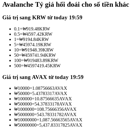
Avalanche Tỷ giá hối đoái cho số tiền khác
Futures sử dụng USDC làm tài sản thế chấp
Giá trị sang KRW từ today 19:59
0.1
=
₩
919.48
KRW
0.5
=
₩
4597.42
KRW
1
=
₩
9194.84
KRW
5
=
₩
45974.19
KRW
10
=
₩
91948.39
KRW
50
=
₩
459741.94
KRW
100
=
₩
919483.89
KRW
500
=
₩
4597419.45
KRW
Sao chép Giao dịch
Tham gia cùng các nhà giao dịch hàng đầu
Giá trị sang AVAX từ today 19:59
₩
10000
=
1.08756663
AVAX
₩
50000
=
5.43783317
AVAX
₩
100000
=
10.87566635
AVAX
₩
500000
=
54.37833178
AVAX
₩
1000000
=
108.75666356
AVAX
₩
5000000
=
543.78331782
AVAX
₩
10000000
=
1,087.56663565
AVAX
₩
50000000
=
5,437.83317825
AVAX