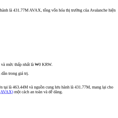
 hành là 431.77M AVAX, tổng vốn hóa thị trường của Avalanche hiện
W và mức thấp nhất là ₩0 KRW.
n trong giá trị.
ện tại là 463.44M và nguồn cung lưu hành là 431.77M, mang lại cho
 (AVAX)
một cách an toàn và dễ dàng.