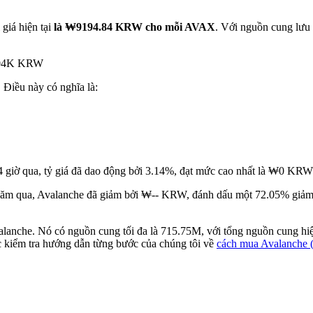
 giá hiện tại
là ₩9194.84 KRW cho mỗi AVAX
. Với nguồn cung lưu
7.04K KRW
. Điều này có nghĩa là:
4 giờ qua, tỷ giá đã dao động bởi 3.14%, đạt mức cao nhất là ₩0 KR
ăm qua, Avalanche đã giảm bởi ₩-- KRW, đánh dấu một 72.05% giảm dầ
alanche. Nó có nguồn cung tối đa là 715.75M, với tổng nguồn cung hi
c kiểm tra hướng dẫn từng bước của chúng tôi về
cách mua Avalanche