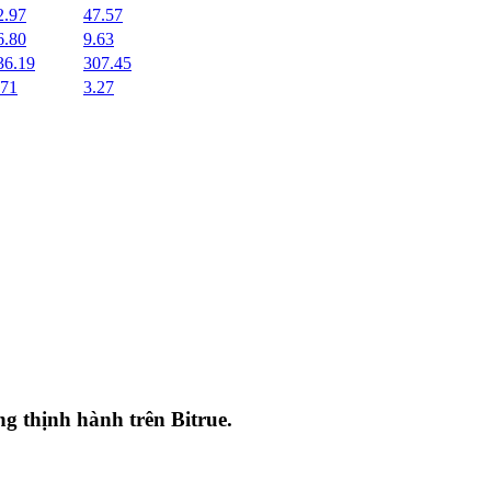
2.97
47.57
6.80
9.63
36.19
307.45
.71
3.27
ang thịnh hành trên
Bitrue
.