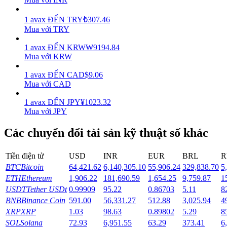
Earn
1
avax
ĐẾN
TRY
₺
307.46
Mua với TRY
1
avax
ĐẾN
KRW
₩
9194.84
Mua với KRW
1
avax
ĐẾN
CAD
$
9.06
Mua với CAD
1
avax
ĐẾN
JPY
¥
1023.32
Mua với JPY
Power Piggy
Các chuyển đổi tài sản kỹ thuật số khác
Làm cho tài sản của bạn tăng giá trị đều đặn
Tiền điện tử
USD
INR
EUR
BRL
R
BTC
Bitcoin
64,421.62
6,140,305.10
55,906.24
329,838.70
5
ETH
Ethereum
1,906.22
181,690.59
1,654.25
9,759.87
1
USDT
Tether USDt
0.99909
95.22
0.86703
5.11
8
BNB
Binance Coin
591.00
56,331.27
512.88
3,025.94
4
XRP
XRP
1.03
98.63
0.89802
5.29
8
SOL
Solana
72.93
6,951.55
63.29
373.41
6