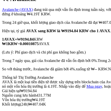
Avalanche (AVAX)
đang trải qua một vẫn ổn định trong tuần này, với
đứng ở khoảng ₩4.19T KRW.
Trong 24 giờ qua, khối lượng giao dịch của Avalanche đã đạt ₩40
COIN-M Futures
Hiện tại, tỷ giá
AVAX sang KRW
là ₩9194.84 KRW cho 1 AVAX
Futures sử dụng token làm tài sản thế chấp
1
AVAX
=
₩
9194.84
KRW
₩
1
KRW
=
0.00010875
AVAX
TradFi
(Lưu ý: Phí giao dịch và chi phí gas không bao gồm.)
Phái sinh cổ phiếu, ngoại hối, kim loại quý và hàng hóa
Trong 7 ngày qua, giá của Avalanche đã vẫn ổn định bởi 0%.
Trong 2
So với tháng trước, Avalanche đã giảm bởi 4%.xuống từ ₩-- KRW.
N
Thống kê Thị Trường Avalanche
AVAX là một loại tiền điện tử được xây dựng trên blockchain của Av
nó một vốn hóa thị trường là 4.19T. Nhấp vào đây để
Mua ngay
, hoặ
Giá hiện tại
₩
9194.84
Nguồn cung lưu hành
431.77M
Vốn hóa thị trường
₩
4.19T
Khối lượng(24h)
₩
407.04K
USDC Futures vĩnh cửu