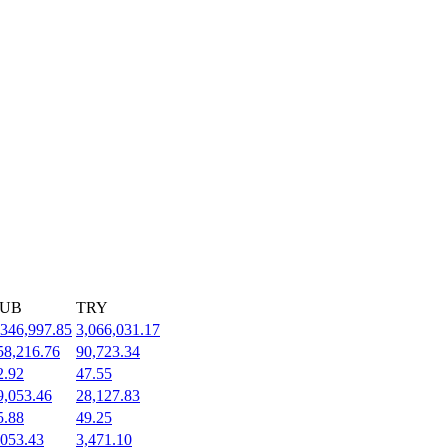
UB
TRY
,346,997.85
3,066,031.17
58,216.76
90,723.34
2.92
47.55
9,053.46
28,127.83
5.88
49.25
,053.43
3,471.10