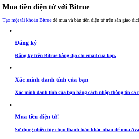
Trở thành Nhà giao dịch Sao chép
Mua tiền điện tử với Bitrue
Tận hưởng chia sẻ lợi nhuận và hoa hồng giao dịch sao chép
Tạo một tài khoản Bitrue
để mua và bán tiền điện tử trên sàn giao dịc
Đăng ký
Đăng ký trên Bitrue bằng địa chỉ email của bạn.
Thông tin
Xác minh danh tính của bạn
Phân tích dữ liệu lớn bao gồm thông tin giao dịch, v.v.
Xác minh danh tính của bạn bằng cách nhập thông tin cá n
Mua tiền điện tử!
Sử dụng nhiều tùy chọn thanh toán khác nhau để mua Aval