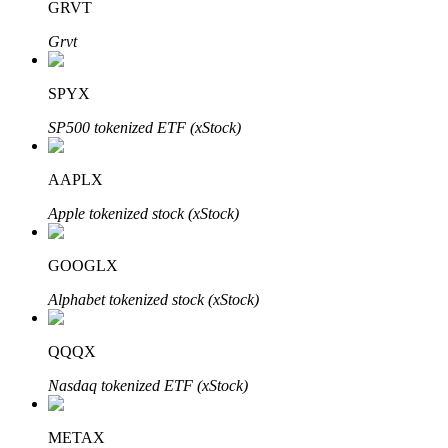
GRVT
Grvt
Khóa BTR
SPYX
Đầu tư độc quyền cho người nắm giữ BTR
SP500 tokenized ETF (xStock)
AAPLX
Apple tokenized stock (xStock)
GOOGLX
Alphabet tokenized stock (xStock)
Khoản vay
Dịch vụ vay được hỗ trợ bằng tiền điện tử
QQQX
Nasdaq tokenized ETF (xStock)
METAX