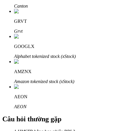
Canton
GRVT
Grvt
Đối tác Bitrue
GOOGLX
Alphabet tokenized stock (xStock)
AMZNX
Amazon tokenized stock (xStock)
Đối tác Bitrue
AEON
Lên đến 65% hoa hồng!
AEON
Câu hỏi thường gặp