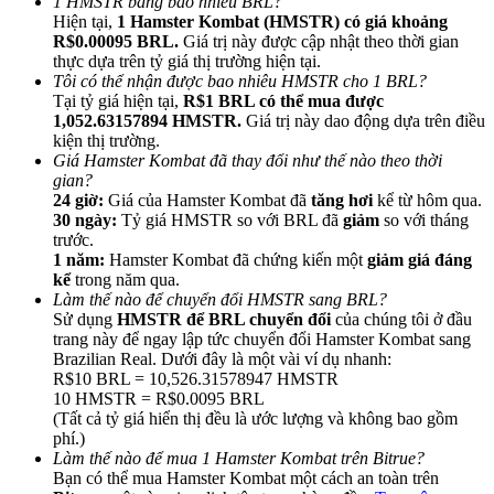
1 HMSTR bằng bao nhiêu BRL?
Hiện tại,
1 Hamster Kombat (HMSTR) có giá khoảng
R$0.00095 BRL.
Giá trị này được cập nhật theo thời gian
thực dựa trên tỷ giá thị trường hiện tại.
Tôi có thể nhận được bao nhiêu HMSTR cho 1 BRL?
Tại tỷ giá hiện tại,
R$1 BRL có thể mua được
1,052.63157894 HMSTR.
Giá trị này dao động dựa trên điều
Giới thiệu
kiện thị trường.
Giá Hamster Kombat đã thay đổi như thế nào theo thời
Mời một người bạn để nhận phần thưởng tiền mặt
gian?
24 giờ:
Giá của Hamster Kombat đã
tăng hơi
kể từ hôm qua.
Deposit CASHCAT & Win
30 ngày:
Tỷ giá HMSTR so với BRL đã
giảm
so với tháng
trước.
1 năm:
Hamster Kombat đã chứng kiến một
giảm giá đáng
kể
trong năm qua.
Làm thế nào để chuyển đổi HMSTR sang BRL?
Sử dụng
HMSTR để BRL chuyển đổi
của chúng tôi ở đầu
trang này để ngay lập tức chuyển đổi Hamster Kombat sang
Brazilian Real. Dưới đây là một vài ví dụ nhanh:
R$10 BRL = 10,526.31578947 HMSTR
10 HMSTR = R$0.0095 BRL
(Tất cả tỷ giá hiển thị đều là ước lượng và không bao gồm
phí.)
Làm thế nào để mua 1 Hamster Kombat trên Bitrue?
Deposit CASHCAT & Win
Bạn có thể mua Hamster Kombat một cách an toàn trên