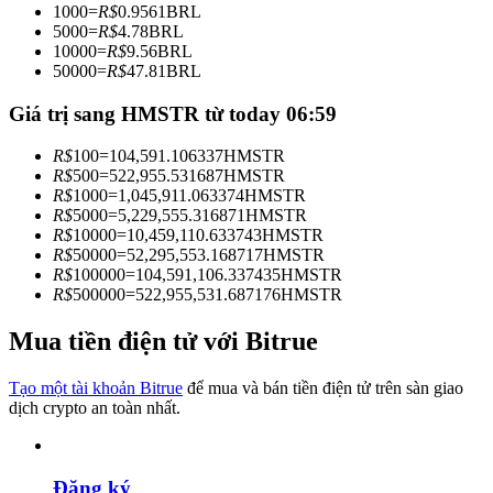
1000
=
R$
0.9561
BRL
Trở thành Nhà giao dịch Sao chép
5000
=
R$
4.78
BRL
10000
=
R$
9.56
BRL
Tận hưởng chia sẻ lợi nhuận và hoa hồng giao dịch sao chép
50000
=
R$
47.81
BRL
Giá trị sang HMSTR từ today 06:59
R$
100
=
104,591.106337
HMSTR
R$
500
=
522,955.531687
HMSTR
R$
1000
=
1,045,911.063374
HMSTR
R$
5000
=
5,229,555.316871
HMSTR
R$
10000
=
10,459,110.633743
HMSTR
R$
50000
=
52,295,553.168717
HMSTR
R$
100000
=
104,591,106.337435
HMSTR
Thông tin
R$
500000
=
522,955,531.687176
HMSTR
Phân tích dữ liệu lớn bao gồm thông tin giao dịch, v.v.
Mua tiền điện tử với Bitrue
Tạo một tài khoản Bitrue
để mua và bán tiền điện tử trên sàn giao
dịch crypto an toàn nhất.
Đăng ký