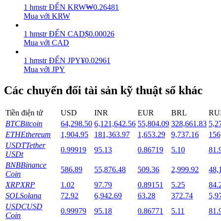
1
hmstr
ĐẾN
KRW
₩
0.26481
Mua với KRW
Staking
1
hmstr
ĐẾN
CAD
$
0.00026
Lợi nhuận cao và truy cập ngay lập tức
Mua với CAD
1
hmstr
ĐẾN
JPY
¥
0.02961
Mua với JPY
Các chuyển đổi tài sản kỹ thuật số khác
Tiền điện tử
USD
INR
EUR
BRL
RU
BTC
Bitcoin
64,298.50
6,121,642.56
55,804.09
328,661.83
5,2
ETH
Ethereum
1,904.95
181,363.97
1,653.29
9,737.16
156
Launchpool
USDT
Tether
0.99919
95.13
0.86719
5.10
81.
Đặt cọc linh hoạt để kiếm được các token phổ biến.
USDt
BNB
Binance
586.89
55,876.48
509.36
2,999.92
48,
Coin
XRP
XRP
1.02
97.79
0.89151
5.25
84.
SOL
Solana
72.92
6,942.69
63.28
372.74
5,9
USDC
USD
0.99979
95.18
0.86771
5.11
81.
Coin