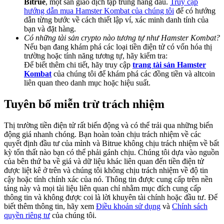
Bitrue
, một sàn giao dịch tập trung hàng đầu.
Truy cập
Share 500000 CASHCAT prize pool
hướng dẫn mua Hamster Kombat của chúng tôi
để có hướng
dẫn từng bước về cách thiết lập ví, xác minh danh tính của
bạn và đặt hàng.
Có những tài sản crypto nào tương tự như Hamster Kombat?
Nếu bạn đang khám phá các loại tiền điện tử có vốn hóa thị
Exclusive for BitMart Users
trường hoặc tính năng tương tự, hãy kiểm tra:
Register & Trade to Win 500,000 USDT
Để biết thêm chi tiết, hãy truy cập
trang tài sản Hamster
Kombat
của chúng tôi để khám phá các đồng tiền và altcoin
liên quan theo danh mục hoặc hiệu suất.
Tuyên bố miễn trừ trách nhiệm
Precious Metals Trading Carnival
Trade Gold & Silver · 33,333 USDT Bonus
Thị trường tiền điện tử rất biến động và có thể trải qua những biến
động giá nhanh chóng. Bạn hoàn toàn chịu trách nhiệm về các
quyết định đầu tư của mình và Bitrue không chịu trách nhiệm về bất
kỳ tổn thất nào bạn có thể phải gánh chịu. Chúng tôi dựa vào nguồn
của bên thứ ba về giá và dữ liệu khác liên quan đến tiền điện tử
USDT New User Exclusive 10% APR
được liệt kê ở trên và chúng tôi không chịu trách nhiệm về độ tin
cậy hoặc tính chính xác của nó. Thông tin được cung cấp trên nền
USDT Flexible Staking | Daily Rewards
tảng này và mọi tài liệu liên quan chỉ nhằm mục đích cung cấp
thông tin và không được coi là lời khuyên tài chính hoặc đầu tư. Để
biết thêm thông tin, hãy xem
Điều khoản sử dụng
và
Chính sách
quyền riêng tư
của chúng tôi.