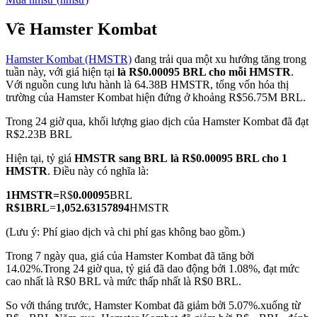
Về Hamster Kombat
Hamster Kombat (HMSTR)
đang trải qua một xu hướng tăng trong
COIN-M Futures
tuần này, với giá hiện tại
là R$0.00095 BRL cho mỗi HMSTR
.
Với nguồn cung lưu hành là 64.38B HMSTR, tổng vốn hóa thị
Futures sử dụng token làm tài sản thế chấp
trường của Hamster Kombat hiện đứng ở khoảng R$56.75M BRL.
Trong 24 giờ qua, khối lượng giao dịch của Hamster Kombat đã đạt
R$2.23B BRL
TradFi
Hiện tại, tỷ giá
HMSTR sang BRL
là R$0.00095 BRL cho 1
Phái sinh cổ phiếu, ngoại hối, kim loại quý và hàng hóa
HMSTR
. Điều này có nghĩa là:
1
HMSTR
=
R$
0.00095
BRL
R$
1
BRL
=
1,052.63157894
HMSTR
(Lưu ý: Phí giao dịch và chi phí gas không bao gồm.)
Trong 7 ngày qua, giá của Hamster Kombat đã tăng bởi
14.02%.
Trong 24 giờ qua, tỷ giá đã dao động bởi 1.08%, đạt mức
cao nhất là R$0 BRL và mức thấp nhất là R$0 BRL.
So với tháng trước, Hamster Kombat đã giảm bởi 5.07%.xuống từ
USDC Futures vĩnh cửu