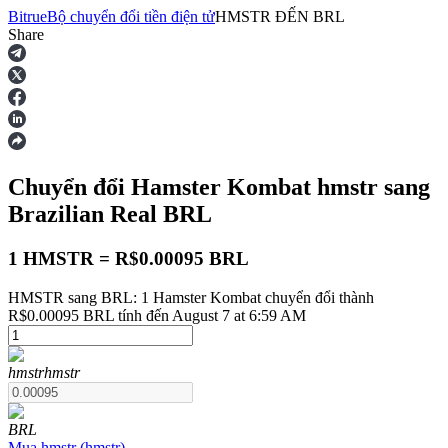
Bitrue
Bộ chuyển đổi tiền điện tử
HMSTR
ĐẾN
BRL
Share
Hợp đồng tương lai
Chuyển đổi Hamster Kombat
hmstr
sang
Brazilian Real
BRL
1 HMSTR = R$0.00095 BRL
HMSTR sang BRL: 1 Hamster Kombat chuyển đổi thành
USDT Futures
R$0.00095 BRL tính đến August 7 at 6:59 AM
Futures sử dụng USDT làm tài sản thế chấp
hmstr
hmstr
BRL
Mua
hmstr
(
hmstr
)