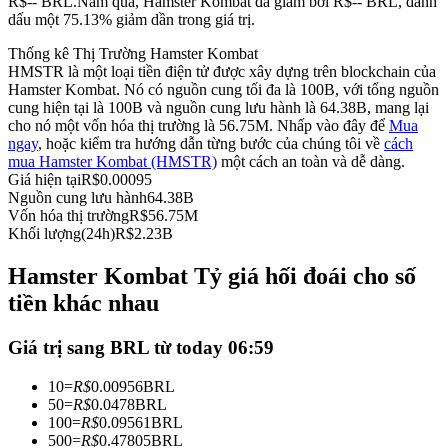
R$-- BRL.
Năm qua, Hamster Kombat đã giảm bởi R$-- BRL, đánh
dấu một 75.13% giảm dần trong giá trị.
Futures sử dụng USDC làm tài sản thế chấp
Thống kê Thị Trường Hamster Kombat
HMSTR là một loại tiền điện tử được xây dựng trên blockchain của
Hamster Kombat. Nó có nguồn cung tối đa là 100B, với tổng nguồn
cung hiện tại là 100B và nguồn cung lưu hành là 64.38B, mang lại
cho nó một vốn hóa thị trường là 56.75M. Nhấp vào đây để
Mua
ngay
, hoặc kiểm tra hướng dẫn từng bước của chúng tôi về
cách
mua Hamster Kombat (HMSTR)
một cách an toàn và dễ dàng.
Giá hiện tại
R$
0.00095
Nguồn cung lưu hành
64.38B
Vốn hóa thị trường
R$
56.75M
Sao chép Giao dịch
Khối lượng(24h)
R$
2.23B
Tham gia cùng các nhà giao dịch hàng đầu
Hamster Kombat Tỷ giá hối đoái cho số
tiền khác nhau
Giá trị sang BRL từ today 06:59
10
=
R$
0.00956
BRL
50
=
R$
0.0478
BRL
100
=
R$
0.09561
BRL
500
=
R$
0.47805
BRL