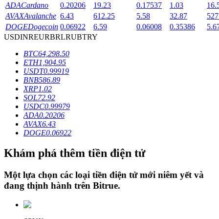
ADA
Cardano
0.20206
19.23
0.17537
1.03
16.
AVAX
Avalanche
6.43
612.25
5.58
32.87
527
DOGE
Dogecoin
0.06922
6.59
0.06008
0.35386
5.6
Khóa BTR
USD
INR
EUR
BRL
RUB
TRY
Đầu tư độc quyền cho người nắm giữ BTR
BTC
64,298.50
ETH
1,904.95
USDT
0.99919
BNB
586.89
XRP
1.02
SOL
72.92
USDC
0.99979
ADA
0.20206
AVAX
6.43
DOGE
0.06922
Khoản vay
Khám phá thêm tiền điện tử
Dịch vụ vay được hỗ trợ bằng tiền điện tử
Một lựa chọn các loại tiền điện tử mới niêm yết và
đang thịnh hành trên
Bitrue
.