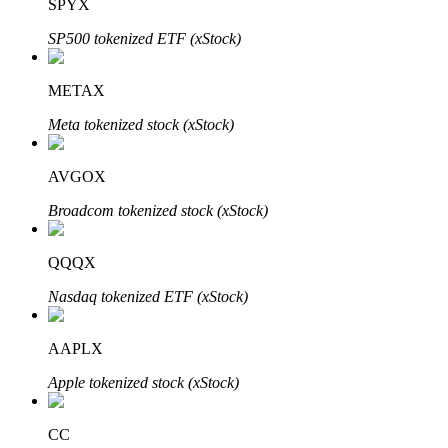
SPYX
SP500 tokenized ETF (xStock)
METAX
Đầu tư cố định và quản lý tài chính
Meta tokenized stock (xStock)
Tận hưởng việc quản lý tài chính hiện tại và thu nhập lâu dài
AVGOX
Broadcom tokenized stock (xStock)
QQQX
Nasdaq tokenized ETF (xStock)
Staking 101
AAPLX
Tìm hiểu về kiếm thu nhập thụ động
Apple tokenized stock (xStock)
Bitrue
AI
CC