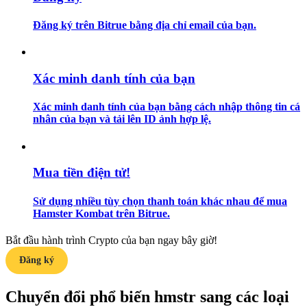
Đăng ký trên Bitrue bằng địa chỉ email của bạn.
Hướng dẫn
Hướng dẫn giao dịch Spot
Xác minh danh tính của bạn
Xác minh danh tính của bạn bằng cách nhập thông tin cá
nhân của bạn và tải lên ID ảnh hợp lệ.
Mua tiền điện tử!
Chiến lược giao dịch
Sử dụng nhiều tùy chọn thanh toán khác nhau để mua
Hamster Kombat trên Bitrue.
Học cách duy trì lợi nhuận
Bắt đầu hành trình Crypto của bạn ngay bây giờ!
Đăng ký
Chuyển đổi phổ biến hmstr sang các loại