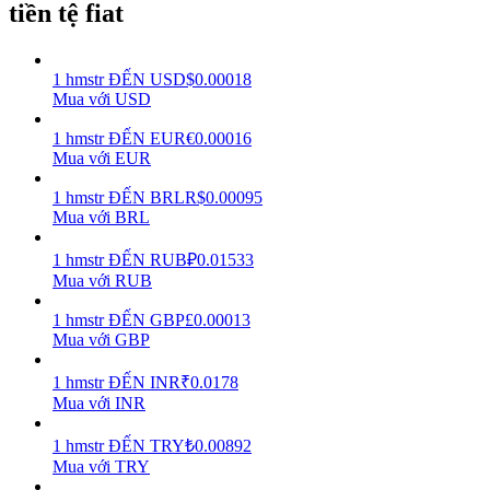
tiền tệ fiat
Earn
1
hmstr
ĐẾN
USD
$
0.00018
Mua với USD
1
hmstr
ĐẾN
EUR
€
0.00016
Mua với EUR
1
hmstr
ĐẾN
BRL
R$
0.00095
Mua với BRL
1
hmstr
ĐẾN
RUB
₽
0.01533
Power Piggy
Mua với RUB
Làm cho tài sản của bạn tăng giá trị đều đặn
1
hmstr
ĐẾN
GBP
£
0.00013
Mua với GBP
1
hmstr
ĐẾN
INR
₹
0.0178
Mua với INR
1
hmstr
ĐẾN
TRY
₺
0.00892
Mua với TRY