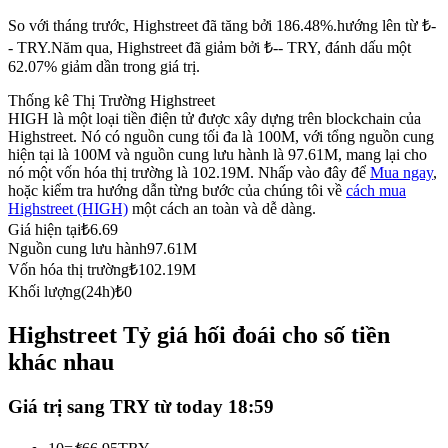
Futures sử dụng USDC làm tài sản thế chấp
So với tháng trước, Highstreet đã tăng bởi 186.48%.hướng lên từ ₺-
- TRY.
Năm qua, Highstreet đã giảm bởi ₺-- TRY, đánh dấu một
62.07% giảm dần trong giá trị.
Thống kê Thị Trường Highstreet
HIGH là một loại tiền điện tử được xây dựng trên blockchain của
Highstreet. Nó có nguồn cung tối đa là 100M, với tổng nguồn cung
hiện tại là 100M và nguồn cung lưu hành là 97.61M, mang lại cho
nó một vốn hóa thị trường là 102.19M. Nhấp vào đây để
Mua ngay
,
hoặc kiểm tra hướng dẫn từng bước của chúng tôi về
cách mua
Highstreet (HIGH)
một cách an toàn và dễ dàng.
Sao chép Giao dịch
Giá hiện tại
₺
6.69
Nguồn cung lưu hành
97.61M
Tham gia cùng các nhà giao dịch hàng đầu
Vốn hóa thị trường
₺
102.19M
Khối lượng(24h)
₺
0
Highstreet Tỷ giá hối đoái cho số tiền
khác nhau
Giá trị sang TRY từ today 18:59