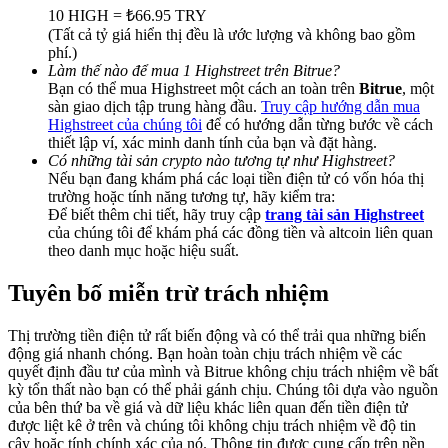
Share 500000 CASHCAT prize pool
10 HIGH = ₺66.95 TRY
(Tất cả tỷ giá hiển thị đều là ước lượng và không bao gồm
phí.)
Làm thế nào để mua 1 Highstreet trên Bitrue?
Bạn có thể mua Highstreet một cách an toàn trên
Bitrue
, một
Exclusive for BitMart Users
sàn giao dịch tập trung hàng đầu.
Truy cập hướng dẫn mua
Highstreet của chúng tôi
để có hướng dẫn từng bước về cách
Register & Trade to Win 500,000 USDT
thiết lập ví, xác minh danh tính của bạn và đặt hàng.
Có những tài sản crypto nào tương tự như Highstreet?
Nếu bạn đang khám phá các loại tiền điện tử có vốn hóa thị
trường hoặc tính năng tương tự, hãy kiểm tra:
Precious Metals Trading Carnival
Để biết thêm chi tiết, hãy truy cập
trang tài sản Highstreet
của chúng tôi để khám phá các đồng tiền và altcoin liên quan
Trade Gold & Silver · 33,333 USDT Bonus
theo danh mục hoặc hiệu suất.
Tuyên bố miễn trừ trách nhiệm
USDT New User Exclusive 10% APR
Thị trường tiền điện tử rất biến động và có thể trải qua những biến
động giá nhanh chóng. Bạn hoàn toàn chịu trách nhiệm về các
USDT Flexible Staking | Daily Rewards
quyết định đầu tư của mình và Bitrue không chịu trách nhiệm về bất
kỳ tổn thất nào bạn có thể phải gánh chịu. Chúng tôi dựa vào nguồn
của bên thứ ba về giá và dữ liệu khác liên quan đến tiền điện tử
được liệt kê ở trên và chúng tôi không chịu trách nhiệm về độ tin
cậy hoặc tính chính xác của nó. Thông tin được cung cấp trên nền