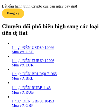
Bắt đầu hành trình Crypto của bạn ngay bây giờ!
Earn
Đăng ký
Chuyển đổi phổ biến high sang các loại
tiền tệ fiat
1
high
ĐẾN
USD
$
0.14066
Mua với USD
Power Piggy
1
high
ĐẾN
EUR
€
0.12206
Mua với EUR
Làm cho tài sản của bạn tăng giá trị đều đặn
1
high
ĐẾN
BRL
R$
0.71965
Mua với BRL
1
high
ĐẾN
RUB
₽
11.46
Mua với RUB
1
high
ĐẾN
GBP
£
0.10453
Mua với GBP