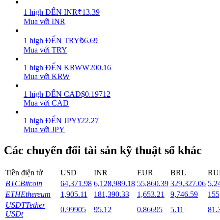
1
high
ĐẾN
INR
₹
13.39
Staking
Mua với INR
Lợi nhuận cao và truy cập ngay lập tức
1
high
ĐẾN
TRY
₺
6.69
Mua với TRY
1
high
ĐẾN
KRW
₩
200.16
Mua với KRW
1
high
ĐẾN
CAD
$
0.19712
Mua với CAD
1
high
ĐẾN
JPY
¥
22.27
Mua với JPY
Launchpool
Các chuyển đổi tài sản kỹ thuật số khác
Đặt cọc linh hoạt để kiếm được các token phổ biến.
Tiền điện tử
USD
INR
EUR
BRL
RU
BTC
Bitcoin
64,371.98
6,128,989.18
55,860.39
329,327.06
5,2
ETH
Ethereum
1,905.11
181,390.33
1,653.21
9,746.59
155
USDT
Tether
0.99905
95.12
0.86695
5.11
81.
USDt