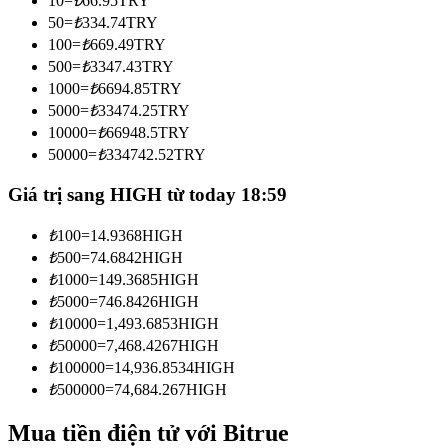
10
=
₺
66.95
TRY
Trở thành Nhà giao dịch Sao chép
50
=
₺
334.74
TRY
100
=
₺
669.49
TRY
Tận hưởng chia sẻ lợi nhuận và hoa hồng giao dịch sao chép
500
=
₺
3347.43
TRY
1000
=
₺
6694.85
TRY
5000
=
₺
33474.25
TRY
10000
=
₺
66948.5
TRY
50000
=
₺
334742.52
TRY
Giá trị sang HIGH từ today 18:59
₺
100
=
14.9368
HIGH
Thông tin
₺
500
=
74.6842
HIGH
₺
1000
=
149.3685
HIGH
Phân tích dữ liệu lớn bao gồm thông tin giao dịch, v.v.
₺
5000
=
746.8426
HIGH
₺
10000
=
1,493.6853
HIGH
₺
50000
=
7,468.4267
HIGH
₺
100000
=
14,936.8534
HIGH
₺
500000
=
74,684.267
HIGH
Mua tiền điện tử với Bitrue