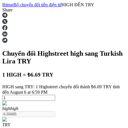
Bitrue
Bộ chuyển đổi tiền điện tử
HIGH
ĐẾN
TRY
Share
Hợp đồng tương lai
Chuyển đổi Highstreet
high
sang Turkish
Lira
TRY
1 HIGH = ₺6.69 TRY
USDT Futures
HIGH sang TRY: 1 Highstreet chuyển đổi thành ₺6.69 TRY tính
đến August 6 at 6:59 PM
Futures sử dụng USDT làm tài sản thế chấp
high
high
TRY