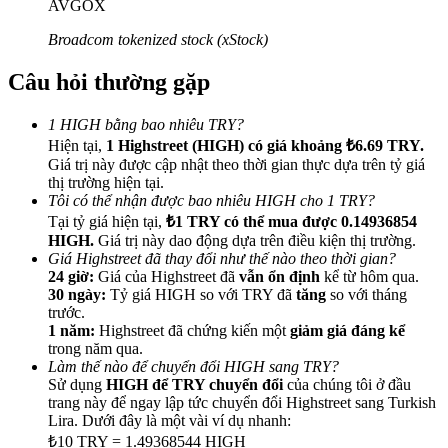
AVGOX
Broadcom tokenized stock (xStock)
Câu hỏi thường gặp
Giới thiệu
1 HIGH bằng bao nhiêu TRY?
Hiện tại,
1 Highstreet (HIGH) có giá khoảng ₺6.69 TRY.
Mời một người bạn để nhận phần thưởng tiền mặt
Giá trị này được cập nhật theo thời gian thực dựa trên tỷ giá
Deposit CASHCAT & Win
thị trường hiện tại.
Tôi có thể nhận được bao nhiêu HIGH cho 1 TRY?
Tại tỷ giá hiện tại,
₺1 TRY có thể mua được 0.14936854
HIGH.
Giá trị này dao động dựa trên điều kiện thị trường.
Giá Highstreet đã thay đổi như thế nào theo thời gian?
24 giờ:
Giá của Highstreet đã
vẫn ổn định
kể từ hôm qua.
30 ngày:
Tỷ giá HIGH so với TRY đã
tăng
so với tháng
trước.
1 năm:
Highstreet đã chứng kiến một
giảm giá đáng kể
trong năm qua.
Làm thế nào để chuyển đổi HIGH sang TRY?
Sử dụng
HIGH để TRY chuyển đổi
của chúng tôi ở đầu
trang này để ngay lập tức chuyển đổi Highstreet sang Turkish
Lira. Dưới đây là một vài ví dụ nhanh:
Deposit CASHCAT & Win
₺10 TRY = 1.49368544 HIGH