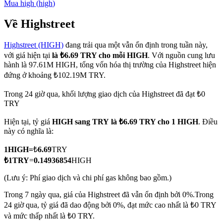
Mua
high
(
high
)
Về Highstreet
Highstreet (HIGH)
đang trải qua một vẫn ổn định trong tuần này,
COIN-M Futures
với giá hiện tại
là ₺6.69 TRY cho mỗi HIGH
. Với nguồn cung lưu
Futures sử dụng token làm tài sản thế chấp
hành là 97.61M HIGH, tổng vốn hóa thị trường của Highstreet hiện
đứng ở khoảng ₺102.19M TRY.
Trong 24 giờ qua, khối lượng giao dịch của Highstreet đã đạt ₺0
TradFi
TRY
Phái sinh cổ phiếu, ngoại hối, kim loại quý và hàng hóa
Hiện tại, tỷ giá
HIGH sang TRY
là ₺6.69 TRY cho 1 HIGH
. Điều
này có nghĩa là:
1
HIGH
=
₺
6.69
TRY
₺
1
TRY
=
0.14936854
HIGH
(Lưu ý: Phí giao dịch và chi phí gas không bao gồm.)
Trong 7 ngày qua, giá của Highstreet đã vẫn ổn định bởi 0%.
Trong
24 giờ qua, tỷ giá đã dao động bởi 0%, đạt mức cao nhất là ₺0 TRY
USDC Futures vĩnh cửu
và mức thấp nhất là ₺0 TRY.