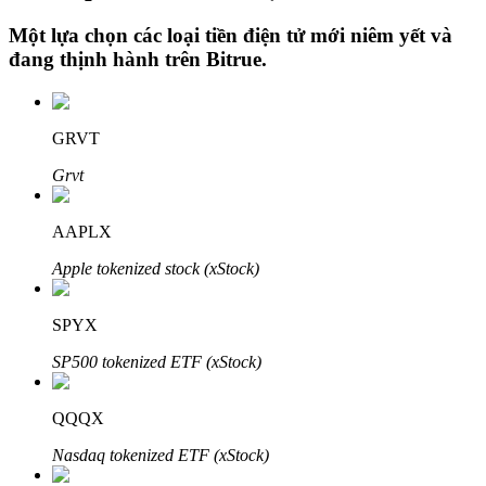
Một lựa chọn các loại tiền điện tử mới niêm yết và
đang thịnh hành trên
Bitrue
.
Đầu tư cố định và quản lý tài chính
Tận hưởng việc quản lý tài chính hiện tại và thu nhập lâu dài
GRVT
Grvt
AAPLX
Apple tokenized stock (xStock)
SPYX
Staking 101
SP500 tokenized ETF (xStock)
Tìm hiểu về kiếm thu nhập thụ động
QQQX
Bitrue
AI
Nasdaq tokenized ETF (xStock)