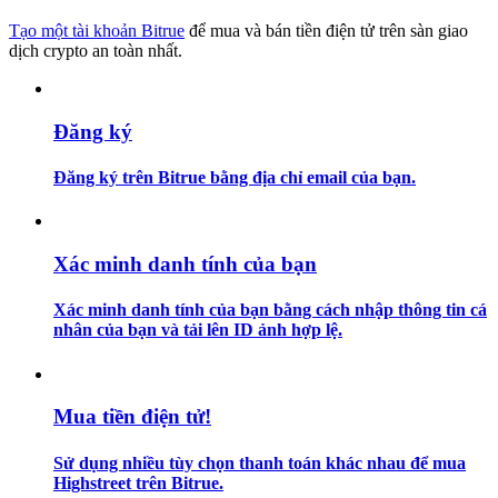
Tạo một tài khoản Bitrue
để mua và bán tiền điện tử trên sàn giao
Hướng dẫn
dịch crypto an toàn nhất.
Hướng dẫn giao dịch Spot
Đăng ký
Đăng ký trên Bitrue bằng địa chỉ email của bạn.
Xác minh danh tính của bạn
Xác minh danh tính của bạn bằng cách nhập thông tin cá
Chiến lược giao dịch
nhân của bạn và tải lên ID ảnh hợp lệ.
Học cách duy trì lợi nhuận
Mua tiền điện tử!
Sử dụng nhiều tùy chọn thanh toán khác nhau để mua
Highstreet trên Bitrue.