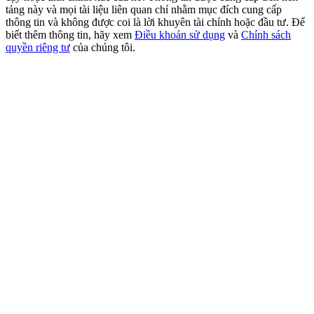
New Listing Futures Fest
tảng này và mọi tài liệu liên quan chỉ nhằm mục đích cung cấp
thông tin và không được coi là lời khuyên tài chính hoặc đầu tư. Để
Trade New Futures, Win 200,000 USDT
biết thêm thông tin, hãy xem
Điều khoản sử dụng
và
Chính sách
quyền riêng tư
của chúng tôi.
Crypto World Cup 2026: Grand Finale
77,777+3k Rewards
Thêm sự kiện
Nhận giải thưởng và phần thưởng độc quyền
Đăng nhập
Đăng ký