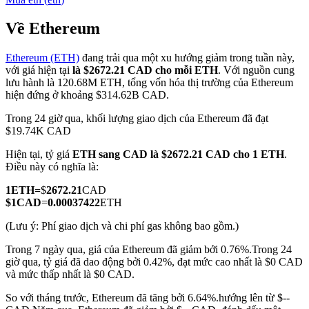
Về Ethereum
Ethereum (ETH)
đang trải qua một xu hướng giảm trong tuần này,
COIN-M Futures
với giá hiện tại
là $2672.21 CAD cho mỗi ETH
. Với nguồn cung
lưu hành là 120.68M ETH, tổng vốn hóa thị trường của Ethereum
Futures sử dụng token làm tài sản thế chấp
hiện đứng ở khoảng $314.62B CAD.
Trong 24 giờ qua, khối lượng giao dịch của Ethereum đã đạt
$19.74K CAD
TradFi
Hiện tại, tỷ giá
ETH sang CAD
là $2672.21 CAD cho 1 ETH
.
Phái sinh cổ phiếu, ngoại hối, kim loại quý và hàng hóa
Điều này có nghĩa là:
1
ETH
=
$
2672.21
CAD
$
1
CAD
=
0.00037422
ETH
(Lưu ý: Phí giao dịch và chi phí gas không bao gồm.)
Trong 7 ngày qua, giá của Ethereum đã giảm bởi 0.76%.
Trong 24
giờ qua, tỷ giá đã dao động bởi 0.42%, đạt mức cao nhất là $0 CAD
và mức thấp nhất là $0 CAD.
So với tháng trước, Ethereum đã tăng bởi 6.64%.hướng lên từ $--
USDC Futures vĩnh cửu