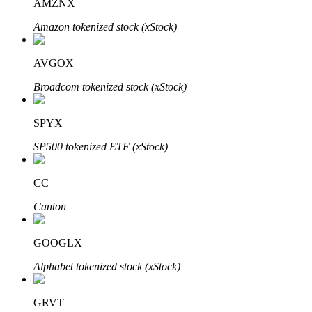
AMZNX
Amazon tokenized stock (xStock)
AVGOX
Đầu tư cố định và quản lý tài chính
Broadcom tokenized stock (xStock)
Tận hưởng việc quản lý tài chính hiện tại và thu nhập lâu dài
SPYX
SP500 tokenized ETF (xStock)
CC
Canton
Staking 101
GOOGLX
Tìm hiểu về kiếm thu nhập thụ động
Alphabet tokenized stock (xStock)
Bitrue
AI
GRVT