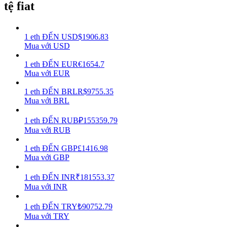
tệ fiat
Earn
1
eth
ĐẾN
USD
$
1906.83
Mua với USD
1
eth
ĐẾN
EUR
€
1654.7
Mua với EUR
1
eth
ĐẾN
BRL
R$
9755.35
Mua với BRL
1
eth
ĐẾN
RUB
₽
155359.79
Power Piggy
Mua với RUB
Làm cho tài sản của bạn tăng giá trị đều đặn
1
eth
ĐẾN
GBP
£
1416.98
Mua với GBP
1
eth
ĐẾN
INR
₹
181553.37
Mua với INR
1
eth
ĐẾN
TRY
₺
90752.79
Mua với TRY