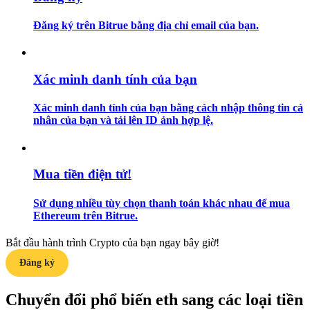
Đăng ký trên Bitrue bằng địa chỉ email của bạn.
Hướng dẫn
Hướng dẫn giao dịch Spot
Xác minh danh tính của bạn
Xác minh danh tính của bạn bằng cách nhập thông tin cá
nhân của bạn và tải lên ID ảnh hợp lệ.
Mua tiền điện tử!
Chiến lược giao dịch
Sử dụng nhiều tùy chọn thanh toán khác nhau để mua
Ethereum trên Bitrue.
Học cách duy trì lợi nhuận
Bắt đầu hành trình Crypto của bạn ngay bây giờ!
Đăng ký
Chuyển đổi phổ biến eth sang các loại tiền