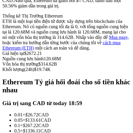
CAD.
Năm qua, Ethereum đã giảm bởi $-- CAD, đánh dấu một
50.56% giảm dần trong giá trị.
Futures sử dụng USDC làm tài sản thế chấp
Thống kê Thị Trường Ethereum
ETH là một loại tiền điện tử được xây dựng trên blockchain của
Ethereum. Nó có nguồn cung tối đa là 0, với tổng nguồn cung hiện
tại là 120.68M và nguồn cung lưu hành là 120.68M, mang lại cho
nó một vốn hóa thị trường là 314.62B. Nhấp vào đây để
Mua ngay
,
hoặc kiểm tra hướng dẫn từng bước của chúng tôi về
cách mua
Ethereum (ETH)
một cách an toàn và dễ dàng.
Giá hiện tại
$
2672.21
Nguồn cung lưu hành
120.68M
Vốn hóa thị trường
$
314.62B
Sao chép Giao dịch
Khối lượng(24h)
$
19.74K
Tham gia cùng các nhà giao dịch hàng đầu
Ethereum Tỷ giá hối đoái cho số tiền khác
nhau
Giá trị sang CAD từ today 18:59
0.01
=
$
26.72
CAD
0.05
=
$
133.61
CAD
0.1
=
$
267.22
CAD
0.5
=
$
1336.11
CAD