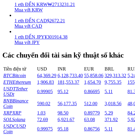
1
eth
ĐẾN
KRW
₩
2713231.21
Mua với KRW
Staking
1
eth
ĐẾN
CAD
$
2672.21
Lợi nhuận cao và truy cập ngay lập tức
Mua với CAD
1
eth
ĐẾN
JPY
¥
301914.38
Mua với JPY
Các chuyển đổi tài sản kỹ thuật số khác
Tiền điện tử
USD
INR
EUR
BRL
RU
BTC
Bitcoin
64,369.29
6,128,733.40
55,858.06
329,313.32
5,2
ETH
Ethereum
1,906.83
181,553.37
1,654.70
9,755.35
155
Launchpool
USDT
Tether
0.99905
95.12
0.86695
5.11
81.
Đặt cọc linh hoạt để kiếm được các token phổ biến.
USDt
BNB
Binance
590.02
56,177.35
512.00
3,018.56
48,
Coin
XRP
XRP
1.03
98.50
0.89779
5.29
84.
SOL
Solana
72.69
6,921.67
63.08
371.92
5,9
USDC
USD
0.99975
95.18
0.86756
5.11
81.
Coin