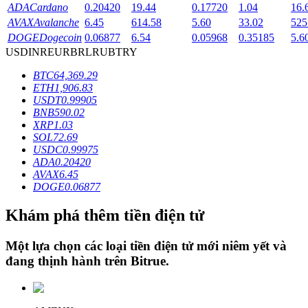
ADA
Cardano
0.20420
19.44
0.17720
1.04
16.
AVAX
Avalanche
6.45
614.58
5.60
33.02
525
DOGE
Dogecoin
0.06877
6.54
0.05968
0.35185
5.6
Khóa BTR
USD
INR
EUR
BRL
RUB
TRY
Đầu tư độc quyền cho người nắm giữ BTR
BTC
64,369.29
ETH
1,906.83
USDT
0.99905
BNB
590.02
XRP
1.03
SOL
72.69
USDC
0.99975
ADA
0.20420
AVAX
6.45
DOGE
0.06877
Khoản vay
Khám phá thêm tiền điện tử
Dịch vụ vay được hỗ trợ bằng tiền điện tử
Một lựa chọn các loại tiền điện tử mới niêm yết và
đang thịnh hành trên
Bitrue
.