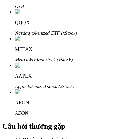
Grvt
QQQX
Nasdaq tokenized ETF (xStock)
Đối tác Bitrue
METAX
Meta tokenized stock (xStock)
AAPLX
Apple tokenized stock (xStock)
Đối tác Bitrue
AEON
Lên đến 65% hoa hồng!
AEON
Câu hỏi thường gặp