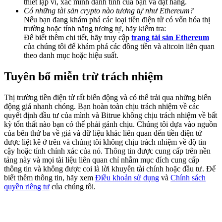
thiết lập ví, xác minh danh tính của bạn và đặt hàng.
Share 500000 CASHCAT prize pool
Có những tài sản crypto nào tương tự như Ethereum?
Nếu bạn đang khám phá các loại tiền điện tử có vốn hóa thị
trường hoặc tính năng tương tự, hãy kiểm tra:
Để biết thêm chi tiết, hãy truy cập
trang tài sản Ethereum
của chúng tôi để khám phá các đồng tiền và altcoin liên quan
Exclusive for BitMart Users
theo danh mục hoặc hiệu suất.
Register & Trade to Win 500,000 USDT
Tuyên bố miễn trừ trách nhiệm
Thị trường tiền điện tử rất biến động và có thể trải qua những biến
Precious Metals Trading Carnival
động giá nhanh chóng. Bạn hoàn toàn chịu trách nhiệm về các
quyết định đầu tư của mình và Bitrue không chịu trách nhiệm về bất
Trade Gold & Silver · 33,333 USDT Bonus
kỳ tổn thất nào bạn có thể phải gánh chịu. Chúng tôi dựa vào nguồn
của bên thứ ba về giá và dữ liệu khác liên quan đến tiền điện tử
được liệt kê ở trên và chúng tôi không chịu trách nhiệm về độ tin
cậy hoặc tính chính xác của nó. Thông tin được cung cấp trên nền
tảng này và mọi tài liệu liên quan chỉ nhằm mục đích cung cấp
USDT New User Exclusive 10% APR
thông tin và không được coi là lời khuyên tài chính hoặc đầu tư. Để
biết thêm thông tin, hãy xem
Điều khoản sử dụng
và
Chính sách
USDT Flexible Staking | Daily Rewards
quyền riêng tư
của chúng tôi.