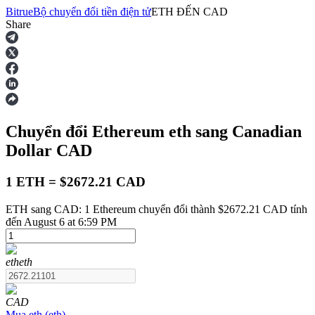
Bitrue
Bộ chuyển đổi tiền điện tử
ETH
ĐẾN
CAD
Share
Hợp đồng tương lai
Chuyển đổi Ethereum
eth
sang Canadian
Dollar
CAD
1 ETH = $2672.21 CAD
ETH sang CAD: 1 Ethereum chuyển đổi thành $2672.21 CAD tính
USDT Futures
đến August 6 at 6:59 PM
Futures sử dụng USDT làm tài sản thế chấp
eth
eth
CAD
Mua
eth
(
eth
)