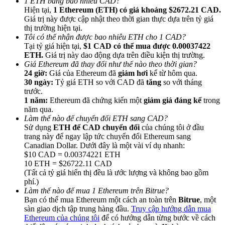
1 ETH bằng bao nhiêu CAD?
Hiện tại,
1 Ethereum (ETH) có giá khoảng $2672.21 CAD.
Giá trị này được cập nhật theo thời gian thực dựa trên tỷ giá
thị trường hiện tại.
Tôi có thể nhận được bao nhiêu ETH cho 1 CAD?
Tại tỷ giá hiện tại,
$1 CAD có thể mua được 0.00037422
ETH.
Giá trị này dao động dựa trên điều kiện thị trường.
Giới thiệu
Giá Ethereum đã thay đổi như thế nào theo thời gian?
24 giờ:
Giá của Ethereum đã
giảm hơi
kể từ hôm qua.
Mời một người bạn để nhận phần thưởng tiền mặt
30 ngày:
Tỷ giá ETH so với CAD đã
tăng
so với tháng
trước.
Deposit CASHCAT & Win
1 năm:
Ethereum đã chứng kiến một
giảm giá đáng kể
trong
năm qua.
Làm thế nào để chuyển đổi ETH sang CAD?
Sử dụng
ETH để CAD chuyển đổi
của chúng tôi ở đầu
trang này để ngay lập tức chuyển đổi Ethereum sang
Canadian Dollar. Dưới đây là một vài ví dụ nhanh:
$10 CAD = 0.00374221 ETH
10 ETH = $26722.11 CAD
(Tất cả tỷ giá hiển thị đều là ước lượng và không bao gồm
phí.)
Làm thế nào để mua 1 Ethereum trên Bitrue?
Bạn có thể mua Ethereum một cách an toàn trên
Bitrue
, một
sàn giao dịch tập trung hàng đầu.
Truy cập hướng dẫn mua
Deposit CASHCAT & Win
Ethereum của chúng tôi
để có hướng dẫn từng bước về cách