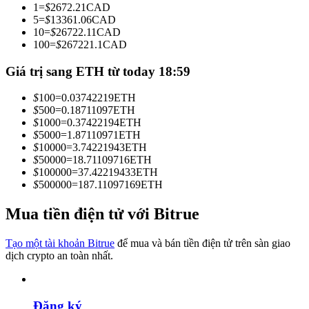
1
=
$
2672.21
CAD
Trở thành Nhà giao dịch Sao chép
5
=
$
13361.06
CAD
10
=
$
26722.11
CAD
Tận hưởng chia sẻ lợi nhuận và hoa hồng giao dịch sao chép
100
=
$
267221.1
CAD
Giá trị sang ETH từ today 18:59
$
100
=
0.03742219
ETH
$
500
=
0.18711097
ETH
$
1000
=
0.37422194
ETH
$
5000
=
1.87110971
ETH
$
10000
=
3.74221943
ETH
$
50000
=
18.71109716
ETH
$
100000
=
37.42219433
ETH
Thông tin
$
500000
=
187.11097169
ETH
Phân tích dữ liệu lớn bao gồm thông tin giao dịch, v.v.
Mua tiền điện tử với Bitrue
Tạo một tài khoản Bitrue
để mua và bán tiền điện tử trên sàn giao
dịch crypto an toàn nhất.
Đăng ký