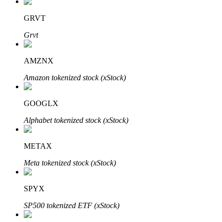
GRVT
Grvt
Đầu tư cố định và quản lý tài chính
AMZNX
Tận hưởng việc quản lý tài chính hiện tại và thu nhập lâu dài
Amazon tokenized stock (xStock)
GOOGLX
Alphabet tokenized stock (xStock)
METAX
Meta tokenized stock (xStock)
Staking 101
Tìm hiểu về kiếm thu nhập thụ động
SPYX
Bitrue
AI
SP500 tokenized ETF (xStock)