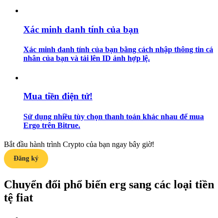
Hướng dẫn
Xác minh danh tính của bạn
Hướng dẫn giao dịch Spot
Xác minh danh tính của bạn bằng cách nhập thông tin cá
nhân của bạn và tải lên ID ảnh hợp lệ.
Mua tiền điện tử!
Sử dụng nhiều tùy chọn thanh toán khác nhau để mua
Ergo trên Bitrue.
Chiến lược giao dịch
Bắt đầu hành trình Crypto của bạn ngay bây giờ!
Học cách duy trì lợi nhuận
Đăng ký
Chuyển đổi phổ biến erg sang các loại tiền
tệ fiat