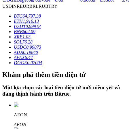
DOGE
Dogecoin
0.07004
6.66
0.06059
0.35607
5.7
USD
INR
EUR
BRL
RUB
TRY
BTC
64,797.38
Khóa BTR
ETH
1,916.13
USDT
0.99918
Đầu tư độc quyền cho người nắm giữ BTR
BNB
602.09
XRP
1.03
SOL
76.28
USDC
0.99873
ADA
0.19840
AVAX
6.47
DOGE
0.07004
Khám phá thêm tiền điện tử
Khoản vay
Một lựa chọn các loại tiền điện tử mới niêm yết và
đang thịnh hành trên
Bitrue
.
Dịch vụ vay được hỗ trợ bằng tiền điện tử
AEON
AEON