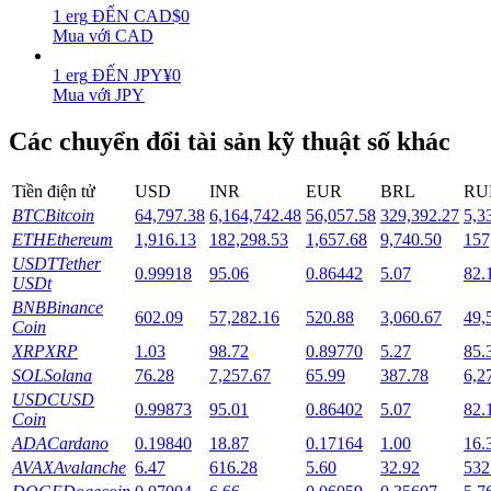
1
erg
ĐẾN
CAD
$
0
Mua với CAD
Staking
1
erg
ĐẾN
JPY
¥
0
Lợi nhuận cao và truy cập ngay lập tức
Mua với JPY
Các chuyển đổi tài sản kỹ thuật số khác
Tiền điện tử
USD
INR
EUR
BRL
RU
BTC
Bitcoin
64,797.38
6,164,742.48
56,057.58
329,392.27
5,3
ETH
Ethereum
1,916.13
182,298.53
1,657.68
9,740.50
157
USDT
Tether
0.99918
95.06
0.86442
5.07
82.
USDt
Launchpool
BNB
Binance
602.09
57,282.16
520.88
3,060.67
49,
Coin
Đặt cọc linh hoạt để kiếm được các token phổ biến.
XRP
XRP
1.03
98.72
0.89770
5.27
85.
SOL
Solana
76.28
7,257.67
65.99
387.78
6,2
USDC
USD
0.99873
95.01
0.86402
5.07
82.
Coin
ADA
Cardano
0.19840
18.87
0.17164
1.00
16.
AVAX
Avalanche
6.47
616.28
5.60
32.92
532