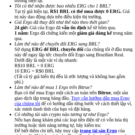
trường hiện tại.
Tôi có thể nhận được bao nhiêu ERG cho 1 BRL?
Tại tỷ giá hiện tại,
R$1 BRL có thể mua được 0 ERG.
Giá
trị này dao động dựa trên điều kiện thị trường.
Giá Ergo đã thay đổi như thế nào theo thời gian?
24 giờ:
Giá của Ergo đã
vẫn ổn định
kể từ hôm qua.
1 năm:
Ergo đã chứng kiến một
giảm giá đáng kể
trong năm
Giới thiệu
qua.
Làm thế nào để chuyển đổi ERG sang BRL?
Mời một người bạn để nhận phần thưởng tiền mặt
Sử dụng
ERG để BRL chuyển đổi
của chúng tôi ở đầu trang
này để ngay lập tức chuyển đổi Ergo sang Brazilian Real.
BTC Welcome Rewards
Dưới đây là một vài ví dụ nhanh:
R$10 BRL = 0 ERG
10 ERG = R$0 BRL
(Tất cả tỷ giá hiển thị đều là ước lượng và không bao gồm
phí.)
Làm thế nào để mua 1 Ergo trên Bitrue?
Bạn có thể mua Ergo một cách an toàn trên
Bitrue
, một sàn
giao dịch tập trung hàng đầu.
Truy cập hướng dẫn mua Ergo
của chúng tôi
để có hướng dẫn từng bước về cách thiết lập ví,
xác minh danh tính của bạn và đặt hàng.
Có những tài sản crypto nào tương tự như Ergo?
Nếu bạn đang khám phá các loại tiền điện tử có vốn hóa thị
trường hoặc tính năng tương tự, hãy kiểm tra:
BTC Welcome Rewards
Để biết thêm chi tiết, hãy truy cập
trang tài sản Ergo
của