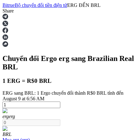
Bitrue
Bộ chuyển đổi tiền điện tử
ERG
ĐẾN
BRL
Share
Hợp đồng tương lai
Chuyển đổi Ergo
erg
sang Brazilian Real
BRL
1 ERG = R$0 BRL
ERG sang BRL: 1 Ergo chuyển đổi thành R$0 BRL tính đến
USDT Futures
August 9 at 6:56 AM
Futures sử dụng USDT làm tài sản thế chấp
erg
erg
BRL
Mua
erg
(
erg
)