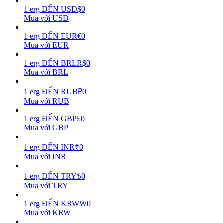
1
erg
ĐẾN
USD
$
0
Mua với USD
Earn
1
erg
ĐẾN
EUR
€
0
Mua với EUR
1
erg
ĐẾN
BRL
R$
0
Mua với BRL
1
erg
ĐẾN
RUB
₽
0
Mua với RUB
1
erg
ĐẾN
GBP
£
0
Power Piggy
Mua với GBP
Làm cho tài sản của bạn tăng giá trị đều đặn
1
erg
ĐẾN
INR
₹
0
Mua với INR
1
erg
ĐẾN
TRY
₺
0
Mua với TRY
1
erg
ĐẾN
KRW
₩
0
Mua với KRW