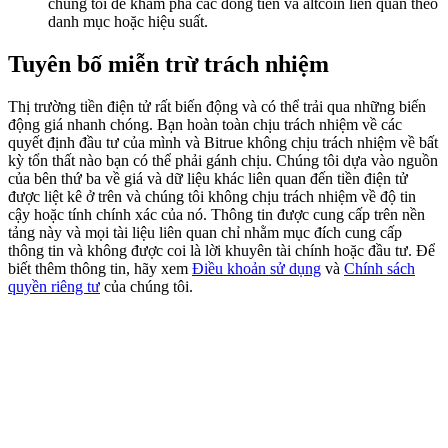
chúng tôi để khám phá các đồng tiền và altcoin liên quan theo
Deposit & Trade BTC to Share 25000 USDT prize pool!
danh mục hoặc hiệu suất.
Tuyên bố miễn trừ trách nhiệm
Deposit CASHCAT & Win
Thị trường tiền điện tử rất biến động và có thể trải qua những biến
động giá nhanh chóng. Bạn hoàn toàn chịu trách nhiệm về các
Share 500000 CASHCAT prize pool
quyết định đầu tư của mình và Bitrue không chịu trách nhiệm về bất
kỳ tổn thất nào bạn có thể phải gánh chịu. Chúng tôi dựa vào nguồn
của bên thứ ba về giá và dữ liệu khác liên quan đến tiền điện tử
được liệt kê ở trên và chúng tôi không chịu trách nhiệm về độ tin
Exclusive for BitMart Users
cậy hoặc tính chính xác của nó. Thông tin được cung cấp trên nền
tảng này và mọi tài liệu liên quan chỉ nhằm mục đích cung cấp
Register & Trade to Win 500,000 USDT
thông tin và không được coi là lời khuyên tài chính hoặc đầu tư. Để
biết thêm thông tin, hãy xem
Điều khoản sử dụng
và
Chính sách
quyền riêng tư
của chúng tôi.
Precious Metals Trading Carnival
Trade Gold & Silver · 33,333 USDT Bonus