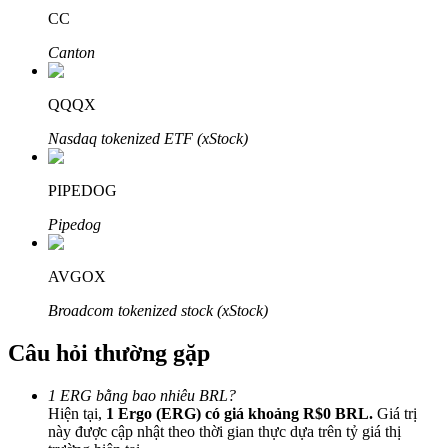
CC
Canton
QQQX
Đối tác Bitrue
Nasdaq tokenized ETF (xStock)
PIPEDOG
Pipedog
AVGOX
Broadcom tokenized stock (xStock)
Đối tác Bitrue
Câu hỏi thường gặp
Lên đến 65% hoa hồng!
1 ERG bằng bao nhiêu BRL?
Hiện tại,
1 Ergo (ERG) có giá khoảng R$0 BRL.
Giá trị
này được cập nhật theo thời gian thực dựa trên tỷ giá thị