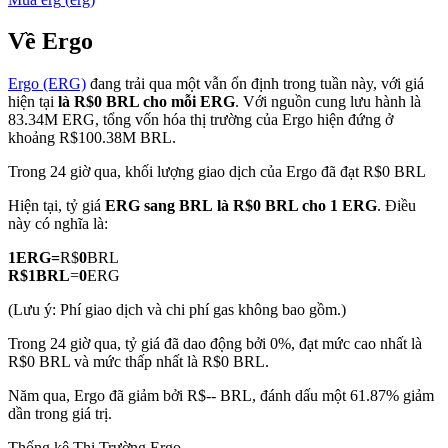
Về Ergo
Ergo (ERG)
đang trải qua một vẫn ổn định trong tuần này, với giá
COIN-M Futures
hiện tại
là R$0 BRL cho mỗi ERG
. Với nguồn cung lưu hành là
83.34M ERG, tổng vốn hóa thị trường của Ergo hiện đứng ở
Futures sử dụng token làm tài sản thế chấp
khoảng R$100.38M BRL.
Trong 24 giờ qua, khối lượng giao dịch của Ergo đã đạt R$0 BRL
TradFi
Hiện tại, tỷ giá
ERG sang BRL
là R$0 BRL cho 1 ERG
. Điều
này có nghĩa là:
Phái sinh cổ phiếu, ngoại hối, kim loại quý và hàng hóa
1
ERG
=
R$
0
BRL
R$
1
BRL
=
0
ERG
(Lưu ý: Phí giao dịch và chi phí gas không bao gồm.)
Trong 24 giờ qua, tỷ giá đã dao động bởi 0%, đạt mức cao nhất là
R$0 BRL và mức thấp nhất là R$0 BRL.
Năm qua, Ergo đã giảm bởi R$-- BRL, đánh dấu một 61.87% giảm
dần trong giá trị.
USDC Futures vĩnh cửu
Thống kê Thị Trường Ergo