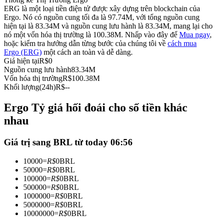
ERG là một loại tiền điện tử được xây dựng trên blockchain của
Futures sử dụng USDC làm tài sản thế chấp
Ergo. Nó có nguồn cung tối đa là 97.74M, với tổng nguồn cung
hiện tại là 83.34M và nguồn cung lưu hành là 83.34M, mang lại cho
nó một vốn hóa thị trường là 100.38M. Nhấp vào đây để
Mua ngay
,
hoặc kiểm tra hướng dẫn từng bước của chúng tôi về
cách mua
Ergo (ERG)
một cách an toàn và dễ dàng.
Giá hiện tại
R$
0
Nguồn cung lưu hành
83.34M
Vốn hóa thị trường
R$
100.38M
Khối lượng(24h)
R$
--
Ergo Tỷ giá hối đoái cho số tiền khác
Sao chép Giao dịch
nhau
Tham gia cùng các nhà giao dịch hàng đầu
Giá trị sang BRL từ today 06:56
10000
=
R$
0
BRL
50000
=
R$
0
BRL
100000
=
R$
0
BRL
500000
=
R$
0
BRL
1000000
=
R$
0
BRL
5000000
=
R$
0
BRL
10000000
=
R$
0
BRL