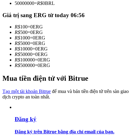
50000000
=
R$
0
BRL
Trở thành Nhà giao dịch Sao chép
Giá trị sang ERG từ today 06:56
Tận hưởng chia sẻ lợi nhuận và hoa hồng giao dịch sao chép
R$
100
=
0
ERG
R$
500
=
0
ERG
R$
1000
=
0
ERG
R$
5000
=
0
ERG
R$
10000
=
0
ERG
R$
50000
=
0
ERG
R$
100000
=
0
ERG
R$
500000
=
0
ERG
Mua tiền điện tử với Bitrue
Thông tin
Phân tích dữ liệu lớn bao gồm thông tin giao dịch, v.v.
Tạo một tài khoản Bitrue
để mua và bán tiền điện tử trên sàn giao
dịch crypto an toàn nhất.
Đăng ký
Đăng ký trên Bitrue bằng địa chỉ email của bạn.