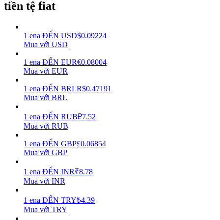
tiền tệ fiat
Earn
1
ena
ĐẾN
USD
$
0.09224
Mua với USD
1
ena
ĐẾN
EUR
€
0.08004
Mua với EUR
1
ena
ĐẾN
BRL
R$
0.47191
Mua với BRL
1
ena
ĐẾN
RUB
₽
7.52
Power Piggy
Mua với RUB
Làm cho tài sản của bạn tăng giá trị đều đặn
1
ena
ĐẾN
GBP
£
0.06854
Mua với GBP
1
ena
ĐẾN
INR
₹
8.78
Mua với INR
1
ena
ĐẾN
TRY
₺
4.39
Mua với TRY