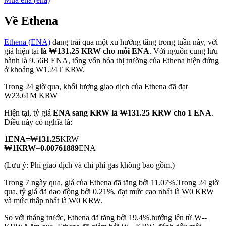
Về Ethena
Ethena (ENA)
đang trải qua một xu hướng tăng trong tuần này, với
COIN-M Futures
giá hiện tại
là ₩131.25 KRW cho mỗi ENA
. Với nguồn cung lưu
hành là 9.56B ENA, tổng vốn hóa thị trường của Ethena hiện đứng
Futures sử dụng token làm tài sản thế chấp
ở khoảng ₩1.24T KRW.
Trong 24 giờ qua, khối lượng giao dịch của Ethena đã đạt
₩23.61M KRW
TradFi
Hiện tại, tỷ giá
ENA sang KRW
là ₩131.25 KRW cho 1 ENA
.
Phái sinh cổ phiếu, ngoại hối, kim loại quý và hàng hóa
Điều này có nghĩa là:
1
ENA
=
₩
131.25
KRW
₩
1
KRW
=
0.00761889
ENA
(Lưu ý: Phí giao dịch và chi phí gas không bao gồm.)
Trong 7 ngày qua, giá của Ethena đã tăng bởi 11.07%.
Trong 24 giờ
qua, tỷ giá đã dao động bởi 0.21%, đạt mức cao nhất là ₩0 KRW
và mức thấp nhất là ₩0 KRW.
So với tháng trước, Ethena đã tăng bởi 19.4%.hướng lên từ ₩--
USDC Futures vĩnh cửu