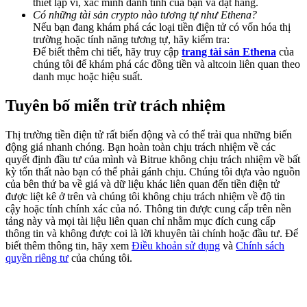
thiết lập ví, xác minh danh tính của bạn và đặt hàng.
Share 500000 CASHCAT prize pool
Có những tài sản crypto nào tương tự như Ethena?
Nếu bạn đang khám phá các loại tiền điện tử có vốn hóa thị
trường hoặc tính năng tương tự, hãy kiểm tra:
Để biết thêm chi tiết, hãy truy cập
trang tài sản Ethena
của
chúng tôi để khám phá các đồng tiền và altcoin liên quan theo
Exclusive for BitMart Users
danh mục hoặc hiệu suất.
Register & Trade to Win 500,000 USDT
Tuyên bố miễn trừ trách nhiệm
Thị trường tiền điện tử rất biến động và có thể trải qua những biến
Precious Metals Trading Carnival
động giá nhanh chóng. Bạn hoàn toàn chịu trách nhiệm về các
quyết định đầu tư của mình và Bitrue không chịu trách nhiệm về bất
Trade Gold & Silver · 33,333 USDT Bonus
kỳ tổn thất nào bạn có thể phải gánh chịu. Chúng tôi dựa vào nguồn
của bên thứ ba về giá và dữ liệu khác liên quan đến tiền điện tử
được liệt kê ở trên và chúng tôi không chịu trách nhiệm về độ tin
cậy hoặc tính chính xác của nó. Thông tin được cung cấp trên nền
tảng này và mọi tài liệu liên quan chỉ nhằm mục đích cung cấp
USDT New User Exclusive 10% APR
thông tin và không được coi là lời khuyên tài chính hoặc đầu tư. Để
biết thêm thông tin, hãy xem
Điều khoản sử dụng
và
Chính sách
USDT Flexible Staking | Daily Rewards
quyền riêng tư
của chúng tôi.