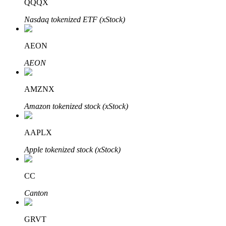
QQQX
Nasdaq tokenized ETF (xStock)
AEON
Đầu tư cố định và quản lý tài chính
AEON
Tận hưởng việc quản lý tài chính hiện tại và thu nhập lâu dài
AMZNX
Amazon tokenized stock (xStock)
AAPLX
Apple tokenized stock (xStock)
Staking 101
CC
Tìm hiểu về kiếm thu nhập thụ động
Canton
Bitrue
AI
GRVT