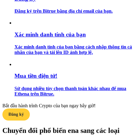
Đăng ký trên Bitrue bằng địa chỉ email của bạn.
Hướng dẫn
Hướng dẫn giao dịch Spot
Xác minh danh tính của bạn
Xác minh danh tính của bạn bằng cách nhập thông tin cá
nhân của bạn và tải lên ID ảnh hợp lệ.
Mua tiền điện tử!
Chiến lược giao dịch
Sử dụng nhiều tùy chọn thanh toán khác nhau để mua
Ethena trên Bitrue.
Học cách duy trì lợi nhuận
Bắt đầu hành trình Crypto của bạn ngay bây giờ!
Đăng ký
Chuyển đổi phổ biến ena sang các loại