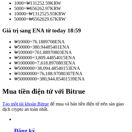
1000
=
₩
131252.59
KRW
Trở thành Nhà giao dịch Sao chép
5000
=
₩
656262.97
KRW
10000
=
₩
1312525.93
KRW
Tận hưởng chia sẻ lợi nhuận và hoa hồng giao dịch sao chép
50000
=
₩
6562629.67
KRW
Giá trị sang ENA từ today 18:59
₩
10000
=
76.1889708
ENA
₩
50000
=
380.94485401
ENA
₩
100000
=
761.88970803
ENA
₩
500000
=
3,809.44854015
ENA
₩
1000000
=
7,618.8970803
ENA
₩
5000000
=
38,094.48540153
ENA
₩
10000000
=
76,188.97080307
ENA
Thông tin
₩
50000000
=
380,944.85401539
ENA
Phân tích dữ liệu lớn bao gồm thông tin giao dịch, v.v.
Mua tiền điện tử với Bitrue
Tạo một tài khoản Bitrue
để mua và bán tiền điện tử trên sàn giao
dịch crypto an toàn nhất.
Đăng ký