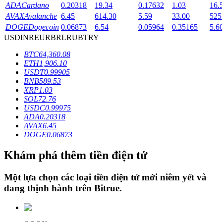
ADA
Cardano
0.20318
19.34
0.17632
1.03
16.
AVAX
Avalanche
6.45
614.30
5.59
33.00
525
DOGE
Dogecoin
0.06873
6.54
0.05964
0.35165
5.6
Khóa BTR
USD
INR
EUR
BRL
RUB
TRY
Đầu tư độc quyền cho người nắm giữ BTR
BTC
64,360.08
ETH
1,906.10
USDT
0.99905
BNB
589.53
XRP
1.03
SOL
72.76
USDC
0.99975
ADA
0.20318
AVAX
6.45
DOGE
0.06873
Khoản vay
Khám phá thêm tiền điện tử
Dịch vụ vay được hỗ trợ bằng tiền điện tử
Một lựa chọn các loại tiền điện tử mới niêm yết và
đang thịnh hành trên
Bitrue
.