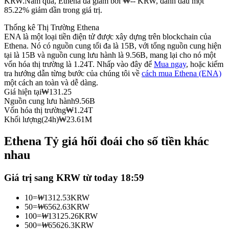
KRW.
Năm qua, Ethena đã giảm bởi ₩-- KRW, đánh dấu một
85.22% giảm dần trong giá trị.
Futures sử dụng USDC làm tài sản thế chấp
Thống kê Thị Trường Ethena
ENA là một loại tiền điện tử được xây dựng trên blockchain của
Ethena. Nó có nguồn cung tối đa là 15B, với tổng nguồn cung hiện
tại là 15B và nguồn cung lưu hành là 9.56B, mang lại cho nó một
vốn hóa thị trường là 1.24T. Nhấp vào đây để
Mua ngay
, hoặc kiểm
tra hướng dẫn từng bước của chúng tôi về
cách mua Ethena (ENA)
một cách an toàn và dễ dàng.
Giá hiện tại
₩
131.25
Nguồn cung lưu hành
9.56B
Vốn hóa thị trường
₩
1.24T
Sao chép Giao dịch
Khối lượng(24h)
₩
23.61M
Tham gia cùng các nhà giao dịch hàng đầu
Ethena Tỷ giá hối đoái cho số tiền khác
nhau
Giá trị sang KRW từ today 18:59
10
=
₩
1312.53
KRW
50
=
₩
6562.63
KRW
100
=
₩
13125.26
KRW
500
=
₩
65626.3
KRW