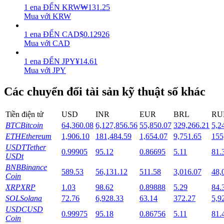
1
ena
ĐẾN
KRW
₩
131.25
Mua với KRW
Staking
1
ena
ĐẾN
CAD
$
0.12926
Lợi nhuận cao và truy cập ngay lập tức
Mua với CAD
1
ena
ĐẾN
JPY
¥
14.61
Mua với JPY
Các chuyển đổi tài sản kỹ thuật số khác
Tiền điện tử
USD
INR
EUR
BRL
RU
BTC
Bitcoin
64,360.08
6,127,856.56
55,850.07
329,266.21
5,2
ETH
Ethereum
1,906.10
181,484.59
1,654.07
9,751.65
155
Launchpool
USDT
Tether
0.99905
95.12
0.86695
5.11
81.
Đặt cọc linh hoạt để kiếm được các token phổ biến.
USDt
BNB
Binance
589.53
56,131.12
511.58
3,016.07
48,
Coin
XRP
XRP
1.03
98.62
0.89888
5.29
84.
SOL
Solana
72.76
6,928.33
63.14
372.27
5,9
USDC
USD
0.99975
95.18
0.86756
5.11
81.
Coin