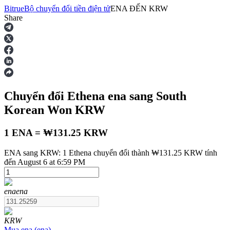
Bitrue
Bộ chuyển đổi tiền điện tử
ENA
ĐẾN
KRW
Share
Hợp đồng tương lai
Chuyển đổi Ethena
ena
sang South
Korean Won
KRW
1 ENA = ₩131.25 KRW
ENA sang KRW: 1 Ethena chuyển đổi thành ₩131.25 KRW tính
USDT Futures
đến August 6 at 6:59 PM
Futures sử dụng USDT làm tài sản thế chấp
ena
ena
KRW
Mua
ena
(
ena
)