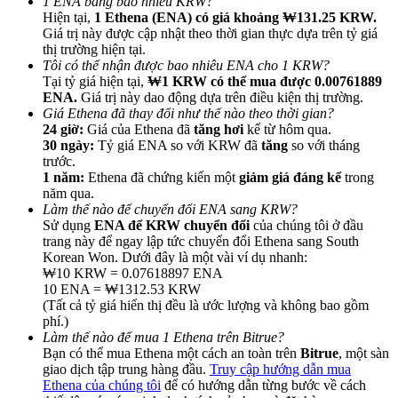
1 ENA bằng bao nhiêu KRW?
Hiện tại,
1 Ethena (ENA) có giá khoảng ₩131.25 KRW.
Giá trị này được cập nhật theo thời gian thực dựa trên tỷ giá
thị trường hiện tại.
Tôi có thể nhận được bao nhiêu ENA cho 1 KRW?
Tại tỷ giá hiện tại,
₩1 KRW có thể mua được 0.00761889
ENA.
Giá trị này dao động dựa trên điều kiện thị trường.
Giới thiệu
Giá Ethena đã thay đổi như thế nào theo thời gian?
24 giờ:
Giá của Ethena đã
tăng hơi
kể từ hôm qua.
Mời một người bạn để nhận phần thưởng tiền mặt
30 ngày:
Tỷ giá ENA so với KRW đã
tăng
so với tháng
trước.
Deposit CASHCAT & Win
1 năm:
Ethena đã chứng kiến một
giảm giá đáng kể
trong
năm qua.
Làm thế nào để chuyển đổi ENA sang KRW?
Sử dụng
ENA để KRW chuyển đổi
của chúng tôi ở đầu
trang này để ngay lập tức chuyển đổi Ethena sang South
Korean Won. Dưới đây là một vài ví dụ nhanh:
₩10 KRW = 0.07618897 ENA
10 ENA = ₩1312.53 KRW
(Tất cả tỷ giá hiển thị đều là ước lượng và không bao gồm
phí.)
Làm thế nào để mua 1 Ethena trên Bitrue?
Bạn có thể mua Ethena một cách an toàn trên
Bitrue
, một sàn
giao dịch tập trung hàng đầu.
Truy cập hướng dẫn mua
Deposit CASHCAT & Win
Ethena của chúng tôi
để có hướng dẫn từng bước về cách