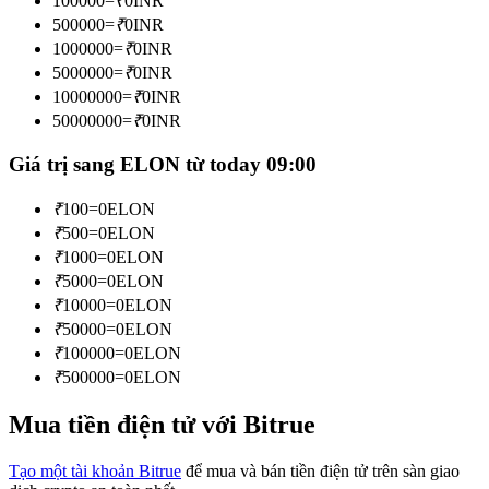
100000
=
₹
0
INR
Trở thành Nhà giao dịch Sao chép
500000
=
₹
0
INR
1000000
=
₹
0
INR
Tận hưởng chia sẻ lợi nhuận và hoa hồng giao dịch sao chép
5000000
=
₹
0
INR
10000000
=
₹
0
INR
50000000
=
₹
0
INR
Giá trị sang ELON từ today 09:00
₹
100
=
0
ELON
₹
500
=
0
ELON
₹
1000
=
0
ELON
Thông tin
₹
5000
=
0
ELON
₹
10000
=
0
ELON
Phân tích dữ liệu lớn bao gồm thông tin giao dịch, v.v.
₹
50000
=
0
ELON
₹
100000
=
0
ELON
₹
500000
=
0
ELON
Mua tiền điện tử với Bitrue
Tạo một tài khoản Bitrue
để mua và bán tiền điện tử trên sàn giao