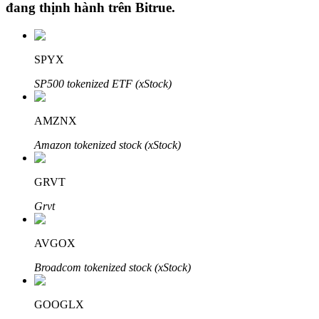
đang thịnh hành trên
Bitrue
.
SPYX
Đầu tư cố định và quản lý tài chính
SP500 tokenized ETF (xStock)
Tận hưởng việc quản lý tài chính hiện tại và thu nhập lâu dài
AMZNX
Amazon tokenized stock (xStock)
GRVT
Grvt
Staking 101
AVGOX
Tìm hiểu về kiếm thu nhập thụ động
Broadcom tokenized stock (xStock)
Bitrue
AI
GOOGLX