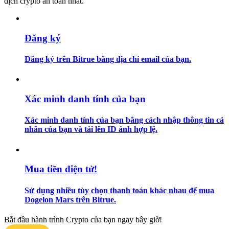
dịch crypto an toàn nhất.
Hướng dẫn
Đăng ký
Hướng dẫn giao dịch Spot
Đăng ký trên Bitrue bằng địa chỉ email của bạn.
Xác minh danh tính của bạn
Xác minh danh tính của bạn bằng cách nhập thông tin cá
nhân của bạn và tải lên ID ảnh hợp lệ.
Chiến lược giao dịch
Học cách duy trì lợi nhuận
Mua tiền điện tử!
Sử dụng nhiều tùy chọn thanh toán khác nhau để mua
Dogelon Mars trên Bitrue.
Bắt đầu hành trình Crypto của bạn ngay bây giờ!