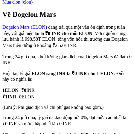
Mua
elon
(
elon
)
Về Dogelon Mars
Dogelon Mars (ELON)
đang trải qua một vẫn ổn định trong tuần
COIN-M Futures
này, với giá hiện tại
là ₹0 INR cho mỗi ELON
. Với nguồn cung
Futures sử dụng token làm tài sản thế chấp
lưu hành là 998.58T ELON, tổng vốn hóa thị trường của Dogelon
Mars hiện đứng ở khoảng ₹2.52B INR.
Trong 24 giờ qua, khối lượng giao dịch của Dogelon Mars đã đạt ₹0
TradFi
INR
Phái sinh cổ phiếu, ngoại hối, kim loại quý và hàng hóa
Hiện tại, tỷ giá
ELON sang INR
là ₹0 INR cho 1 ELON
. Điều
này có nghĩa là:
1
ELON
=
₹
0
INR
₹
1
INR
=
0
ELON
(Lưu ý: Phí giao dịch và chi phí gas không bao gồm.)
Trong 24 giờ qua, tỷ giá đã dao động bởi 0%, đạt mức cao nhất là
₹0 INR và mức thấp nhất là ₹0 INR.
USDC Futures vĩnh cửu