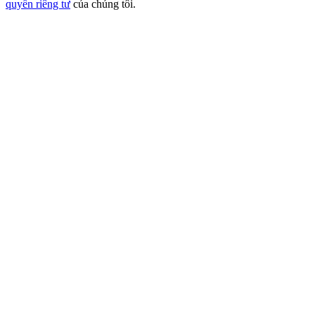
quyền riêng tư
của chúng tôi.
USDT New User Exclusive 10% APR
USDT Flexible Staking | Daily Rewards
BTC New User Exclusive: 6.5% APR
BTC Flexible Staking | Daily Rewards
Thêm sự kiện
Nhận giải thưởng và phần thưởng độc quyền
Trung tâm phần thưởng