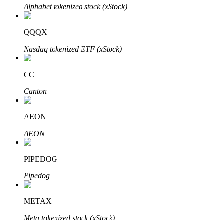
Alphabet tokenized stock (xStock)
QQQX
Nasdaq tokenized ETF (xStock)
Đối tác Bitrue
CC
Canton
AEON
AEON
Đối tác Bitrue
PIPEDOG
Lên đến 65% hoa hồng!
Pipedog
METAX
Meta tokenized stock (xStock)