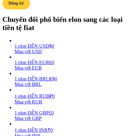
Đăng ký
Earn
Chuyển đổi phổ biến elon sang các loại
tiền tệ fiat
1
elon
ĐẾN
USD
$
0
Mua với USD
1
elon
ĐẾN
EUR
€
0
Mua với EUR
Power Piggy
1
elon
ĐẾN
BRL
R$
0
Mua với BRL
Làm cho tài sản của bạn tăng giá trị đều đặn
1
elon
ĐẾN
RUB
₽
0
Mua với RUB
1
elon
ĐẾN
GBP
£
0
Mua với GBP
1
elon
ĐẾN
INR
₹
0
Mua với INR