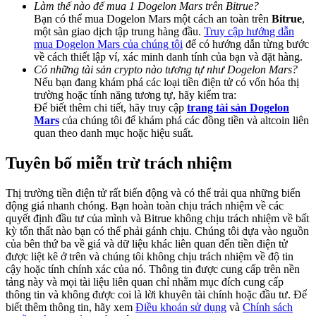
Deposit & Trade BTC to Share 25000 USDT prize pool!
Làm thế nào để mua 1 Dogelon Mars trên Bitrue?
Bạn có thể mua Dogelon Mars một cách an toàn trên
Bitrue
,
một sàn giao dịch tập trung hàng đầu.
Truy cập hướng dẫn
mua Dogelon Mars của chúng tôi
để có hướng dẫn từng bước
về cách thiết lập ví, xác minh danh tính của bạn và đặt hàng.
Deposit CASHCAT & Win
Có những tài sản crypto nào tương tự như Dogelon Mars?
Nếu bạn đang khám phá các loại tiền điện tử có vốn hóa thị
Share 500000 CASHCAT prize pool
trường hoặc tính năng tương tự, hãy kiểm tra:
Để biết thêm chi tiết, hãy truy cập
trang tài sản Dogelon
Mars
của chúng tôi để khám phá các đồng tiền và altcoin liên
quan theo danh mục hoặc hiệu suất.
Exclusive for BitMart Users
Tuyên bố miễn trừ trách nhiệm
Register & Trade to Win 500,000 USDT
Thị trường tiền điện tử rất biến động và có thể trải qua những biến
động giá nhanh chóng. Bạn hoàn toàn chịu trách nhiệm về các
quyết định đầu tư của mình và Bitrue không chịu trách nhiệm về bất
kỳ tổn thất nào bạn có thể phải gánh chịu. Chúng tôi dựa vào nguồn
Precious Metals Trading Carnival
của bên thứ ba về giá và dữ liệu khác liên quan đến tiền điện tử
được liệt kê ở trên và chúng tôi không chịu trách nhiệm về độ tin
Trade Gold & Silver · 33,333 USDT Bonus
cậy hoặc tính chính xác của nó. Thông tin được cung cấp trên nền
tảng này và mọi tài liệu liên quan chỉ nhằm mục đích cung cấp
thông tin và không được coi là lời khuyên tài chính hoặc đầu tư. Để
biết thêm thông tin, hãy xem
Điều khoản sử dụng
và
Chính sách