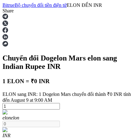
Bitrue
Bộ chuyển đổi tiền điện tử
ELON
ĐẾN
INR
Share
Hợp đồng tương lai
Chuyển đổi Dogelon Mars
elon
sang
Indian Rupee
INR
1 ELON = ₹0 INR
USDT Futures
ELON sang INR: 1 Dogelon Mars chuyển đổi thành ₹0 INR tính
đến August 9 at 9:00 AM
Futures sử dụng USDT làm tài sản thế chấp
elon
elon
INR