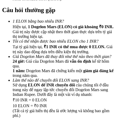
Câu hỏi thường gặp
1 ELON bằng bao nhiêu INR?
Hiện tại,
1 Dogelon Mars (ELON) có giá khoảng ₹0 INR.
Giới thiệu
Giá trị này được cập nhật theo thời gian thực dựa trên tỷ giá
thị trường hiện tại.
Mời một người bạn để nhận phần thưởng tiền mặt
Tôi có thể nhận được bao nhiêu ELON cho 1 INR?
Tại tỷ giá hiện tại,
₹1 INR có thể mua được 0 ELON.
Giá
BTC Welcome Rewards
trị này dao động dựa trên điều kiện thị trường.
Giá Dogelon Mars đã thay đổi như thế nào theo thời gian?
24 giờ:
Giá của Dogelon Mars đã
vẫn ổn định
kể từ hôm
qua.
1 năm:
Dogelon Mars đã chứng kiến một
giảm giá đáng kể
trong năm qua.
Làm thế nào để chuyển đổi ELON sang INR?
Sử dụng
ELON để INR chuyển đổi
của chúng tôi ở đầu
trang này để ngay lập tức chuyển đổi Dogelon Mars sang
Indian Rupee. Dưới đây là một vài ví dụ nhanh:
₹10 INR = 0 ELON
10 ELON = ₹0 INR
(Tất cả tỷ giá hiển thị đều là ước lượng và không bao gồm
BTC Welcome Rewards
phí.)