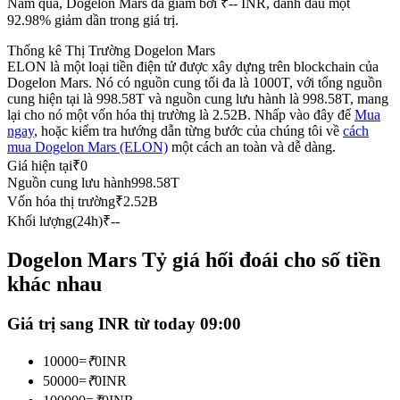
Năm qua, Dogelon Mars đã giảm bởi ₹-- INR, đánh dấu một
Futures sử dụng USDC làm tài sản thế chấp
92.98% giảm dần trong giá trị.
Thống kê Thị Trường Dogelon Mars
ELON là một loại tiền điện tử được xây dựng trên blockchain của
Dogelon Mars. Nó có nguồn cung tối đa là 1000T, với tổng nguồn
cung hiện tại là 998.58T và nguồn cung lưu hành là 998.58T, mang
lại cho nó một vốn hóa thị trường là 2.52B. Nhấp vào đây để
Mua
ngay
, hoặc kiểm tra hướng dẫn từng bước của chúng tôi về
cách
mua Dogelon Mars (ELON)
một cách an toàn và dễ dàng.
Giá hiện tại
₹
0
Nguồn cung lưu hành
998.58T
Sao chép Giao dịch
Vốn hóa thị trường
₹
2.52B
Khối lượng(24h)
₹
--
Tham gia cùng các nhà giao dịch hàng đầu
Dogelon Mars Tỷ giá hối đoái cho số tiền
khác nhau
Giá trị sang INR từ today 09:00
10000
=
₹
0
INR
50000
=
₹
0
INR