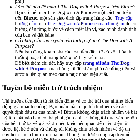
phí.)
Deposit & Trade BTC to Share 25000 USDT prize pool!
Làm thế nào để mua 1 The Dog with A Purpose trên Bitrue?
Bạn có thể mua The Dog with A Purpose một cách an toàn
trên
Bitrue
, một sàn giao dịch tập trung hàng đầu.
Truy cập
hướng dẫn mua The Dog with A Purpose của chúng tôi
để có
hướng dẫn từng bước về cách thiết lập ví, xác minh danh tính
Deposit CASHCAT & Win
của bạn và đặt hàng.
Share 500000 CASHCAT prize pool
Có những tài sản crypto nào tương tự như The Dog with A
Purpose?
Nếu bạn đang khám phá các loại tiền điện tử có vốn hóa thị
trường hoặc tính năng tương tự, hãy kiểm tra:
Để biết thêm chi tiết, hãy truy cập
trang tài sản The Dog
Exclusive for BitMart Users
with A Purpose
của chúng tôi để khám phá các đồng tiền và
altcoin liên quan theo danh mục hoặc hiệu suất.
Register & Trade to Win 500,000 USDT
Tuyên bố miễn trừ trách nhiệm
Thị trường tiền điện tử rất biến động và có thể trải qua những biến
Precious Metals Trading Carnival
động giá nhanh chóng. Bạn hoàn toàn chịu trách nhiệm về các
quyết định đầu tư của mình và Bitrue không chịu trách nhiệm về bất
Trade Gold & Silver · 33,333 USDT Bonus
kỳ tổn thất nào bạn có thể phải gánh chịu. Chúng tôi dựa vào nguồn
của bên thứ ba về giá và dữ liệu khác liên quan đến tiền điện tử
được liệt kê ở trên và chúng tôi không chịu trách nhiệm về độ tin
cậy hoặc tính chính xác của nó. Thông tin được cung cấp trên nền