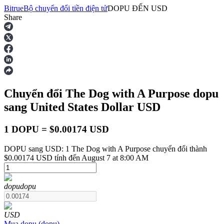
Bitrue
Bộ chuyển đổi tiền điện tử
DOPU
ĐẾN
USD
Share
Hợp đồng tương lai
Chuyển đổi The Dog with A Purpose
dopu
sang United States Dollar
USD
1 DOPU = $0.00174 USD
DOPU sang USD: 1 The Dog with A Purpose chuyển đổi thành
USDT Futures
$0.00174 USD tính đến August 7 at 8:00 AM
Futures sử dụng USDT làm tài sản thế chấp
dopu
dopu
USD
Mua
dopu
(
dopu
)