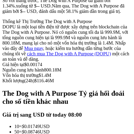
So với tháng trước, The Dog with A Purpose đã giảm bởi
1.34%.xuống từ $-- USD.
Năm qua, The Dog with A Purpose đã
Futures sử dụng USDC làm tài sản thế chấp
giảm bởi $-- USD, đánh dấu một 58.1% giảm dần trong giá trị.
Thống kê Thị Trường The Dog with A Purpose
DOPU là một loại tiền điện tử được xây dựng trên blockchain của
The Dog with A Purpose. Nó có nguồn cung tối đa là 999.9M, với
tổng nguồn cung hiện tại là 999.9M và nguồn cung lưu hành là
800.18M, mang lại cho nó một vốn hóa thị trường là 1.4M. Nhấp
vào đây để
Mua ngay
, hoặc kiểm tra hướng dẫn từng bước của
chúng tôi về
cách mua The Dog with A Purpose (DOPU)
một cách
an toàn và dễ dàng.
Giá hiện tại
$
0.00174
Sao chép Giao dịch
Nguồn cung lưu hành
800.18M
Vốn hóa thị trường
$
1.4M
Tham gia cùng các nhà giao dịch hàng đầu
Khối lượng(24h)
$
116.46M
The Dog with A Purpose Tỷ giá hối đoái
cho số tiền khác nhau
Giá trị sang USD từ today 08:00
10
=
$
0.01749
USD
50
=
$
0.08746
USD