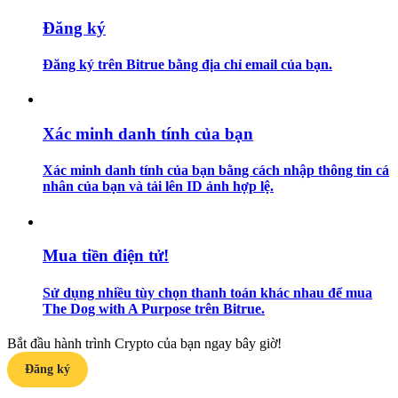
Đăng ký
Hướng dẫn
Đăng ký trên Bitrue bằng địa chỉ email của bạn.
Hướng dẫn giao dịch Spot
Xác minh danh tính của bạn
Xác minh danh tính của bạn bằng cách nhập thông tin cá
nhân của bạn và tải lên ID ảnh hợp lệ.
Chiến lược giao dịch
Mua tiền điện tử!
Học cách duy trì lợi nhuận
Sử dụng nhiều tùy chọn thanh toán khác nhau để mua
The Dog with A Purpose trên Bitrue.
Bắt đầu hành trình Crypto của bạn ngay bây giờ!
Đăng ký