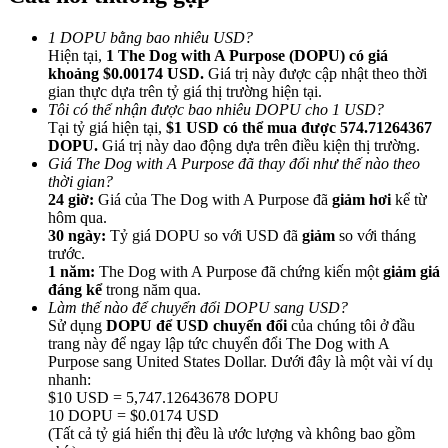
1 DOPU bằng bao nhiêu USD?
Hiện tại,
1 The Dog with A Purpose (DOPU) có giá
khoảng $0.00174 USD.
Giá trị này được cập nhật theo thời
gian thực dựa trên tỷ giá thị trường hiện tại.
Tôi có thể nhận được bao nhiêu DOPU cho 1 USD?
Giới thiệu
Tại tỷ giá hiện tại,
$1 USD có thể mua được 574.71264367
DOPU.
Giá trị này dao động dựa trên điều kiện thị trường.
Mời một người bạn để nhận phần thưởng tiền mặt
Giá The Dog with A Purpose đã thay đổi như thế nào theo
thời gian?
BTC Welcome Rewards
24 giờ:
Giá của The Dog with A Purpose đã
giảm hơi
kể từ
hôm qua.
30 ngày:
Tỷ giá DOPU so với USD đã
giảm
so với tháng
trước.
1 năm:
The Dog with A Purpose đã chứng kiến một
giảm giá
đáng kể
trong năm qua.
Làm thế nào để chuyển đổi DOPU sang USD?
Sử dụng
DOPU để USD chuyển đổi
của chúng tôi ở đầu
trang này để ngay lập tức chuyển đổi The Dog with A
Purpose sang United States Dollar. Dưới đây là một vài ví dụ
nhanh:
$10 USD = 5,747.12643678 DOPU
10 DOPU = $0.0174 USD
BTC Welcome Rewards
(Tất cả tỷ giá hiển thị đều là ước lượng và không bao gồm