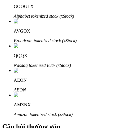
GOOGLX
Alphabet tokenized stock (xStock)
AVGOX
Đối tác Bitrue
Broadcom tokenized stock (xStock)
QQQX
Nasdaq tokenized ETF (xStock)
AEON
AEON
Đối tác Bitrue
Lên đến 65% hoa hồng!
AMZNX
Amazon tokenized stock (xStock)
Câu hỏi thường gặp