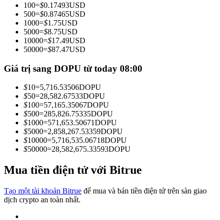
100
=
$
0.17493
USD
Trở thành Nhà giao dịch Sao chép
500
=
$
0.87465
USD
1000
=
$
1.75
USD
Tận hưởng chia sẻ lợi nhuận và hoa hồng giao dịch sao chép
5000
=
$
8.75
USD
10000
=
$
17.49
USD
50000
=
$
87.47
USD
Giá trị sang DOPU từ today 08:00
$
10
=
5,716.53506
DOPU
$
50
=
28,582.67533
DOPU
$
100
=
57,165.35067
DOPU
$
500
=
285,826.75335
DOPU
$
1000
=
571,653.50671
DOPU
Thông tin
$
5000
=
2,858,267.53359
DOPU
$
10000
=
5,716,535.06718
DOPU
Phân tích dữ liệu lớn bao gồm thông tin giao dịch, v.v.
$
50000
=
28,582,675.33593
DOPU
Mua tiền điện tử với Bitrue
Tạo một tài khoản Bitrue
để mua và bán tiền điện tử trên sàn giao
dịch crypto an toàn nhất.