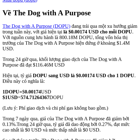
Về The Dog with A Purpose
The Dog with A Purpose (DOPU)
đang trải qua một xu hướng giảm
COIN-M Futures
trong tuần này, với giá hiện tại
là $0.00174 USD cho mỗi DOPU
.
Với nguồn cung lưu hành là 800.18M DOPU, tổng vốn hóa thị
Futures sử dụng token làm tài sản thế chấp
trường của The Dog with A Purpose hiện đứng ở khoảng $1.4M
USD.
Trong 24 giờ qua, khối lượng giao dịch của The Dog with A
TradFi
Purpose đã đạt $116.46M USD
Phái sinh cổ phiếu, ngoại hối, kim loại quý và hàng hóa
Hiện tại, tỷ giá
DOPU sang USD
là $0.00174 USD cho 1 DOPU
.
Điều này có nghĩa là:
1
DOPU
=
$
0.00174
USD
$
1
USD
=
574.71264367
DOPU
(Lưu ý: Phí giao dịch và chi phí gas không bao gồm.)
Trong 7 ngày qua, giá của The Dog with A Purpose đã giảm bởi
0.13%.
Trong 24 giờ qua, tỷ giá đã dao động bởi 0.27%, đạt mức
cao nhất là $0 USD và mức thấp nhất là $0 USD.
USDC Futures vĩnh cửu