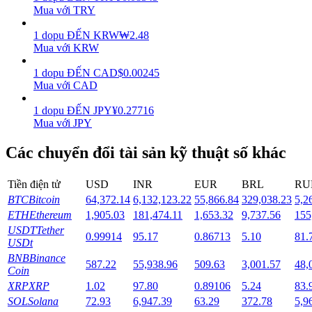
Mua với TRY
Staking
1
dopu
ĐẾN
KRW
₩
2.48
Mua với KRW
Lợi nhuận cao và truy cập ngay lập tức
1
dopu
ĐẾN
CAD
$
0.00245
Mua với CAD
1
dopu
ĐẾN
JPY
¥
0.27716
Mua với JPY
Các chuyển đổi tài sản kỹ thuật số khác
Tiền điện tử
USD
INR
EUR
BRL
RU
Launchpool
BTC
Bitcoin
64,372.14
6,132,123.22
55,866.84
329,038.23
5,2
Đặt cọc linh hoạt để kiếm được các token phổ biến.
ETH
Ethereum
1,905.03
181,474.11
1,653.32
9,737.56
155
USDT
Tether
0.99914
95.17
0.86713
5.10
81.
USDt
BNB
Binance
587.22
55,938.96
509.63
3,001.57
48,
Coin
XRP
XRP
1.02
97.80
0.89106
5.24
83.
SOL
Solana
72.93
6,947.39
63.29
372.78
5,9