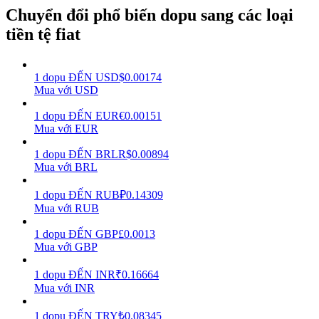
Chuyển đổi phổ biến dopu sang các loại
Earn
tiền tệ fiat
1
dopu
ĐẾN
USD
$
0.00174
Mua với USD
1
dopu
ĐẾN
EUR
€
0.00151
Mua với EUR
1
dopu
ĐẾN
BRL
R$
0.00894
Mua với BRL
Power Piggy
1
dopu
ĐẾN
RUB
₽
0.14309
Làm cho tài sản của bạn tăng giá trị đều đặn
Mua với RUB
1
dopu
ĐẾN
GBP
£
0.0013
Mua với GBP
1
dopu
ĐẾN
INR
₹
0.16664
Mua với INR
1
dopu
ĐẾN
TRY
₺
0.08345