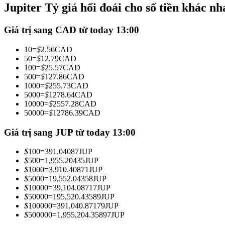
Jupiter Tỷ giá hối đoái cho số tiền khác nh
Futures sử dụng USDC làm tài sản thế chấp
Giá trị sang CAD từ today 13:00
10
=
$
2.56
CAD
50
=
$
12.79
CAD
100
=
$
25.57
CAD
500
=
$
127.86
CAD
1000
=
$
255.73
CAD
5000
=
$
1278.64
CAD
10000
=
$
2557.28
CAD
50000
=
$
12786.39
CAD
Sao chép Giao dịch
Tham gia cùng các nhà giao dịch hàng đầu
Giá trị sang JUP từ today 13:00
$
100
=
391.04087
JUP
$
500
=
1,955.20435
JUP
$
1000
=
3,910.40871
JUP
$
5000
=
19,552.04358
JUP
$
10000
=
39,104.08717
JUP
$
50000
=
195,520.43589
JUP
$
100000
=
391,040.87179
JUP
$
500000
=
1,955,204.35897
JUP