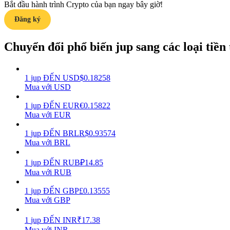
Bắt đầu hành trình Crypto của bạn ngay bây giờ!
Đăng ký
Hướng dẫn
Hướng dẫn giao dịch Spot
Chuyển đổi phổ biến jup sang các loại tiền t
1
jup
ĐẾN
USD
$
0.18258
Mua với USD
1
jup
ĐẾN
EUR
€
0.15822
Mua với EUR
1
jup
ĐẾN
BRL
R$
0.93574
Mua với BRL
Chiến lược giao dịch
Học cách duy trì lợi nhuận
1
jup
ĐẾN
RUB
₽
14.85
Mua với RUB
1
jup
ĐẾN
GBP
£
0.13555
Mua với GBP
1
jup
ĐẾN
INR
₹
17.38
Mua với INR