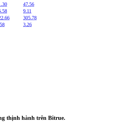
1.30
47.56
5.58
9.11
22.66
305.78
.58
3.26
ang thịnh hành trên
Bitrue
.