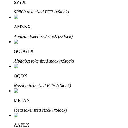
SPYX
SP500 tokenized ETF (xStock)
Khóa BTR
AMZNX
Đầu tư độc quyền cho người nắm giữ BTR
Amazon tokenized stock (xStock)
GOOGLX
Alphabet tokenized stock (xStock)
QQQX
Nasdaq tokenized ETF (xStock)
Khoản vay
Dịch vụ vay được hỗ trợ bằng tiền điện tử
METAX
Meta tokenized stock (xStock)
AAPLX