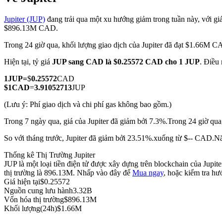
Jupiter (JUP)
đang trải qua một xu hướng giảm trong tuần này, với giá
$896.13M CAD.
Trong 24 giờ qua, khối lượng giao dịch của Jupiter đã đạt $1.66M 
COIN-M Futures
Hiện tại, tỷ giá
JUP sang CAD
là $0.25572 CAD cho 1 JUP
. Điều 
Futures sử dụng token làm tài sản thế chấp
1
JUP
=
$
0.25572
CAD
$
1
CAD
=
3.91052713
JUP
TradFi
(Lưu ý: Phí giao dịch và chi phí gas không bao gồm.)
Phái sinh cổ phiếu, ngoại hối, kim loại quý và hàng hóa
Trong 7 ngày qua, giá của Jupiter đã giảm bởi 7.3%.
Trong 24 giờ qua
So với tháng trước, Jupiter đã giảm bởi 23.51%.xuống từ $-- CAD.
Nă
Thống kê Thị Trường Jupiter
JUP là một loại tiền điện tử được xây dựng trên blockchain của Jupi
thị trường là 896.13M. Nhấp vào đây để
Mua ngay
, hoặc kiểm tra h
Giá hiện tại
$
0.25572
Nguồn cung lưu hành
3.32B
Vốn hóa thị trường
$
896.13M
Khối lượng(24h)
$
1.66M
USDC Futures vĩnh cửu