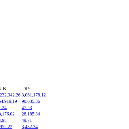
UB
TRY
,232,342.26
3,061,178.12
54,919.19
90,635.36
1.24
47.53
8,176.02
28,185.34
4.98
49.71
,952.22
3,482.34