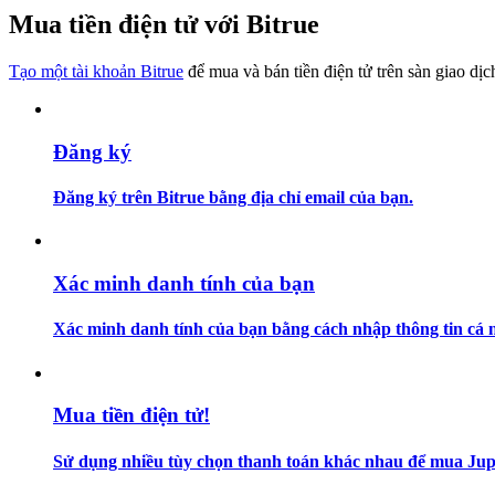
Trở thành Nhà giao dịch Sao chép
Mua tiền điện tử với Bitrue
Tận hưởng chia sẻ lợi nhuận và hoa hồng giao dịch sao chép
Tạo một tài khoản Bitrue
để mua và bán tiền điện tử trên sàn giao dịc
Đăng ký
Đăng ký trên Bitrue bằng địa chỉ email của bạn.
Thông tin
Xác minh danh tính của bạn
Phân tích dữ liệu lớn bao gồm thông tin giao dịch, v.v.
Xác minh danh tính của bạn bằng cách nhập thông tin cá n
Mua tiền điện tử!
Sử dụng nhiều tùy chọn thanh toán khác nhau để mua Jupit