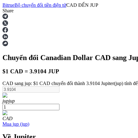
Bitrue
Bộ chuyển đổi tiền điện tử
CAD
ĐẾN
JUP
Share
Hợp đồng tương lai
Chuyển đổi Canadian Dollar
CAD
sang Ju
$1 CAD = 3.9104 JUP
CAD sang jup: $1 CAD chuyển đổi thành 3.9104 Jupiter(jup) tính đế
USDT Futures
jup
jup
Futures sử dụng USDT làm tài sản thế chấp
CAD
Mua
jup
(
jup
)
Về Jupiter