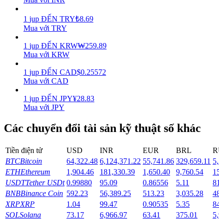
Earn
1
jup
ĐẾN
TRY
₺
8.69
Mua với TRY
1
jup
ĐẾN
KRW
₩
259.89
Mua với KRW
1
jup
ĐẾN
CAD
$
0.25572
Mua với CAD
1
jup
ĐẾN
JPY
¥
28.83
Mua với JPY
Power Piggy
Các chuyển đổi tài sản kỹ thuật số khác
Làm cho tài sản của bạn tăng giá trị đều đặn
Tiền điện tử
USD
INR
EUR
BRL
R
BTC
Bitcoin
64,322.48
6,124,371.22
55,741.86
329,659.11
5
ETH
Ethereum
1,904.46
181,330.39
1,650.40
9,760.54
1
USDT
Tether USDt
0.99880
95.09
0.86556
5.11
8
BNB
Binance Coin
592.23
56,389.25
513.23
3,035.28
4
XRP
XRP
1.04
99.47
0.90535
5.35
8
SOL
Solana
73.17
6,966.97
63.41
375.01
5