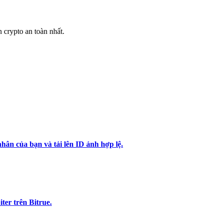
h crypto an toàn nhất.
hân của bạn và tải lên ID ảnh hợp lệ.
er trên Bitrue.