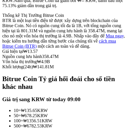
KRW.
Năm qua, Bitrue Coin đã giảm bởi ₩-- KRW, đánh dấu một
75.13% giảm dần trong giá trị.
Futures sử dụng USDC làm tài sản thế chấp
Thống kê Thị Trường Bitrue Coin
BTR là một loại tiền điện tử được xây dựng trên blockchain của
Bitrue Coin. Nó có nguồn cung tối đa là 1B, với tổng nguồn cung
hiện tại là 801.31M và nguồn cung lưu hành là 358.47M, mang lại
cho nó một vốn hóa thị trường là 4.9B. Nhấp vào đây để
Mua ngay
,
hoặc kiểm tra hướng dẫn từng bước của chúng tôi về
cách mua
Bitrue Coin (BTR)
một cách an toàn và dễ dàng.
Giá hiện tại
₩
13.57
Nguồn cung lưu hành
358.47M
Vốn hóa thị trường
₩
4.9B
Sao chép Giao dịch
Khối lượng(24h)
₩
141.81M
Tham gia cùng các nhà giao dịch hàng đầu
Bitrue Coin Tỷ giá hối đoái cho số tiền
khác nhau
Giá trị sang KRW từ today 09:00
10
=
₩
135.65
KRW
50
=
₩
678.25
KRW
100
=
₩
1356.51
KRW
500
=
₩
6782.53
KRW