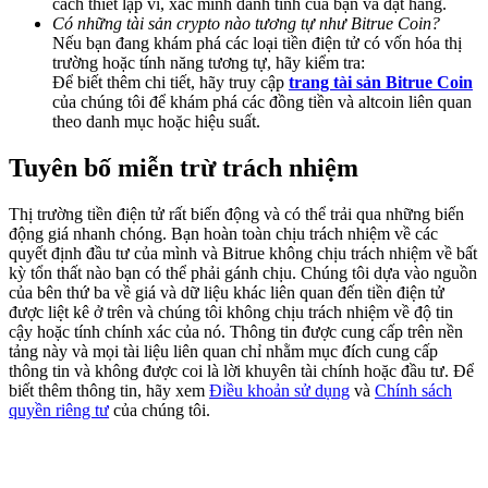
cách thiết lập ví, xác minh danh tính của bạn và đặt hàng.
Deposit & Trade BTC to Share 25000 USDT prize pool!
Có những tài sản crypto nào tương tự như Bitrue Coin?
Nếu bạn đang khám phá các loại tiền điện tử có vốn hóa thị
trường hoặc tính năng tương tự, hãy kiểm tra:
Để biết thêm chi tiết, hãy truy cập
trang tài sản Bitrue Coin
của chúng tôi để khám phá các đồng tiền và altcoin liên quan
Deposit CASHCAT & Win
theo danh mục hoặc hiệu suất.
Share 500000 CASHCAT prize pool
Tuyên bố miễn trừ trách nhiệm
Thị trường tiền điện tử rất biến động và có thể trải qua những biến
Exclusive for BitMart Users
động giá nhanh chóng. Bạn hoàn toàn chịu trách nhiệm về các
quyết định đầu tư của mình và Bitrue không chịu trách nhiệm về bất
Register & Trade to Win 500,000 USDT
kỳ tổn thất nào bạn có thể phải gánh chịu. Chúng tôi dựa vào nguồn
của bên thứ ba về giá và dữ liệu khác liên quan đến tiền điện tử
được liệt kê ở trên và chúng tôi không chịu trách nhiệm về độ tin
cậy hoặc tính chính xác của nó. Thông tin được cung cấp trên nền
tảng này và mọi tài liệu liên quan chỉ nhằm mục đích cung cấp
Precious Metals Trading Carnival
thông tin và không được coi là lời khuyên tài chính hoặc đầu tư. Để
biết thêm thông tin, hãy xem
Điều khoản sử dụng
và
Chính sách
Trade Gold & Silver · 33,333 USDT Bonus
quyền riêng tư
của chúng tôi.