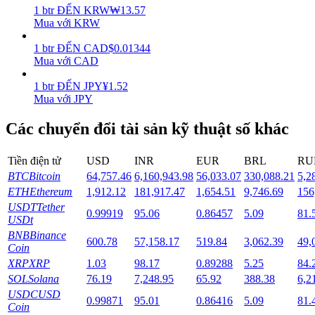
1
btr
ĐẾN
KRW
₩
13.57
Mua với KRW
Staking
1
btr
ĐẾN
CAD
$
0.01344
Lợi nhuận cao và truy cập ngay lập tức
Mua với CAD
1
btr
ĐẾN
JPY
¥
1.52
Mua với JPY
Các chuyển đổi tài sản kỹ thuật số khác
Tiền điện tử
USD
INR
EUR
BRL
RU
BTC
Bitcoin
64,757.46
6,160,943.98
56,033.07
330,088.21
5,2
ETH
Ethereum
1,912.12
181,917.47
1,654.51
9,746.69
156
Launchpool
USDT
Tether
0.99919
95.06
0.86457
5.09
81.
Đặt cọc linh hoạt để kiếm được các token phổ biến.
USDt
BNB
Binance
600.78
57,158.17
519.84
3,062.39
49,
Coin
XRP
XRP
1.03
98.17
0.89288
5.25
84.
SOL
Solana
76.19
7,248.95
65.92
388.38
6,2
USDC
USD
0.99871
95.01
0.86416
5.09
81.
Coin