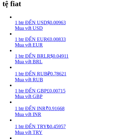
tệ fiat
Earn
1
btr
ĐẾN
USD
$
0.00963
Mua với USD
1
btr
ĐẾN
EUR
€
0.00833
Mua với EUR
1
btr
ĐẾN
BRL
R$
0.04911
Mua với BRL
1
btr
ĐẾN
RUB
₽
0.78621
Power Piggy
Mua với RUB
Làm cho tài sản của bạn tăng giá trị đều đặn
1
btr
ĐẾN
GBP
£
0.00715
Mua với GBP
1
btr
ĐẾN
INR
₹
0.91668
Mua với INR
1
btr
ĐẾN
TRY
₺
0.45957
Mua với TRY