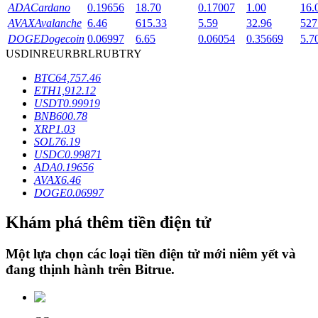
ADA
Cardano
0.19656
18.70
0.17007
1.00
16.
AVAX
Avalanche
6.46
615.33
5.59
32.96
527
DOGE
Dogecoin
0.06997
6.65
0.06054
0.35669
5.7
Khóa BTR
USD
INR
EUR
BRL
RUB
TRY
Đầu tư độc quyền cho người nắm giữ BTR
BTC
64,757.46
ETH
1,912.12
USDT
0.99919
BNB
600.78
XRP
1.03
SOL
76.19
USDC
0.99871
ADA
0.19656
AVAX
6.46
DOGE
0.06997
Khoản vay
Khám phá thêm tiền điện tử
Dịch vụ vay được hỗ trợ bằng tiền điện tử
Một lựa chọn các loại tiền điện tử mới niêm yết và
đang thịnh hành trên
Bitrue
.