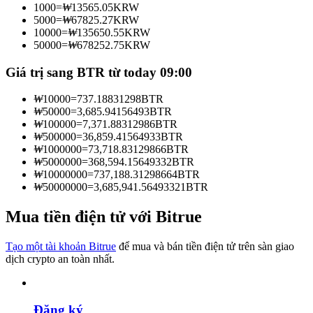
1000
=
₩
13565.05
KRW
Trở thành Nhà giao dịch Sao chép
5000
=
₩
67825.27
KRW
10000
=
₩
135650.55
KRW
Tận hưởng chia sẻ lợi nhuận và hoa hồng giao dịch sao chép
50000
=
₩
678252.75
KRW
Giá trị sang BTR từ today 09:00
₩
10000
=
737.18831298
BTR
₩
50000
=
3,685.94156493
BTR
₩
100000
=
7,371.88312986
BTR
₩
500000
=
36,859.41564933
BTR
₩
1000000
=
73,718.83129866
BTR
₩
5000000
=
368,594.15649332
BTR
₩
10000000
=
737,188.31298664
BTR
Thông tin
₩
50000000
=
3,685,941.56493321
BTR
Phân tích dữ liệu lớn bao gồm thông tin giao dịch, v.v.
Mua tiền điện tử với Bitrue
Tạo một tài khoản Bitrue
để mua và bán tiền điện tử trên sàn giao
dịch crypto an toàn nhất.
Đăng ký