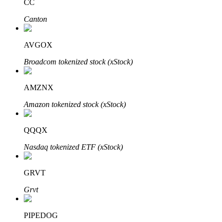
CC
Canton
AVGOX
Đầu tư cố định và quản lý tài chính
Broadcom tokenized stock (xStock)
Tận hưởng việc quản lý tài chính hiện tại và thu nhập lâu dài
AMZNX
Amazon tokenized stock (xStock)
QQQX
Nasdaq tokenized ETF (xStock)
Staking 101
GRVT
Tìm hiểu về kiếm thu nhập thụ động
Grvt
Bitrue
AI
PIPEDOG