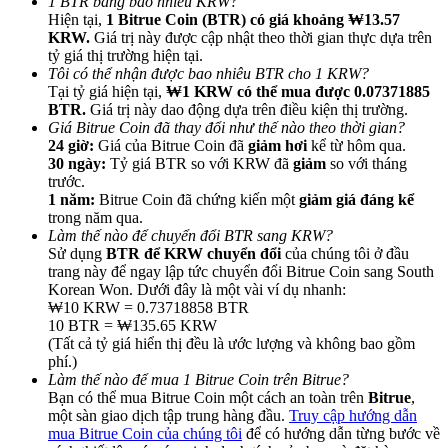
1 BTR bằng bao nhiêu KRW?
Hiện tại,
1 Bitrue Coin (BTR) có giá khoảng ₩13.57
KRW.
Giá trị này được cập nhật theo thời gian thực dựa trên
tỷ giá thị trường hiện tại.
Tôi có thể nhận được bao nhiêu BTR cho 1 KRW?
Tại tỷ giá hiện tại,
₩1 KRW có thể mua được 0.07371885
BTR.
Giá trị này dao động dựa trên điều kiện thị trường.
Giới thiệu
Giá Bitrue Coin đã thay đổi như thế nào theo thời gian?
24 giờ:
Giá của Bitrue Coin đã
giảm hơi
kể từ hôm qua.
Mời một người bạn để nhận phần thưởng tiền mặt
30 ngày:
Tỷ giá BTR so với KRW đã
giảm
so với tháng
trước.
BTC Welcome Rewards
1 năm:
Bitrue Coin đã chứng kiến một
giảm giá đáng kể
trong năm qua.
Làm thế nào để chuyển đổi BTR sang KRW?
Sử dụng
BTR để KRW chuyển đổi
của chúng tôi ở đầu
trang này để ngay lập tức chuyển đổi Bitrue Coin sang South
Korean Won. Dưới đây là một vài ví dụ nhanh:
₩10 KRW = 0.73718858 BTR
10 BTR = ₩135.65 KRW
(Tất cả tỷ giá hiển thị đều là ước lượng và không bao gồm
phí.)
Làm thế nào để mua 1 Bitrue Coin trên Bitrue?
Bạn có thể mua Bitrue Coin một cách an toàn trên
Bitrue
,
một sàn giao dịch tập trung hàng đầu.
Truy cập hướng dẫn
BTC Welcome Rewards
mua Bitrue Coin của chúng tôi
để có hướng dẫn từng bước về