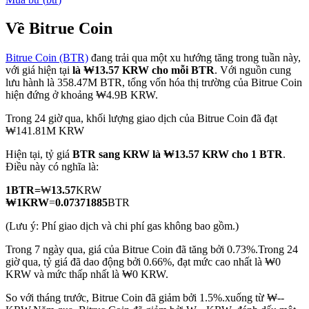
Về Bitrue Coin
Bitrue Coin (BTR)
đang trải qua một xu hướng tăng trong tuần này,
COIN-M Futures
với giá hiện tại
là ₩13.57 KRW cho mỗi BTR
. Với nguồn cung
lưu hành là 358.47M BTR, tổng vốn hóa thị trường của Bitrue Coin
Futures sử dụng token làm tài sản thế chấp
hiện đứng ở khoảng ₩4.9B KRW.
Trong 24 giờ qua, khối lượng giao dịch của Bitrue Coin đã đạt
₩141.81M KRW
TradFi
Hiện tại, tỷ giá
BTR sang KRW
là ₩13.57 KRW cho 1 BTR
.
Phái sinh cổ phiếu, ngoại hối, kim loại quý và hàng hóa
Điều này có nghĩa là:
1
BTR
=
₩
13.57
KRW
₩
1
KRW
=
0.07371885
BTR
(Lưu ý: Phí giao dịch và chi phí gas không bao gồm.)
Trong 7 ngày qua, giá của Bitrue Coin đã tăng bởi 0.73%.
Trong 24
giờ qua, tỷ giá đã dao động bởi 0.66%, đạt mức cao nhất là ₩0
KRW và mức thấp nhất là ₩0 KRW.
So với tháng trước, Bitrue Coin đã giảm bởi 1.5%.xuống từ ₩--
USDC Futures vĩnh cửu