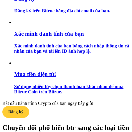
Đăng ký trên Bitrue bằng địa chỉ email của bạn.
Hướng dẫn
Hướng dẫn giao dịch Spot
Xác minh danh tính của bạn
Xác minh danh tính của bạn bằng cách nhập thông tin cá
nhân của bạn và tải lên ID ảnh hợp lệ.
Mua tiền điện tử!
Chiến lược giao dịch
Sử dụng nhiều tùy chọn thanh toán khác nhau để mua
Bitrue Coin trên Bitrue.
Học cách duy trì lợi nhuận
Bắt đầu hành trình Crypto của bạn ngay bây giờ!
Đăng ký
Chuyển đổi phổ biến btr sang các loại tiền