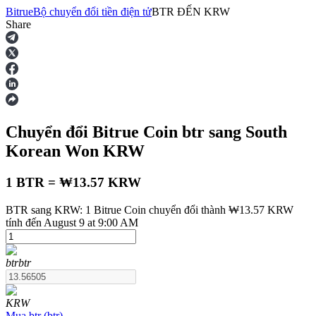
Bitrue
Bộ chuyển đổi tiền điện tử
BTR
ĐẾN
KRW
Share
Hợp đồng tương lai
Chuyển đổi Bitrue Coin
btr
sang South
Korean Won
KRW
1 BTR = ₩13.57 KRW
BTR sang KRW: 1 Bitrue Coin chuyển đổi thành ₩13.57 KRW
USDT Futures
tính đến August 9 at 9:00 AM
Futures sử dụng USDT làm tài sản thế chấp
btr
btr
KRW
Mua
btr
(
btr
)