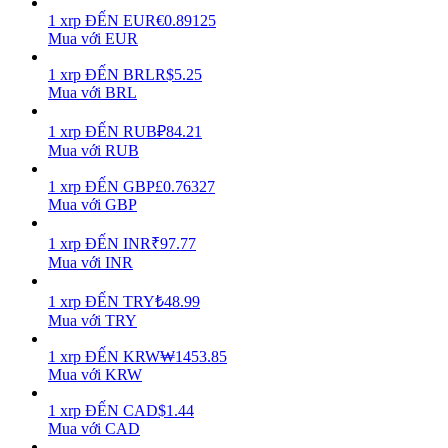
1
xrp
ĐẾN
EUR
€
0.89125
Earn
Mua với EUR
1
xrp
ĐẾN
BRL
R$
5.25
Mua với BRL
1
xrp
ĐẾN
RUB
₽
84.21
Mua với RUB
1
xrp
ĐẾN
GBP
£
0.76327
Mua với GBP
1
xrp
ĐẾN
INR
₹
97.77
Power Piggy
Mua với INR
Làm cho tài sản của bạn tăng giá trị đều đặn
1
xrp
ĐẾN
TRY
₺
48.99
Mua với TRY
1
xrp
ĐẾN
KRW
₩
1453.85
Mua với KRW
1
xrp
ĐẾN
CAD
$
1.44
Mua với CAD