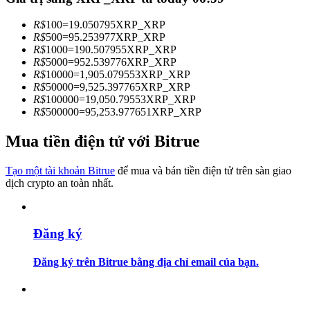
Trở thành Nhà giao dịch Sao chép
R$
100
=
19.050795
XRP_XRP
Tận hưởng chia sẻ lợi nhuận và hoa hồng giao dịch sao chép
R$
500
=
95.253977
XRP_XRP
R$
1000
=
190.507955
XRP_XRP
R$
5000
=
952.539776
XRP_XRP
R$
10000
=
1,905.079553
XRP_XRP
R$
50000
=
9,525.397765
XRP_XRP
R$
100000
=
19,050.79553
XRP_XRP
R$
500000
=
95,253.977651
XRP_XRP
Mua tiền điện tử với Bitrue
Tạo một tài khoản Bitrue
để mua và bán tiền điện tử trên sàn giao
Thông tin
dịch crypto an toàn nhất.
Phân tích dữ liệu lớn bao gồm thông tin giao dịch, v.v.
Đăng ký
Đăng ký trên Bitrue bằng địa chỉ email của bạn.