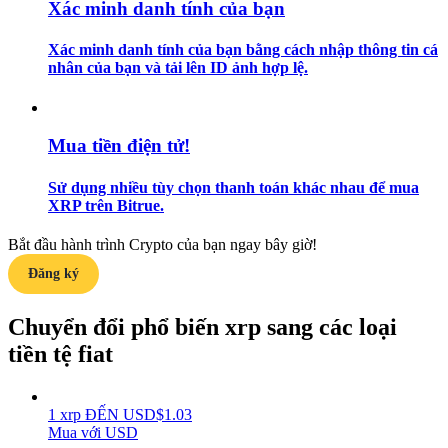
Xác minh danh tính của bạn
Hướng dẫn
Xác minh danh tính của bạn bằng cách nhập thông tin cá
nhân của bạn và tải lên ID ảnh hợp lệ.
Hướng dẫn giao dịch Spot
Mua tiền điện tử!
Sử dụng nhiều tùy chọn thanh toán khác nhau để mua
XRP trên Bitrue.
Bắt đầu hành trình Crypto của bạn ngay bây giờ!
Đăng ký
Chiến lược giao dịch
Học cách duy trì lợi nhuận
Chuyển đổi phổ biến xrp sang các loại
tiền tệ fiat
1
xrp
ĐẾN
USD
$
1.03
Mua với USD