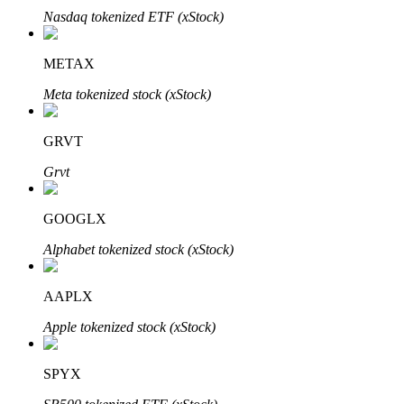
Nasdaq tokenized ETF (xStock)
METAX
Đầu tư cố định và quản lý tài chính
Meta tokenized stock (xStock)
Tận hưởng việc quản lý tài chính hiện tại và thu nhập lâu dài
GRVT
Grvt
GOOGLX
Alphabet tokenized stock (xStock)
AAPLX
Staking 101
Apple tokenized stock (xStock)
Tìm hiểu về kiếm thu nhập thụ động
Bitrue
AI
SPYX