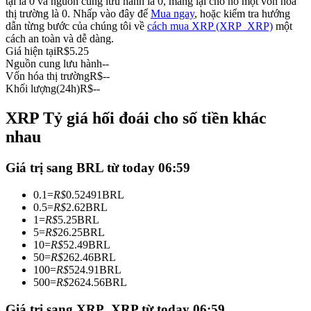
tại là 0 và nguồn cung lưu hành là 0, mang lại cho nó một vốn hóa
thị trường là 0. Nhấp vào đây để
Mua ngay
, hoặc kiểm tra hướng
Futures sử dụng USDC làm tài sản thế chấp
dẫn từng bước của chúng tôi về
cách mua XRP (XRP_XRP)
một
cách an toàn và dễ dàng.
Giá hiện tại
R$
5.25
Nguồn cung lưu hành
--
Vốn hóa thị trường
R$
--
Khối lượng(24h)
R$
--
XRP Tỷ giá hối đoái cho số tiền khác
nhau
Sao chép Giao dịch
Giá trị sang BRL từ today 06:59
Tham gia cùng các nhà giao dịch hàng đầu
0.1
=
R$
0.52491
BRL
0.5
=
R$
2.62
BRL
1
=
R$
5.25
BRL
5
=
R$
26.25
BRL
10
=
R$
52.49
BRL
50
=
R$
262.46
BRL
100
=
R$
524.91
BRL
500
=
R$
2624.56
BRL
Giá trị sang XRP_XRP từ today 06:59