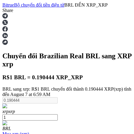
Bitrue
Bộ chuyển đổi tiền điện tử
BRL
ĐẾN
XRP_XRP
Share
Hợp đồng tương lai
Chuyển đổi Brazilian Real
BRL
sang XRP
xrp
R$1 BRL = 0.190444 XRP_XRP
BRL sang xrp: R$1 BRL chuyển đổi thành 0.190444 XRP(xrp) tính
USDT Futures
đến August 7 at 6:59 AM
Futures sử dụng USDT làm tài sản thế chấp
xrp
xrp
BRL
Mua
xrp
(
xrp
)