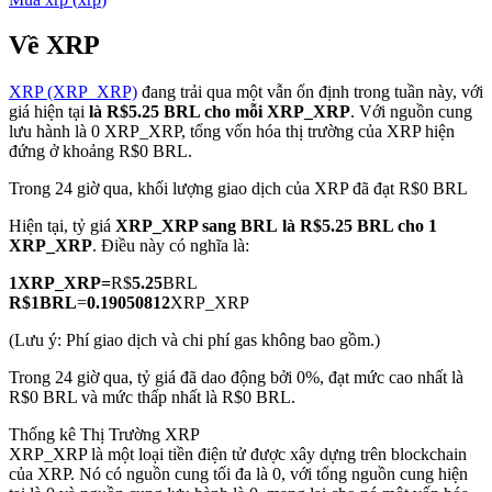
Về XRP
XRP (XRP_XRP)
đang trải qua một vẫn ổn định trong tuần này, với
COIN-M Futures
giá hiện tại
là R$5.25 BRL cho mỗi XRP_XRP
. Với nguồn cung
lưu hành là 0 XRP_XRP, tổng vốn hóa thị trường của XRP hiện
Futures sử dụng token làm tài sản thế chấp
đứng ở khoảng R$0 BRL.
Trong 24 giờ qua, khối lượng giao dịch của XRP đã đạt R$0 BRL
TradFi
Hiện tại, tỷ giá
XRP_XRP sang BRL
là R$5.25 BRL cho 1
XRP_XRP
. Điều này có nghĩa là:
Phái sinh cổ phiếu, ngoại hối, kim loại quý và hàng hóa
1
XRP_XRP
=
R$
5.25
BRL
R$
1
BRL
=
0.19050812
XRP_XRP
(Lưu ý: Phí giao dịch và chi phí gas không bao gồm.)
Trong 24 giờ qua, tỷ giá đã dao động bởi 0%, đạt mức cao nhất là
R$0 BRL và mức thấp nhất là R$0 BRL.
Thống kê Thị Trường XRP
XRP_XRP là một loại tiền điện tử được xây dựng trên blockchain
của XRP. Nó có nguồn cung tối đa là 0, với tổng nguồn cung hiện
USDC Futures vĩnh cửu