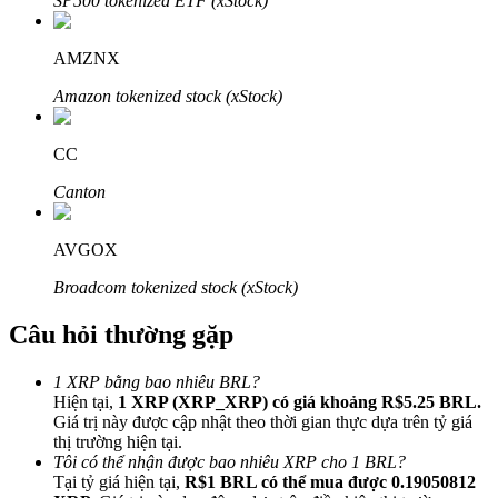
SP500 tokenized ETF (xStock)
AMZNX
Amazon tokenized stock (xStock)
Đối tác Bitrue
CC
Canton
AVGOX
Broadcom tokenized stock (xStock)
Câu hỏi thường gặp
Đối tác Bitrue
1 XRP bằng bao nhiêu BRL?
Lên đến 65% hoa hồng!
Hiện tại,
1 XRP (XRP_XRP) có giá khoảng R$5.25 BRL.
Giá trị này được cập nhật theo thời gian thực dựa trên tỷ giá
thị trường hiện tại.
Tôi có thể nhận được bao nhiêu XRP cho 1 BRL?
Tại tỷ giá hiện tại,
R$1 BRL có thể mua được 0.19050812