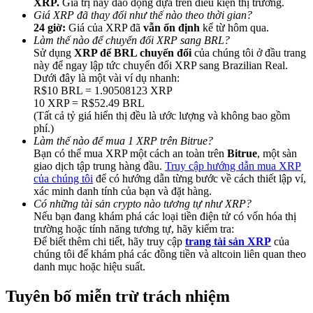
XRP.
Giá trị này dao động dựa trên điều kiện thị trường.
Giá XRP đã thay đổi như thế nào theo thời gian?
24 giờ:
Giá của XRP đã
vẫn ổn định
kể từ hôm qua.
Làm thế nào để chuyển đổi XRP sang BRL?
Sử dụng
XRP để BRL chuyển đổi
của chúng tôi ở đầu trang
này để ngay lập tức chuyển đổi XRP sang Brazilian Real.
Dưới đây là một vài ví dụ nhanh:
Giới thiệu
R$10 BRL = 1.90508123 XRP
10 XRP = R$52.49 BRL
Mời một người bạn để nhận phần thưởng tiền mặt
(Tất cả tỷ giá hiển thị đều là ước lượng và không bao gồm
Deposit CASHCAT & Win
phí.)
Làm thế nào để mua 1 XRP trên Bitrue?
Bạn có thể mua XRP một cách an toàn trên
Bitrue
, một sàn
giao dịch tập trung hàng đầu.
Truy cập hướng dẫn mua XRP
của chúng tôi
để có hướng dẫn từng bước về cách thiết lập ví,
xác minh danh tính của bạn và đặt hàng.
Có những tài sản crypto nào tương tự như XRP?
Nếu bạn đang khám phá các loại tiền điện tử có vốn hóa thị
trường hoặc tính năng tương tự, hãy kiểm tra:
Để biết thêm chi tiết, hãy truy cập
trang tài sản XRP
của
chúng tôi để khám phá các đồng tiền và altcoin liên quan theo
danh mục hoặc hiệu suất.
Tuyên bố miễn trừ trách nhiệm
Deposit CASHCAT & Win