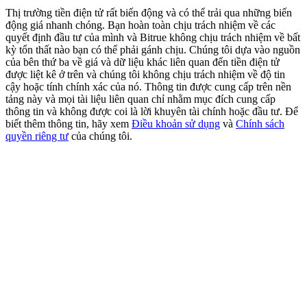
Share 500000 CASHCAT prize pool
Thị trường tiền điện tử rất biến động và có thể trải qua những biến
động giá nhanh chóng. Bạn hoàn toàn chịu trách nhiệm về các
quyết định đầu tư của mình và Bitrue không chịu trách nhiệm về bất
kỳ tổn thất nào bạn có thể phải gánh chịu. Chúng tôi dựa vào nguồn
của bên thứ ba về giá và dữ liệu khác liên quan đến tiền điện tử
Exclusive for BitMart Users
được liệt kê ở trên và chúng tôi không chịu trách nhiệm về độ tin
cậy hoặc tính chính xác của nó. Thông tin được cung cấp trên nền
Register & Trade to Win 500,000 USDT
tảng này và mọi tài liệu liên quan chỉ nhằm mục đích cung cấp
thông tin và không được coi là lời khuyên tài chính hoặc đầu tư. Để
biết thêm thông tin, hãy xem
Điều khoản sử dụng
và
Chính sách
quyền riêng tư
của chúng tôi.
Precious Metals Trading Carnival
Trade Gold & Silver · 33,333 USDT Bonus
USDT New User Exclusive 10% APR
USDT Flexible Staking | Daily Rewards