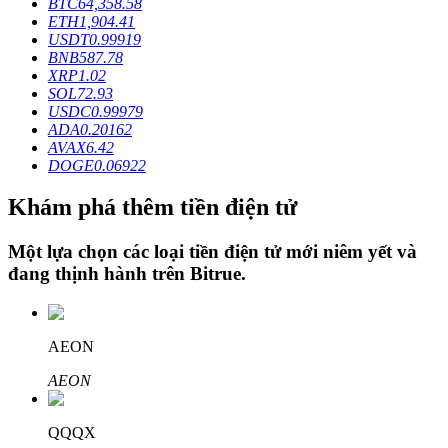
BTC
64,358.58
ETH
1,904.41
USDT
0.99919
BNB
587.78
Khóa BTR
XRP
1.02
SOL
72.93
Đầu tư độc quyền cho người nắm giữ BTR
USDC
0.99979
ADA
0.20162
AVAX
6.42
DOGE
0.06922
Khám phá thêm tiền điện tử
Một lựa chọn các loại tiền điện tử mới niêm yết và
đang thịnh hành trên
Bitrue
.
Khoản vay
Dịch vụ vay được hỗ trợ bằng tiền điện tử
AEON
AEON
QQQX