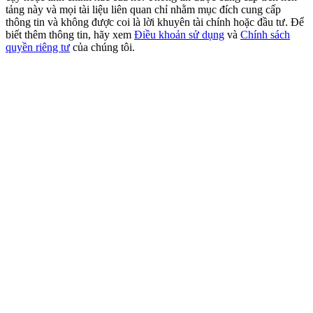
New Listing Futures Fest
tảng này và mọi tài liệu liên quan chỉ nhằm mục đích cung cấp
thông tin và không được coi là lời khuyên tài chính hoặc đầu tư. Để
Trade New Futures, Win 200,000 USDT
biết thêm thông tin, hãy xem
Điều khoản sử dụng
và
Chính sách
quyền riêng tư
của chúng tôi.
Crypto World Cup 2026: Grand Finale
77,777+3k Rewards
Thêm sự kiện
Nhận giải thưởng và phần thưởng độc quyền
Đăng nhập
Đăng ký