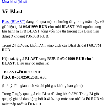
Mua
blast
(
blast
)
Về Blast
Blast (BLAST)
đang trải qua một xu hướng tăng trong tuần này, với
COIN-M Futures
giá hiện tại
là ₽0.01999 RUB cho mỗi BLAST
. Với nguồn cung
Futures sử dụng token làm tài sản thế chấp
lưu hành là 17B BLAST, tổng vốn hóa thị trường của Blast hiện
đứng ở khoảng ₽36.03B RUB.
Trong 24 giờ qua, khối lượng giao dịch của Blast đã đạt ₽68.77M
TradFi
RUB
Phái sinh cổ phiếu, ngoại hối, kim loại quý và hàng hóa
Hiện tại, tỷ giá
BLAST sang RUB
là ₽0.01999 RUB cho 1
BLAST
. Điều này có nghĩa là:
1
BLAST
=
₽
0.01999
RUB
₽
1
RUB
=
50.0250125
BLAST
(Lưu ý: Phí giao dịch và chi phí gas không bao gồm.)
Trong 7 ngày qua, giá của Blast đã tăng bởi 0.83%.
Trong 24 giờ
qua, tỷ giá đã dao động bởi 0.41%, đạt mức cao nhất là ₽0 RUB và
USDC Futures vĩnh cửu
mức thấp nhất là ₽0 RUB.