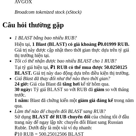
AVGOX
Broadcom tokenized stock (xStock)
Câu hỏi thường gặp
Giới thiệu
1 BLAST bằng bao nhiêu RUB?
Hiện tại,
1 Blast (BLAST) có giá khoảng ₽0.01999 RUB.
Mời một người bạn để nhận phần thưởng tiền mặt
Giá trị này được cập nhật theo thời gian thực dựa trên tỷ giá
Deposit CASHCAT & Win
thị trường hiện tại.
Tôi có thể nhận được bao nhiêu BLAST cho 1 RUB?
Tại tỷ giá hiện tại,
₽1 RUB có thể mua được 50.0250125
BLAST.
Giá trị này dao động dựa trên điều kiện thị trường.
Giá Blast đã thay đổi như thế nào theo thời gian?
24 giờ:
Giá của Blast đã
tăng hơi
kể từ hôm qua.
30 ngày:
Tỷ giá BLAST so với RUB đã
giảm
so với tháng
trước.
1 năm:
Blast đã chứng kiến một
giảm giá đáng kể
trong năm
qua.
Làm thế nào để chuyển đổi BLAST sang RUB?
Sử dụng
BLAST để RUB chuyển đổi
của chúng tôi ở đầu
trang này để ngay lập tức chuyển đổi Blast sang Russian
Ruble. Dưới đây là một vài ví dụ nhanh:
Deposit CASHCAT & Win
₽10 RUB = 500.25012506 BLAST