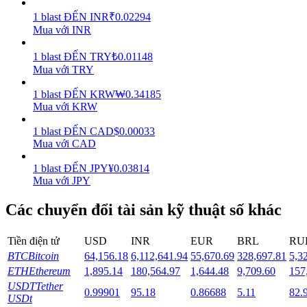
1
blast
ĐẾN
INR
₹
0.02294
Staking
Mua với INR
Lợi nhuận cao và truy cập ngay lập tức
1
blast
ĐẾN
TRY
₺
0.01148
Mua với TRY
1
blast
ĐẾN
KRW
₩
0.34185
Mua với KRW
1
blast
ĐẾN
CAD
$
0.00033
Mua với CAD
1
blast
ĐẾN
JPY
¥
0.03814
Mua với JPY
Launchpool
Các chuyển đổi tài sản kỹ thuật số khác
Đặt cọc linh hoạt để kiếm được các token phổ biến.
Tiền điện tử
USD
INR
EUR
BRL
RU
BTC
Bitcoin
64,156.18
6,112,641.94
55,670.69
328,697.81
5,3
ETH
Ethereum
1,895.14
180,564.97
1,644.48
9,709.60
157
USDT
Tether
0.99901
95.18
0.86688
5.11
82.
USDt