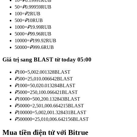
10
=
₽
0.19991
RUB
Trở thành Nhà giao dịch Sao chép
50
=
₽
0.99959
RUB
100
=
₽
2
RUB
Tận hưởng chia sẻ lợi nhuận và hoa hồng giao dịch sao chép
500
=
₽
10
RUB
1000
=
₽
19.99
RUB
5000
=
₽
99.96
RUB
10000
=
₽
199.92
RUB
50000
=
₽
999.6
RUB
Giá trị sang BLAST từ today 05:00
₽
100
=
5,002.001328
BLAST
Thông tin
₽
500
=
25,010.006642
BLAST
₽
1000
=
50,020.013284
BLAST
Phân tích dữ liệu lớn bao gồm thông tin giao dịch, v.v.
₽
5000
=
250,100.066421
BLAST
₽
10000
=
500,200.132843
BLAST
₽
50000
=
2,501,000.664215
BLAST
₽
100000
=
5,002,001.328431
BLAST
₽
500000
=
25,010,006.642156
BLAST
Mua tiền điện tử với Bitrue