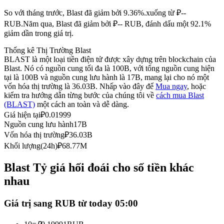
Futures sử dụng USDC làm tài sản thế chấp
So với tháng trước, Blast đã giảm bởi 9.36%.xuống từ ₽--
RUB.
Năm qua, Blast đã giảm bởi ₽-- RUB, đánh dấu một 92.1%
giảm dần trong giá trị.
Thống kê Thị Trường Blast
BLAST là một loại tiền điện tử được xây dựng trên blockchain của
Blast. Nó có nguồn cung tối đa là 100B, với tổng nguồn cung hiện
tại là 100B và nguồn cung lưu hành là 17B, mang lại cho nó một
vốn hóa thị trường là 36.03B. Nhấp vào đây để
Mua ngay
, hoặc
kiểm tra hướng dẫn từng bước của chúng tôi về
cách mua Blast
(BLAST)
một cách an toàn và dễ dàng.
Sao chép Giao dịch
Giá hiện tại
₽
0.01999
Nguồn cung lưu hành
17B
Tham gia cùng các nhà giao dịch hàng đầu
Vốn hóa thị trường
₽
36.03B
Khối lượng(24h)
₽
68.77M
Blast Tỷ giá hối đoái cho số tiền khác
nhau
Giá trị sang RUB từ today 05:00