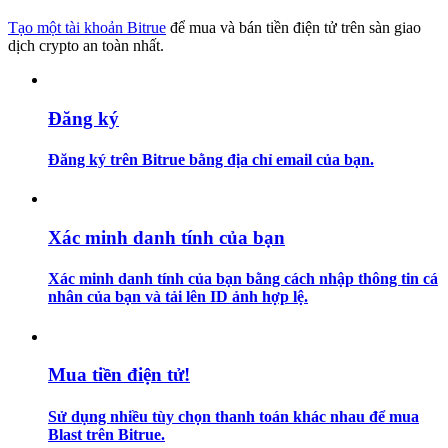
Tạo một tài khoản Bitrue
để mua và bán tiền điện tử trên sàn giao
Hướng dẫn
dịch crypto an toàn nhất.
Hướng dẫn giao dịch Spot
Đăng ký
Đăng ký trên Bitrue bằng địa chỉ email của bạn.
Xác minh danh tính của bạn
Xác minh danh tính của bạn bằng cách nhập thông tin cá
Chiến lược giao dịch
nhân của bạn và tải lên ID ảnh hợp lệ.
Học cách duy trì lợi nhuận
Mua tiền điện tử!
Sử dụng nhiều tùy chọn thanh toán khác nhau để mua
Blast trên Bitrue.