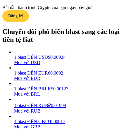
Bắt đầu hành trình Crypto của bạn ngay bây giờ!
Earn
Đăng ký
Chuyển đổi phổ biến blast sang các loại
tiền tệ fiat
1
blast
ĐẾN
USD
$
0.00024
Mua với USD
Power Piggy
1
blast
ĐẾN
EUR
€
0.0002
Mua với EUR
Làm cho tài sản của bạn tăng giá trị đều đặn
1
blast
ĐẾN
BRL
R$
0.00123
Mua với BRL
1
blast
ĐẾN
RUB
₽
0.01999
Mua với RUB
1
blast
ĐẾN
GBP
£
0.00017
Mua với GBP