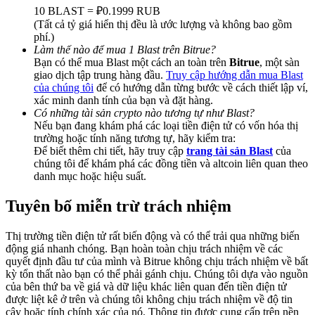
Share 500000 CASHCAT prize pool
10 BLAST = ₽0.1999 RUB
(Tất cả tỷ giá hiển thị đều là ước lượng và không bao gồm
phí.)
Làm thế nào để mua 1 Blast trên Bitrue?
Bạn có thể mua Blast một cách an toàn trên
Bitrue
, một sàn
Exclusive for BitMart Users
giao dịch tập trung hàng đầu.
Truy cập hướng dẫn mua Blast
của chúng tôi
để có hướng dẫn từng bước về cách thiết lập ví,
Register & Trade to Win 500,000 USDT
xác minh danh tính của bạn và đặt hàng.
Có những tài sản crypto nào tương tự như Blast?
Nếu bạn đang khám phá các loại tiền điện tử có vốn hóa thị
trường hoặc tính năng tương tự, hãy kiểm tra:
Precious Metals Trading Carnival
Để biết thêm chi tiết, hãy truy cập
trang tài sản Blast
của
chúng tôi để khám phá các đồng tiền và altcoin liên quan theo
Trade Gold & Silver · 33,333 USDT Bonus
danh mục hoặc hiệu suất.
Tuyên bố miễn trừ trách nhiệm
USDT New User Exclusive 10% APR
Thị trường tiền điện tử rất biến động và có thể trải qua những biến
động giá nhanh chóng. Bạn hoàn toàn chịu trách nhiệm về các
USDT Flexible Staking | Daily Rewards
quyết định đầu tư của mình và Bitrue không chịu trách nhiệm về bất
kỳ tổn thất nào bạn có thể phải gánh chịu. Chúng tôi dựa vào nguồn
của bên thứ ba về giá và dữ liệu khác liên quan đến tiền điện tử
được liệt kê ở trên và chúng tôi không chịu trách nhiệm về độ tin
cậy hoặc tính chính xác của nó. Thông tin được cung cấp trên nền