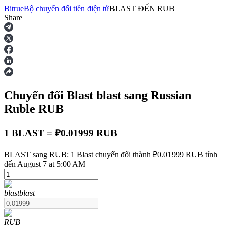
Bitrue
Bộ chuyển đổi tiền điện tử
BLAST
ĐẾN
RUB
Share
Hợp đồng tương lai
Chuyển đổi Blast
blast
sang Russian
Ruble
RUB
1 BLAST = ₽0.01999 RUB
USDT Futures
BLAST sang RUB: 1 Blast chuyển đổi thành ₽0.01999 RUB tính
đến August 7 at 5:00 AM
Futures sử dụng USDT làm tài sản thế chấp
blast
blast
RUB