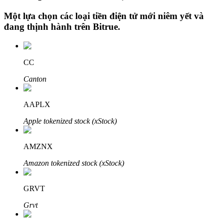
Một lựa chọn các loại tiền điện tử mới niêm yết và
đang thịnh hành trên
Bitrue
.
Đầu tư cố định và quản lý tài chính
Tận hưởng việc quản lý tài chính hiện tại và thu nhập lâu dài
CC
Canton
AAPLX
Apple tokenized stock (xStock)
AMZNX
Staking 101
Amazon tokenized stock (xStock)
Tìm hiểu về kiếm thu nhập thụ động
GRVT
Bitrue
AI
Grvt