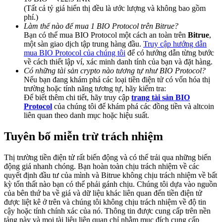
Share 500000 CASHCAT prize pool
(Tất cả tỷ giá hiển thị đều là ước lượng và không bao gồm
phí.)
Làm thế nào để mua 1 BIO Protocol trên Bitrue?
Bạn có thể mua BIO Protocol một cách an toàn trên
Bitrue
,
một sàn giao dịch tập trung hàng đầu.
Truy cập hướng dẫn
Exclusive for BitMart Users
mua BIO Protocol của chúng tôi
để có hướng dẫn từng bước
về cách thiết lập ví, xác minh danh tính của bạn và đặt hàng.
Register & Trade to Win 500,000 USDT
Có những tài sản crypto nào tương tự như BIO Protocol?
Nếu bạn đang khám phá các loại tiền điện tử có vốn hóa thị
trường hoặc tính năng tương tự, hãy kiểm tra:
Để biết thêm chi tiết, hãy truy cập
trang tài sản BIO
Precious Metals Trading Carnival
Protocol
của chúng tôi để khám phá các đồng tiền và altcoin
liên quan theo danh mục hoặc hiệu suất.
Trade Gold & Silver · 33,333 USDT Bonus
Tuyên bố miễn trừ trách nhiệm
Thị trường tiền điện tử rất biến động và có thể trải qua những biến
USDT New User Exclusive 10% APR
động giá nhanh chóng. Bạn hoàn toàn chịu trách nhiệm về các
quyết định đầu tư của mình và Bitrue không chịu trách nhiệm về bất
USDT Flexible Staking | Daily Rewards
kỳ tổn thất nào bạn có thể phải gánh chịu. Chúng tôi dựa vào nguồn
của bên thứ ba về giá và dữ liệu khác liên quan đến tiền điện tử
được liệt kê ở trên và chúng tôi không chịu trách nhiệm về độ tin
cậy hoặc tính chính xác của nó. Thông tin được cung cấp trên nền
tảng này và mọi tài liệu liên quan chỉ nhằm mục đích cung cấp