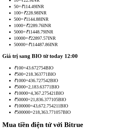
10
=
₹
22.9
INR
Trở thành Nhà giao dịch Sao chép
50
=
₹
114.49
INR
100
=
₹
228.98
INR
Tận hưởng chia sẻ lợi nhuận và hoa hồng giao dịch sao chép
500
=
₹
1144.88
INR
1000
=
₹
2289.76
INR
5000
=
₹
11448.79
INR
10000
=
₹
22897.57
INR
50000
=
₹
114487.86
INR
Giá trị sang BIO từ today 12:00
₹
100
=
43.672754
BIO
Thông tin
₹
500
=
218.363771
BIO
₹
1000
=
436.727542
BIO
Phân tích dữ liệu lớn bao gồm thông tin giao dịch, v.v.
₹
5000
=
2,183.63771
BIO
₹
10000
=
4,367.275421
BIO
₹
50000
=
21,836.377105
BIO
₹
100000
=
43,672.754211
BIO
₹
500000
=
218,363.771057
BIO
Mua tiền điện tử với Bitrue