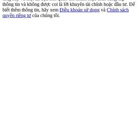
New Listing Futures Fest
thông tin và không được coi là lời khuyên tài chính hoặc đầu tư. Để
biết thêm thông tin, hãy xem
Điều khoản sử dụng
và
Chính sách
Trade New Futures, Win 200,000 USDT
quyền riêng tư
của chúng tôi.
Crypto World Cup 2026: Grand Finale
77,777+3k Rewards
Thêm sự kiện
Nhận giải thưởng và phần thưởng độc quyền
Đăng nhập
Đăng ký