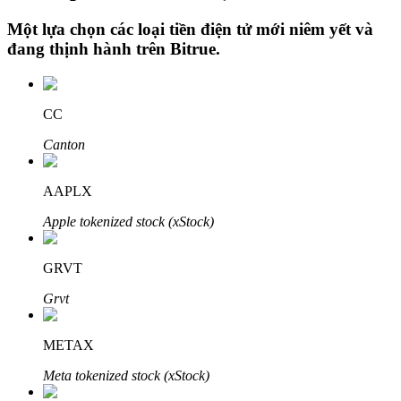
Một lựa chọn các loại tiền điện tử mới niêm yết và
đang thịnh hành trên
Bitrue
.
Đầu tư cố định và quản lý tài chính
Tận hưởng việc quản lý tài chính hiện tại và thu nhập lâu dài
CC
Canton
AAPLX
Apple tokenized stock (xStock)
GRVT
Staking 101
Grvt
Tìm hiểu về kiếm thu nhập thụ động
METAX
Bitrue
AI
Meta tokenized stock (xStock)