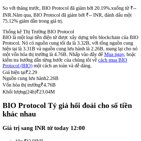
Futures sử dụng USDC làm tài sản thế chấp
So với tháng trước, BIO Protocol đã giảm bởi 20.19%.xuống từ ₹--
INR.
Năm qua, BIO Protocol đã giảm bởi ₹-- INR, đánh dấu một
75.12% giảm dần trong giá trị.
Thống kê Thị Trường BIO Protocol
BIO là một loại tiền điện tử được xây dựng trên blockchain của BIO
Protocol. Nó có nguồn cung tối đa là 3.32B, với tổng nguồn cung
hiện tại là 3.31B và nguồn cung lưu hành là 2.26B, mang lại cho nó
một vốn hóa thị trường là 4.76B. Nhấp vào đây để
Mua ngay
, hoặc
kiểm tra hướng dẫn từng bước của chúng tôi về
cách mua BIO
Protocol (BIO)
một cách an toàn và dễ dàng.
Sao chép Giao dịch
Giá hiện tại
₹
2.29
Nguồn cung lưu hành
2.26B
Tham gia cùng các nhà giao dịch hàng đầu
Vốn hóa thị trường
₹
4.76B
Khối lượng(24h)
₹
23.04M
BIO Protocol Tỷ giá hối đoái cho số tiền
khác nhau
Giá trị sang INR từ today 12:00