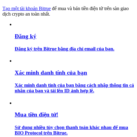
Tạo một tài khoản Bitrue
để mua và bán tiền điện tử trên sàn giao
Hướng dẫn
dịch crypto an toàn nhất.
Hướng dẫn giao dịch Spot
Đăng ký
Đăng ký trên Bitrue bằng địa chỉ email của bạn.
Xác minh danh tính của bạn
Xác minh danh tính của bạn bằng cách nhập thông tin cá
Chiến lược giao dịch
nhân của bạn và tải lên ID ảnh hợp lệ.
Học cách duy trì lợi nhuận
Mua tiền điện tử!
Sử dụng nhiều tùy chọn thanh toán khác nhau để mua
BIO Protocol trên Bitrue.