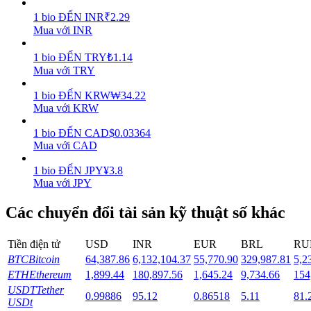
1
bio
ĐẾN
INR
₹
2.29
Staking
Mua với INR
Lợi nhuận cao và truy cập ngay lập tức
1
bio
ĐẾN
TRY
₺
1.14
Mua với TRY
1
bio
ĐẾN
KRW
₩
34.22
Mua với KRW
1
bio
ĐẾN
CAD
$
0.03364
Mua với CAD
1
bio
ĐẾN
JPY
¥
3.8
Mua với JPY
Launchpool
Các chuyển đổi tài sản kỹ thuật số khác
Đặt cọc linh hoạt để kiếm được các token phổ biến.
Tiền điện tử
USD
INR
EUR
BRL
RU
BTC
Bitcoin
64,387.86
6,132,104.37
55,770.90
329,987.81
5,2
ETH
Ethereum
1,899.44
180,897.56
1,645.24
9,734.66
154
USDT
Tether
0.99886
95.12
0.86518
5.11
81.
USDt