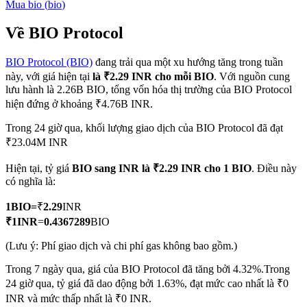
Mua
bio
(
bio
)
Về BIO Protocol
BIO Protocol (BIO)
đang trải qua một xu hướng tăng trong tuần
COIN-M Futures
này, với giá hiện tại
là ₹2.29 INR cho mỗi BIO
. Với nguồn cung
Futures sử dụng token làm tài sản thế chấp
lưu hành là 2.26B BIO, tổng vốn hóa thị trường của BIO Protocol
hiện đứng ở khoảng ₹4.76B INR.
Trong 24 giờ qua, khối lượng giao dịch của BIO Protocol đã đạt
TradFi
₹23.04M INR
Phái sinh cổ phiếu, ngoại hối, kim loại quý và hàng hóa
Hiện tại, tỷ giá
BIO sang INR
là ₹2.29 INR cho 1 BIO
. Điều này
có nghĩa là:
1
BIO
=
₹
2.29
INR
₹
1
INR
=
0.4367289
BIO
(Lưu ý: Phí giao dịch và chi phí gas không bao gồm.)
Trong 7 ngày qua, giá của BIO Protocol đã tăng bởi 4.32%.
Trong
24 giờ qua, tỷ giá đã dao động bởi 1.63%, đạt mức cao nhất là ₹0
USDC Futures vĩnh cửu
INR và mức thấp nhất là ₹0 INR.