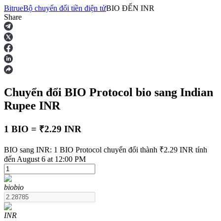
Bitrue
Bộ chuyển đổi tiền điện tử
BIO
ĐẾN
INR
Share
Hợp đồng tương lai
Chuyển đổi BIO Protocol
bio
sang Indian
Rupee
INR
1 BIO = ₹2.29 INR
USDT Futures
BIO sang INR: 1 BIO Protocol chuyển đổi thành ₹2.29 INR tính
đến August 6 at 12:00 PM
Futures sử dụng USDT làm tài sản thế chấp
bio
bio
INR