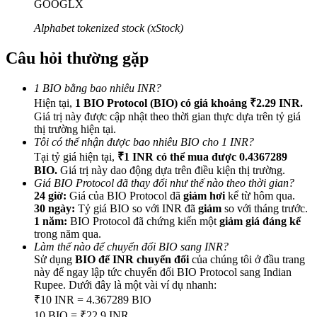
GOOGLX
Alphabet tokenized stock (xStock)
Câu hỏi thường gặp
Giới thiệu
1 BIO bằng bao nhiêu INR?
Hiện tại,
1 BIO Protocol (BIO) có giá khoảng ₹2.29 INR.
Mời một người bạn để nhận phần thưởng tiền mặt
Giá trị này được cập nhật theo thời gian thực dựa trên tỷ giá
Deposit CASHCAT & Win
thị trường hiện tại.
Tôi có thể nhận được bao nhiêu BIO cho 1 INR?
Tại tỷ giá hiện tại,
₹1 INR có thể mua được 0.4367289
BIO.
Giá trị này dao động dựa trên điều kiện thị trường.
Giá BIO Protocol đã thay đổi như thế nào theo thời gian?
24 giờ:
Giá của BIO Protocol đã
giảm hơi
kể từ hôm qua.
30 ngày:
Tỷ giá BIO so với INR đã
giảm
so với tháng trước.
1 năm:
BIO Protocol đã chứng kiến một
giảm giá đáng kể
trong năm qua.
Làm thế nào để chuyển đổi BIO sang INR?
Sử dụng
BIO để INR chuyển đổi
của chúng tôi ở đầu trang
này để ngay lập tức chuyển đổi BIO Protocol sang Indian
Rupee. Dưới đây là một vài ví dụ nhanh:
Deposit CASHCAT & Win
₹10 INR = 4.367289 BIO
10 BIO = ₹22.9 INR