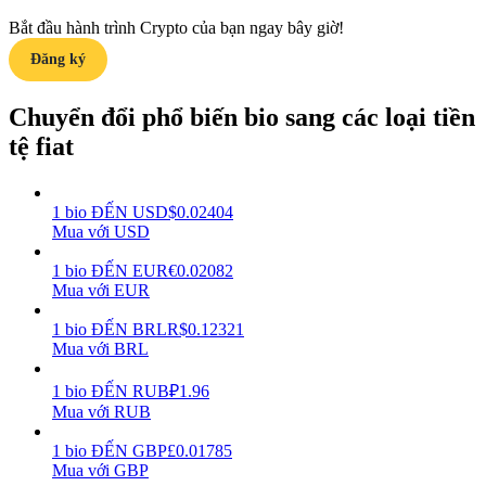
Bắt đầu hành trình Crypto của bạn ngay bây giờ!
Earn
Đăng ký
Chuyển đổi phổ biến bio sang các loại tiền
tệ fiat
1
bio
ĐẾN
USD
$
0.02404
Mua với USD
Power Piggy
1
bio
ĐẾN
EUR
€
0.02082
Mua với EUR
Làm cho tài sản của bạn tăng giá trị đều đặn
1
bio
ĐẾN
BRL
R$
0.12321
Mua với BRL
1
bio
ĐẾN
RUB
₽
1.96
Mua với RUB
1
bio
ĐẾN
GBP
£
0.01785
Mua với GBP