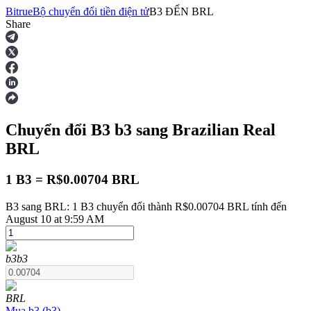
Bitrue
Bộ chuyển đổi tiền điện tử
B3
ĐẾN
BRL
Share
Hợp đồng tương lai
Chuyển đổi B3
b3
sang Brazilian Real
BRL
1 B3 = R$0.00704 BRL
B3 sang BRL: 1 B3 chuyển đổi thành R$0.00704 BRL tính đến
USDT Futures
August 10 at 9:59 AM
Futures sử dụng USDT làm tài sản thế chấp
b3
b3
BRL
Mua
b3
(
b3
)