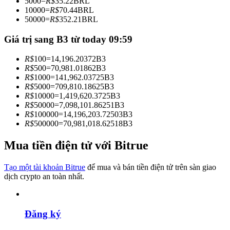
5000
=
R$
35.22
BRL
Trở thành Nhà giao dịch Sao chép
10000
=
R$
70.44
BRL
50000
=
R$
352.21
BRL
Tận hưởng chia sẻ lợi nhuận và hoa hồng giao dịch sao chép
Giá trị sang B3 từ today 09:59
R$
100
=
14,196.20372
B3
R$
500
=
70,981.01862
B3
R$
1000
=
141,962.03725
B3
R$
5000
=
709,810.18625
B3
R$
10000
=
1,419,620.3725
B3
R$
50000
=
7,098,101.86251
B3
R$
100000
=
14,196,203.72503
B3
R$
500000
=
70,981,018.62518
B3
Thông tin
Mua tiền điện tử với Bitrue
Phân tích dữ liệu lớn bao gồm thông tin giao dịch, v.v.
Tạo một tài khoản Bitrue
để mua và bán tiền điện tử trên sàn giao
dịch crypto an toàn nhất.
Đăng ký