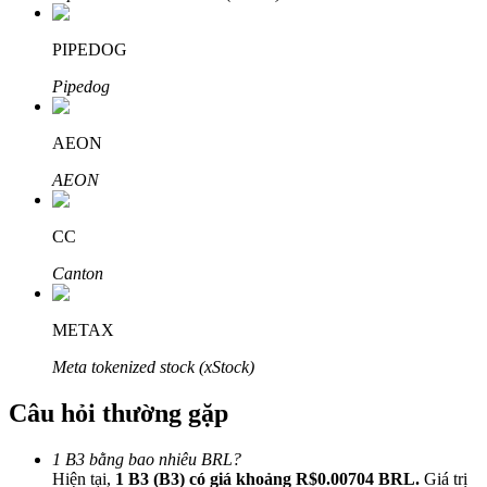
PIPEDOG
Pipedog
Đối tác Bitrue
AEON
AEON
CC
Canton
METAX
Đối tác Bitrue
Meta tokenized stock (xStock)
Lên đến 65% hoa hồng!
Câu hỏi thường gặp
1 B3 bằng bao nhiêu BRL?
Hiện tại,
1 B3 (B3) có giá khoảng R$0.00704 BRL.
Giá trị