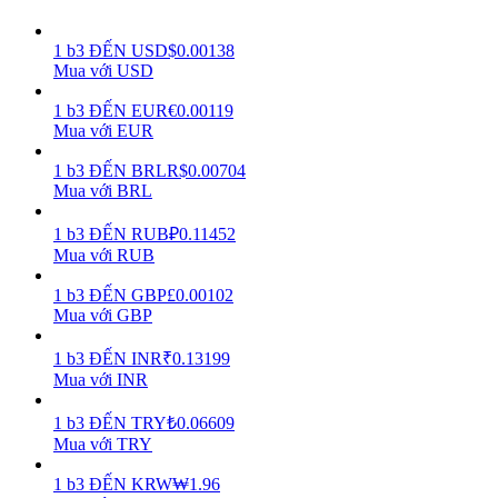
Earn
1
b3
ĐẾN
USD
$
0.00138
Mua với USD
1
b3
ĐẾN
EUR
€
0.00119
Mua với EUR
1
b3
ĐẾN
BRL
R$
0.00704
Mua với BRL
1
b3
ĐẾN
RUB
₽
0.11452
Mua với RUB
Power Piggy
1
b3
ĐẾN
GBP
£
0.00102
Làm cho tài sản của bạn tăng giá trị đều đặn
Mua với GBP
1
b3
ĐẾN
INR
₹
0.13199
Mua với INR
1
b3
ĐẾN
TRY
₺
0.06609
Mua với TRY
1
b3
ĐẾN
KRW
₩
1.96