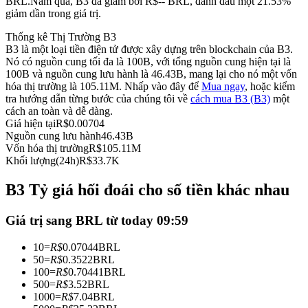
BRL.
Năm qua, B3 đã giảm bởi R$-- BRL, đánh dấu một 21.53%
giảm dần trong giá trị.
Futures sử dụng USDC làm tài sản thế chấp
Thống kê Thị Trường B3
B3 là một loại tiền điện tử được xây dựng trên blockchain của B3.
Nó có nguồn cung tối đa là 100B, với tổng nguồn cung hiện tại là
100B và nguồn cung lưu hành là 46.43B, mang lại cho nó một vốn
hóa thị trường là 105.11M. Nhấp vào đây để
Mua ngay
, hoặc kiểm
tra hướng dẫn từng bước của chúng tôi về
cách mua B3 (B3)
một
cách an toàn và dễ dàng.
Giá hiện tại
R$
0.00704
Nguồn cung lưu hành
46.43B
Vốn hóa thị trường
R$
105.11M
Sao chép Giao dịch
Khối lượng(24h)
R$
33.7K
Tham gia cùng các nhà giao dịch hàng đầu
B3 Tỷ giá hối đoái cho số tiền khác nhau
Giá trị sang BRL từ today 09:59
10
=
R$
0.07044
BRL
50
=
R$
0.3522
BRL
100
=
R$
0.70441
BRL
500
=
R$
3.52
BRL
1000
=
R$
7.04
BRL