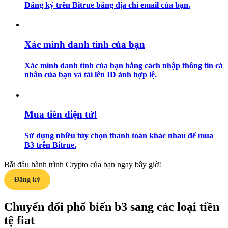
Đăng ký trên Bitrue bằng địa chỉ email của bạn.
Hướng dẫn
Hướng dẫn giao dịch Spot
Xác minh danh tính của bạn
Xác minh danh tính của bạn bằng cách nhập thông tin cá
nhân của bạn và tải lên ID ảnh hợp lệ.
Mua tiền điện tử!
Sử dụng nhiều tùy chọn thanh toán khác nhau để mua
Chiến lược giao dịch
B3 trên Bitrue.
Học cách duy trì lợi nhuận
Bắt đầu hành trình Crypto của bạn ngay bây giờ!
Đăng ký
Chuyển đổi phổ biến b3 sang các loại tiền
tệ fiat