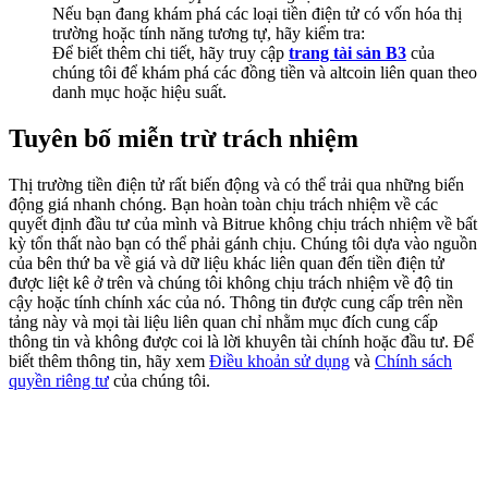
Deposit & Trade BTC to Share 25000 USDT prize pool!
Nếu bạn đang khám phá các loại tiền điện tử có vốn hóa thị
trường hoặc tính năng tương tự, hãy kiểm tra:
Để biết thêm chi tiết, hãy truy cập
trang tài sản B3
của
chúng tôi để khám phá các đồng tiền và altcoin liên quan theo
danh mục hoặc hiệu suất.
Deposit CASHCAT & Win
Tuyên bố miễn trừ trách nhiệm
Share 500000 CASHCAT prize pool
Thị trường tiền điện tử rất biến động và có thể trải qua những biến
động giá nhanh chóng. Bạn hoàn toàn chịu trách nhiệm về các
quyết định đầu tư của mình và Bitrue không chịu trách nhiệm về bất
Exclusive for BitMart Users
kỳ tổn thất nào bạn có thể phải gánh chịu. Chúng tôi dựa vào nguồn
của bên thứ ba về giá và dữ liệu khác liên quan đến tiền điện tử
Register & Trade to Win 500,000 USDT
được liệt kê ở trên và chúng tôi không chịu trách nhiệm về độ tin
cậy hoặc tính chính xác của nó. Thông tin được cung cấp trên nền
tảng này và mọi tài liệu liên quan chỉ nhằm mục đích cung cấp
thông tin và không được coi là lời khuyên tài chính hoặc đầu tư. Để
biết thêm thông tin, hãy xem
Điều khoản sử dụng
và
Chính sách
Precious Metals Trading Carnival
quyền riêng tư
của chúng tôi.
Trade Gold & Silver · 33,333 USDT Bonus