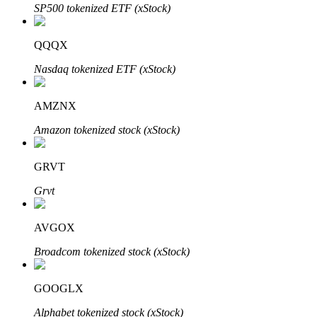
SP500 tokenized ETF (xStock)
QQQX
Đầu tư cố định và quản lý tài chính
Nasdaq tokenized ETF (xStock)
Tận hưởng việc quản lý tài chính hiện tại và thu nhập lâu dài
AMZNX
Amazon tokenized stock (xStock)
GRVT
Grvt
AVGOX
Staking 101
Broadcom tokenized stock (xStock)
Tìm hiểu về kiếm thu nhập thụ động
Bitrue
AI
GOOGLX
Alphabet tokenized stock (xStock)