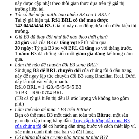
này được cập nhật theo thời gian thực dựa trên tỷ giá thị
trường hiện tại.
Tôi có thể nhận được bao nhiêu B3 cho 1 BRL?
Tại tỷ giá hiện tại,
R$1 BRL có thể mua được
142.04545454 B3.
Giá trị này dao động dựa trên điều kiện thị
trường.
Giới thiệu
Giá B3 đã thay đổi như thế nào theo thời gian?
24 giờ:
Giá của B3 đã
tăng vọt
kể từ hôm qua.
Mời một người bạn để nhận phần thưởng tiền mặt
30 ngày:
Tỷ giá B3 so với BRL đã
tăng
so với tháng trước.
1 năm:
B3 đã chứng kiến một
giảm giá đáng kể
trong năm
BTC Welcome Rewards
qua.
Làm thế nào để chuyển đổi B3 sang BRL?
Sử dụng
B3 để BRL chuyển đổi
của chúng tôi ở đầu trang
này để ngay lập tức chuyển đổi B3 sang Brazilian Real. Dưới
đây là một vài ví dụ nhanh:
R$10 BRL = 1,420.45454545 B3
10 B3 = R$0.0704 BRL
(Tất cả tỷ giá hiển thị đều là ước lượng và không bao gồm
phí.)
Làm thế nào để mua 1 B3 trên Bitrue?
Bạn có thể mua B3 một cách an toàn trên
Bitrue
, một sàn
giao dịch tập trung hàng đầu.
Truy cập hướng dẫn mua B3
của chúng tôi
để có hướng dẫn từng bước về cách thiết lập ví,
BTC Welcome Rewards
xác minh danh tính của bạn và đặt hàng.
Có những tài sản crypto nào tương tự như B3?