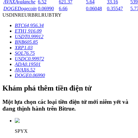
AVAX
Avalanche
6.52
621.37
5.64
33.16
539
DOGE
Dogecoin
0.06990
6.66
0.06048
0.35547
5.7
USD
INR
EUR
BRL
RUB
TRY
Khóa BTR
BTC
64,956.34
Đầu tư độc quyền cho người nắm giữ BTR
ETH
1,916.09
USDT
0.99912
BNB
605.85
XRP
1.03
SOL
76.75
USDC
0.99972
ADA
0.19501
AVAX
6.52
DOGE
0.06990
Khám phá thêm tiền điện tử
Khoản vay
Một lựa chọn các loại tiền điện tử mới niêm yết và
Dịch vụ vay được hỗ trợ bằng tiền điện tử
đang thịnh hành trên
Bitrue
.
SPYX