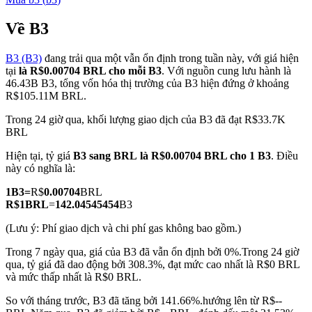
Về B3
B3 (B3)
đang trải qua một vẫn ổn định trong tuần này, với giá hiện
COIN-M Futures
tại
là R$0.00704 BRL cho mỗi B3
. Với nguồn cung lưu hành là
46.43B B3, tổng vốn hóa thị trường của B3 hiện đứng ở khoảng
Futures sử dụng token làm tài sản thế chấp
R$105.11M BRL.
Trong 24 giờ qua, khối lượng giao dịch của B3 đã đạt R$33.7K
BRL
TradFi
Hiện tại, tỷ giá
B3 sang BRL
là R$0.00704 BRL cho 1 B3
. Điều
Phái sinh cổ phiếu, ngoại hối, kim loại quý và hàng hóa
này có nghĩa là:
1
B3
=
R$
0.00704
BRL
R$
1
BRL
=
142.04545454
B3
(Lưu ý: Phí giao dịch và chi phí gas không bao gồm.)
Trong 7 ngày qua, giá của B3 đã vẫn ổn định bởi 0%.
Trong 24 giờ
qua, tỷ giá đã dao động bởi 308.3%, đạt mức cao nhất là R$0 BRL
và mức thấp nhất là R$0 BRL.
So với tháng trước, B3 đã tăng bởi 141.66%.hướng lên từ R$--
USDC Futures vĩnh cửu