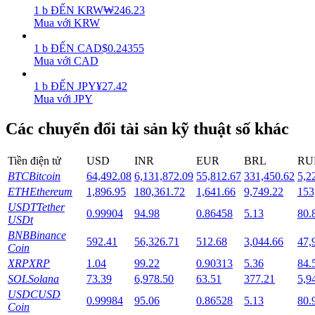
1
b
ĐẾN
KRW
₩
246.23
Mua với KRW
Staking
1
b
ĐẾN
CAD
$
0.24355
Lợi nhuận cao và truy cập ngay lập tức
Mua với CAD
1
b
ĐẾN
JPY
¥
27.42
Mua với JPY
Các chuyển đổi tài sản kỹ thuật số khác
Tiền điện tử
USD
INR
EUR
BRL
RU
BTC
Bitcoin
64,492.08
6,131,872.09
55,812.67
331,450.62
5,2
ETH
Ethereum
1,896.95
180,361.72
1,641.66
9,749.22
153
Launchpool
USDT
Tether
0.99904
94.98
0.86458
5.13
80.
Đặt cọc linh hoạt để kiếm được các token phổ biến.
USDt
BNB
Binance
592.41
56,326.71
512.68
3,044.66
47,
Coin
XRP
XRP
1.04
99.22
0.90313
5.36
84.
SOL
Solana
73.39
6,978.50
63.51
377.21
5,9
USDC
USD
0.99984
95.06
0.86528
5.13
80.
Coin