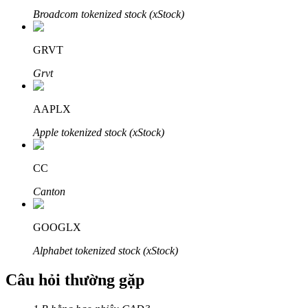
Broadcom tokenized stock (xStock)
GRVT
Grvt
Đối tác Bitrue
AAPLX
Apple tokenized stock (xStock)
CC
Canton
Đối tác Bitrue
GOOGLX
Lên đến 65% hoa hồng!
Alphabet tokenized stock (xStock)
Câu hỏi thường gặp