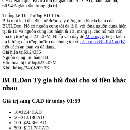
CAD.
Năm qua, BUILDon đã giảm bởi $-- CAD, đánh dấu một
66.94% giảm dần trong giá trị.
Futures sử dụng USDC làm tài sản thế chấp
Thống kê Thị Trường BUILDon
B là một loại tiền điện tử được xây dựng trên blockchain của
BUILDon. Nó có nguồn cung tối đa là 0, với tổng nguồn cung hiện
tại là 1B và nguồn cung lưu hành là 1B, mang lại cho nó một vốn
hóa thị trường là 235.07M. Nhấp vào đây để
Mua ngay
, hoặc kiểm
tra hướng dẫn từng bước của chúng tôi về
cách mua BUILDon (B)
một cách an toàn và dễ dàng.
Giá hiện tại
$
0.24355
Nguồn cung lưu hành
1B
Vốn hóa thị trường
$
235.07M
Sao chép Giao dịch
Khối lượng(24h)
$
209.9K
Tham gia cùng các nhà giao dịch hàng đầu
BUILDon Tỷ giá hối đoái cho số tiền khác
nhau
Giá trị sang CAD từ today 01:59
10
=
$
2.44
CAD
50
=
$
12.18
CAD
100
=
$
24.36
CAD
500
=
$
121.78
CAD