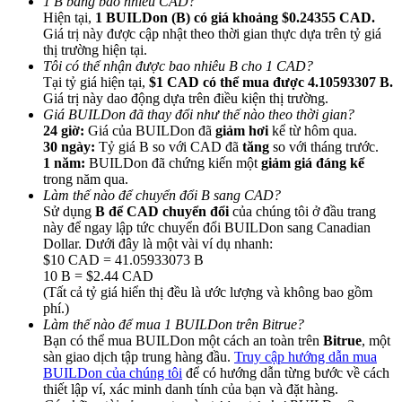
1 B bằng bao nhiêu CAD?
Hiện tại,
1 BUILDon (B) có giá khoảng $0.24355 CAD.
Giá trị này được cập nhật theo thời gian thực dựa trên tỷ giá
thị trường hiện tại.
Tôi có thể nhận được bao nhiêu B cho 1 CAD?
Tại tỷ giá hiện tại,
$1 CAD có thể mua được 4.10593307 B.
Giá trị này dao động dựa trên điều kiện thị trường.
Giới thiệu
Giá BUILDon đã thay đổi như thế nào theo thời gian?
24 giờ:
Giá của BUILDon đã
giảm hơi
kể từ hôm qua.
Mời một người bạn để nhận phần thưởng tiền mặt
30 ngày:
Tỷ giá B so với CAD đã
tăng
so với tháng trước.
1 năm:
BUILDon đã chứng kiến một
giảm giá đáng kể
Deposit CASHCAT & Win
trong năm qua.
Làm thế nào để chuyển đổi B sang CAD?
Sử dụng
B để CAD chuyển đổi
của chúng tôi ở đầu trang
này để ngay lập tức chuyển đổi BUILDon sang Canadian
Dollar. Dưới đây là một vài ví dụ nhanh:
$10 CAD = 41.05933073 B
10 B = $2.44 CAD
(Tất cả tỷ giá hiển thị đều là ước lượng và không bao gồm
phí.)
Làm thế nào để mua 1 BUILDon trên Bitrue?
Bạn có thể mua BUILDon một cách an toàn trên
Bitrue
, một
sàn giao dịch tập trung hàng đầu.
Truy cập hướng dẫn mua
BUILDon của chúng tôi
để có hướng dẫn từng bước về cách
Deposit CASHCAT & Win
thiết lập ví, xác minh danh tính của bạn và đặt hàng.