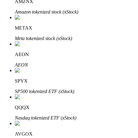
AMZNX
Amazon tokenized stock (xStock)
METAX
Đầu tư cố định và quản lý tài chính
Meta tokenized stock (xStock)
Tận hưởng việc quản lý tài chính hiện tại và thu nhập lâu dài
AEON
AEON
SPYX
SP500 tokenized ETF (xStock)
Staking 101
QQQX
Tìm hiểu về kiếm thu nhập thụ động
Nasdaq tokenized ETF (xStock)
Bitrue
AI
AVGOX