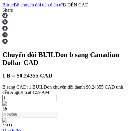
Bitrue
Bộ chuyển đổi tiền điện tử
B
ĐẾN
CAD
Share
Hợp đồng tương lai
Chuyển đổi BUILDon
b
sang Canadian
Dollar
CAD
1 B = $0.24355 CAD
B sang CAD: 1 BUILDon chuyển đổi thành $0.24355 CAD tính
USDT Futures
đến August 6 at 1:59 AM
Futures sử dụng USDT làm tài sản thế chấp
b
b
CAD
Mua
b
(
b
)