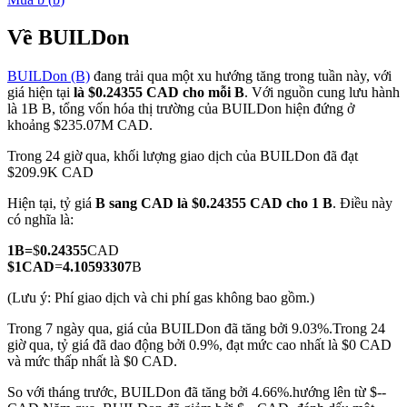
Về BUILDon
BUILDon (B)
đang trải qua một xu hướng tăng trong tuần này, với
COIN-M Futures
giá hiện tại
là $0.24355 CAD cho mỗi B
. Với nguồn cung lưu hành
là 1B B, tổng vốn hóa thị trường của BUILDon hiện đứng ở
Futures sử dụng token làm tài sản thế chấp
khoảng $235.07M CAD.
Trong 24 giờ qua, khối lượng giao dịch của BUILDon đã đạt
$209.9K CAD
TradFi
Hiện tại, tỷ giá
B sang CAD
là $0.24355 CAD cho 1 B
. Điều này
Phái sinh cổ phiếu, ngoại hối, kim loại quý và hàng hóa
có nghĩa là:
1
B
=
$
0.24355
CAD
$
1
CAD
=
4.10593307
B
(Lưu ý: Phí giao dịch và chi phí gas không bao gồm.)
Trong 7 ngày qua, giá của BUILDon đã tăng bởi 9.03%.
Trong 24
giờ qua, tỷ giá đã dao động bởi 0.9%, đạt mức cao nhất là $0 CAD
và mức thấp nhất là $0 CAD.
So với tháng trước, BUILDon đã tăng bởi 4.66%.hướng lên từ $--
USDC Futures vĩnh cửu