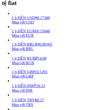
tệ fiat
Earn
1
b
ĐẾN
USD
$
0.17388
Mua với USD
1
b
ĐẾN
EUR
€
0.15048
Mua với EUR
1
b
ĐẾN
BRL
R$
0.89365
Mua với BRL
1
b
ĐẾN
RUB
₽
14.08
Power Piggy
Mua với RUB
Làm cho tài sản của bạn tăng giá trị đều đặn
1
b
ĐẾN
GBP
£
0.1291
Mua với GBP
1
b
ĐẾN
INR
₹
16.53
Mua với INR
1
b
ĐẾN
TRY
₺
8.27
Mua với TRY