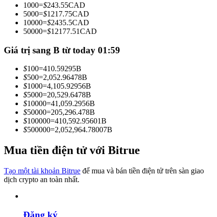
1000
=
$
243.55
CAD
Trở thành Nhà giao dịch Sao chép
5000
=
$
1217.75
CAD
10000
=
$
2435.5
CAD
Tận hưởng chia sẻ lợi nhuận và hoa hồng giao dịch sao chép
50000
=
$
12177.51
CAD
Giá trị sang B từ today 01:59
$
100
=
410.59295
B
$
500
=
2,052.96478
B
$
1000
=
4,105.92956
B
$
5000
=
20,529.6478
B
$
10000
=
41,059.2956
B
$
50000
=
205,296.478
B
$
100000
=
410,592.95601
B
Thông tin
$
500000
=
2,052,964.78007
B
Phân tích dữ liệu lớn bao gồm thông tin giao dịch, v.v.
Mua tiền điện tử với Bitrue
Tạo một tài khoản Bitrue
để mua và bán tiền điện tử trên sàn giao
dịch crypto an toàn nhất.
Đăng ký