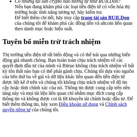
Có những tài sản crypto nào tương tự như BUILDon?
Share 500000 CASHCAT prize pool
Nếu bạn đang khám phá các loại tiền điện tử có vốn hóa thị
trường hoặc tính năng tương tự, hãy kiểm tra:
Để biết thêm chi tiết, hãy truy cập
trang tài sản BUILDon
của chúng tôi để khám phá các đồng tiền và altcoin liên quan
theo danh mục hoặc hiệu suất.
Exclusive for BitMart Users
Register & Trade to Win 500,000 USDT
Tuyên bố miễn trừ trách nhiệm
Thị trường tiền điện tử rất biến động và có thể trải qua những biến
động giá nhanh chóng. Bạn hoàn toàn chịu trách nhiệm về các
Precious Metals Trading Carnival
quyết định đầu tư của mình và Bitrue không chịu trách nhiệm về bất
kỳ tổn thất nào bạn có thể phải gánh chịu. Chúng tôi dựa vào nguồn
Trade Gold & Silver · 33,333 USDT Bonus
của bên thứ ba về giá và dữ liệu khác liên quan đến tiền điện tử
được liệt kê ở trên và chúng tôi không chịu trách nhiệm về độ tin
cậy hoặc tính chính xác của nó. Thông tin được cung cấp trên nền
tảng này và mọi tài liệu liên quan chỉ nhằm mục đích cung cấp
thông tin và không được coi là lời khuyên tài chính hoặc đầu tư. Để
USDT New User Exclusive 10% APR
biết thêm thông tin, hãy xem
Điều khoản sử dụng
và
Chính sách
quyền riêng tư
của chúng tôi.
USDT Flexible Staking | Daily Rewards