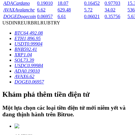
ADA
Cardano
0.19010
18.07
0.16452
0.97703
15.
AVAX
Avalanche
6.62
629.48
5.72
34.02
536
DOGE
Dogecoin
0.06957
6.61
0.06021
0.35756
5.6
Khóa BTR
USD
INR
EUR
BRL
RUB
TRY
Đầu tư độc quyền cho người nắm giữ BTR
BTC
64,492.08
ETH
1,896.95
USDT
0.99904
BNB
592.41
XRP
1.04
SOL
73.39
USDC
0.99984
ADA
0.19010
AVAX
6.62
DOGE
0.06957
Khoản vay
Khám phá thêm tiền điện tử
Dịch vụ vay được hỗ trợ bằng tiền điện tử
Một lựa chọn các loại tiền điện tử mới niêm yết và
đang thịnh hành trên
Bitrue
.