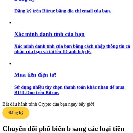
Đăng ký trên Bitrue bằng địa chỉ email của bạn.
Hướng dẫn
Hướng dẫn giao dịch Spot
Xác minh danh tính của bạn
Xác minh danh tính của bạn bằng cách nhập thông tin cá
nhân của bạn và tải lên ID ảnh hợp lệ.
Mua tiền điện tử!
Chiến lược giao dịch
Sử dụng nhiều tùy chọn thanh toán khác nhau để mua
BUILDon trên Bitrue.
Học cách duy trì lợi nhuận
Bắt đầu hành trình Crypto của bạn ngay bây giờ!
Đăng ký
Chuyển đổi phổ biến b sang các loại tiền