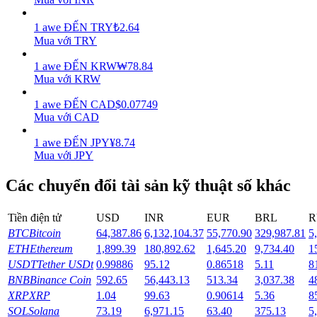
Earn
1
awe
ĐẾN
TRY
₺
2.64
Mua với TRY
1
awe
ĐẾN
KRW
₩
78.84
Mua với KRW
1
awe
ĐẾN
CAD
$
0.07749
Mua với CAD
1
awe
ĐẾN
JPY
¥
8.74
Mua với JPY
Power Piggy
Các chuyển đổi tài sản kỹ thuật số khác
Làm cho tài sản của bạn tăng giá trị đều đặn
Tiền điện tử
USD
INR
EUR
BRL
R
BTC
Bitcoin
64,387.86
6,132,104.37
55,770.90
329,987.81
5
ETH
Ethereum
1,899.39
180,892.62
1,645.20
9,734.40
1
USDT
Tether USDt
0.99886
95.12
0.86518
5.11
8
BNB
Binance Coin
592.65
56,443.13
513.34
3,037.38
4
XRP
XRP
1.04
99.63
0.90614
5.36
8
SOL
Solana
73.19
6,971.15
63.40
375.13
5