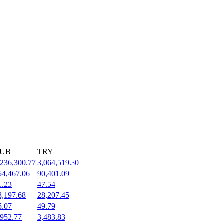
UB
TRY
,236,300.77
3,064,519.30
54,467.06
90,401.09
1.23
47.54
8,197.68
28,207.45
5.07
49.79
,952.77
3,483.83