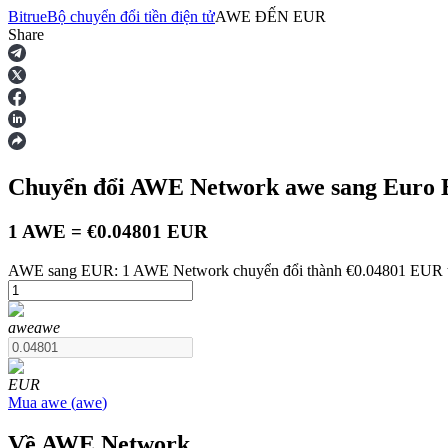
Bitrue
Bộ chuyển đổi tiền điện tử
AWE
ĐẾN
EUR
Share
Hợp đồng tương lai
Chuyển đổi AWE Network
awe
sang Euro
1 AWE = €0.04801 EUR
AWE sang EUR: 1 AWE Network chuyển đổi thành €0.04801 EUR tí
USDT Futures
awe
awe
Futures sử dụng USDT làm tài sản thế chấp
EUR
Mua
awe
(
awe
)
Về AWE Network