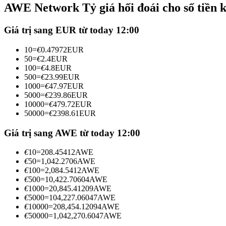
AWE Network Tỷ giá hối đoái cho số tiền 
Futures sử dụng USDC làm tài sản thế chấp
Giá trị sang EUR từ today 12:00
10
=
€
0.47972
EUR
50
=
€
2.4
EUR
100
=
€
4.8
EUR
500
=
€
23.99
EUR
1000
=
€
47.97
EUR
5000
=
€
239.86
EUR
10000
=
€
479.72
EUR
50000
=
€
2398.61
EUR
Sao chép Giao dịch
Tham gia cùng các nhà giao dịch hàng đầu
Giá trị sang AWE từ today 12:00
€
10
=
208.45412
AWE
€
50
=
1,042.2706
AWE
€
100
=
2,084.5412
AWE
€
500
=
10,422.70604
AWE
€
1000
=
20,845.41209
AWE
€
5000
=
104,227.06047
AWE
€
10000
=
208,454.12094
AWE
€
50000
=
1,042,270.6047
AWE