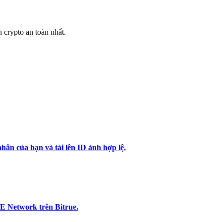
h crypto an toàn nhất.
hân của bạn và tải lên ID ảnh hợp lệ.
E Network trên Bitrue.