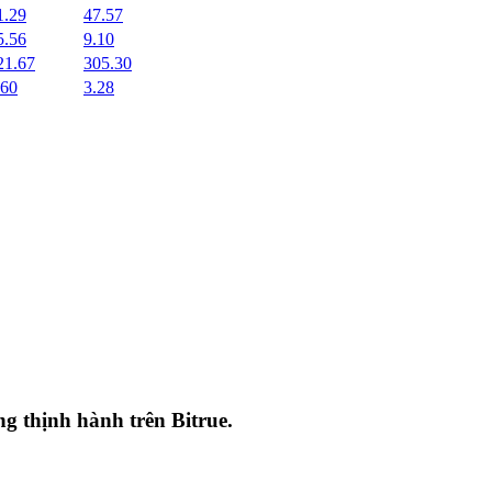
1.29
47.57
5.56
9.10
21.67
305.30
.60
3.28
ang thịnh hành trên
Bitrue
.