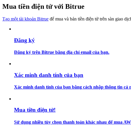
Trở thành Nhà giao dịch Sao chép
Mua tiền điện tử với Bitrue
Tận hưởng chia sẻ lợi nhuận và hoa hồng giao dịch sao chép
Tạo một tài khoản Bitrue
để mua và bán tiền điện tử trên sàn giao dịc
Đăng ký
Đăng ký trên Bitrue bằng địa chỉ email của bạn.
Thông tin
Xác minh danh tính của bạn
Phân tích dữ liệu lớn bao gồm thông tin giao dịch, v.v.
Xác minh danh tính của bạn bằng cách nhập thông tin cá n
Mua tiền điện tử!
Sử dụng nhiều tùy chọn thanh toán khác nhau để mua AW