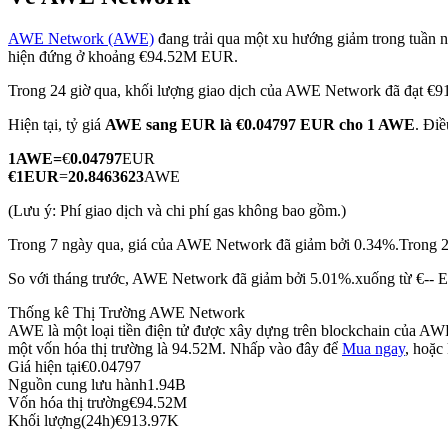
AWE Network (AWE)
đang trải qua một xu hướng giảm trong tuần nà
hiện đứng ở khoảng €94.52M EUR.
Trong 24 giờ qua, khối lượng giao dịch của AWE Network đã đạt 
COIN-M Futures
Hiện tại, tỷ giá
AWE sang EUR
là €0.04797 EUR cho 1 AWE
. Điề
Futures sử dụng token làm tài sản thế chấp
1
AWE
=
€
0.04797
EUR
€
1
EUR
=
20.8463623
AWE
TradFi
(Lưu ý: Phí giao dịch và chi phí gas không bao gồm.)
Phái sinh cổ phiếu, ngoại hối, kim loại quý và hàng hóa
Trong 7 ngày qua, giá của AWE Network đã giảm bởi 0.34%.
Trong 2
So với tháng trước, AWE Network đã giảm bởi 5.01%.xuống từ €-- 
Thống kê Thị Trường AWE Network
AWE là một loại tiền điện tử được xây dựng trên blockchain của AWE
một vốn hóa thị trường là 94.52M. Nhấp vào đây để
Mua ngay
, hoặc
Giá hiện tại
€
0.04797
Nguồn cung lưu hành
1.94B
Vốn hóa thị trường
€
94.52M
Khối lượng(24h)
€
913.97K
USDC Futures vĩnh cửu