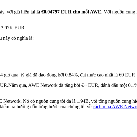
y, với giá hiện tại
là €0.04797 EUR cho mỗi AWE
. Với nguồn cung
€913.97K EUR
u này có nghĩa là:
4 giờ qua, tỷ giá đã dao động bởi 0.84%, đạt mức cao nhất là €0 EUR
EUR.
Năm qua, AWE Network đã tăng bởi €-- EUR, đánh dấu một 0.1% t
 Network. Nó có nguồn cung tối đa là 1.94B, với tổng nguồn cung hiệ
 kiểm tra hướng dẫn từng bước của chúng tôi về
cách mua AWE Netwo