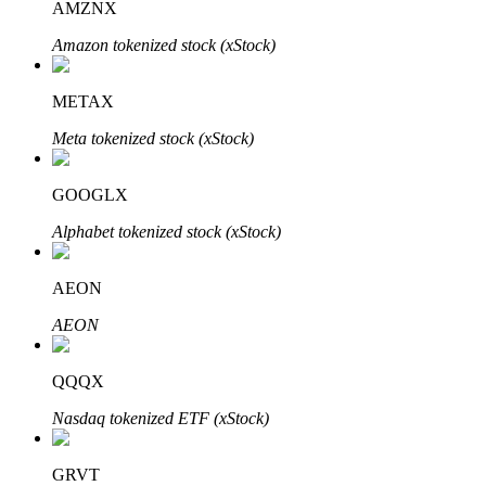
AMZNX
Amazon tokenized stock (xStock)
Khóa BTR
METAX
Đầu tư độc quyền cho người nắm giữ BTR
Meta tokenized stock (xStock)
GOOGLX
Alphabet tokenized stock (xStock)
AEON
AEON
Khoản vay
Dịch vụ vay được hỗ trợ bằng tiền điện tử
QQQX
Nasdaq tokenized ETF (xStock)
GRVT