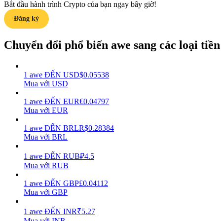
Bắt đầu hành trình Crypto của bạn ngay bây giờ!
Đăng ký
Hướng dẫn
Hướng dẫn giao dịch Spot
Chuyển đổi phổ biến awe sang các loại tiền 
1
awe
ĐẾN
USD
$
0.05538
Mua với USD
1
awe
ĐẾN
EUR
€
0.04797
Mua với EUR
1
awe
ĐẾN
BRL
R$
0.28384
Mua với BRL
Chiến lược giao dịch
Học cách duy trì lợi nhuận
1
awe
ĐẾN
RUB
₽
4.5
Mua với RUB
1
awe
ĐẾN
GBP
£
0.04112
Mua với GBP
1
awe
ĐẾN
INR
₹
5.27
Mua với INR