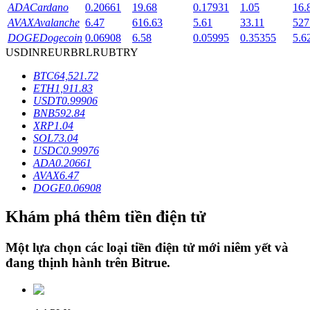
ADA
Cardano
0.20661
19.68
0.17931
1.05
16.
AVAX
Avalanche
6.47
616.63
5.61
33.11
527
DOGE
Dogecoin
0.06908
6.58
0.05995
0.35355
5.6
Khóa BTR
USD
INR
EUR
BRL
RUB
TRY
Đầu tư độc quyền cho người nắm giữ BTR
BTC
64,521.72
ETH
1,911.83
USDT
0.99906
BNB
592.84
XRP
1.04
SOL
73.04
USDC
0.99976
ADA
0.20661
AVAX
6.47
DOGE
0.06908
Khoản vay
Khám phá thêm tiền điện tử
Dịch vụ vay được hỗ trợ bằng tiền điện tử
Một lựa chọn các loại tiền điện tử mới niêm yết và
đang thịnh hành trên
Bitrue
.