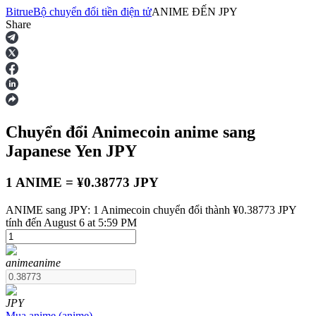
Bitrue
Bộ chuyển đổi tiền điện tử
ANIME
ĐẾN
JPY
Share
Hợp đồng tương lai
Chuyển đổi Animecoin
anime
sang
Japanese Yen
JPY
1 ANIME = ¥0.38773 JPY
ANIME sang JPY: 1 Animecoin chuyển đổi thành ¥0.38773 JPY
USDT Futures
tính đến August 6 at 5:59 PM
Futures sử dụng USDT làm tài sản thế chấp
anime
anime
JPY
Mua
anime
(
anime
)