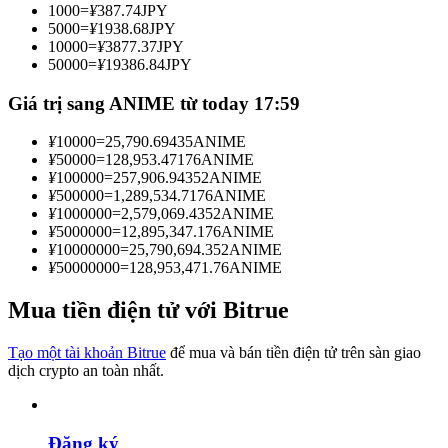
1000
=
¥
387.74
JPY
Trở thành Nhà giao dịch Sao chép
5000
=
¥
1938.68
JPY
10000
=
¥
3877.37
JPY
Tận hưởng chia sẻ lợi nhuận và hoa hồng giao dịch sao chép
50000
=
¥
19386.84
JPY
Giá trị sang ANIME từ today 17:59
¥
10000
=
25,790.69435
ANIME
¥
50000
=
128,953.47176
ANIME
¥
100000
=
257,906.94352
ANIME
¥
500000
=
1,289,534.7176
ANIME
¥
1000000
=
2,579,069.4352
ANIME
¥
5000000
=
12,895,347.176
ANIME
¥
10000000
=
25,790,694.352
ANIME
Thông tin
¥
50000000
=
128,953,471.76
ANIME
Phân tích dữ liệu lớn bao gồm thông tin giao dịch, v.v.
Mua tiền điện tử với Bitrue
Tạo một tài khoản Bitrue
để mua và bán tiền điện tử trên sàn giao
dịch crypto an toàn nhất.
Đăng ký