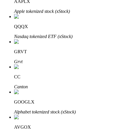
AAPLX
Apple tokenized stock (xStock)
QQQX
Đầu tư cố định và quản lý tài chính
Nasdaq tokenized ETF (xStock)
Tận hưởng việc quản lý tài chính hiện tại và thu nhập lâu dài
GRVT
Grvt
CC
Canton
Staking 101
GOOGLX
Tìm hiểu về kiếm thu nhập thụ động
Alphabet tokenized stock (xStock)
Bitrue
AI
AVGOX