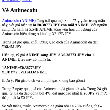
Về Animecoin
Animecoin (ANIME)
đang trải qua một xu hướng giảm trong tuần
COIN-M Futures
này, với giá hiện tại
là ¥0.38773 JPY cho mỗi ANIME
. Với nguồn
cung lưu hành là 5.54B ANIME, tổng vốn hóa thị trường của
Futures sử dụng token làm tài sản thế chấp
Animecoin hiện đứng ở khoảng ¥2.12B JPY.
Trong 24 giờ qua, khối lượng giao dịch của Animecoin đã đạt
¥56.4M JPY
TradFi
Hiện tại, tỷ giá
ANIME sang JPY
là ¥0.38773 JPY cho 1
Phái sinh cổ phiếu, ngoại hối, kim loại quý và hàng hóa
ANIME
. Điều này có nghĩa là:
1
ANIME
=
¥
0.38773
JPY
¥
1
JPY
=
2.57911433
ANIME
(Lưu ý: Phí giao dịch và chi phí gas không bao gồm.)
Trong 7 ngày qua, giá của Animecoin đã giảm bởi 4%.
Trong 24 giờ
qua, tỷ giá đã dao động bởi 4%, đạt mức cao nhất là ¥0 JPY và mức
thấp nhất là ¥0 JPY.
So với tháng trước, Animecoin đã giảm bởi 14.28%.xuống từ ¥--
USDC Futures vĩnh cửu