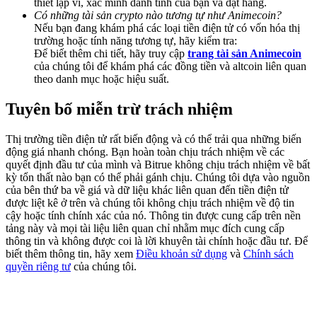
thiết lập ví, xác minh danh tính của bạn và đặt hàng.
Share 500000 CASHCAT prize pool
Có những tài sản crypto nào tương tự như Animecoin?
Nếu bạn đang khám phá các loại tiền điện tử có vốn hóa thị
trường hoặc tính năng tương tự, hãy kiểm tra:
Để biết thêm chi tiết, hãy truy cập
trang tài sản Animecoin
của chúng tôi để khám phá các đồng tiền và altcoin liên quan
Exclusive for BitMart Users
theo danh mục hoặc hiệu suất.
Register & Trade to Win 500,000 USDT
Tuyên bố miễn trừ trách nhiệm
Thị trường tiền điện tử rất biến động và có thể trải qua những biến
Precious Metals Trading Carnival
động giá nhanh chóng. Bạn hoàn toàn chịu trách nhiệm về các
quyết định đầu tư của mình và Bitrue không chịu trách nhiệm về bất
Trade Gold & Silver · 33,333 USDT Bonus
kỳ tổn thất nào bạn có thể phải gánh chịu. Chúng tôi dựa vào nguồn
của bên thứ ba về giá và dữ liệu khác liên quan đến tiền điện tử
được liệt kê ở trên và chúng tôi không chịu trách nhiệm về độ tin
cậy hoặc tính chính xác của nó. Thông tin được cung cấp trên nền
tảng này và mọi tài liệu liên quan chỉ nhằm mục đích cung cấp
USDT New User Exclusive 10% APR
thông tin và không được coi là lời khuyên tài chính hoặc đầu tư. Để
biết thêm thông tin, hãy xem
Điều khoản sử dụng
và
Chính sách
USDT Flexible Staking | Daily Rewards
quyền riêng tư
của chúng tôi.