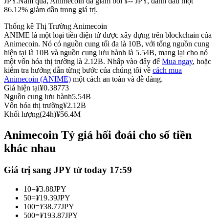
JPY.
Năm qua, Animecoin đã giảm bởi ¥-- JPY, đánh dấu một
86.12% giảm dần trong giá trị.
Futures sử dụng USDC làm tài sản thế chấp
Thống kê Thị Trường Animecoin
ANIME là một loại tiền điện tử được xây dựng trên blockchain của
Animecoin. Nó có nguồn cung tối đa là 10B, với tổng nguồn cung
hiện tại là 10B và nguồn cung lưu hành là 5.54B, mang lại cho nó
một vốn hóa thị trường là 2.12B. Nhấp vào đây để
Mua ngay
, hoặc
kiểm tra hướng dẫn từng bước của chúng tôi về
cách mua
Animecoin (ANIME)
một cách an toàn và dễ dàng.
Giá hiện tại
¥
0.38773
Nguồn cung lưu hành
5.54B
Vốn hóa thị trường
¥
2.12B
Sao chép Giao dịch
Khối lượng(24h)
¥
56.4M
Tham gia cùng các nhà giao dịch hàng đầu
Animecoin Tỷ giá hối đoái cho số tiền
khác nhau
Giá trị sang JPY từ today 17:59
10
=
¥
3.88
JPY
50
=
¥
19.39
JPY
100
=
¥
38.77
JPY
500
=
¥
193.87
JPY