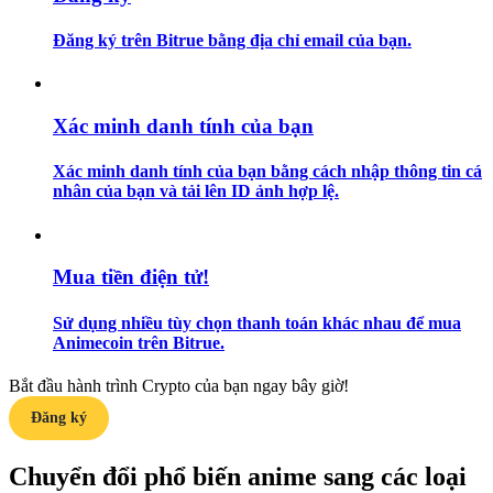
Đăng ký trên Bitrue bằng địa chỉ email của bạn.
Hướng dẫn
Hướng dẫn giao dịch Spot
Xác minh danh tính của bạn
Xác minh danh tính của bạn bằng cách nhập thông tin cá
nhân của bạn và tải lên ID ảnh hợp lệ.
Mua tiền điện tử!
Chiến lược giao dịch
Sử dụng nhiều tùy chọn thanh toán khác nhau để mua
Animecoin trên Bitrue.
Học cách duy trì lợi nhuận
Bắt đầu hành trình Crypto của bạn ngay bây giờ!
Đăng ký
Chuyển đổi phổ biến anime sang các loại