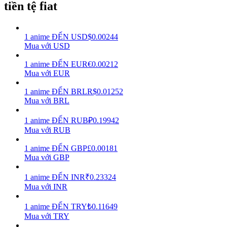
tiền tệ fiat
Earn
1
anime
ĐẾN
USD
$
0.00244
Mua với USD
1
anime
ĐẾN
EUR
€
0.00212
Mua với EUR
1
anime
ĐẾN
BRL
R$
0.01252
Mua với BRL
1
anime
ĐẾN
RUB
₽
0.19942
Power Piggy
Mua với RUB
Làm cho tài sản của bạn tăng giá trị đều đặn
1
anime
ĐẾN
GBP
£
0.00181
Mua với GBP
1
anime
ĐẾN
INR
₹
0.23324
Mua với INR
1
anime
ĐẾN
TRY
₺
0.11649
Mua với TRY