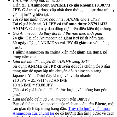
1 ANIME bằng bao nhiêu JPY?
Hiện tại,
1 Animecoin (ANIME) có giá khoảng ¥0.38773
JPY.
Giá trị này được cập nhật theo thời gian thực dựa trên tỷ
giá thị trường hiện tại.
Tôi có thể nhận được bao nhiêu ANIME cho 1 JPY?
Tại tỷ giá hiện tại,
¥1 JPY có thể mua được 2.57911433
ANIME.
Giá trị này dao động dựa trên điều kiện thị trường.
Giới thiệu
Giá Animecoin đã thay đổi như thế nào theo thời gian?
24 giờ:
Giá của Animecoin đã
giảm hơi
kể từ hôm qua.
Mời một người bạn để nhận phần thưởng tiền mặt
30 ngày:
Tỷ giá ANIME so với JPY đã
giảm
so với tháng
trước.
Deposit CASHCAT & Win
1 năm:
Animecoin đã chứng kiến một
giảm giá đáng kể
trong năm qua.
Làm thế nào để chuyển đổi ANIME sang JPY?
Sử dụng
ANIME để JPY chuyển đổi
của chúng tôi ở đầu
trang này để ngay lập tức chuyển đổi Animecoin sang
Japanese Yen. Dưới đây là một vài ví dụ nhanh:
¥10 JPY = 25.79114332 ANIME
10 ANIME = ¥3.88 JPY
(Tất cả tỷ giá hiển thị đều là ước lượng và không bao gồm
phí.)
Làm thế nào để mua 1 Animecoin trên Bitrue?
Bạn có thể mua Animecoin một cách an toàn trên
Bitrue
, một
sàn giao dịch tập trung hàng đầu.
Truy cập hướng dẫn mua
Deposit CASHCAT & Win
Animecoin của chúng tôi
để có hướng dẫn từng bước về cách