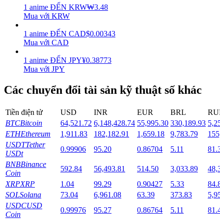
1
anime
ĐẾN
KRW
₩
3.48
Mua với KRW
Staking
1
anime
ĐẾN
CAD
$
0.00343
Lợi nhuận cao và truy cập ngay lập tức
Mua với CAD
1
anime
ĐẾN
JPY
¥
0.38773
Mua với JPY
Các chuyển đổi tài sản kỹ thuật số khác
Tiền điện tử
USD
INR
EUR
BRL
RU
BTC
Bitcoin
64,521.72
6,148,428.74
55,995.30
330,189.93
5,2
ETH
Ethereum
1,911.83
182,182.91
1,659.18
9,783.79
155
Launchpool
USDT
Tether
0.99906
95.20
0.86704
5.11
81.
Đặt cọc linh hoạt để kiếm được các token phổ biến.
USDt
BNB
Binance
592.84
56,493.81
514.50
3,033.89
48,
Coin
XRP
XRP
1.04
99.29
0.90427
5.33
84.
SOL
Solana
73.04
6,961.08
63.39
373.83
5,9
USDC
USD
0.99976
95.27
0.86764
5.11
81.
Coin