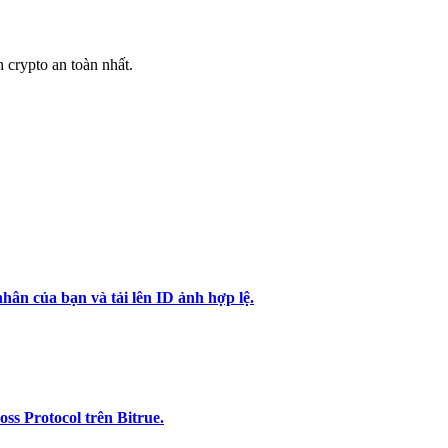
h crypto an toàn nhất.
hân của bạn và tải lên ID ảnh hợp lệ.
s Protocol trên Bitrue.