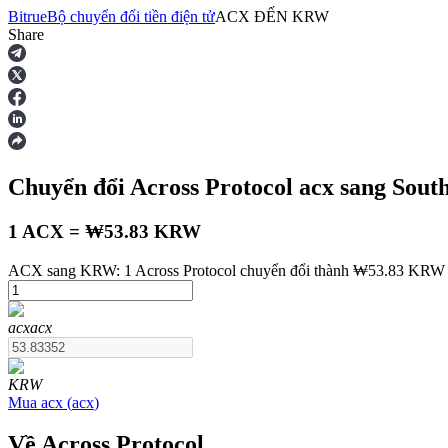
Bitrue
Bộ chuyển đổi tiền điện tử
ACX
ĐẾN
KRW
Share
Hợp đồng tương lai
Chuyển đổi Across Protocol
acx
sang Sout
1 ACX = ₩53.83 KRW
ACX sang KRW: 1 Across Protocol chuyển đổi thành ₩53.83 KRW t
USDT Futures
acx
acx
Futures sử dụng USDT làm tài sản thế chấp
KRW
Mua
acx
(
acx
)
Về Across Protocol