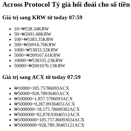
Across Protocol Tỷ giá hối đoái cho số tiề
Futures sử dụng USDC làm tài sản thế chấp
Giá trị sang KRW từ today 07:59
10
=
₩
538.34
KRW
50
=
₩
2691.68
KRW
100
=
₩
5383.35
KRW
500
=
₩
26916.76
KRW
1000
=
₩
53833.52
KRW
5000
=
₩
269167.61
KRW
10000
=
₩
538335.23
KRW
50000
=
₩
2691676.13
KRW
Sao chép Giao dịch
Tham gia cùng các nhà giao dịch hàng đầu
Giá trị sang ACX từ today 07:59
₩
10000
=
185.75786093
ACX
₩
50000
=
928.78930465
ACX
₩
100000
=
1,857.5786093
ACX
₩
500000
=
9,287.89304651
ACX
₩
1000000
=
18,575.78609302
ACX
₩
5000000
=
92,878.93046512
ACX
₩
10000000
=
185,757.86093024
ACX
₩
50000000
=
928,789.30465121
ACX