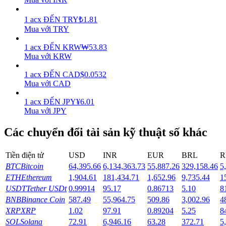
Earn
1
acx
ĐẾN
TRY
₺
1.81
Mua với TRY
1
acx
ĐẾN
KRW
₩
53.83
Mua với KRW
1
acx
ĐẾN
CAD
$
0.0532
Mua với CAD
1
acx
ĐẾN
JPY
¥
6.01
Mua với JPY
Power Piggy
Các chuyển đổi tài sản kỹ thuật số khác
Làm cho tài sản của bạn tăng giá trị đều đặn
Tiền điện tử
USD
INR
EUR
BRL
R
BTC
Bitcoin
64,395.66
6,134,363.73
55,887.26
329,158.46
5
ETH
Ethereum
1,904.61
181,434.71
1,652.96
9,735.44
1
USDT
Tether USDt
0.99914
95.17
0.86713
5.10
8
BNB
Binance Coin
587.49
55,964.75
509.86
3,002.96
4
XRP
XRP
1.02
97.91
0.89204
5.25
8
SOL
Solana
72.91
6,946.16
63.28
372.71
5