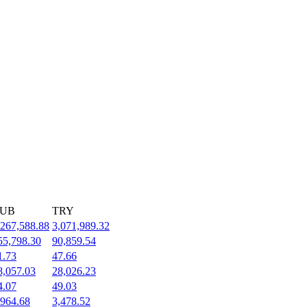
UB
TRY
,267,588.88
3,071,989.32
55,798.30
90,859.54
1.73
47.66
8,057.03
28,026.23
4.07
49.03
,964.68
3,478.52