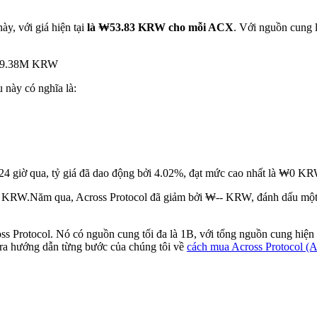
ày, với giá hiện tại
là ₩53.83 KRW cho mỗi ACX
. Với nguồn cung 
t ₩9.38M KRW
u này có nghĩa là:
24 giờ qua, tỷ giá đã dao động bởi 4.02%, đạt mức cao nhất là ₩0 
-- KRW.
Năm qua, Across Protocol đã giảm bởi ₩-- KRW, đánh dấu một 
ss Protocol. Nó có nguồn cung tối đa là 1B, với tổng nguồn cung hiện
tra hướng dẫn từng bước của chúng tôi về
cách mua Across Protocol 