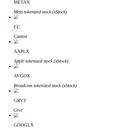
METAX
Meta tokenized stock (xStock)
Khóa BTR
CC
Đầu tư độc quyền cho người nắm giữ BTR
Canton
AAPLX
Apple tokenized stock (xStock)
AVGOX
Broadcom tokenized stock (xStock)
Khoản vay
Dịch vụ vay được hỗ trợ bằng tiền điện tử
GRVT
Grvt
GOOGLX