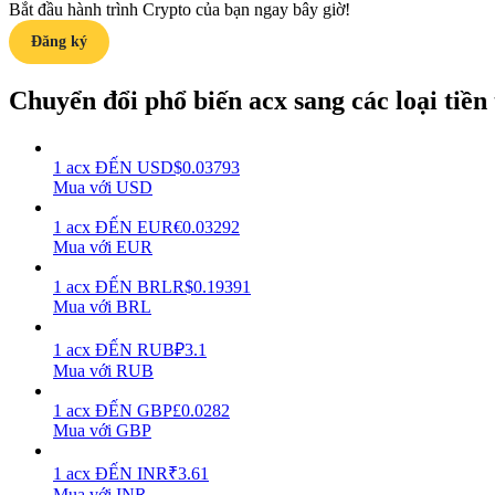
Bắt đầu hành trình Crypto của bạn ngay bây giờ!
Đăng ký
Hướng dẫn
Hướng dẫn giao dịch Spot
Chuyển đổi phổ biến acx sang các loại tiền t
1
acx
ĐẾN
USD
$
0.03793
Mua với USD
1
acx
ĐẾN
EUR
€
0.03292
Mua với EUR
1
acx
ĐẾN
BRL
R$
0.19391
Mua với BRL
Chiến lược giao dịch
Học cách duy trì lợi nhuận
1
acx
ĐẾN
RUB
₽
3.1
Mua với RUB
1
acx
ĐẾN
GBP
£
0.0282
Mua với GBP
1
acx
ĐẾN
INR
₹
3.61
Mua với INR