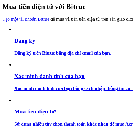
Trở thành Nhà giao dịch Sao chép
Mua tiền điện tử với Bitrue
Tận hưởng chia sẻ lợi nhuận và hoa hồng giao dịch sao chép
Tạo một tài khoản Bitrue
để mua và bán tiền điện tử trên sàn giao dịc
Đăng ký
Đăng ký trên Bitrue bằng địa chỉ email của bạn.
Thông tin
Xác minh danh tính của bạn
Phân tích dữ liệu lớn bao gồm thông tin giao dịch, v.v.
Xác minh danh tính của bạn bằng cách nhập thông tin cá n
Mua tiền điện tử!
Sử dụng nhiều tùy chọn thanh toán khác nhau để mua Acros