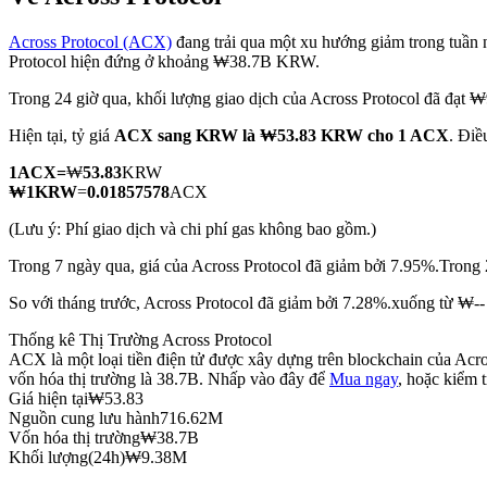
Across Protocol (ACX)
đang trải qua một xu hướng giảm trong tuần n
Protocol hiện đứng ở khoảng ₩38.7B KRW.
Trong 24 giờ qua, khối lượng giao dịch của Across Protocol đã đạ
COIN-M Futures
Hiện tại, tỷ giá
ACX sang KRW
là ₩53.83 KRW cho 1 ACX
. Điề
Futures sử dụng token làm tài sản thế chấp
1
ACX
=
₩
53.83
KRW
₩
1
KRW
=
0.01857578
ACX
TradFi
(Lưu ý: Phí giao dịch và chi phí gas không bao gồm.)
Phái sinh cổ phiếu, ngoại hối, kim loại quý và hàng hóa
Trong 7 ngày qua, giá của Across Protocol đã giảm bởi 7.95%.
Trong 
So với tháng trước, Across Protocol đã giảm bởi 7.28%.xuống từ ₩
Thống kê Thị Trường Across Protocol
ACX là một loại tiền điện tử được xây dựng trên blockchain của Acro
vốn hóa thị trường là 38.7B. Nhấp vào đây để
Mua ngay
, hoặc kiểm 
Giá hiện tại
₩
53.83
Nguồn cung lưu hành
716.62M
Vốn hóa thị trường
₩
38.7B
Khối lượng(24h)
₩
9.38M
USDC Futures vĩnh cửu