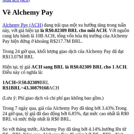
Về Alchemy Pay
Alchemy Pay (ACH)
đang trải qua một xu hướng tăng trong tuần
COIN-M Futures
này, với giá hiện tại
là R$0.02309 BRL cho mỗi ACH
. Với nguồn
cung lưu hành là 10B ACH, tổng vốn hóa thị trường của Alchemy
Futures sử dụng token làm tài sản thế chấp
Pay hiện đứng ở khoảng R$217.7M BRL.
Trong 24 giờ qua, khối lượng giao dịch của Alchemy Pay đã đạt
R$13.07M BRL
TradFi
Hiện tại, tỷ giá
ACH sang BRL
là R$0.02309 BRL cho 1 ACH
.
Phái sinh cổ phiếu, ngoại hối, kim loại quý và hàng hóa
Điều này có nghĩa là:
1
ACH
=
R$
0.02309
BRL
R$
1
BRL
=
43.30879168
ACH
(Lưu ý: Phí giao dịch và chi phí gas không bao gồm.)
Trong 7 ngày qua, giá của Alchemy Pay đã tăng bởi 3.43%.
Trong
24 giờ qua, tỷ giá đã dao động bởi 6.85%, đạt mức cao nhất là R$0
BRL và mức thấp nhất là R$0 BRL.
So với tháng trước, Alchemy Pay đã tăng bởi 4.14%.hướng lên từ
USDC Futures vĩnh cửu