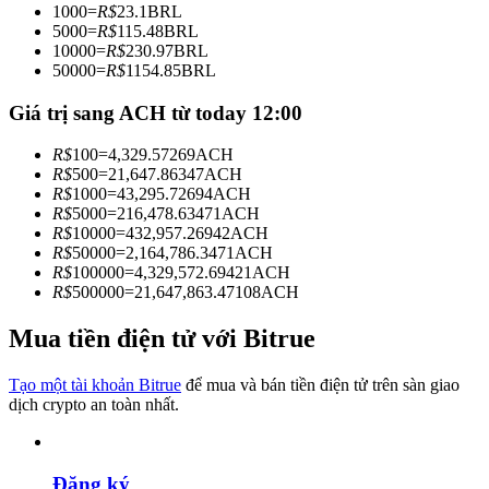
1000
=
R$
23.1
BRL
Trở thành Nhà giao dịch Sao chép
5000
=
R$
115.48
BRL
10000
=
R$
230.97
BRL
Tận hưởng chia sẻ lợi nhuận và hoa hồng giao dịch sao chép
50000
=
R$
1154.85
BRL
Giá trị sang ACH từ today 12:00
R$
100
=
4,329.57269
ACH
R$
500
=
21,647.86347
ACH
R$
1000
=
43,295.72694
ACH
R$
5000
=
216,478.63471
ACH
R$
10000
=
432,957.26942
ACH
R$
50000
=
2,164,786.3471
ACH
R$
100000
=
4,329,572.69421
ACH
Thông tin
R$
500000
=
21,647,863.47108
ACH
Phân tích dữ liệu lớn bao gồm thông tin giao dịch, v.v.
Mua tiền điện tử với Bitrue
Tạo một tài khoản Bitrue
để mua và bán tiền điện tử trên sàn giao
dịch crypto an toàn nhất.
Đăng ký