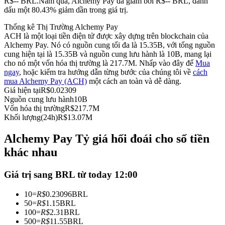
R$-- BRL.
Năm qua, Alchemy Pay đã giảm bởi R$-- BRL, đánh
dấu một 80.43% giảm dần trong giá trị.
Futures sử dụng USDC làm tài sản thế chấp
Thống kê Thị Trường Alchemy Pay
ACH là một loại tiền điện tử được xây dựng trên blockchain của
Alchemy Pay. Nó có nguồn cung tối đa là 15.35B, với tổng nguồn
cung hiện tại là 15.35B và nguồn cung lưu hành là 10B, mang lại
cho nó một vốn hóa thị trường là 217.7M. Nhấp vào đây để
Mua
ngay
, hoặc kiểm tra hướng dẫn từng bước của chúng tôi về
cách
mua Alchemy Pay (ACH)
một cách an toàn và dễ dàng.
Giá hiện tại
R$
0.02309
Nguồn cung lưu hành
10B
Vốn hóa thị trường
R$
217.7M
Sao chép Giao dịch
Khối lượng(24h)
R$
13.07M
Tham gia cùng các nhà giao dịch hàng đầu
Alchemy Pay Tỷ giá hối đoái cho số tiền
khác nhau
Giá trị sang BRL từ today 12:00
10
=
R$
0.23096
BRL
50
=
R$
1.15
BRL
100
=
R$
2.31
BRL
500
=
R$
11.55
BRL