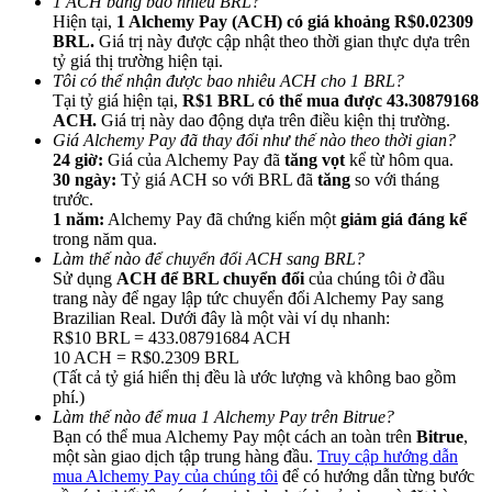
1 ACH bằng bao nhiêu BRL?
Hiện tại,
1 Alchemy Pay (ACH) có giá khoảng R$0.02309
BRL.
Giá trị này được cập nhật theo thời gian thực dựa trên
tỷ giá thị trường hiện tại.
Tôi có thể nhận được bao nhiêu ACH cho 1 BRL?
Tại tỷ giá hiện tại,
R$1 BRL có thể mua được 43.30879168
ACH.
Giá trị này dao động dựa trên điều kiện thị trường.
Giới thiệu
Giá Alchemy Pay đã thay đổi như thế nào theo thời gian?
24 giờ:
Giá của Alchemy Pay đã
tăng vọt
kể từ hôm qua.
Mời một người bạn để nhận phần thưởng tiền mặt
30 ngày:
Tỷ giá ACH so với BRL đã
tăng
so với tháng
trước.
BTC Welcome Rewards
1 năm:
Alchemy Pay đã chứng kiến một
giảm giá đáng kể
trong năm qua.
Làm thế nào để chuyển đổi ACH sang BRL?
Sử dụng
ACH để BRL chuyển đổi
của chúng tôi ở đầu
trang này để ngay lập tức chuyển đổi Alchemy Pay sang
Brazilian Real. Dưới đây là một vài ví dụ nhanh:
R$10 BRL = 433.08791684 ACH
10 ACH = R$0.2309 BRL
(Tất cả tỷ giá hiển thị đều là ước lượng và không bao gồm
phí.)
Làm thế nào để mua 1 Alchemy Pay trên Bitrue?
Bạn có thể mua Alchemy Pay một cách an toàn trên
Bitrue
,
một sàn giao dịch tập trung hàng đầu.
Truy cập hướng dẫn
BTC Welcome Rewards
mua Alchemy Pay của chúng tôi
để có hướng dẫn từng bước