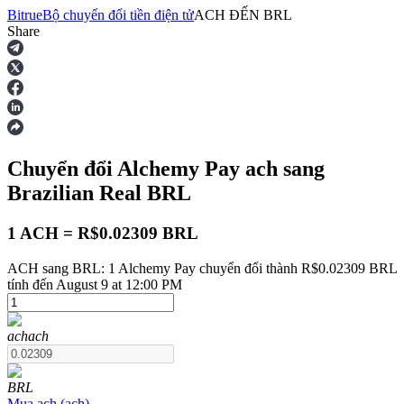
Bitrue
Bộ chuyển đổi tiền điện tử
ACH
ĐẾN
BRL
Share
Hợp đồng tương lai
Chuyển đổi Alchemy Pay
ach
sang
Brazilian Real
BRL
1 ACH = R$0.02309 BRL
ACH sang BRL: 1 Alchemy Pay chuyển đổi thành R$0.02309 BRL
USDT Futures
tính đến August 9 at 12:00 PM
Futures sử dụng USDT làm tài sản thế chấp
ach
ach
BRL
Mua
ach
(
ach
)