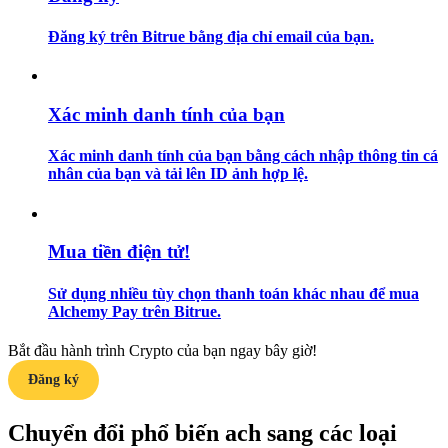
Đăng ký trên Bitrue bằng địa chỉ email của bạn.
Hướng dẫn
Hướng dẫn giao dịch Spot
Xác minh danh tính của bạn
Xác minh danh tính của bạn bằng cách nhập thông tin cá
nhân của bạn và tải lên ID ảnh hợp lệ.
Mua tiền điện tử!
Chiến lược giao dịch
Sử dụng nhiều tùy chọn thanh toán khác nhau để mua
Alchemy Pay trên Bitrue.
Học cách duy trì lợi nhuận
Bắt đầu hành trình Crypto của bạn ngay bây giờ!
Đăng ký
Chuyển đổi phổ biến ach sang các loại