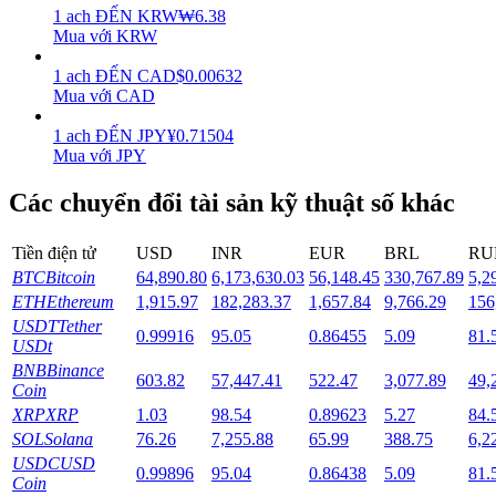
1
ach
ĐẾN
KRW
₩
6.38
Mua với KRW
Staking
1
ach
ĐẾN
CAD
$
0.00632
Lợi nhuận cao và truy cập ngay lập tức
Mua với CAD
1
ach
ĐẾN
JPY
¥
0.71504
Mua với JPY
Các chuyển đổi tài sản kỹ thuật số khác
Tiền điện tử
USD
INR
EUR
BRL
RU
BTC
Bitcoin
64,890.80
6,173,630.03
56,148.45
330,767.89
5,2
ETH
Ethereum
1,915.97
182,283.37
1,657.84
9,766.29
156
Launchpool
USDT
Tether
0.99916
95.05
0.86455
5.09
81.
Đặt cọc linh hoạt để kiếm được các token phổ biến.
USDt
BNB
Binance
603.82
57,447.41
522.47
3,077.89
49,
Coin
XRP
XRP
1.03
98.54
0.89623
5.27
84.
SOL
Solana
76.26
7,255.88
65.99
388.75
6,2
USDC
USD
0.99896
95.04
0.86438
5.09
81.
Coin