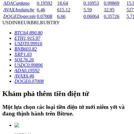
ADA
Cardano
0.19592
18.64
0.16953
0.99869
15.
AVAX
Avalanche
6.46
615.12
5.59
32.95
527
DOGE
Dogecoin
0.07008
6.66
0.06064
0.35726
5.7
Khóa BTR
USD
INR
EUR
BRL
RUB
TRY
Đầu tư độc quyền cho người nắm giữ BTR
BTC
64,890.80
ETH
1,915.97
USDT
0.99916
BNB
603.82
XRP
1.03
SOL
76.26
USDC
0.99896
ADA
0.19592
AVAX
6.46
DOGE
0.07008
Khoản vay
Khám phá thêm tiền điện tử
Dịch vụ vay được hỗ trợ bằng tiền điện tử
Một lựa chọn các loại tiền điện tử mới niêm yết và
đang thịnh hành trên
Bitrue
.