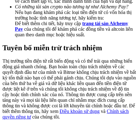
về cách thiết lập ví, xác minh danh tính của bạn và đặt hàng.
Deposit & Trade BTC to Share 25000 USDT prize pool!
Có những tài sản crypto nào tương tự như Alchemy Pay?
Nếu bạn đang khám phá các loại tiền điện tử có vốn hóa thị
trường hoặc tính năng tương tự, hãy kiểm tra:
Để biết thêm chi tiết, hãy truy cập
trang tài sản Alchemy
Pay
của chúng tôi để khám phá các đồng tiền và altcoin liên
Deposit CASHCAT & Win
quan theo danh mục hoặc hiệu suất.
Share 500000 CASHCAT prize pool
Tuyên bố miễn trừ trách nhiệm
Thị trường tiền điện tử rất biến động và có thể trải qua những biến
Exclusive for BitMart Users
động giá nhanh chóng. Bạn hoàn toàn chịu trách nhiệm về các
quyết định đầu tư của mình và Bitrue không chịu trách nhiệm về bất
Register & Trade to Win 500,000 USDT
kỳ tổn thất nào bạn có thể phải gánh chịu. Chúng tôi dựa vào nguồn
của bên thứ ba về giá và dữ liệu khác liên quan đến tiền điện tử
được liệt kê ở trên và chúng tôi không chịu trách nhiệm về độ tin
cậy hoặc tính chính xác của nó. Thông tin được cung cấp trên nền
tảng này và mọi tài liệu liên quan chỉ nhằm mục đích cung cấp
Precious Metals Trading Carnival
thông tin và không được coi là lời khuyên tài chính hoặc đầu tư. Để
biết thêm thông tin, hãy xem
Điều khoản sử dụng
và
Chính sách
Trade Gold & Silver · 33,333 USDT Bonus
quyền riêng tư
của chúng tôi.