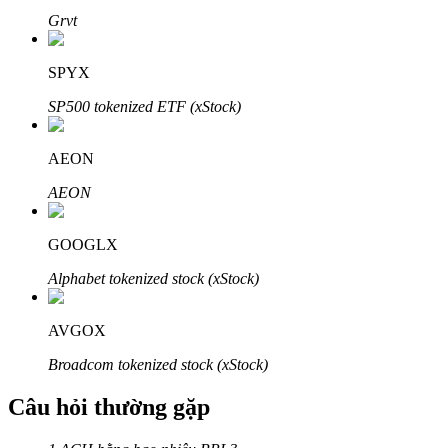
Grvt
SPYX
SP500 tokenized ETF (xStock)
Đối tác Bitrue
AEON
AEON
GOOGLX
Alphabet tokenized stock (xStock)
Đối tác Bitrue
AVGOX
Lên đến 65% hoa hồng!
Broadcom tokenized stock (xStock)
Câu hỏi thường gặp