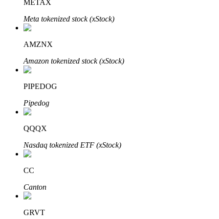
METAX
Meta tokenized stock (xStock)
AMZNX
Đầu tư cố định và quản lý tài chính
Amazon tokenized stock (xStock)
Tận hưởng việc quản lý tài chính hiện tại và thu nhập lâu dài
PIPEDOG
Pipedog
QQQX
Nasdaq tokenized ETF (xStock)
Staking 101
CC
Tìm hiểu về kiếm thu nhập thụ động
Canton
Bitrue
AI
GRVT