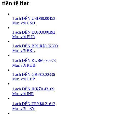
tiền tệ fiat
Earn
1
ach
ĐẾN
USD
$
0.00453
Mua với USD
1
ach
ĐẾN
EUR
€
0.00392
Mua với EUR
1
ach
ĐẾN
BRL
R$
0.02309
Mua với BRL
1
ach
ĐẾN
RUB
₽
0.36973
Power Piggy
Mua với RUB
Làm cho tài sản của bạn tăng giá trị đều đặn
1
ach
ĐẾN
GBP
£
0.00336
Mua với GBP
1
ach
ĐẾN
INR
₹
0.43109
Mua với INR
1
ach
ĐẾN
TRY
₺
0.21612
Mua với TRY