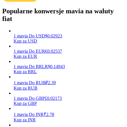
Popularne konwersje mavia na waluty
fiat
Zarabiać
1
mavia
Do
USD
$
0.02923
Kup za USD
1
mavia
Do
EUR
€
0.02537
Kup za EUR
1
mavia
Do
BRL
R$
0.14943
Kup za BRL
Mocna Świnka
1
mavia
Do
RUB
₽
2.39
Kup za RUB
Codziennie zdobywaj konkurencyjne nagrody
1
mavia
Do
GBP
£
0.02173
Kup za GBP
1
mavia
Do
INR
₹
2.78
Kup za INR