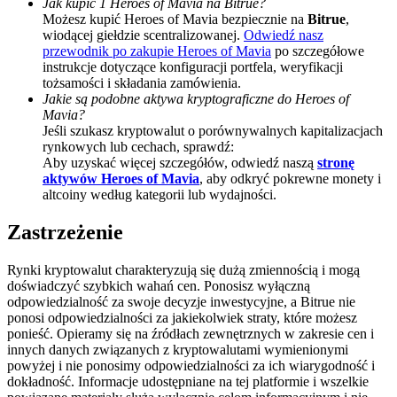
Jak kupić 1 Heroes of Mavia na Bitrue?
Możesz kupić Heroes of Mavia bezpiecznie na
Bitrue
,
BTC Welcome Rewards
wiodącej giełdzie scentralizowanej.
Odwiedź nasz
przewodnik po zakupie Heroes of Mavia
po szczegółowe
Deposit & Trade BTC to Share 25000 USDT prize pool!
instrukcje dotyczące konfiguracji portfela, weryfikacji
tożsamości i składania zamówienia.
Jakie są podobne aktywa kryptograficzne do Heroes of
Mavia?
Jeśli szukasz kryptowalut o porównywalnych kapitalizacjach
Deposit CASHCAT & Win
rynkowych lub cechach, sprawdź:
Share 500000 CASHCAT prize pool
Aby uzyskać więcej szczegółów, odwiedź naszą
stronę
aktywów Heroes of Mavia
, aby odkryć pokrewne monety i
altcoiny według kategorii lub wydajności.
Zastrzeżenie
Exclusive for BitMart Users
Register & Trade to Win 500,000 USDT
Rynki kryptowalut charakteryzują się dużą zmiennością i mogą
doświadczyć szybkich wahań cen. Ponosisz wyłączną
odpowiedzialność za swoje decyzje inwestycyjne, a Bitrue nie
ponosi odpowiedzialności za jakiekolwiek straty, które możesz
ponieść. Opieramy się na źródłach zewnętrznych w zakresie cen i
Precious Metals Trading Carnival
innych danych związanych z kryptowalutami wymienionymi
powyżej i nie ponosimy odpowiedzialności za ich wiarygodność i
Trade Gold & Silver · 33,333 USDT Bonus
dokładność. Informacje udostępniane na tej platformie i wszelkie