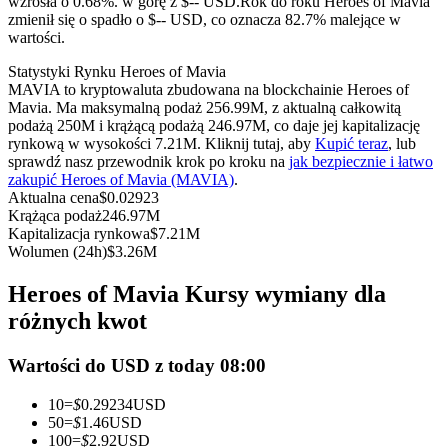
wzrosła o 0.68%. w górę z $-- USD.
Rok do roku Heroes of Mavia
Kontrakty terminowe na USDC
zmienił się o spadło o $-- USD, co oznacza 82.7% malejące w
wartości.
Kontrakty futures wykorzystujące USDC jako zabezpieczenie
Statystyki Rynku Heroes of Mavia
MAVIA to kryptowaluta zbudowana na blockchainie Heroes of
Mavia. Ma maksymalną podaż 256.99M, z aktualną całkowitą
podażą 250M i krążącą podażą 246.97M, co daje jej kapitalizację
rynkową w wysokości 7.21M. Kliknij tutaj, aby
Kupić teraz
, lub
sprawdź nasz przewodnik krok po kroku na
jak bezpiecznie i łatwo
zakupić Heroes of Mavia (MAVIA)
.
Aktualna cena
$
0.02923
Krążąca podaż
246.97M
Kapitalizacja rynkowa
$
7.21M
Kopiowanie Transakcji
Wolumen (24h)
$
3.26M
Dołącz do najlepszych traderów
Heroes of Mavia Kursy wymiany dla
różnych kwot
Wartości do USD z today 08:00
10
=
$
0.29234
USD
50
=
$
1.46
USD
100
=
$
2.92
USD