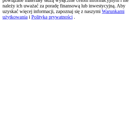
powiązane materiały służą wyłącznie celom informacyjnym i nie
należy ich uważać za poradę finansową lub inwestycyjną. Aby
uzyskać więcej informacji, zapoznaj się z naszymi
Warunkami
użytkowania
i
Polityką prywatności
.
USDT New User Exclusive 10% APR
USDT Flexible Staking | Daily Rewards
BTC New User Exclusive: 6.5% APR
BTC Flexible Staking | Daily Rewards
Więcej wydarzeń