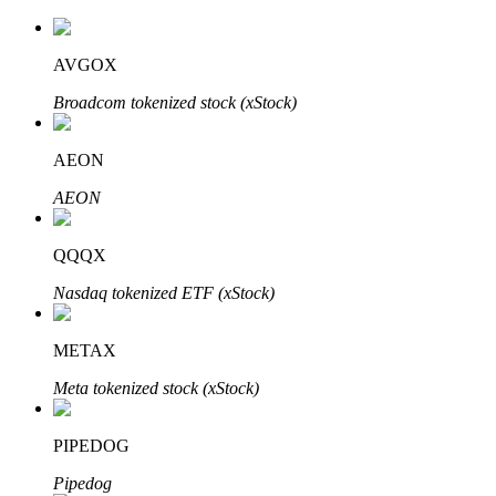
AVGOX
Broadcom tokenized stock (xStock)
AEON
Automatyczna inwestycja
AEON
Zdobądź długoterminowy zysk i elastyczne zainteresowania
QQQX
Nasdaq tokenized ETF (xStock)
METAX
Meta tokenized stock (xStock)
Naucz się stakingu
PIPEDOG
Dowiedz się, jak uzyskać dochód pasywny
Pipedog