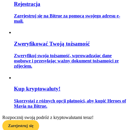
Rejestracja
Zarejestruj się na Bitrue za pomocą swojego adresu e-
mail.
Przewodnik
Przewodnik dla początkujących dotyczący kontraktów futures
Zweryfikować Twoją tożsamość
Zweryfikuj swoją tożsamość, wprowadzając dane
osobowe i przesyłając ważny dokument tożsamości ze
zdjęciem.
Kup kryptowaluty!
Strategie handlowe
Skorzystaj z różnych opcji płatności, aby kupić Heroes of
Dowiedz się, jak zachować rentowność
Mavia na Bitrue.
Rozpocznij swoją podróż z kryptowalutami teraz!
Zarejestruj się