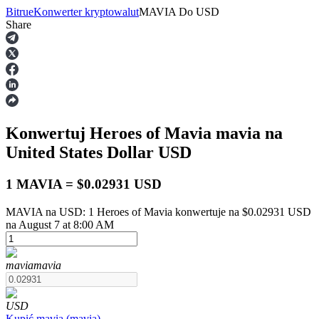
Bitrue
Konwerter kryptowalut
MAVIA
Do
USD
Share
Kontrakty terminowe
Konwertuj Heroes of Mavia
mavia
na
United States Dollar
USD
1 MAVIA = $0.02931 USD
MAVIA na USD: 1 Heroes of Mavia konwertuje na $0.02931 USD
Kontrakty terminowe na USDT
na August 7 at 8:00 AM
Kontrakty futures wykorzystujące USDT jako zabezpieczenie
mavia
mavia
USD
Kupić
mavia
(
mavia
)