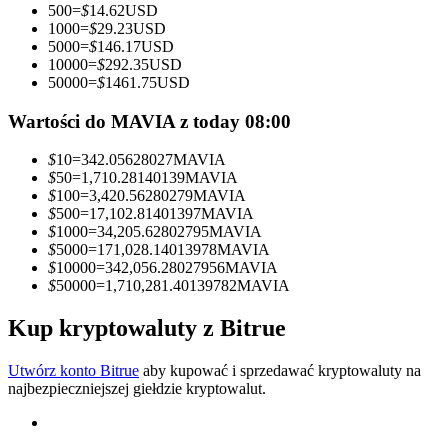
500
=
$
14.62
USD
1000
=
$
29.23
USD
Zostań traderem kopiującym
5000
=
$
146.17
USD
10000
=
$
292.35
USD
Ciesz się podziałem zysków i prowizjami z kopiowania
50000
=
$
1461.75
USD
transakcji
Wartości do MAVIA z today 08:00
$
10
=
342.05628027
MAVIA
$
50
=
1,710.28140139
MAVIA
$
100
=
3,420.56280279
MAVIA
$
500
=
17,102.81401397
MAVIA
$
1000
=
34,205.62802795
MAVIA
$
5000
=
171,028.14013978
MAVIA
$
10000
=
342,056.28027956
MAVIA
$
50000
=
1,710,281.40139782
MAVIA
Informacja
Analiza Big Data, w tym informacje handlowe itp.
Kup kryptowaluty z Bitrue
Utwórz konto Bitrue
aby kupować i sprzedawać kryptowaluty na
najbezpieczniejszej giełdzie kryptowalut.