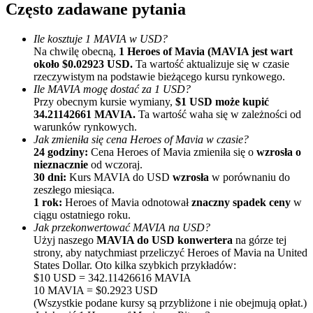
Często zadawane pytania
Ile kosztuje 1 MAVIA w USD?
Na chwilę obecną,
1 Heroes of Mavia (MAVIA jest wart
około $0.02923 USD.
Ta wartość aktualizuje się w czasie
rzeczywistym na podstawie bieżącego kursu rynkowego.
Ile MAVIA mogę dostać za 1 USD?
Przy obecnym kursie wymiany,
$1 USD może kupić
34.21142661 MAVIA.
Ta wartość waha się w zależności od
Polecaj
warunków rynkowych.
Jak zmieniła się cena Heroes of Mavia w czasie?
Zaproś przyjaciela, aby otrzymać nagrody pieniężne
24 godziny:
Cena Heroes of Mavia zmieniła się o
wzrosła o
nieznacznie
od wczoraj.
BTC Welcome Rewards
30 dni:
Kurs MAVIA do USD
wzrosła
w porównaniu do
zeszłego miesiąca.
1 rok:
Heroes of Mavia odnotował
znaczny spadek ceny
w
ciągu ostatniego roku.
Jak przekonwertować MAVIA na USD?
Użyj naszego
MAVIA do USD konwertera
na górze tej
strony, aby natychmiast przeliczyć Heroes of Mavia na United
States Dollar. Oto kilka szybkich przykładów:
$10 USD = 342.11426616 MAVIA
10 MAVIA = $0.2923 USD
(Wszystkie podane kursy są przybliżone i nie obejmują opłat.)