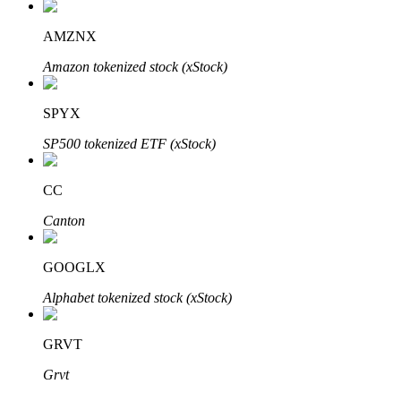
Bitrue
AI
AMZNX
Amazon tokenized stock (xStock)
SPYX
SP500 tokenized ETF (xStock)
Bitruści Partnerzy
CC
Canton
GOOGLX
Alphabet tokenized stock (xStock)
Afiliaci Bitrue
GRVT
Aż do 65% prowizji!
Grvt