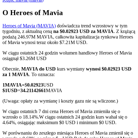
O Heroes of Mavia
Heroes of Mavia (MAVIA)
doświadcza trend wzrostowy w tym
Kontrakty terminowe COIN-M
tygodniu, z aktualną ceną
na $0.02923 USD za MAVIA
. Z krążącą
podażą 246.97M MAVIA, całkowita kapitalizacja rynkowa Heroes
Kontrakty terminowe na kryptowaluty
of Mavia wynosi teraz około $7.21M USD.
W ciągu ostatnich 24 godzin wolumen handlowy Heroes of Mavia
osiągnął $3.26M USD
TradFi
Obecnie,
MAVIA do USD
kurs wymiany
wynosi $0.02923 USD
Instrumenty pochodne na akcje, forex, metale szlachetne i
za 1 MAVIA
. To oznacza:
towary
1
MAVIA
=
$
0.02923
USD
$
1
USD
=
34.21142661
MAVIA
(Uwaga: opłaty za wymianę i koszty gazu nie są wliczone.)
W ciągu ostatnich 7 dni cena Heroes of Mavia zmieniła się o
wzrosło o 18.14%.
W ciągu ostatnich 24 godzin kurs wahał się o
4.64%, osiągając maksimum $0 USD i minimum $0 USD.
W porównaniu do zeszłego miesiąca Heroes of Mavia zmienił się o