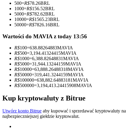
500
=
R$
78.26
BRL
1000
=
R$
156.52
BRL
Zostań traderem kopiującym
5000
=
R$
782.62
BRL
10000
=
R$
1565.23
BRL
Ciesz się podziałem zysków i prowizjami z kopiowania
50000
=
R$
7826.16
BRL
transakcji
Wartości do MAVIA z today 13:56
R$
100
=
638.88264883
MAVIA
R$
500
=
3,194.41324415
MAVIA
R$
1000
=
6,388.82648831
MAVIA
R$
5000
=
31,944.13244159
MAVIA
R$
10000
=
63,888.26488318
MAVIA
R$
50000
=
319,441.3244159
MAVIA
R$
100000
=
638,882.64883181
MAVIA
R$
500000
=
3,194,413.24415908
MAVIA
Informacja
Analiza Big Data, w tym informacje handlowe itp.
Kup kryptowaluty z Bitrue
Utwórz konto Bitrue
aby kupować i sprzedawać kryptowaluty na
najbezpieczniejszej giełdzie kryptowalut.