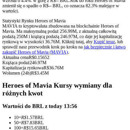
wzrosła o 4.4%. w górę z R$-- BRL.
Rok do roku Heroes of Mavia
Kontrakty terminowe na USDC
zmienił się o spadło o R$-- BRL, co oznacza 82.3% malejące w
wartości.
Kontrakty futures wykorzystujące USDC jako zabezpieczenie
Statystyki Rynku Heroes of Mavia
MAVIA to kryptowaluta zbudowana na blockchainie Heroes of
Mavia. Ma maksymalną podaż 256.99M, z aktualną całkowitą
podażą 250M i krążącą podażą 246.97M, co daje jej kapitalizację
rynkową w wysokości 36.76M. Kliknij tutaj, aby
Kupić teraz
, lub
sprawdź nasz przewodnik krok po kroku na
jak bezpiecznie i łatwo
zakupić Heroes of Mavia (MAVIA)
.
Aktualna cena
R$
0.15652
Krążąca podaż
246.97M
Kapitalizacja rynkowa
R$
36.76M
Kopiowanie Transakcji
Wolumen (24h)
R$
3.45M
Dołącz do najlepszych traderów
Heroes of Mavia Kursy wymiany dla
różnych kwot
Wartości do BRL z today 13:56
10
=
R$
1.57
BRL
50
=
R$
7.83
BRL
100
=
R$
15.65
BRL