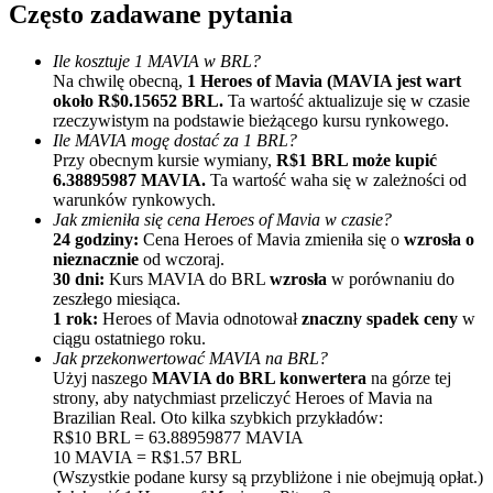
Często zadawane pytania
Ile kosztuje 1 MAVIA w BRL?
Na chwilę obecną,
1 Heroes of Mavia (MAVIA jest wart
około R$0.15652 BRL.
Ta wartość aktualizuje się w czasie
rzeczywistym na podstawie bieżącego kursu rynkowego.
Ile MAVIA mogę dostać za 1 BRL?
Przy obecnym kursie wymiany,
R$1 BRL może kupić
6.38895987 MAVIA.
Ta wartość waha się w zależności od
Polecaj
warunków rynkowych.
Jak zmieniła się cena Heroes of Mavia w czasie?
Zaproś przyjaciela, aby otrzymać nagrody pieniężne
24 godziny:
Cena Heroes of Mavia zmieniła się o
wzrosła o
nieznacznie
od wczoraj.
BTC Welcome Rewards
30 dni:
Kurs MAVIA do BRL
wzrosła
w porównaniu do
zeszłego miesiąca.
1 rok:
Heroes of Mavia odnotował
znaczny spadek ceny
w
ciągu ostatniego roku.
Jak przekonwertować MAVIA na BRL?
Użyj naszego
MAVIA do BRL konwertera
na górze tej
strony, aby natychmiast przeliczyć Heroes of Mavia na
Brazilian Real. Oto kilka szybkich przykładów:
R$10 BRL = 63.88959877 MAVIA
10 MAVIA = R$1.57 BRL
(Wszystkie podane kursy są przybliżone i nie obejmują opłat.)