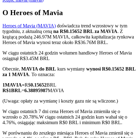
O Heroes of Mavia
Heroes of Mavia (MAVIA)
doświadcza trend wzrostowy w tym
Kontrakty terminowe COIN-M
tygodniu, z aktualną ceną
na R$0.15652 BRL za MAVIA
. Z
krążącą podażą 246.97M MAVIA, całkowita kapitalizacja rynkowa
Kontrakty terminowe na kryptowaluty
Heroes of Mavia wynosi teraz około R$36.76M BRL.
W ciągu ostatnich 24 godzin wolumen handlowy Heroes of Mavia
osiągnął R$3.45M BRL
TradFi
Obecnie,
MAVIA do BRL
kurs wymiany
wynosi R$0.15652 BRL
Instrumenty pochodne na akcje, forex, metale szlachetne i
za 1 MAVIA
. To oznacza:
towary
1
MAVIA
=
R$
0.15652
BRL
R$
1
BRL
=
6.38895987
MAVIA
(Uwaga: opłaty za wymianę i koszty gazu nie są wliczone.)
W ciągu ostatnich 7 dni cena Heroes of Mavia zmieniła się o
wzrosło o 20.78%.
W ciągu ostatnich 24 godzin kurs wahał się o
4.76%, osiągając maksimum R$0 BRL i minimum R$0 BRL.
W porównaniu do zeszłego miesiąca Heroes of Mavia zmienił się o