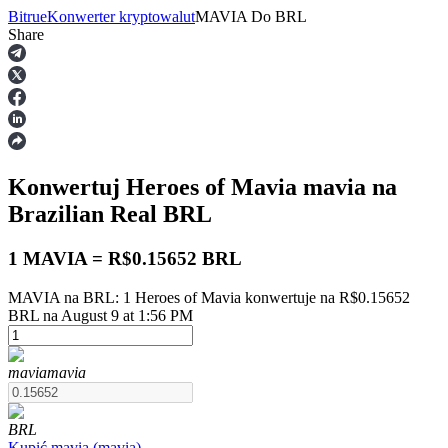
Bitrue
Konwerter kryptowalut
MAVIA
Do
BRL
Share
Kontrakty terminowe
Konwertuj Heroes of Mavia
mavia
na
Brazilian Real
BRL
1 MAVIA = R$0.15652 BRL
MAVIA na BRL: 1 Heroes of Mavia konwertuje na R$0.15652
Kontrakty terminowe na USDT
BRL na August 9 at 1:56 PM
Kontrakty futures wykorzystujące USDT jako zabezpieczenie
mavia
mavia
BRL
Kupić
mavia
(
mavia
)