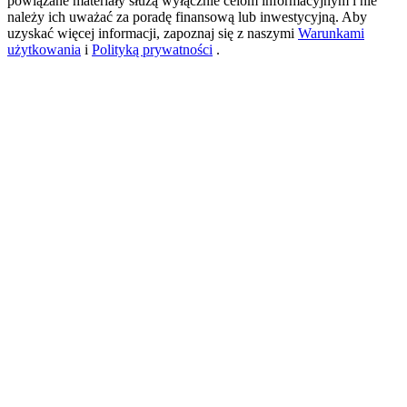
powiązane materiały służą wyłącznie celom informacyjnym i nie
należy ich uważać za poradę finansową lub inwestycyjną. Aby
uzyskać więcej informacji, zapoznaj się z naszymi
Warunkami
użytkowania
i
Polityką prywatności
.
USDT New User Exclusive 10% APR
USDT Flexible Staking | Daily Rewards
BTC New User Exclusive: 6.5% APR
BTC Flexible Staking | Daily Rewards
Więcej wydarzeń