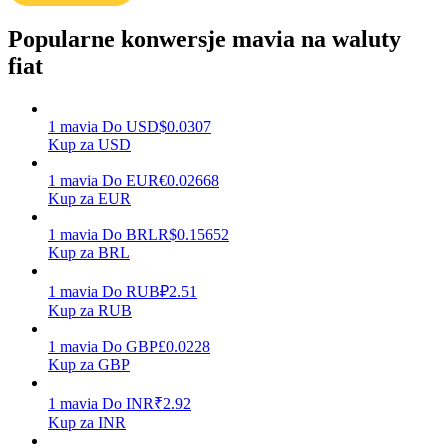
Popularne konwersje mavia na waluty
fiat
Zarabiać
1
mavia
Do
USD
$
0.0307
Kup za USD
1
mavia
Do
EUR
€
0.02668
Kup za EUR
1
mavia
Do
BRL
R$
0.15652
Kup za BRL
Mocna Świnka
1
mavia
Do
RUB
₽
2.51
Kup za RUB
Codziennie zdobywaj konkurencyjne nagrody
1
mavia
Do
GBP
£
0.0228
Kup za GBP
1
mavia
Do
INR
₹
2.92
Kup za INR