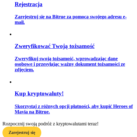
Rejestracja
Zarejestruj się na Bitrue za pomocą swojego adresu e-
mail.
Przewodnik
Przewodnik dla początkujących dotyczący kontraktów futures
Zweryfikować Twoją tożsamość
Zweryfikuj swoją tożsamość, wprowadzając dane
osobowe i przesyłając ważny dokument tożsamości ze
zdjęciem.
Kup kryptowaluty!
Strategie handlowe
Skorzystaj z różnych opcji płatności, aby kupić Heroes of
Dowiedz się, jak zachować rentowność
Mavia na Bitrue.
Rozpocznij swoją podróż z kryptowalutami teraz!
Zarejestruj się