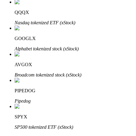
Bitrue
AI
QQQX
Nasdaq tokenized ETF (xStock)
GOOGLX
Alphabet tokenized stock (xStock)
Bitruści Partnerzy
AVGOX
Broadcom tokenized stock (xStock)
PIPEDOG
Pipedog
Afiliaci Bitrue
SPYX
Aż do 65% prowizji!
SP500 tokenized ETF (xStock)