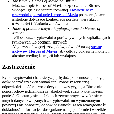
Jak kupić 1 Heroes of Mavia na Bitrue?
Możesz kupić Heroes of Mavia bezpiecznie na
Bitrue
,
BTC Welcome Rewards
wiodącej giełdzie scentralizowanej.
Odwiedź nasz
przewodnik po zakupie Heroes of Mavia
po szczegółowe
Deposit & Trade BTC to Share 25000 USDT prize pool!
instrukcje dotyczące konfiguracji portfela, weryfikacji
tożsamości i składania zamówienia.
Jakie są podobne aktywa kryptograficzne do Heroes of
Mavia?
Jeśli szukasz kryptowalut o porównywalnych kapitalizacjach
Deposit CASHCAT & Win
rynkowych lub cechach, sprawdź:
Share 500000 CASHCAT prize pool
Aby uzyskać więcej szczegółów, odwiedź naszą
stronę
aktywów Heroes of Mavia
, aby odkryć pokrewne monety i
altcoiny według kategorii lub wydajności.
Zastrzeżenie
Exclusive for BitMart Users
Register & Trade to Win 500,000 USDT
Rynki kryptowalut charakteryzują się dużą zmiennością i mogą
doświadczyć szybkich wahań cen. Ponosisz wyłączną
odpowiedzialność za swoje decyzje inwestycyjne, a Bitrue nie
ponosi odpowiedzialności za jakiekolwiek straty, które możesz
ponieść. Opieramy się na źródłach zewnętrznych w zakresie cen i
Precious Metals Trading Carnival
innych danych związanych z kryptowalutami wymienionymi
powyżej i nie ponosimy odpowiedzialności za ich wiarygodność i
Trade Gold & Silver · 33,333 USDT Bonus
dokładność. Informacje udostępniane na tej platformie i wszelkie