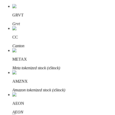
GRVT
Grvt
CC
Automatyczna inwestycja
Canton
Zdobądź długoterminowy zysk i elastyczne zainteresowania
METAX
Meta tokenized stock (xStock)
AMZNX
Amazon tokenized stock (xStock)
Naucz się stakingu
AEON
Dowiedz się, jak uzyskać dochód pasywny
AEON