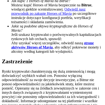
Jak kupić 1 Heroes of Mavia na Bitrue?
Możesz kupić Heroes of Mavia bezpiecznie na
Bitrue
,
BTC Welcome Rewards
wiodącej giełdzie scentralizowanej.
Odwiedź nasz
przewodnik po zakupie Heroes of Mavia
po szczegółowe
Deposit & Trade BTC to Share 25000 USDT prize pool!
instrukcje dotyczące konfiguracji portfela, weryfikacji
tożsamości i składania zamówienia.
Jakie są podobne aktywa kryptograficzne do Heroes of
Mavia?
Jeśli szukasz kryptowalut o porównywalnych kapitalizacjach
Deposit CASHCAT & Win
rynkowych lub cechach, sprawdź:
Share 500000 CASHCAT prize pool
Aby uzyskać więcej szczegółów, odwiedź naszą
stronę
aktywów Heroes of Mavia
, aby odkryć pokrewne monety i
altcoiny według kategorii lub wydajności.
Zastrzeżenie
Exclusive for BitMart Users
Register & Trade to Win 500,000 USDT
Rynki kryptowalut charakteryzują się dużą zmiennością i mogą
doświadczyć szybkich wahań cen. Ponosisz wyłączną
odpowiedzialność za swoje decyzje inwestycyjne, a Bitrue nie
ponosi odpowiedzialności za jakiekolwiek straty, które możesz
ponieść. Opieramy się na źródłach zewnętrznych w zakresie cen i
Precious Metals Trading Carnival
innych danych związanych z kryptowalutami wymienionymi
powyżej i nie ponosimy odpowiedzialności za ich wiarygodność i
Trade Gold & Silver · 33,333 USDT Bonus
dokładność. Informacje udostępniane na tej platformie i wszelkie