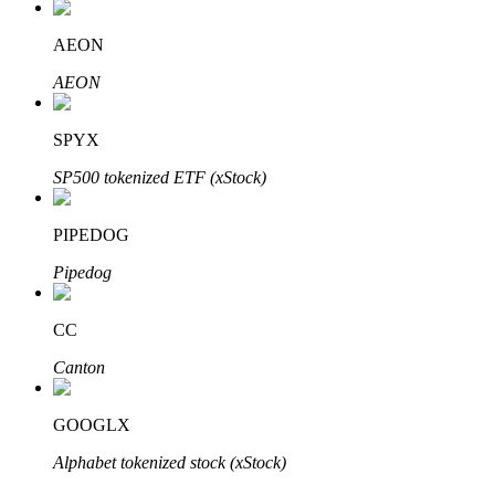
Bitrue
AI
AEON
AEON
SPYX
SP500 tokenized ETF (xStock)
Bitruści Partnerzy
PIPEDOG
Pipedog
CC
Canton
Afiliaci Bitrue
GOOGLX
Aż do 65% prowizji!
Alphabet tokenized stock (xStock)