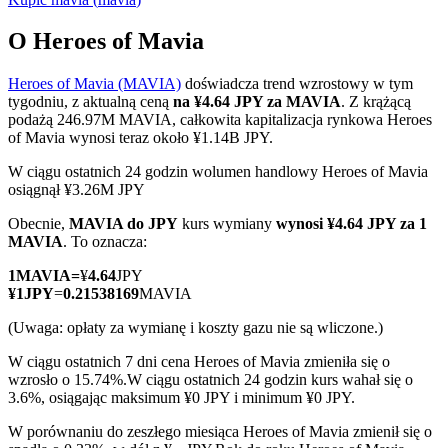
O Heroes of Mavia
Heroes of Mavia (MAVIA)
doświadcza trend wzrostowy w tym
Kontrakty terminowe COIN-M
tygodniu, z aktualną ceną
na ¥4.64 JPY za MAVIA
. Z krążącą
podażą 246.97M MAVIA, całkowita kapitalizacja rynkowa Heroes
Kontrakty terminowe na kryptowaluty
of Mavia wynosi teraz około ¥1.14B JPY.
W ciągu ostatnich 24 godzin wolumen handlowy Heroes of Mavia
osiągnął ¥3.26M JPY
TradFi
Obecnie,
MAVIA do JPY
kurs wymiany
wynosi ¥4.64 JPY za 1
Instrumenty pochodne na akcje, forex, metale szlachetne i
MAVIA
. To oznacza:
towary
1
MAVIA
=
¥
4.64
JPY
¥
1
JPY
=
0.21538169
MAVIA
(Uwaga: opłaty za wymianę i koszty gazu nie są wliczone.)
W ciągu ostatnich 7 dni cena Heroes of Mavia zmieniła się o
wzrosło o 15.74%.
W ciągu ostatnich 24 godzin kurs wahał się o
3.6%, osiągając maksimum ¥0 JPY i minimum ¥0 JPY.
W porównaniu do zeszłego miesiąca Heroes of Mavia zmienił się o