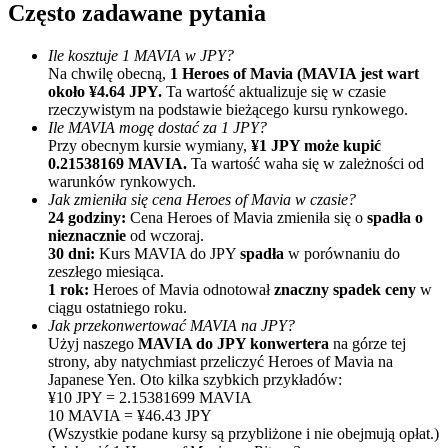
Często zadawane pytania
Ile kosztuje 1 MAVIA w JPY?
Na chwilę obecną,
1 Heroes of Mavia (MAVIA jest wart
około ¥4.64 JPY.
Ta wartość aktualizuje się w czasie
rzeczywistym na podstawie bieżącego kursu rynkowego.
Ile MAVIA mogę dostać za 1 JPY?
Przy obecnym kursie wymiany,
¥1 JPY może kupić
0.21538169 MAVIA.
Ta wartość waha się w zależności od
Polecaj
warunków rynkowych.
Jak zmieniła się cena Heroes of Mavia w czasie?
Zaproś przyjaciela, aby otrzymać nagrody pieniężne
24 godziny:
Cena Heroes of Mavia zmieniła się o
spadła o
nieznacznie
od wczoraj.
BTC Welcome Rewards
30 dni:
Kurs MAVIA do JPY
spadła
w porównaniu do
zeszłego miesiąca.
1 rok:
Heroes of Mavia odnotował
znaczny spadek ceny
w
ciągu ostatniego roku.
Jak przekonwertować MAVIA na JPY?
Użyj naszego
MAVIA do JPY konwertera
na górze tej
strony, aby natychmiast przeliczyć Heroes of Mavia na
Japanese Yen. Oto kilka szybkich przykładów:
¥10 JPY = 2.15381699 MAVIA
10 MAVIA = ¥46.43 JPY
(Wszystkie podane kursy są przybliżone i nie obejmują opłat.)