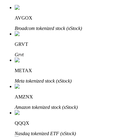
AVGOX
Broadcom tokenized stock (xStock)
GRVT
Automatyczna inwestycja
Grvt
Zdobądź długoterminowy zysk i elastyczne zainteresowania
METAX
Meta tokenized stock (xStock)
AMZNX
Amazon tokenized stock (xStock)
Naucz się stakingu
QQQX
Dowiedz się, jak uzyskać dochód pasywny
Nasdaq tokenized ETF (xStock)