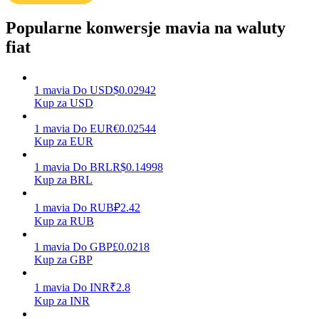
Popularne konwersje mavia na waluty
fiat
Zarabiać
1
mavia
Do
USD
$
0.02942
Kup za USD
1
mavia
Do
EUR
€
0.02544
Kup za EUR
1
mavia
Do
BRL
R$
0.14998
Kup za BRL
Mocna Świnka
1
mavia
Do
RUB
₽
2.42
Kup za RUB
Codziennie zdobywaj konkurencyjne nagrody
1
mavia
Do
GBP
£
0.0218
Kup za GBP
1
mavia
Do
INR
₹
2.8
Kup za INR