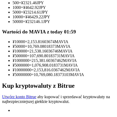
500
=
¥
2321.46
JPY
1000
=
¥
4642.92
JPY
Zostań traderem kopiującym
5000
=
¥
23214.61
JPY
10000
=
¥
46429.22
JPY
Ciesz się podziałem zysków i prowizjami z kopiowania
50000
=
¥
232146.1
JPY
transakcji
Wartości do MAVIA z today 01:59
¥
10000
=
2,153.81603674
MAVIA
¥
50000
=
10,769.08018373
MAVIA
¥
100000
=
21,538.16036746
MAVIA
¥
500000
=
107,690.80183731
MAVIA
¥
1000000
=
215,381.60367462
MAVIA
¥
5000000
=
1,076,908.0183731
MAVIA
¥
10000000
=
2,153,816.0367462
MAVIA
¥
50000000
=
10,769,080.18373103
MAVIA
Informacja
Analiza Big Data, w tym informacje handlowe itp.
Kup kryptowaluty z Bitrue
Utwórz konto Bitrue
aby kupować i sprzedawać kryptowaluty na
najbezpieczniejszej giełdzie kryptowalut.