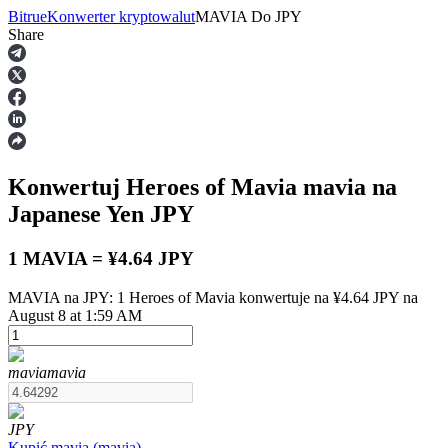
Bitrue
Konwerter kryptowalut
MAVIA
Do
JPY
Share
Kontrakty terminowe
Konwertuj Heroes of Mavia
mavia
na
Japanese Yen
JPY
1 MAVIA = ¥4.64 JPY
MAVIA na JPY: 1 Heroes of Mavia konwertuje na ¥4.64 JPY na
Kontrakty terminowe na USDT
August 8 at 1:59 AM
Kontrakty futures wykorzystujące USDT jako zabezpieczenie
mavia
mavia
JPY
Kupić
mavia
(
mavia
)