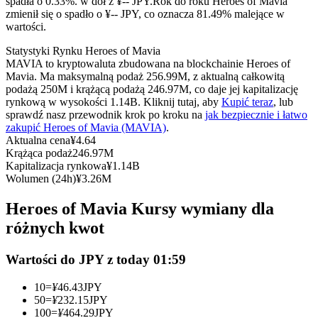
spadła o 0.33%. w dół z ¥-- JPY.
Rok do roku Heroes of Mavia
Kontrakty terminowe na USDC
zmienił się o spadło o ¥-- JPY, co oznacza 81.49% malejące w
wartości.
Kontrakty futures wykorzystujące USDC jako zabezpieczenie
Statystyki Rynku Heroes of Mavia
MAVIA to kryptowaluta zbudowana na blockchainie Heroes of
Mavia. Ma maksymalną podaż 256.99M, z aktualną całkowitą
podażą 250M i krążącą podażą 246.97M, co daje jej kapitalizację
rynkową w wysokości 1.14B. Kliknij tutaj, aby
Kupić teraz
, lub
sprawdź nasz przewodnik krok po kroku na
jak bezpiecznie i łatwo
zakupić Heroes of Mavia (MAVIA)
.
Aktualna cena
¥
4.64
Krążąca podaż
246.97M
Kapitalizacja rynkowa
¥
1.14B
Kopiowanie Transakcji
Wolumen (24h)
¥
3.26M
Dołącz do najlepszych traderów
Heroes of Mavia Kursy wymiany dla
różnych kwot
Wartości do JPY z today 01:59
10
=
¥
46.43
JPY
50
=
¥
232.15
JPY
100
=
¥
464.29
JPY