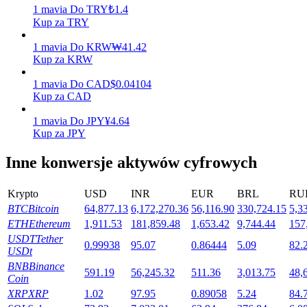
1
mavia
Do
TRY
₺
1.4
Kup za TRY
1
mavia
Do
KRW
₩
41.42
Stawianie
Kup za KRW
Wysokie zyski i natychmiastowy dostęp
1
mavia
Do
CAD
$
0.04104
Kup za CAD
1
mavia
Do
JPY
¥
4.64
Kup za JPY
Inne konwersje aktywów cyfrowych
Krypto
USD
INR
EUR
BRL
RU
BTC
Bitcoin
64,877.13
6,172,270.36
56,116.90
330,724.15
5,3
Launchpool
ETH
Ethereum
1,911.53
181,859.48
1,653.42
9,744.44
157
Elastyczne stawianie zakładów, aby zarabiać na popularnych
USDT
Tether
0.99938
95.07
0.86444
5.09
82.
tokenach
USDt
BNB
Binance
591.19
56,245.32
511.36
3,013.75
48,
Coin
XRP
XRP
1.02
97.95
0.89058
5.24
84.