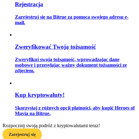
Rejestracja
Zarejestruj się na Bitrue za pomocą swojego adresu e-
mail.
Przewodnik
Przewodnik dla początkujących dotyczący kontraktów futures
Zweryfikować Twoją tożsamość
Zweryfikuj swoją tożsamość, wprowadzając dane
osobowe i przesyłając ważny dokument tożsamości ze
zdjęciem.
Kup kryptowaluty!
Strategie handlowe
Skorzystaj z różnych opcji płatności, aby kupić Heroes of
Dowiedz się, jak zachować rentowność
Mavia na Bitrue.
Rozpocznij swoją podróż z kryptowalutami teraz!
Zarejestruj się