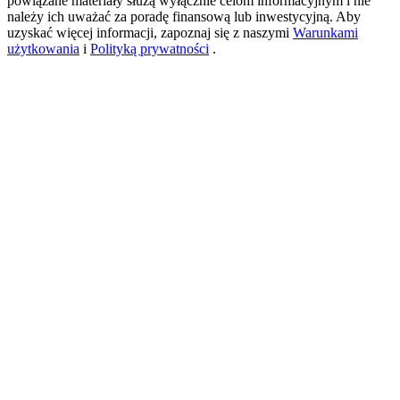
powiązane materiały służą wyłącznie celom informacyjnym i nie
należy ich uważać za poradę finansową lub inwestycyjną. Aby
uzyskać więcej informacji, zapoznaj się z naszymi
Warunkami
użytkowania
i
Polityką prywatności
.
USDT New User Exclusive 10% APR
USDT Flexible Staking | Daily Rewards
BTC New User Exclusive: 6.5% APR
BTC Flexible Staking | Daily Rewards
Więcej wydarzeń