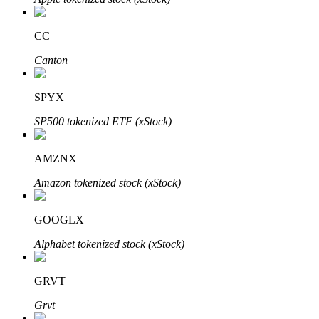
CC
Canton
SPYX
Automatyczna inwestycja
SP500 tokenized ETF (xStock)
Zdobądź długoterminowy zysk i elastyczne zainteresowania
AMZNX
Amazon tokenized stock (xStock)
GOOGLX
Alphabet tokenized stock (xStock)
Naucz się stakingu
GRVT
Dowiedz się, jak uzyskać dochód pasywny
Grvt