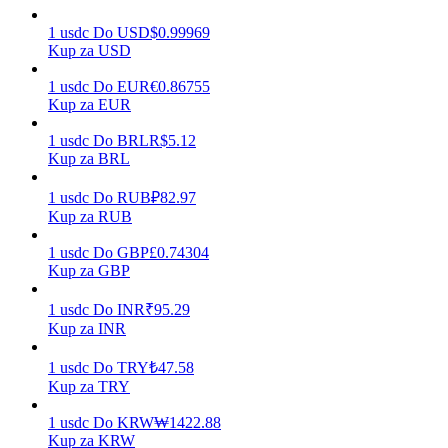
1
usdc
Do
USD
$
0.99969
Kup za USD
Zarabiać
1
usdc
Do
EUR
€
0.86755
Kup za EUR
1
usdc
Do
BRL
R$
5.12
Kup za BRL
1
usdc
Do
RUB
₽
82.97
Kup za RUB
1
usdc
Do
GBP
£
0.74304
Kup za GBP
Mocna Świnka
1
usdc
Do
INR
₹
95.29
Codziennie zdobywaj konkurencyjne nagrody
Kup za INR
1
usdc
Do
TRY
₺
47.58
Kup za TRY
1
usdc
Do
KRW
₩
1422.88
Kup za KRW