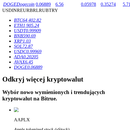
DOGE
Dogecoin
0.06889
6.56
0.05978
0.35274
5.7
USD
INR
EUR
BRL
RUB
TRY
BTC
64,402.82
ETH
1,905.24
USDT
0.99909
Blokady BTR
BNB
590.69
XRP
1.03
Ekskluzywne inwestycje dla posiadaczy BTR
SOL
72.87
USDC
0.99969
ADA
0.20205
AVAX
6.45
DOGE
0.06889
Odkryj więcej kryptowalut
Wybór nowo wymienionych i trendujących
kryptowalut na
Bitrue
.
Pożyczki
Usługa pożyczek wspieranych kryptowalutami
AAPLX
Apple tokenized stock (xStock)