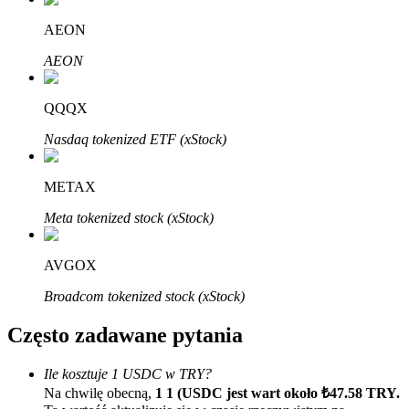
Bitrue
AI
AEON
AEON
QQQX
Nasdaq tokenized ETF (xStock)
Bitruści Partnerzy
METAX
Meta tokenized stock (xStock)
AVGOX
Broadcom tokenized stock (xStock)
Często zadawane pytania
Afiliaci Bitrue
Ile kosztuje 1 USDC w TRY?
Aż do 65% prowizji!
Na chwilę obecną,
1 1 (USDC jest wart około ₺47.58 TRY.