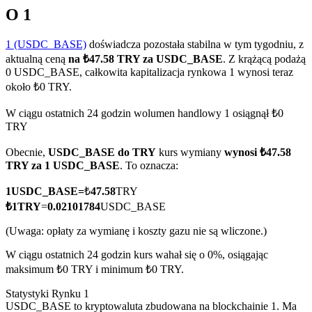
O 1
1 (USDC_BASE)
doświadcza pozostała stabilna w tym tygodniu, z
aktualną ceną
na ₺47.58 TRY za USDC_BASE
. Z krążącą podażą
Kontrakty terminowe COIN-M
0 USDC_BASE, całkowita kapitalizacja rynkowa 1 wynosi teraz
około ₺0 TRY.
Kontrakty terminowe na kryptowaluty
W ciągu ostatnich 24 godzin wolumen handlowy 1 osiągnął ₺0
TRY
TradFi
Obecnie,
USDC_BASE do TRY
kurs wymiany
wynosi ₺47.58
Instrumenty pochodne na akcje, forex, metale szlachetne i
TRY za 1 USDC_BASE
. To oznacza:
towary
1
USDC_BASE
=
₺
47.58
TRY
₺
1
TRY
=
0.02101784
USDC_BASE
(Uwaga: opłaty za wymianę i koszty gazu nie są wliczone.)
W ciągu ostatnich 24 godzin kurs wahał się o 0%, osiągając
maksimum ₺0 TRY i minimum ₺0 TRY.
Statystyki Rynku 1
USDC_BASE to kryptowaluta zbudowana na blockchainie 1. Ma