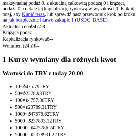
Kontrakty terminowe na USDC
maksymalną podaż 0, z aktualną całkowitą podażą 0 i krążącą
podażą 0, co daje jej kapitalizację rynkową w wysokości 0. Kliknij
Kontrakty futures wykorzystujące USDC jako zabezpieczenie
tutaj, aby
Kupić teraz
, lub sprawdź nasz przewodnik krok po kroku
na
jak bezpiecznie i łatwo zakupić 1 (USDC_BASE)
.
Aktualna cena
₺
47.58
Krążąca podaż
--
Kapitalizacja rynkowa
₺
--
Wolumen (24h)
₺
--
1 Kursy wymiany dla różnych kwot
Wartości do TRY z today 20:00
Kopiowanie Transakcji
10
=
₺
475.79
TRY
Dołącz do najlepszych traderów
50
=
₺
2378.93
TRY
100
=
₺
4757.86
TRY
500
=
₺
23789.31
TRY
1000
=
₺
47578.62
TRY
5000
=
₺
237893.12
TRY
10000
=
₺
475786.24
TRY
50000
=
₺
2378931.22
TRY