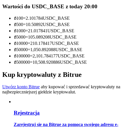
Wartości do USDC_BASE z today 20:00
Zostań traderem kopiującym
₺
100
=
2.101784
USDC_BASE
Ciesz się podziałem zysków i prowizjami z kopiowania
transakcji
₺
500
=
10.50892
USDC_BASE
₺
1000
=
21.017841
USDC_BASE
₺
5000
=
105.089208
USDC_BASE
₺
10000
=
210.178417
USDC_BASE
₺
50000
=
1,050.892088
USDC_BASE
₺
100000
=
2,101.784177
USDC_BASE
₺
500000
=
10,508.920886
USDC_BASE
Kup kryptowaluty z Bitrue
Informacja
Utwórz konto Bitrue
aby kupować i sprzedawać kryptowaluty na
najbezpieczniejszej giełdzie kryptowalut.
Analiza Big Data, w tym informacje handlowe itp.
Rejestracja
Zarejestruj się na Bitrue za pomocą swojego adresu e-