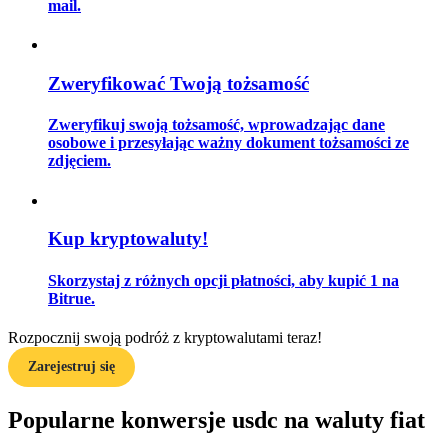
mail.
Przewodnik
Zweryfikować Twoją tożsamość
Przewodnik dla początkujących dotyczący kontraktów futures
Zweryfikuj swoją tożsamość, wprowadzając dane
osobowe i przesyłając ważny dokument tożsamości ze
zdjęciem.
Kup kryptowaluty!
Skorzystaj z różnych opcji płatności, aby kupić 1 na
Bitrue.
Strategie handlowe
Rozpocznij swoją podróż z kryptowalutami teraz!
Dowiedz się, jak zachować rentowność
Zarejestruj się
Popularne konwersje usdc na waluty fiat