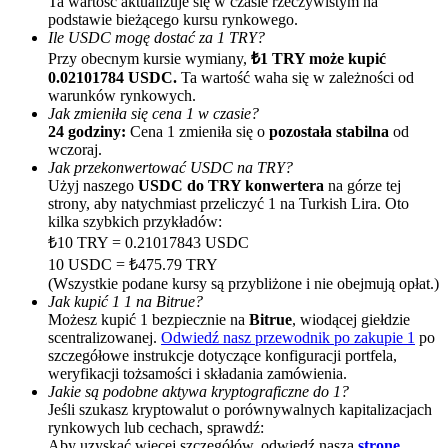
Ta wartość aktualizuje się w czasie rzeczywistym na
podstawie bieżącego kursu rynkowego.
Ile USDC mogę dostać za 1 TRY?
Przy obecnym kursie wymiany,
₺1 TRY może kupić
0.02101784 USDC.
Ta wartość waha się w zależności od
warunków rynkowych.
Jak zmieniła się cena 1 w czasie?
24 godziny:
Cena 1 zmieniła się o
pozostała stabilna
od
wczoraj.
Jak przekonwertować USDC na TRY?
Polecaj
Użyj naszego
USDC do TRY konwertera
na górze tej
Zaproś przyjaciela, aby otrzymać nagrody pieniężne
strony, aby natychmiast przeliczyć 1 na Turkish Lira. Oto
kilka szybkich przykładów:
Deposit CASHCAT & Win
₺10 TRY = 0.21017843 USDC
10 USDC = ₺475.79 TRY
(Wszystkie podane kursy są przybliżone i nie obejmują opłat.)
Jak kupić 1 1 na Bitrue?
Możesz kupić 1 bezpiecznie na
Bitrue
, wiodącej giełdzie
scentralizowanej.
Odwiedź nasz przewodnik po zakupie 1
po
szczegółowe instrukcje dotyczące konfiguracji portfela,
weryfikacji tożsamości i składania zamówienia.
Jakie są podobne aktywa kryptograficzne do 1?
Jeśli szukasz kryptowalut o porównywalnych kapitalizacjach
rynkowych lub cechach, sprawdź:
Aby uzyskać więcej szczegółów, odwiedź naszą
stronę