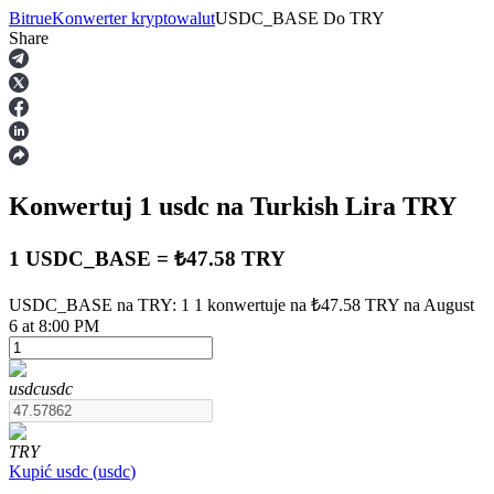
Bitrue
Konwerter kryptowalut
USDC_BASE
Do
TRY
Share
Kontrakty terminowe
Konwertuj 1
usdc
na Turkish Lira
TRY
1 USDC_BASE = ₺47.58 TRY
USDC_BASE na TRY: 1 1 konwertuje na ₺47.58 TRY na August
6 at 8:00 PM
Kontrakty terminowe na USDT
Kontrakty futures wykorzystujące USDT jako zabezpieczenie
usdc
usdc
TRY
Kupić
usdc
(
usdc
)