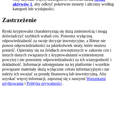
aktywów 1
, aby odkryć pokrewne monety i altcoiny według
Deposit CASHCAT & Win
kategorii lub wydajności.
Share 500000 CASHCAT prize pool
Zastrzeżenie
Rynki kryptowalut charakteryzują się dużą zmiennością i mogą
doświadczyć szybkich wahań cen. Ponosisz wyłączną
Exclusive for BitMart Users
odpowiedzialność za swoje decyzje inwestycyjne, a Bitrue nie
ponosi odpowiedzialności za jakiekolwiek straty, które możesz
Register & Trade to Win 500,000 USDT
ponieść. Opieramy się na źródłach zewnętrznych w zakresie cen i
innych danych związanych z kryptowalutami wymienionymi
powyżej i nie ponosimy odpowiedzialności za ich wiarygodność i
dokładność. Informacje udostępniane na tej platformie i wszelkie
powiązane materiały służą wyłącznie celom informacyjnym i nie
Precious Metals Trading Carnival
należy ich uważać za poradę finansową lub inwestycyjną. Aby
uzyskać więcej informacji, zapoznaj się z naszymi
Warunkami
Trade Gold & Silver · 33,333 USDT Bonus
użytkowania
i
Polityką prywatności
.
USDT New User Exclusive 10% APR
USDT Flexible Staking | Daily Rewards