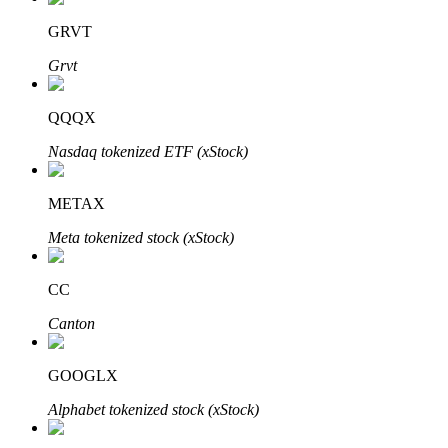
GRVT
Grvt
QQQX
Automatyczna inwestycja
Nasdaq tokenized ETF (xStock)
Zdobądź długoterminowy zysk i elastyczne zainteresowania
METAX
Meta tokenized stock (xStock)
CC
Canton
GOOGLX
Naucz się stakingu
Alphabet tokenized stock (xStock)
Dowiedz się, jak uzyskać dochód pasywny