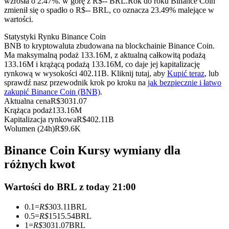
wzrosła o 2.47%. w górę z R$-- BRL.
Rok do roku Binance Coin
Kontrakty terminowe na USDC
zmienił się o spadło o R$-- BRL, co oznacza 23.49% malejące w
wartości.
Kontrakty futures wykorzystujące USDC jako zabezpieczenie
Statystyki Rynku Binance Coin
BNB to kryptowaluta zbudowana na blockchainie Binance Coin.
Ma maksymalną podaż 133.16M, z aktualną całkowitą podażą
133.16M i krążącą podażą 133.16M, co daje jej kapitalizację
rynkową w wysokości 402.11B. Kliknij tutaj, aby
Kupić teraz
, lub
sprawdź nasz przewodnik krok po kroku na
jak bezpiecznie i łatwo
zakupić Binance Coin (BNB)
.
Aktualna cena
R$
3031.07
Krążąca podaż
133.16M
Kapitalizacja rynkowa
R$
402.11B
Kopiowanie Transakcji
Wolumen (24h)
R$
9.6K
Dołącz do najlepszych traderów
Binance Coin Kursy wymiany dla
różnych kwot
Wartości do BRL z today 21:00
0.1
=
R$
303.11
BRL
0.5
=
R$
1515.54
BRL
1
=
R$
3031.07
BRL