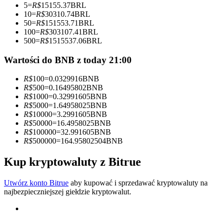
5
=
R$
15155.37
BRL
10
=
R$
30310.74
BRL
Zostań traderem kopiującym
50
=
R$
151553.71
BRL
100
=
R$
303107.41
BRL
Ciesz się podziałem zysków i prowizjami z kopiowania
500
=
R$
1515537.06
BRL
transakcji
Wartości do BNB z today 21:00
R$
100
=
0.0329916
BNB
R$
500
=
0.16495802
BNB
R$
1000
=
0.32991605
BNB
R$
5000
=
1.64958025
BNB
R$
10000
=
3.2991605
BNB
R$
50000
=
16.4958025
BNB
R$
100000
=
32.991605
BNB
R$
500000
=
164.95802504
BNB
Informacja
Analiza Big Data, w tym informacje handlowe itp.
Kup kryptowaluty z Bitrue
Utwórz konto Bitrue
aby kupować i sprzedawać kryptowaluty na
najbezpieczniejszej giełdzie kryptowalut.