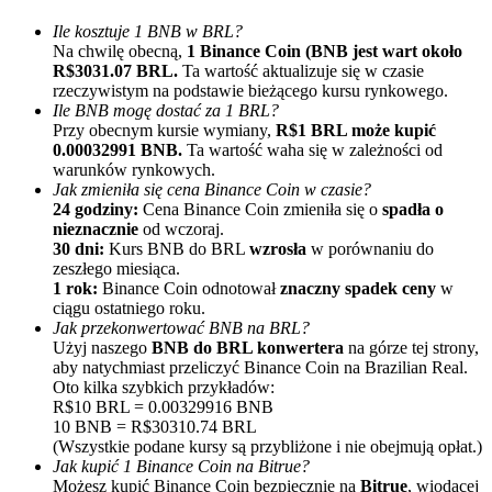
Ile kosztuje 1 BNB w BRL?
Na chwilę obecną,
1 Binance Coin (BNB jest wart około
R$3031.07 BRL.
Ta wartość aktualizuje się w czasie
rzeczywistym na podstawie bieżącego kursu rynkowego.
Ile BNB mogę dostać za 1 BRL?
Przy obecnym kursie wymiany,
R$1 BRL może kupić
0.00032991 BNB.
Ta wartość waha się w zależności od
warunków rynkowych.
Polecaj
Jak zmieniła się cena Binance Coin w czasie?
24 godziny:
Cena Binance Coin zmieniła się o
spadła o
Zaproś przyjaciela, aby otrzymać nagrody pieniężne
nieznacznie
od wczoraj.
30 dni:
Kurs BNB do BRL
wzrosła
w porównaniu do
Deposit CASHCAT & Win
zeszłego miesiąca.
1 rok:
Binance Coin odnotował
znaczny spadek ceny
w
ciągu ostatniego roku.
Jak przekonwertować BNB na BRL?
Użyj naszego
BNB do BRL konwertera
na górze tej strony,
aby natychmiast przeliczyć Binance Coin na Brazilian Real.
Oto kilka szybkich przykładów:
R$10 BRL = 0.00329916 BNB
10 BNB = R$30310.74 BRL
(Wszystkie podane kursy są przybliżone i nie obejmują opłat.)
Jak kupić 1 Binance Coin na Bitrue?
Możesz kupić Binance Coin bezpiecznie na
Bitrue
, wiodącej