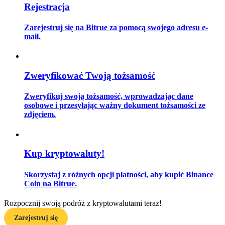
Rejestracja
Zarejestruj się na Bitrue za pomocą swojego adresu e-
mail.
Przewodnik
Przewodnik dla początkujących dotyczący kontraktów futures
Zweryfikować Twoją tożsamość
Zweryfikuj swoją tożsamość, wprowadzając dane
osobowe i przesyłając ważny dokument tożsamości ze
zdjęciem.
Kup kryptowaluty!
Strategie handlowe
Skorzystaj z różnych opcji płatności, aby kupić Binance
Dowiedz się, jak zachować rentowność
Coin na Bitrue.
Rozpocznij swoją podróż z kryptowalutami teraz!
Zarejestruj się