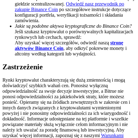
giełdzie scentralizowanej.
Odwiedź nasz przewodnik po
Deposit CASHCAT & Win
zakupie Binance Coin
po szczegółowe instrukcje dotyczące
konfiguracji portfela, weryfikacji tożsamości i składania
Share 500000 CASHCAT prize pool
zamówienia.
Jakie są podobne aktywa kryptograficzne do Binance Coin?
Jeśli szukasz kryptowalut o porównywalnych kapitalizacjach
rynkowych lub cechach, sprawdź:
Aby uzyskać więcej szczegółów, odwiedź naszą
stronę
Exclusive for BitMart Users
aktywów Binance Coin
, aby odkryć pokrewne monety i
altcoiny według kategorii lub wydajności.
Register & Trade to Win 500,000 USDT
Zastrzeżenie
Rynki kryptowalut charakteryzują się dużą zmiennością i mogą
Precious Metals Trading Carnival
doświadczyć szybkich wahań cen. Ponosisz wyłączną
odpowiedzialność za swoje decyzje inwestycyjne, a Bitrue nie
Trade Gold & Silver · 33,333 USDT Bonus
ponosi odpowiedzialności za jakiekolwiek straty, które możesz
ponieść. Opieramy się na źródłach zewnętrznych w zakresie cen i
innych danych związanych z kryptowalutami wymienionymi
powyżej i nie ponosimy odpowiedzialności za ich wiarygodność i
dokładność. Informacje udostępniane na tej platformie i wszelkie
USDT New User Exclusive 10% APR
powiązane materiały służą wyłącznie celom informacyjnym i nie
należy ich uważać za poradę finansową lub inwestycyjną. Aby
USDT Flexible Staking | Daily Rewards
uzyskać więcej informacji, zapoznaj się z naszymi
Warunkami