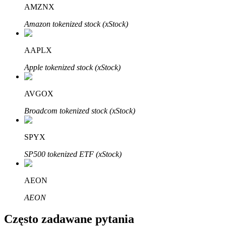
Bitrue
AI
AMZNX
Amazon tokenized stock (xStock)
AAPLX
Apple tokenized stock (xStock)
Bitruści Partnerzy
AVGOX
Broadcom tokenized stock (xStock)
SPYX
SP500 tokenized ETF (xStock)
AEON
Afiliaci Bitrue
AEON
Aż do 65% prowizji!
Często zadawane pytania