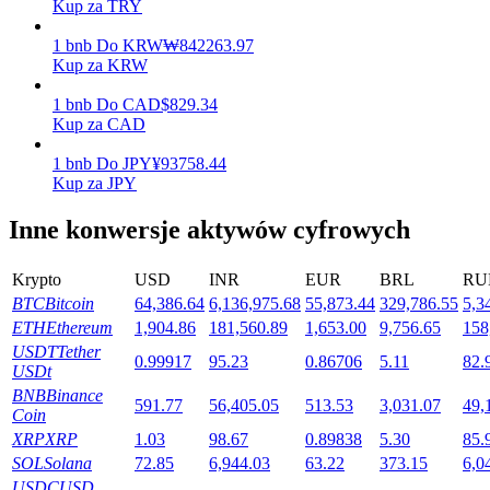
Kup za TRY
1
bnb
Do
KRW
₩
842263.97
Kup za KRW
Stawianie
1
bnb
Do
CAD
$
829.34
Wysokie zyski i natychmiastowy dostęp
Kup za CAD
1
bnb
Do
JPY
¥
93758.44
Kup za JPY
Inne konwersje aktywów cyfrowych
Krypto
USD
INR
EUR
BRL
RU
BTC
Bitcoin
64,386.64
6,136,975.68
55,873.44
329,786.55
5,3
ETH
Ethereum
1,904.86
181,560.89
1,653.00
9,756.65
158
Launchpool
USDT
Tether
0.99917
95.23
0.86706
5.11
82.
USDt
Elastyczne stawianie zakładów, aby zarabiać na popularnych
BNB
Binance
tokenach
591.77
56,405.05
513.53
3,031.07
49,
Coin
XRP
XRP
1.03
98.67
0.89838
5.30
85.
SOL
Solana
72.85
6,944.03
63.22
373.15
6,0
USDC
USD