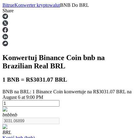
Bitrue
Konwerter kryptowalut
BNB
Do
BRL
Share
Kontrakty terminowe
Konwertuj Binance Coin
bnb
na
Brazilian Real
BRL
1 BNB = R$3031.07 BRL
BNB na BRL: 1 Binance Coin konwertuje na R$3031.07 BRL na
Kontrakty terminowe na USDT
August 6 at 9:00 PM
Kontrakty futures wykorzystujące USDT jako zabezpieczenie
bnb
bnb
BRL
Kupić
bnb
(
bnb
)