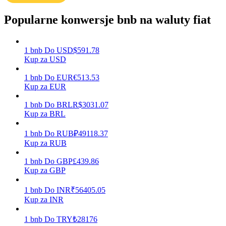
Popularne konwersje bnb na waluty fiat
Zarabiać
1
bnb
Do
USD
$
591.78
Kup za USD
1
bnb
Do
EUR
€
513.53
Kup za EUR
1
bnb
Do
BRL
R$
3031.07
Kup za BRL
1
bnb
Do
RUB
₽
49118.37
Mocna Świnka
Kup za RUB
Codziennie zdobywaj konkurencyjne nagrody
1
bnb
Do
GBP
£
439.86
Kup za GBP
1
bnb
Do
INR
₹
56405.05
Kup za INR
1
bnb
Do
TRY
₺
28176