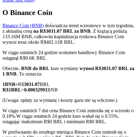
O Binance Coin
Binance Coin (BNB)
doświadcza trend wzrostowy w tym tygodniu,
Kontrakty terminowe COIN-M
z aktualną ceną
na R$3031.07 BRL za BNB
. Z krążącą podażą
133.16M BNB, całkowita kapitalizacja rynkowa Binance Coin
Kontrakty terminowe na kryptowaluty
wynosi teraz około R$402.11B BRL.
W ciągu ostatnich 24 godzin wolumen handlowy Binance Coin
osiągnął R$9.6K BRL
TradFi
Obecnie,
BNB do BRL
kurs wymiany
wynosi R$3031.07 BRL za
Instrumenty pochodne na akcje, forex, metale szlachetne i
1 BNB
. To oznacza:
towary
1
BNB
=
R$
3031.07
BRL
R$
1
BRL
=
0.00032991
BNB
(Uwaga: opłaty za wymianę i koszty gazu nie są wliczone.)
W ciągu ostatnich 7 dni cena Binance Coin zmieniła się o wzrosło o
0.18%.
W ciągu ostatnich 24 godzin kurs wahał się o 0.55%,
osiągając maksimum R$0 BRL i minimum R$0 BRL.
W porównaniu do zeszłego miesiąca Binance Coin zmienił się o