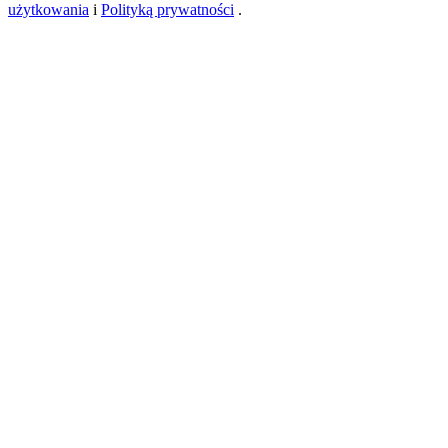
użytkowania
i
Polityką prywatności
.
New Listing Futures Fest
Trade New Futures, Win 200,000 USDT
Crypto World Cup 2026: Grand Finale
77,777+3k Rewards
Więcej wydarzeń