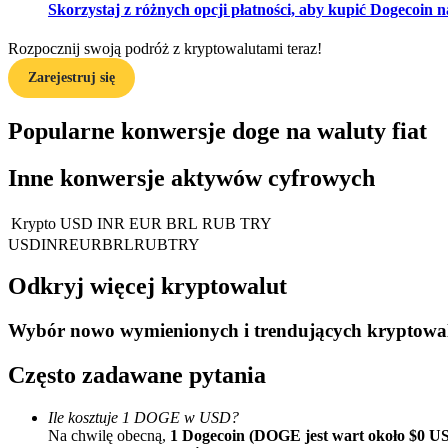
Skorzystaj z różnych opcji płatności, aby kupić Dogecoin n
Zostań traderem kopiującym
Rozpocznij swoją podróż z kryptowalutami teraz!
Ciesz się podziałem zysków i prowizjami z kopiowania transak
Zarejestruj się
Popularne konwersje doge na waluty fiat
Inne konwersje aktywów cyfrowych
Krypto
USD
INR
EUR
BRL
RUB
TRY
USD
INR
EUR
BRL
RUB
TRY
Informacja
Odkryj więcej kryptowalut
Analiza Big Data, w tym informacje handlowe itp.
Wybór nowo wymienionych i trendujących kryptowa
Często zadawane pytania
Ile kosztuje 1 DOGE w USD?
Na chwilę obecną,
1 Dogecoin (DOGE jest wart około $0 U