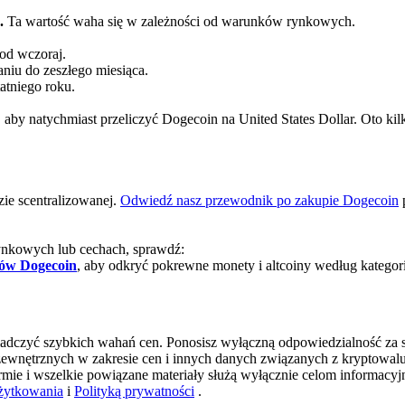
.
Ta wartość waha się w zależności od warunków rynkowych.
od wczoraj.
iu do zeszłego miesiąca.
atniego roku.
y, aby natychmiast przeliczyć Dogecoin na United States Dollar. Oto ki
zie scentralizowanej.
Odwiedź nasz przewodnik po zakupie Dogecoin
p
rynkowych lub cechach, sprawdź:
wów Dogecoin
, aby odkryć pokrewne monety i altcoiny według kategori
iadczyć szybkich wahań cen. Ponosisz wyłączną odpowiedzialność za sw
ch zewnętrznych w zakresie cen i innych danych związanych z kryptow
ormie i wszelkie powiązane materiały służą wyłącznie celom informacyj
żytkowania
i
Polityką prywatności
.