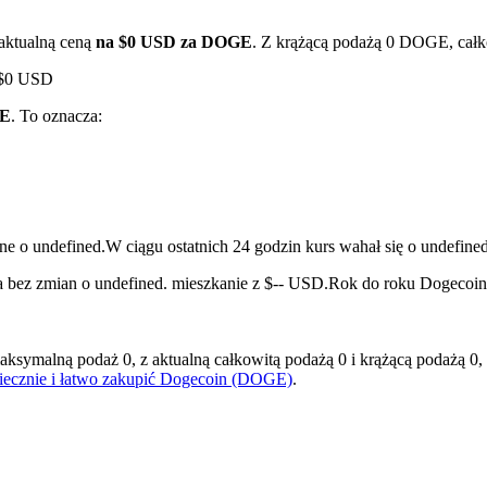
 aktualną ceną
na $0 USD za DOGE
. Z krążącą podażą 0 DOGE, całk
 $0 USD
GE
. To oznacza:
lne o undefined.
W ciągu ostatnich 24 godzin kurs wahał się o undef
ry
a bez zmian o undefined. mieszkanie z $-- USD.
Rok do roku Dogecoin z
alną podaż 0, z aktualną całkowitą podażą 0 i krążącą podażą 0, co 
piecznie i łatwo zakupić Dogecoin (DOGE)
.