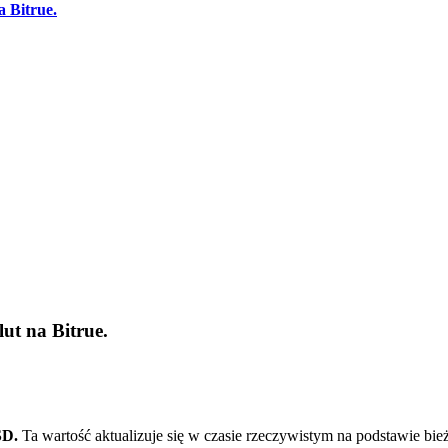
a Bitrue.
cji
lut na
Bitrue
.
SD.
Ta wartość aktualizuje się w czasie rzeczywistym na podstawie bi