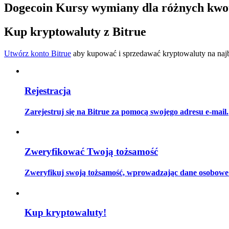
Dogecoin Kursy wymiany dla różnych kwo
Kontrakty futures wykorzystujące USDC jako zabezpieczenie
Kup kryptowaluty z Bitrue
Utwórz konto Bitrue
aby kupować i sprzedawać kryptowaluty na najbe
Rejestracja
Zarejestruj się na Bitrue za pomocą swojego adresu e-mail.
Kopiowanie Transakcji
Dołącz do najlepszych traderów
Zweryfikować Twoją tożsamość
Zweryfikuj swoją tożsamość, wprowadzając dane osobowe i
Kup kryptowaluty!