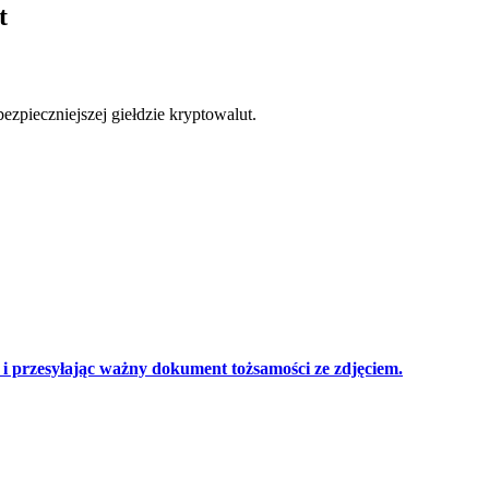
t
zpieczniejszej giełdzie kryptowalut.
 przesyłając ważny dokument tożsamości ze zdjęciem.