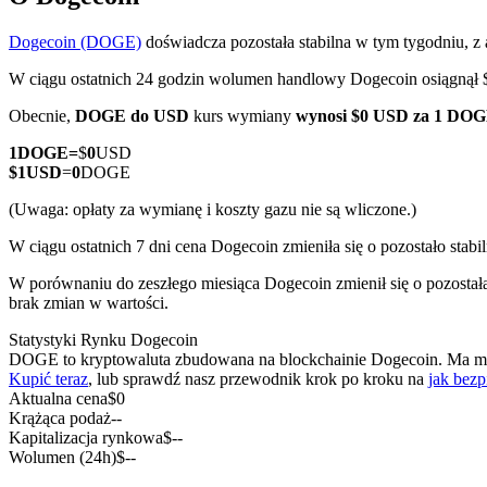
Dogecoin (DOGE)
doświadcza pozostała stabilna w tym tygodniu, z
W ciągu ostatnich 24 godzin wolumen handlowy Dogecoin osiągnął
Kontrakty terminowe COIN-M
Obecnie,
DOGE do USD
kurs wymiany
wynosi $0 USD za 1 DO
Kontrakty terminowe na kryptowaluty
1
DOGE
=
$
0
USD
$
1
USD
=
0
DOGE
(Uwaga: opłaty za wymianę i koszty gazu nie są wliczone.)
TradFi
W ciągu ostatnich 7 dni cena Dogecoin zmieniła się o pozostało stabi
Instrumenty pochodne na akcje, forex, metale szlachetne i towa
W porównaniu do zeszłego miesiąca Dogecoin zmienił się o pozostał
brak zmian w wartości.
Statystyki Rynku Dogecoin
DOGE to kryptowaluta zbudowana na blockchainie Dogecoin. Ma maksym
Kupić teraz
, lub sprawdź nasz przewodnik krok po kroku na
jak bez
Aktualna cena
$
0
Krążąca podaż
--
Kapitalizacja rynkowa
$
--
Wolumen (24h)
$
--
Kontrakty terminowe na USDC