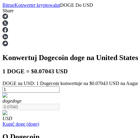
Bitrue
Konwerter kryptowalut
DOGE
Do
USD
Share
Kontrakty terminowe
Konwertuj Dogecoin
doge
na United State
1 DOGE = $0.07043 USD
DOGE na USD: 1 Dogecoin konwertuje na $0.07043 USD na August
Kontrakty terminowe na USDT
doge
doge
Kontrakty futures wykorzystujące USDT jako zabezpieczenie
USD
Kupić
doge
(
doge
)
O Dogecoin