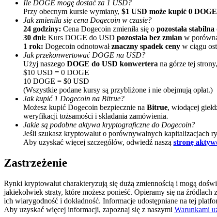
Ile DOGE mogę dostać za 1 USD?
Przy obecnym kursie wymiany,
$1 USD może kupić 0 DOGE
Jak zmieniła się cena Dogecoin w czasie?
Przewodnik
24 godziny:
Cena Dogecoin zmieniła się o
pozostała stabilna
Przewodnik dla początkujących dotyczący kontraktów futures
30 dni:
Kurs DOGE do USD
pozostała bez zmian
w porównan
1 rok:
Dogecoin odnotował
znaczny spadek ceny
w ciągu ost
Jak przekonwertować DOGE na USD?
Użyj naszego
DOGE do USD konwertera
na górze tej stron
$10 USD = 0 DOGE
10 DOGE = $0 USD
(Wszystkie podane kursy są przybliżone i nie obejmują opłat.)
Jak kupić 1 Dogecoin na Bitrue?
Możesz kupić Dogecoin bezpiecznie na
Bitrue
, wiodącej giełd
weryfikacji tożsamości i składania zamówienia.
Jakie są podobne aktywa kryptograficzne do Dogecoin?
Jeśli szukasz kryptowalut o porównywalnych kapitalizacjach 
Strategie handlowe
Aby uzyskać więcej szczegółów, odwiedź naszą
stronę akty
Dowiedz się, jak zachować rentowność
Zastrzeżenie
Rynki kryptowalut charakteryzują się dużą zmiennością i mogą dośw
jakiekolwiek straty, które możesz ponieść. Opieramy się na źródła
ich wiarygodność i dokładność. Informacje udostępniane na tej platf
Aby uzyskać więcej informacji, zapoznaj się z naszymi
Warunkami u