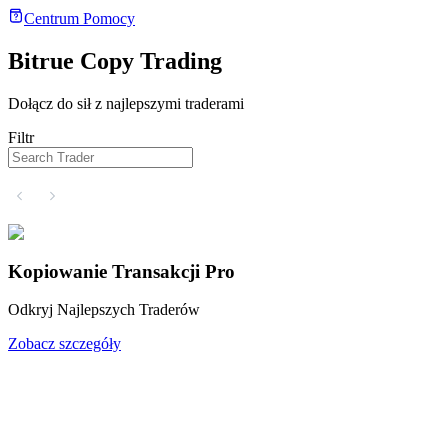
Centrum Pomocy
Bitrue Copy Trading
Kontrakty terminowe
Dołącz do sił z najlepszymi traderami
Filtr
Kopiowanie Transakcji Pro
Kontrakty terminowe na USDT
Odkryj Najlepszych Traderów
Kontrakty futures wykorzystujące USDT jako zabezpieczenie
Zobacz szczegóły