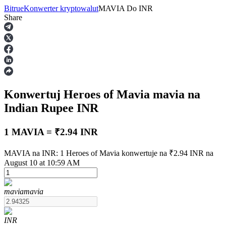
Bitrue
Konwerter kryptowalut
MAVIA
Do
INR
Share
Kontrakty terminowe
Konwertuj Heroes of Mavia
mavia
na
Indian Rupee
INR
1 MAVIA = ₹2.94 INR
Kontrakty terminowe na USDT
MAVIA na INR: 1 Heroes of Mavia konwertuje na ₹2.94 INR na
August 10 at 10:59 AM
Kontrakty futures wykorzystujące USDT jako zabezpieczenie
mavia
mavia
INR