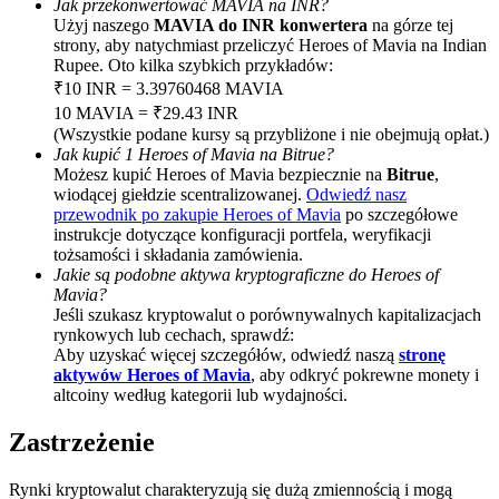
Jak przekonwertować MAVIA na INR?
Użyj naszego
MAVIA do INR konwertera
na górze tej
BTC Welcome Rewards
strony, aby natychmiast przeliczyć Heroes of Mavia na Indian
Rupee. Oto kilka szybkich przykładów:
Deposit & Trade BTC to Share 25000 USDT prize pool!
₹10 INR = 3.39760468 MAVIA
10 MAVIA = ₹29.43 INR
(Wszystkie podane kursy są przybliżone i nie obejmują opłat.)
Jak kupić 1 Heroes of Mavia na Bitrue?
Deposit CASHCAT & Win
Możesz kupić Heroes of Mavia bezpiecznie na
Bitrue
,
wiodącej giełdzie scentralizowanej.
Odwiedź nasz
Share 500000 CASHCAT prize pool
przewodnik po zakupie Heroes of Mavia
po szczegółowe
instrukcje dotyczące konfiguracji portfela, weryfikacji
tożsamości i składania zamówienia.
Jakie są podobne aktywa kryptograficzne do Heroes of
Mavia?
Exclusive for BitMart Users
Jeśli szukasz kryptowalut o porównywalnych kapitalizacjach
rynkowych lub cechach, sprawdź:
Register & Trade to Win 500,000 USDT
Aby uzyskać więcej szczegółów, odwiedź naszą
stronę
aktywów Heroes of Mavia
, aby odkryć pokrewne monety i
altcoiny według kategorii lub wydajności.
Precious Metals Trading Carnival
Zastrzeżenie
Trade Gold & Silver · 33,333 USDT Bonus
Rynki kryptowalut charakteryzują się dużą zmiennością i mogą