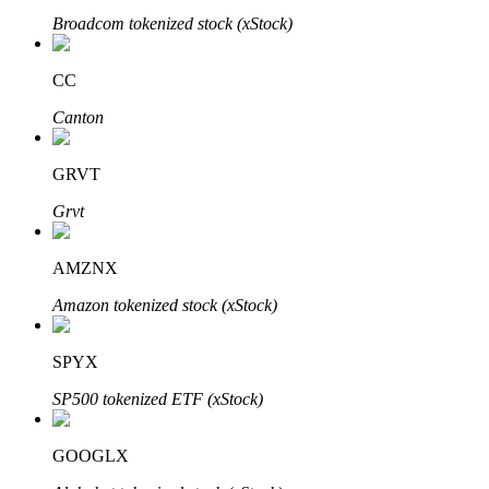
Bitrue
AI
Broadcom tokenized stock (xStock)
CC
Canton
GRVT
Bitruści Partnerzy
Grvt
AMZNX
Amazon tokenized stock (xStock)
SPYX
SP500 tokenized ETF (xStock)
Afiliaci Bitrue
Aż do 65% prowizji!
GOOGLX