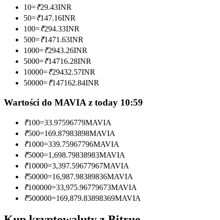
10
=
₹
29.43
INR
Zostań traderem kopiującym
50
=
₹
147.16
INR
100
=
₹
294.33
INR
Ciesz się podziałem zysków i prowizjami z kopiowania
500
=
₹
1471.63
INR
transakcji
1000
=
₹
2943.26
INR
5000
=
₹
14716.28
INR
10000
=
₹
29432.57
INR
50000
=
₹
147162.84
INR
Wartości do MAVIA z today 10:59
₹
100
=
33.97596779
MAVIA
₹
500
=
169.87983898
MAVIA
Informacja
₹
1000
=
339.75967796
MAVIA
₹
5000
=
1,698.79838983
MAVIA
Analiza Big Data, w tym informacje handlowe itp.
₹
10000
=
3,397.59677967
MAVIA
₹
50000
=
16,987.98389836
MAVIA
₹
100000
=
33,975.96779673
MAVIA
₹
500000
=
169,879.83898369
MAVIA
Kup kryptowaluty z Bitrue