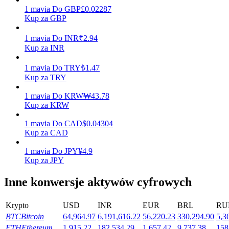
1
mavia
Do
GBP
£
0.02287
Kup za GBP
Stawianie
1
mavia
Do
INR
₹
2.94
Kup za INR
Wysokie zyski i natychmiastowy dostęp
1
mavia
Do
TRY
₺
1.47
Kup za TRY
1
mavia
Do
KRW
₩
43.78
Kup za KRW
1
mavia
Do
CAD
$
0.04304
Kup za CAD
1
mavia
Do
JPY
¥
4.9
Launchpool
Kup za JPY
Elastyczne stawianie zakładów, aby zarabiać na popularnych
Inne konwersje aktywów cyfrowych
tokenach
Krypto
USD
INR
EUR
BRL
RU
BTC
Bitcoin
64,964.97
6,191,616.22
56,220.23
330,294.90
5,3
ETH
Ethereum
1,915.22
182,534.29
1,657.42
9,737.38
158