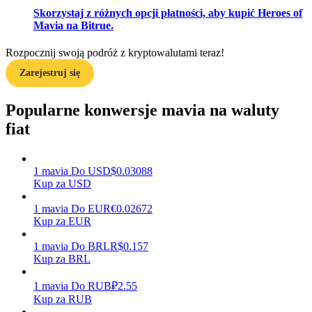
Skorzystaj z różnych opcji płatności, aby kupić Heroes of
Mavia na Bitrue.
Zarabiać
Rozpocznij swoją podróż z kryptowalutami teraz!
Zarejestruj się
Popularne konwersje mavia na waluty
fiat
1
mavia
Do
USD
$
0.03088
Kup za USD
Mocna Świnka
1
mavia
Do
EUR
€
0.02672
Codziennie zdobywaj konkurencyjne nagrody
Kup za EUR
1
mavia
Do
BRL
R$
0.157
Kup za BRL
1
mavia
Do
RUB
₽
2.55
Kup za RUB