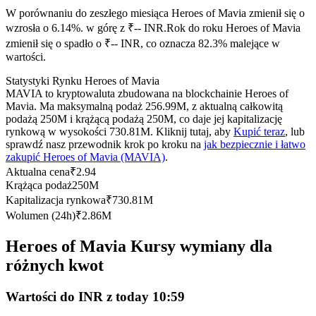
Kontrakty terminowe na USDC
W porównaniu do zeszłego miesiąca Heroes of Mavia zmienił się o
Kontrakty futures wykorzystujące USDC jako zabezpieczenie
wzrosła o 6.14%. w górę z ₹-- INR.
Rok do roku Heroes of Mavia
zmienił się o spadło o ₹-- INR, co oznacza 82.3% malejące w
wartości.
Statystyki Rynku Heroes of Mavia
MAVIA to kryptowaluta zbudowana na blockchainie Heroes of
Mavia. Ma maksymalną podaż 256.99M, z aktualną całkowitą
podażą 250M i krążącą podażą 250M, co daje jej kapitalizację
rynkową w wysokości 730.81M. Kliknij tutaj, aby
Kupić teraz
, lub
sprawdź nasz przewodnik krok po kroku na
jak bezpiecznie i łatwo
zakupić Heroes of Mavia (MAVIA)
.
Kopiowanie Transakcji
Aktualna cena
₹
2.94
Krążąca podaż
250M
Dołącz do najlepszych traderów
Kapitalizacja rynkowa
₹
730.81M
Wolumen (24h)
₹
2.86M
Heroes of Mavia Kursy wymiany dla
różnych kwot
Wartości do INR z today 10:59