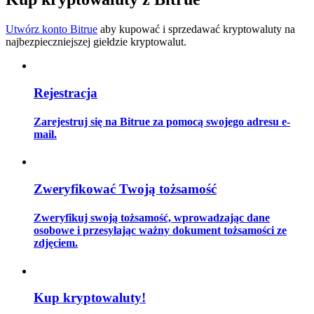
Utwórz konto Bitrue
aby kupować i sprzedawać kryptowaluty na
najbezpieczniejszej giełdzie kryptowalut.
Przewodnik
Przewodnik dla początkujących dotyczący kontraktów futures
Rejestracja
Zarejestruj się na Bitrue za pomocą swojego adresu e-
mail.
Zweryfikować Twoją tożsamość
Zweryfikuj swoją tożsamość, wprowadzając dane
Strategie handlowe
osobowe i przesyłając ważny dokument tożsamości ze
zdjęciem.
Dowiedz się, jak zachować rentowność
Kup kryptowaluty!