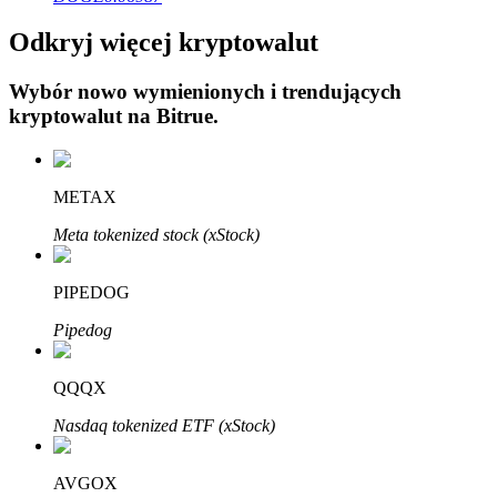
Odkryj więcej kryptowalut
Wybór nowo wymienionych i trendujących
kryptowalut na
Bitrue
.
Automatyczna inwestycja
METAX
Zdobądź długoterminowy zysk i elastyczne zainteresowania
Meta tokenized stock (xStock)
PIPEDOG
Pipedog
QQQX
Naucz się stakingu
Nasdaq tokenized ETF (xStock)
Dowiedz się, jak uzyskać dochód pasywny
AVGOX