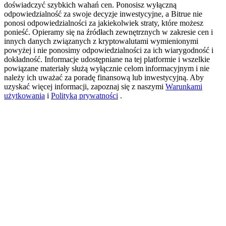
doświadczyć szybkich wahań cen. Ponosisz wyłączną
odpowiedzialność za swoje decyzje inwestycyjne, a Bitrue nie
ponosi odpowiedzialności za jakiekolwiek straty, które możesz
USDT New User Exclusive 10% APR
ponieść. Opieramy się na źródłach zewnętrznych w zakresie cen i
innych danych związanych z kryptowalutami wymienionymi
USDT Flexible Staking | Daily Rewards
powyżej i nie ponosimy odpowiedzialności za ich wiarygodność i
dokładność. Informacje udostępniane na tej platformie i wszelkie
powiązane materiały służą wyłącznie celom informacyjnym i nie
należy ich uważać za poradę finansową lub inwestycyjną. Aby
uzyskać więcej informacji, zapoznaj się z naszymi
Warunkami
BTC New User Exclusive: 6.5% APR
użytkowania
i
Polityką prywatności
.
BTC Flexible Staking | Daily Rewards
Więcej wydarzeń