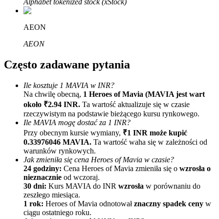
Alphabet tokenized stock (xStock)
AEON
AEON
Często zadawane pytania
Polecaj
Ile kosztuje 1 MAVIA w INR?
Na chwilę obecną,
1 Heroes of Mavia (MAVIA jest wart
Zaproś przyjaciela, aby otrzymać nagrody pieniężne
około ₹2.94 INR.
Ta wartość aktualizuje się w czasie
rzeczywistym na podstawie bieżącego kursu rynkowego.
BTC Welcome Rewards
Ile MAVIA mogę dostać za 1 INR?
Przy obecnym kursie wymiany,
₹1 INR może kupić
0.33976046 MAVIA.
Ta wartość waha się w zależności od
warunków rynkowych.
Jak zmieniła się cena Heroes of Mavia w czasie?
24 godziny:
Cena Heroes of Mavia zmieniła się o
wzrosła o
nieznacznie
od wczoraj.
30 dni:
Kurs MAVIA do INR
wzrosła
w porównaniu do
zeszłego miesiąca.
1 rok:
Heroes of Mavia odnotował
znaczny spadek ceny
w
ciągu ostatniego roku.