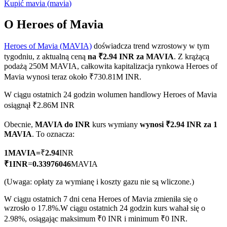
Kupić
mavia
(
mavia
)
O Heroes of Mavia
Heroes of Mavia (MAVIA)
doświadcza trend wzrostowy w tym
Kontrakty terminowe COIN-M
tygodniu, z aktualną ceną
na ₹2.94 INR za MAVIA
. Z krążącą
Kontrakty terminowe na kryptowaluty
podażą 250M MAVIA, całkowita kapitalizacja rynkowa Heroes of
Mavia wynosi teraz około ₹730.81M INR.
W ciągu ostatnich 24 godzin wolumen handlowy Heroes of Mavia
TradFi
osiągnął ₹2.86M INR
Instrumenty pochodne na akcje, forex, metale szlachetne i
Obecnie,
MAVIA do INR
kurs wymiany
wynosi ₹2.94 INR za 1
towary
MAVIA
. To oznacza:
1
MAVIA
=
₹
2.94
INR
₹
1
INR
=
0.33976046
MAVIA
(Uwaga: opłaty za wymianę i koszty gazu nie są wliczone.)
W ciągu ostatnich 7 dni cena Heroes of Mavia zmieniła się o
wzrosło o 17.8%.
W ciągu ostatnich 24 godzin kurs wahał się o
2.98%, osiągając maksimum ₹0 INR i minimum ₹0 INR.