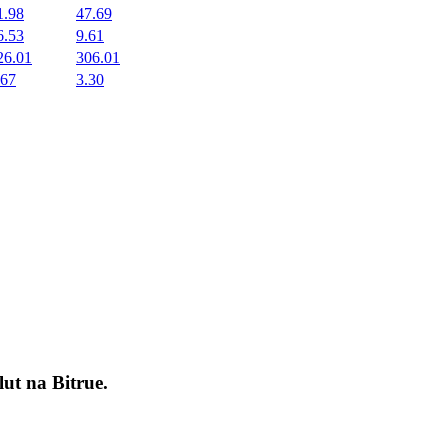
1.98
47.69
6.53
9.61
26.01
306.01
.67
3.30
okenach
lut na
Bitrue
.