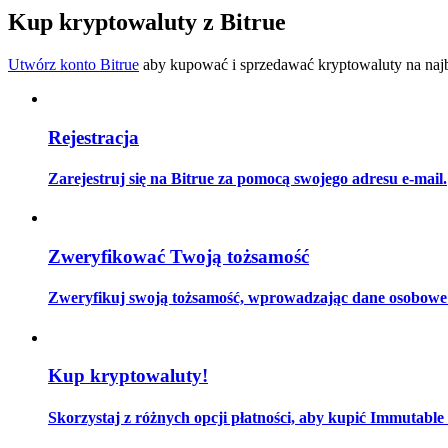
Zostań traderem kopiującym
Kup kryptowaluty z Bitrue
Ciesz się podziałem zysków i prowizjami z kopiowania transak
Utwórz konto Bitrue
aby kupować i sprzedawać kryptowaluty na najbe
Rejestracja
Zarejestruj się na Bitrue za pomocą swojego adresu e-mail.
Informacja
Zweryfikować Twoją tożsamość
Analiza Big Data, w tym informacje handlowe itp.
Zweryfikuj swoją tożsamość, wprowadzając dane osobowe i
Kup kryptowaluty!
Skorzystaj z różnych opcji płatności, aby kupić Immutable