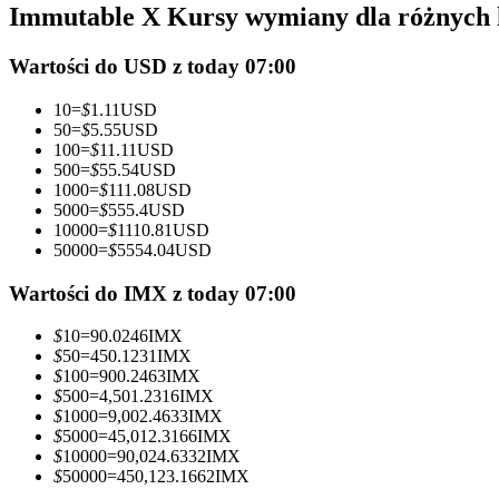
Immutable X Kursy wymiany dla różnych
Kontrakty futures wykorzystujące USDC jako zabezpieczenie
Wartości do USD z today 07:00
10
=
$
1.11
USD
50
=
$
5.55
USD
100
=
$
11.11
USD
500
=
$
55.54
USD
1000
=
$
111.08
USD
5000
=
$
555.4
USD
10000
=
$
1110.81
USD
50000
=
$
5554.04
USD
Kopiowanie Transakcji
Dołącz do najlepszych traderów
Wartości do IMX z today 07:00
$
10
=
90.0246
IMX
$
50
=
450.1231
IMX
$
100
=
900.2463
IMX
$
500
=
4,501.2316
IMX
$
1000
=
9,002.4633
IMX
$
5000
=
45,012.3166
IMX
$
10000
=
90,024.6332
IMX
$
50000
=
450,123.1662
IMX