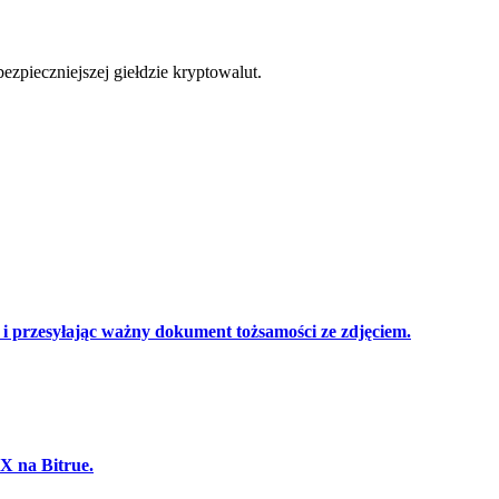
cji
zpieczniejszej giełdzie kryptowalut.
 przesyłając ważny dokument tożsamości ze zdjęciem.
 X na Bitrue.