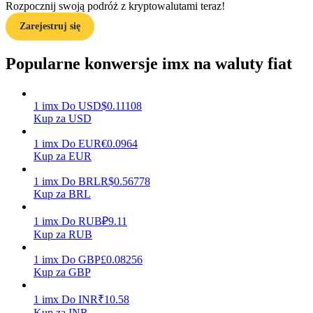
Rozpocznij swoją podróż z kryptowalutami teraz!
Zarejestruj się
Przewodnik
Przewodnik dla początkujących dotyczący kontraktów futures
Popularne konwersje imx na waluty fiat
1
imx
Do
USD
$
0.11108
Kup za USD
1
imx
Do
EUR
€
0.0964
Kup za EUR
1
imx
Do
BRL
R$
0.56778
Kup za BRL
Strategie handlowe
Dowiedz się, jak zachować rentowność
1
imx
Do
RUB
₽
9.11
Kup za RUB
1
imx
Do
GBP
£
0.08256
Kup za GBP
1
imx
Do
INR
₹
10.58
Kup za INR