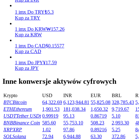
Zarabiać
1
imx
Do
TRY
₺
5.3
Kup za TRY
1
imx
Do
KRW
₩
157.26
Kup za KRW
1
imx
Do
CAD
$
0.15577
Kup za CAD
1
imx
Do
JPY
¥
17.59
Kup za JPY
Mocna Świnka
Inne konwersje aktywów cyfrowych
Codziennie zdobywaj konkurencyjne nagrody
Krypto
USD
INR
EUR
BRL
R
BTC
Bitcoin
64,322.69
6,123,944.81
55,825.08
328,785.43
5
ETH
Ethereum
1,901.53
181,038.34
1,650.32
9,719.67
1
USDT
Tether USDt
0.99919
95.13
0.86719
5.10
8
BNB
Binance Coin
585.60
55,753.10
508.23
2,993.30
4
XRP
XRP
1.02
97.86
0.89216
5.25
8
SOL
Solana
72.94
6,944.88
63.30
372.86
5