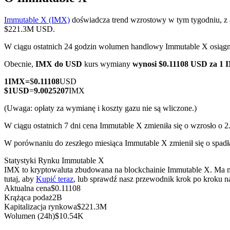
Immutable X (IMX)
doświadcza trend wzrostowy w tym tygodniu, z 
$221.3M USD.
W ciągu ostatnich 24 godzin wolumen handlowy Immutable X osią
Kontrakty terminowe COIN-M
Obecnie,
IMX do USD
kurs wymiany
wynosi $0.11108 USD za 1
Kontrakty terminowe na kryptowaluty
1
IMX
=
$
0.11108
USD
$
1
USD
=
9.0025207
IMX
TradFi
(Uwaga: opłaty za wymianę i koszty gazu nie są wliczone.)
Instrumenty pochodne na akcje, forex, metale szlachetne i towa
W ciągu ostatnich 7 dni cena Immutable X zmieniła się o wzrosło o 
W porównaniu do zeszłego miesiąca Immutable X zmienił się o spadł
Statystyki Rynku Immutable X
IMX to kryptowaluta zbudowana na blockchainie Immutable X. Ma mak
tutaj, aby
Kupić teraz
, lub sprawdź nasz przewodnik krok po kroku 
Aktualna cena
$
0.11108
Krążąca podaż
2B
Kapitalizacja rynkowa
$
221.3M
Wolumen (24h)
$
10.54K
Kontrakty terminowe na USDC