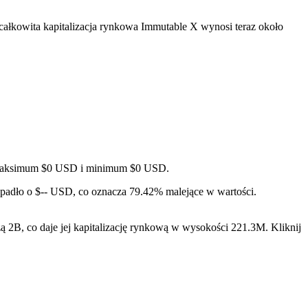
całkowita kapitalizacja rynkowa Immutable X wynosi teraz około
ąc maksimum $0 USD i minimum $0 USD.
spadło o $-- USD, co oznacza 79.42% malejące w wartości.
2B, co daje jej kapitalizację rynkową w wysokości 221.3M. Kliknij