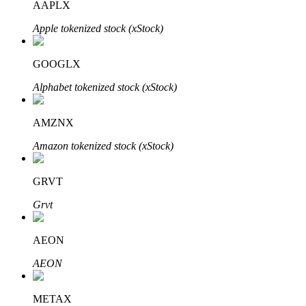
AAPLX
Apple tokenized stock (xStock)
Blokady BTR
GOOGLX
Ekskluzywne inwestycje dla posiadaczy BTR
Alphabet tokenized stock (xStock)
AMZNX
Amazon tokenized stock (xStock)
GRVT
Grvt
Pożyczki
Usługa pożyczek wspieranych kryptowalutami
AEON
AEON
METAX