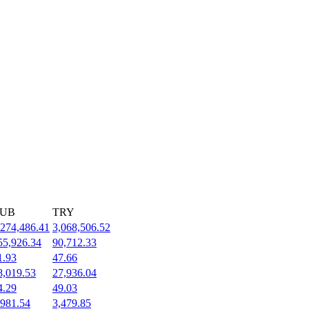
UB
TRY
,274,486.41
3,068,506.52
55,926.34
90,712.33
1.93
47.66
8,019.53
27,936.04
4.29
49.03
,981.54
3,479.85