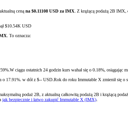
aktualną ceną
na $0.11108 USD za IMX
. Z krążącą podażą 2B IMX, 
gnął $10.54K USD
 IMX
. To oznacza:
ry
2.59%.
W ciągu ostatnich 24 godzin kurs wahał się o 0.18%, osiągaj
a o 17.91%. w dół z $-- USD.
Rok do roku Immutable X zmienił się o 
symalną podaż 2B, z aktualną całkowitą podażą 2B i krążącą podażą 
na
jak bezpiecznie i łatwo zakupić Immutable X (IMX)
.