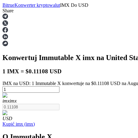
Bitrue
Konwerter kryptowalut
IMX
Do
USD
Share
Kontrakty terminowe
Konwertuj Immutable X
imx
na United St
1 IMX = $0.11108 USD
IMX na USD: 1 Immutable X konwertuje na $0.11108 USD na Augus
Kontrakty terminowe na USDT
imx
imx
Kontrakty futures wykorzystujące USDT jako zabezpieczenie
USD
Kupić
imx
(
imx
)
O Immutable X