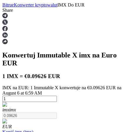
Bitrue
Konwerter kryptowalut
IMX
Do
EUR
Share
Kontrakty terminowe
Konwertuj Immutable X
imx
na Euro
EUR
1 IMX = €0.09626 EUR
IMX na EUR: 1 Immutable X konwertuje na €0.09626 EUR na
Kontrakty terminowe na USDT
August 6 at 6:59 AM
Kontrakty futures wykorzystujące USDT jako zabezpieczenie
imx
imx
EUR
Kupić
imx
(
imx
)