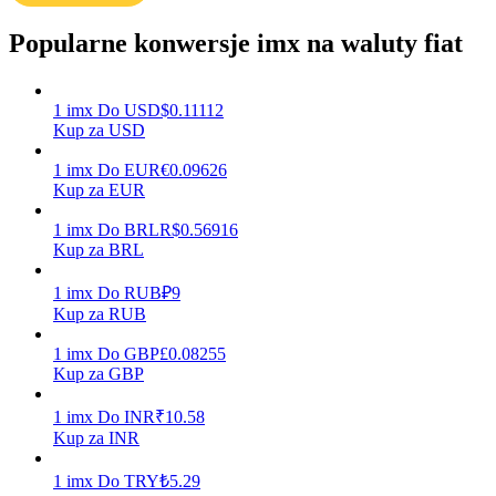
Popularne konwersje imx na waluty fiat
Zarabiać
1
imx
Do
USD
$
0.11112
Kup za USD
1
imx
Do
EUR
€
0.09626
Kup za EUR
1
imx
Do
BRL
R$
0.56916
Kup za BRL
1
imx
Do
RUB
₽
9
Mocna Świnka
Kup za RUB
Codziennie zdobywaj konkurencyjne nagrody
1
imx
Do
GBP
£
0.08255
Kup za GBP
1
imx
Do
INR
₹
10.58
Kup za INR
1
imx
Do
TRY
₺
5.29