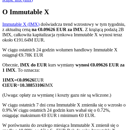
O Immutable X
Immutable X (IMX)
doświadcza trend wzrostowy w tym tygodniu,
Kontrakty terminowe COIN-M
z aktualną ceną
na €0.09626 EUR za IMX
. Z krążącą podażą 2B
IMX, całkowita kapitalizacja rynkowa Immutable X wynosi teraz
Kontrakty terminowe na kryptowaluty
około €191.64M EUR.
W ciągu ostatnich 24 godzin wolumen handlowy Immutable X
osiągnął €9.78K EUR
TradFi
Obecnie,
IMX do EUR
kurs wymiany
wynosi €0.09626 EUR za
Instrumenty pochodne na akcje, forex, metale szlachetne i
1 IMX
. To oznacza:
towary
1
IMX
=
€
0.09626
EUR
€
1
EUR
=
10.38853106
IMX
(Uwaga: opłaty za wymianę i koszty gazu nie są wliczone.)
W ciągu ostatnich 7 dni cena Immutable X zmieniła się o wzrosło o
0.9%.
W ciągu ostatnich 24 godzin kurs wahał się o 0.72%,
osiągając maksimum €0 EUR i minimum €0 EUR.
W porównaniu do zeszłego miesiąca Immutable X zmienił się o