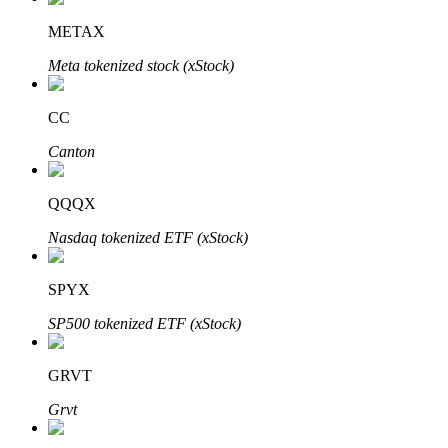
METAX
Meta tokenized stock (xStock)
CC
Automatyczna inwestycja
Canton
Zdobądź długoterminowy zysk i elastyczne zainteresowania
QQQX
Nasdaq tokenized ETF (xStock)
SPYX
SP500 tokenized ETF (xStock)
GRVT
Naucz się stakingu
Grvt
Dowiedz się, jak uzyskać dochód pasywny