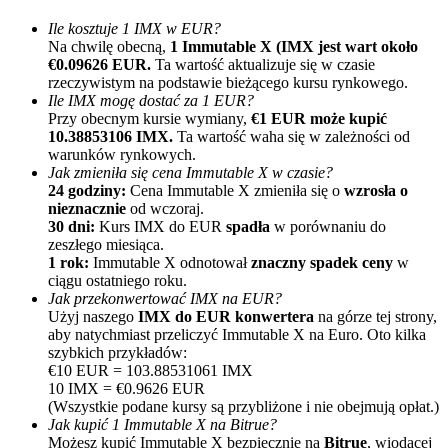
Ile kosztuje 1 IMX w EUR?
Na chwilę obecną,
1 Immutable X (IMX jest wart około
€0.09626 EUR.
Ta wartość aktualizuje się w czasie
rzeczywistym na podstawie bieżącego kursu rynkowego.
Ile IMX mogę dostać za 1 EUR?
Przy obecnym kursie wymiany,
€1 EUR może kupić
10.38853106 IMX.
Ta wartość waha się w zależności od
warunków rynkowych.
Polecaj
Jak zmieniła się cena Immutable X w czasie?
24 godziny:
Cena Immutable X zmieniła się o
wzrosła o
Zaproś przyjaciela, aby otrzymać nagrody pieniężne
nieznacznie
od wczoraj.
30 dni:
Kurs IMX do EUR
spadła
w porównaniu do
Deposit CASHCAT & Win
zeszłego miesiąca.
1 rok:
Immutable X odnotował
znaczny spadek ceny
w
ciągu ostatniego roku.
Jak przekonwertować IMX na EUR?
Użyj naszego
IMX do EUR konwertera
na górze tej strony,
aby natychmiast przeliczyć Immutable X na Euro. Oto kilka
szybkich przykładów:
€10 EUR = 103.88531061 IMX
10 IMX = €0.9626 EUR
(Wszystkie podane kursy są przybliżone i nie obejmują opłat.)
Jak kupić 1 Immutable X na Bitrue?
Możesz kupić Immutable X bezpiecznie na
Bitrue
, wiodącej