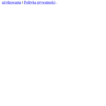
użytkowania
i
Polityką prywatności
.
New Listing Futures Fest
Trade New Futures, Win 200,000 USDT
Crypto World Cup 2026: Grand Finale
77,777+3k Rewards
Więcej wydarzeń