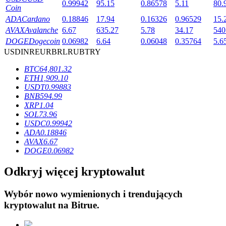
0.99942
95.15
0.86578
5.11
80.
Coin
ADA
Cardano
0.18846
17.94
0.16326
0.96529
15.
AVAX
Avalanche
6.67
635.27
5.78
34.17
540
DOGE
Dogecoin
0.06982
6.64
0.06048
0.35764
5.6
USD
INR
EUR
BRL
RUB
TRY
Blokady BTR
BTC
64,801.32
Ekskluzywne inwestycje dla posiadaczy BTR
ETH
1,909.10
USDT
0.99883
BNB
594.99
XRP
1.04
SOL
73.96
USDC
0.99942
ADA
0.18846
AVAX
6.67
DOGE
0.06982
Odkryj więcej kryptowalut
Pożyczki
Wybór nowo wymienionych i trendujących
Usługa pożyczek wspieranych kryptowalutami
kryptowalut na
Bitrue
.