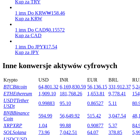
Kup za TRY
1
imx
Do
KRW
₩
158.46
Kup za KRW
Stawianie
1
imx
Do
CAD
$
0.15572
Wysokie zyski i natychmiastowy dostęp
Kup za CAD
1
imx
Do
JPY
¥
17.54
Kup za JPY
Inne konwersje aktywów cyfrowych
Krypto
USD
INR
EUR
BRL
RU
BTC
Bitcoin
64,801.32
6,169,830.59
56,136.15
331,912.37
5,2
ETH
Ethereum
1,909.10
181,768.26
1,653.81
9,778.41
154
Launchpool
USDT
Tether
0.99883
95.10
0.86527
5.11
80.
USDt
Elastyczne stawianie zakładów, aby zarabiać na popularnych
BNB
Binance
tokenach
594.99
56,649.92
515.42
3,047.54
48,
Coin
XRP
XRP
1.04
99.88
0.90877
5.37
84.
SOL
Solana
73.96
7,042.51
64.07
378.85
5,9
USDC
USD