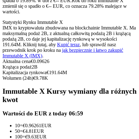
spadła o 19.89%. w dół z €-- EUR.
Rok do roku Immutable X
Kontrakty terminowe na USDC
zmienił się o spadło o €-- EUR, co oznacza 79.28% malejące w
wartości.
Kontrakty futures wykorzystujące USDC jako zabezpieczenie
Statystyki Rynku Immutable X
IMX to kryptowaluta zbudowana na blockchainie Immutable X. Ma
maksymalną podaż 2B, z aktualną całkowitą podażą 2B i krążącą
podażą 2B, co daje jej kapitalizację rynkową w wysokości
191.64M. Kliknij tutaj, aby
Kupić teraz
, lub sprawdź nasz
przewodnik krok po kroku na
jak bezpiecznie i łatwo zakupić
Immutable X (IMX)
.
Aktualna cena
€
0.09626
Krążąca podaż
2B
Kapitalizacja rynkowa
€
191.64M
Kopiowanie Transakcji
Wolumen (24h)
€
9.78K
Dołącz do najlepszych traderów
Immutable X Kursy wymiany dla różnych
kwot
Wartości do EUR z today 06:59
10
=
€
0.96261
EUR
50
=
€
4.81
EUR
100
=
€
9.63
EUR