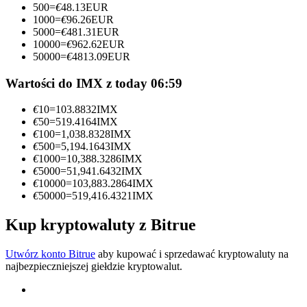
500
=
€
48.13
EUR
1000
=
€
96.26
EUR
Zostań traderem kopiującym
5000
=
€
481.31
EUR
10000
=
€
962.62
EUR
Ciesz się podziałem zysków i prowizjami z kopiowania
50000
=
€
4813.09
EUR
transakcji
Wartości do IMX z today 06:59
€
10
=
103.8832
IMX
€
50
=
519.4164
IMX
€
100
=
1,038.8328
IMX
€
500
=
5,194.1643
IMX
€
1000
=
10,388.3286
IMX
€
5000
=
51,941.6432
IMX
€
10000
=
103,883.2864
IMX
€
50000
=
519,416.4321
IMX
Informacja
Analiza Big Data, w tym informacje handlowe itp.
Kup kryptowaluty z Bitrue
Utwórz konto Bitrue
aby kupować i sprzedawać kryptowaluty na
najbezpieczniejszej giełdzie kryptowalut.