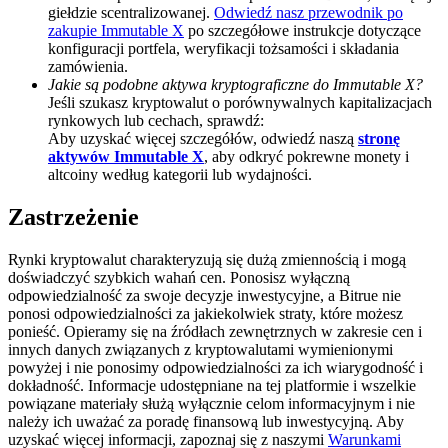
giełdzie scentralizowanej.
Odwiedź nasz przewodnik po
Deposit CASHCAT & Win
zakupie Immutable X
po szczegółowe instrukcje dotyczące
konfiguracji portfela, weryfikacji tożsamości i składania
Share 500000 CASHCAT prize pool
zamówienia.
Jakie są podobne aktywa kryptograficzne do Immutable X?
Jeśli szukasz kryptowalut o porównywalnych kapitalizacjach
rynkowych lub cechach, sprawdź:
Aby uzyskać więcej szczegółów, odwiedź naszą
stronę
Exclusive for BitMart Users
aktywów Immutable X
, aby odkryć pokrewne monety i
altcoiny według kategorii lub wydajności.
Register & Trade to Win 500,000 USDT
Zastrzeżenie
Rynki kryptowalut charakteryzują się dużą zmiennością i mogą
Precious Metals Trading Carnival
doświadczyć szybkich wahań cen. Ponosisz wyłączną
odpowiedzialność za swoje decyzje inwestycyjne, a Bitrue nie
Trade Gold & Silver · 33,333 USDT Bonus
ponosi odpowiedzialności za jakiekolwiek straty, które możesz
ponieść. Opieramy się na źródłach zewnętrznych w zakresie cen i
innych danych związanych z kryptowalutami wymienionymi
powyżej i nie ponosimy odpowiedzialności za ich wiarygodność i
dokładność. Informacje udostępniane na tej platformie i wszelkie
USDT New User Exclusive 10% APR
powiązane materiały służą wyłącznie celom informacyjnym i nie
należy ich uważać za poradę finansową lub inwestycyjną. Aby
USDT Flexible Staking | Daily Rewards
uzyskać więcej informacji, zapoznaj się z naszymi
Warunkami