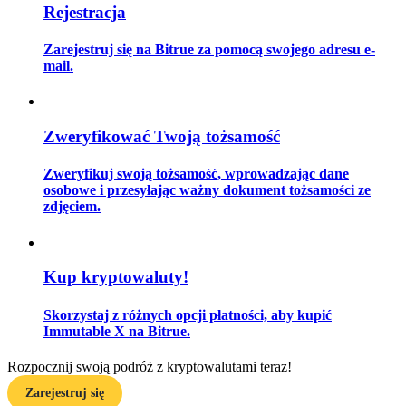
Rejestracja
Zarejestruj się na Bitrue za pomocą swojego adresu e-
mail.
Przewodnik
Przewodnik dla początkujących dotyczący kontraktów futures
Zweryfikować Twoją tożsamość
Zweryfikuj swoją tożsamość, wprowadzając dane
osobowe i przesyłając ważny dokument tożsamości ze
zdjęciem.
Kup kryptowaluty!
Strategie handlowe
Skorzystaj z różnych opcji płatności, aby kupić
Dowiedz się, jak zachować rentowność
Immutable X na Bitrue.
Rozpocznij swoją podróż z kryptowalutami teraz!
Zarejestruj się