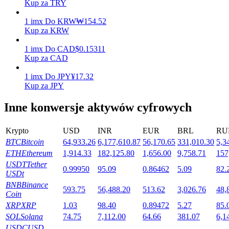
Kup za TRY
1
imx
Do
KRW
₩
154.52
Kup za KRW
Stawianie
1
imx
Do
CAD
$
0.15311
Wysokie zyski i natychmiastowy dostęp
Kup za CAD
1
imx
Do
JPY
¥
17.32
Kup za JPY
Inne konwersje aktywów cyfrowych
Krypto
USD
INR
EUR
BRL
RU
BTC
Bitcoin
64,933.26
6,177,610.87
56,170.65
331,010.30
5,3
ETH
Ethereum
1,914.33
182,125.80
1,656.00
9,758.71
157
Launchpool
USDT
Tether
0.99950
95.09
0.86462
5.09
82.
USDt
Elastyczne stawianie zakładów, aby zarabiać na popularnych
BNB
Binance
tokenach
593.75
56,488.20
513.62
3,026.76
48,
Coin
XRP
XRP
1.03
98.40
0.89472
5.27
85.
SOL
Solana
74.75
7,112.00
64.66
381.07
6,1
USDC
USD