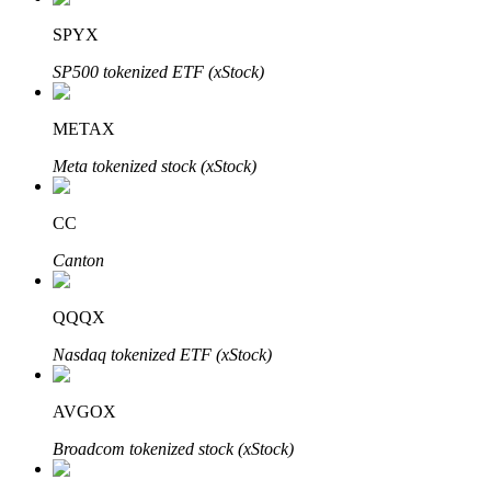
SPYX
SP500 tokenized ETF (xStock)
METAX
Automatyczna inwestycja
Meta tokenized stock (xStock)
Zdobądź długoterminowy zysk i elastyczne zainteresowania
CC
Canton
QQQX
Nasdaq tokenized ETF (xStock)
AVGOX
Naucz się stakingu
Broadcom tokenized stock (xStock)
Dowiedz się, jak uzyskać dochód pasywny