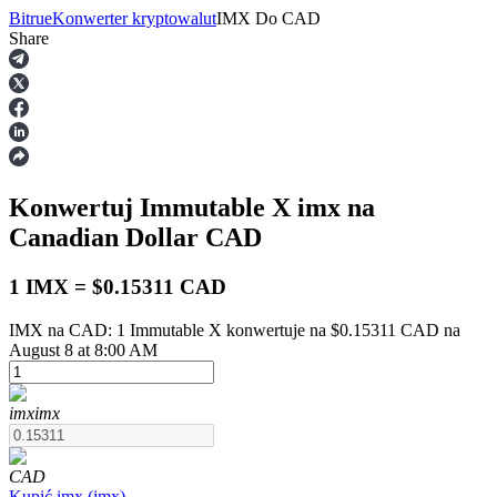
Bitrue
Konwerter kryptowalut
IMX
Do
CAD
Share
Kontrakty terminowe
Konwertuj Immutable X
imx
na
Canadian Dollar
CAD
1 IMX = $0.15311 CAD
IMX na CAD: 1 Immutable X konwertuje na $0.15311 CAD na
Kontrakty terminowe na USDT
August 8 at 8:00 AM
Kontrakty futures wykorzystujące USDT jako zabezpieczenie
imx
imx
CAD
Kupić
imx
(
imx
)