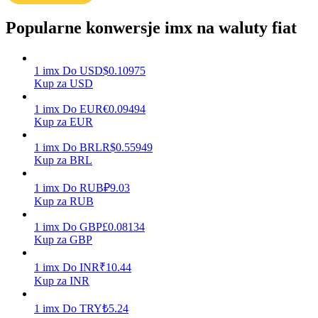
Popularne konwersje imx na waluty fiat
Zarabiać
1
imx
Do
USD
$
0.10975
Kup za USD
1
imx
Do
EUR
€
0.09494
Kup za EUR
1
imx
Do
BRL
R$
0.55949
Kup za BRL
1
imx
Do
RUB
₽
9.03
Mocna Świnka
Kup za RUB
Codziennie zdobywaj konkurencyjne nagrody
1
imx
Do
GBP
£
0.08134
Kup za GBP
1
imx
Do
INR
₹
10.44
Kup za INR
1
imx
Do
TRY
₺
5.24