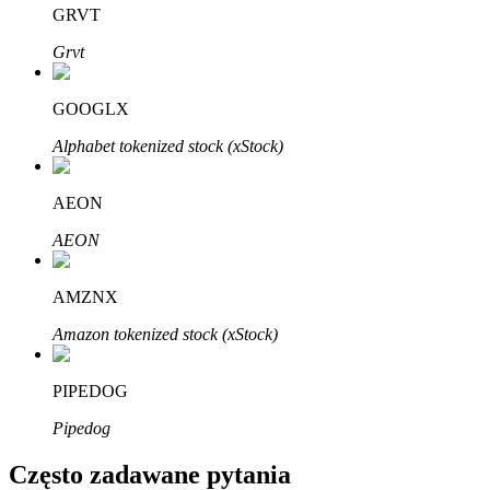
Bitrue
AI
GRVT
Grvt
GOOGLX
Alphabet tokenized stock (xStock)
Bitruści Partnerzy
AEON
AEON
AMZNX
Amazon tokenized stock (xStock)
PIPEDOG
Afiliaci Bitrue
Pipedog
Aż do 65% prowizji!
Często zadawane pytania