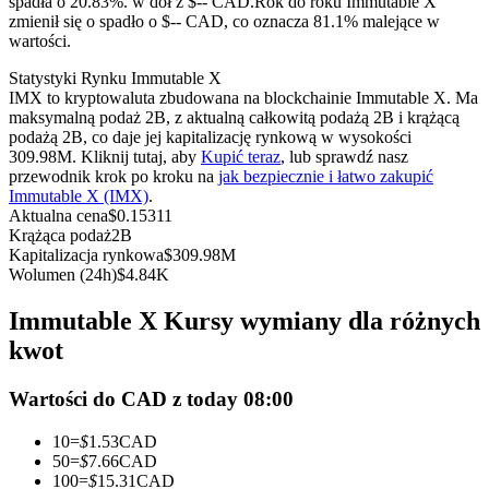
spadła o 20.83%. w dół z $-- CAD.
Rok do roku Immutable X
Kontrakty terminowe na USDC
zmienił się o spadło o $-- CAD, co oznacza 81.1% malejące w
wartości.
Kontrakty futures wykorzystujące USDC jako zabezpieczenie
Statystyki Rynku Immutable X
IMX to kryptowaluta zbudowana na blockchainie Immutable X. Ma
maksymalną podaż 2B, z aktualną całkowitą podażą 2B i krążącą
podażą 2B, co daje jej kapitalizację rynkową w wysokości
309.98M. Kliknij tutaj, aby
Kupić teraz
, lub sprawdź nasz
przewodnik krok po kroku na
jak bezpiecznie i łatwo zakupić
Immutable X (IMX)
.
Aktualna cena
$
0.15311
Krążąca podaż
2B
Kapitalizacja rynkowa
$
309.98M
Kopiowanie Transakcji
Wolumen (24h)
$
4.84K
Dołącz do najlepszych traderów
Immutable X Kursy wymiany dla różnych
kwot
Wartości do CAD z today 08:00
10
=
$
1.53
CAD
50
=
$
7.66
CAD
100
=
$
15.31
CAD