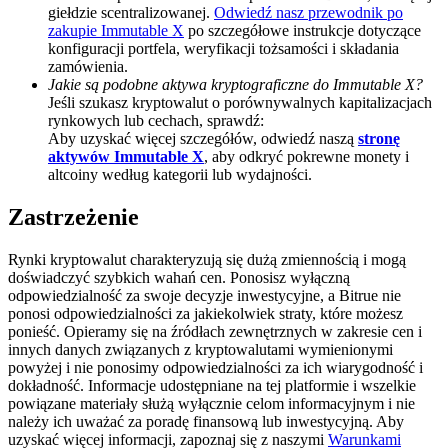
giełdzie scentralizowanej.
Odwiedź nasz przewodnik po
BTC Welcome Rewards
zakupie Immutable X
po szczegółowe instrukcje dotyczące
konfiguracji portfela, weryfikacji tożsamości i składania
Deposit & Trade BTC to Share 25000 USDT prize pool!
zamówienia.
Jakie są podobne aktywa kryptograficzne do Immutable X?
Jeśli szukasz kryptowalut o porównywalnych kapitalizacjach
rynkowych lub cechach, sprawdź:
Aby uzyskać więcej szczegółów, odwiedź naszą
stronę
Deposit CASHCAT & Win
aktywów Immutable X
, aby odkryć pokrewne monety i
altcoiny według kategorii lub wydajności.
Share 500000 CASHCAT prize pool
Zastrzeżenie
Rynki kryptowalut charakteryzują się dużą zmiennością i mogą
Exclusive for BitMart Users
doświadczyć szybkich wahań cen. Ponosisz wyłączną
odpowiedzialność za swoje decyzje inwestycyjne, a Bitrue nie
Register & Trade to Win 500,000 USDT
ponosi odpowiedzialności za jakiekolwiek straty, które możesz
ponieść. Opieramy się na źródłach zewnętrznych w zakresie cen i
innych danych związanych z kryptowalutami wymienionymi
powyżej i nie ponosimy odpowiedzialności za ich wiarygodność i
dokładność. Informacje udostępniane na tej platformie i wszelkie
Precious Metals Trading Carnival
powiązane materiały służą wyłącznie celom informacyjnym i nie
należy ich uważać za poradę finansową lub inwestycyjną. Aby
Trade Gold & Silver · 33,333 USDT Bonus
uzyskać więcej informacji, zapoznaj się z naszymi
Warunkami