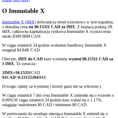
O Immutable X
Immutable X (IMX)
doświadcza trend wzrostowy w tym tygodniu,
Kontrakty terminowe COIN-M
z aktualną ceną
na $0.15311 CAD za IMX
. Z krążącą podażą 2B
IMX, całkowita kapitalizacja rynkowa Immutable X wynosi teraz
Kontrakty terminowe na kryptowaluty
około $309.98M CAD.
W ciągu ostatnich 24 godzin wolumen handlowy Immutable X
osiągnął $4.84K CAD
TradFi
Obecnie,
IMX do CAD
kurs wymiany
wynosi $0.15311 CAD za
Instrumenty pochodne na akcje, forex, metale szlachetne i
1 IMX
. To oznacza:
towary
1
IMX
=
$
0.15311
CAD
$
1
CAD
=
6.53125204
IMX
(Uwaga: opłaty za wymianę i koszty gazu nie są wliczone.)
W ciągu ostatnich 7 dni cena Immutable X zmieniła się o wzrosło o
0.09%.
W ciągu ostatnich 24 godzin kurs wahał się o 1.17%,
osiągając maksimum $0 CAD i minimum $0 CAD.
W porównaniu do zeszłego miesiąca Immutable X zmienił się o