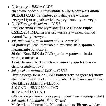
Ile kosztuje 1 IMX w CAD?
Na chwilę obecną,
1 Immutable X (IMX jest wart około
$0.15311 CAD.
Ta wartość aktualizuje się w czasie
rzeczywistym na podstawie bieżącego kursu rynkowego.
Ile IMX mogę dostać za 1 CAD?
Przy obecnym kursie wymiany,
$1 CAD może kupić
6.53125204 IMX.
Ta wartość waha się w zależności od
warunków rynkowych.
Polecaj
Jak zmieniła się cena Immutable X w czasie?
24 godziny:
Cena Immutable X zmieniła się o
spadła o
Zaproś przyjaciela, aby otrzymać nagrody pieniężne
nieznacznie
od wczoraj.
30 dni:
Kurs IMX do CAD
spadła
w porównaniu do
BTC Welcome Rewards
zeszłego miesiąca.
1 rok:
Immutable X odnotował
znaczny spadek ceny
w
ciągu ostatniego roku.
Jak przekonwertować IMX na CAD?
Użyj naszego
IMX do CAD konwertera
na górze tej strony,
aby natychmiast przeliczyć Immutable X na Canadian Dollar.
Oto kilka szybkich przykładów:
$10 CAD = 65.31252041 IMX
10 IMX = $1.53 CAD
(Wszystkie podane kursy są przybliżone i nie obejmują opłat.)
Jak kupić 1 Immutable X na Bitrue?
Możesz kupić Immutable X bezpiecznie na
Bitrue
, wiodącej