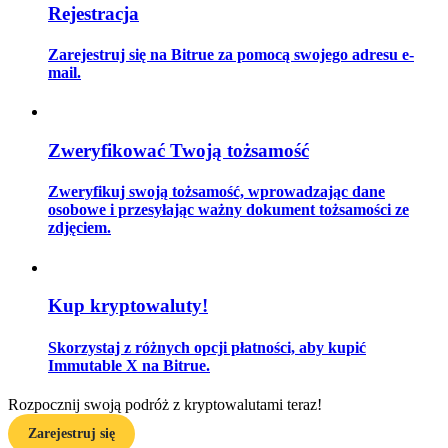
Rejestracja
Zarejestruj się na Bitrue za pomocą swojego adresu e-
mail.
Przewodnik
Przewodnik dla początkujących dotyczący kontraktów futures
Zweryfikować Twoją tożsamość
Zweryfikuj swoją tożsamość, wprowadzając dane
osobowe i przesyłając ważny dokument tożsamości ze
zdjęciem.
Kup kryptowaluty!
Strategie handlowe
Skorzystaj z różnych opcji płatności, aby kupić
Dowiedz się, jak zachować rentowność
Immutable X na Bitrue.
Rozpocznij swoją podróż z kryptowalutami teraz!
Zarejestruj się