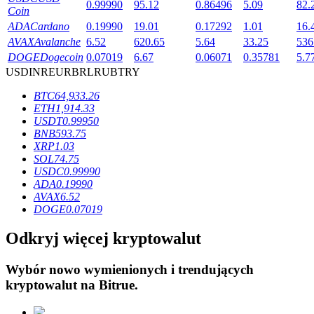
0.99990
95.12
0.86496
5.09
82.
Coin
ADA
Cardano
0.19990
19.01
0.17292
1.01
16.
AVAX
Avalanche
6.52
620.65
5.64
33.25
536
DOGE
Dogecoin
0.07019
6.67
0.06071
0.35781
5.7
USD
INR
EUR
BRL
RUB
TRY
Blokady BTR
BTC
64,933.26
Ekskluzywne inwestycje dla posiadaczy BTR
ETH
1,914.33
USDT
0.99950
BNB
593.75
XRP
1.03
SOL
74.75
USDC
0.99990
ADA
0.19990
AVAX
6.52
DOGE
0.07019
Odkryj więcej kryptowalut
Pożyczki
Wybór nowo wymienionych i trendujących
Usługa pożyczek wspieranych kryptowalutami
kryptowalut na
Bitrue
.