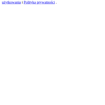
użytkowania
i
Polityką prywatności
.
USDT New User Exclusive 10% APR
USDT Flexible Staking | Daily Rewards
BTC New User Exclusive: 6.5% APR
BTC Flexible Staking | Daily Rewards
Więcej wydarzeń