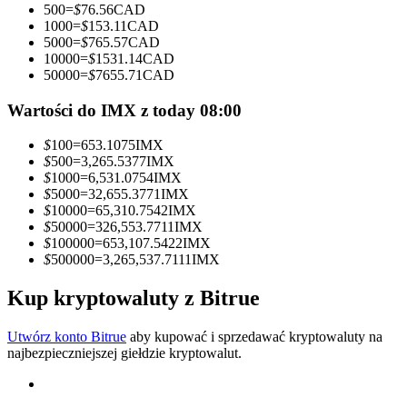
500
=
$
76.56
CAD
1000
=
$
153.11
CAD
Zostań traderem kopiującym
5000
=
$
765.57
CAD
10000
=
$
1531.14
CAD
Ciesz się podziałem zysków i prowizjami z kopiowania
50000
=
$
7655.71
CAD
transakcji
Wartości do IMX z today 08:00
$
100
=
653.1075
IMX
$
500
=
3,265.5377
IMX
$
1000
=
6,531.0754
IMX
$
5000
=
32,655.3771
IMX
$
10000
=
65,310.7542
IMX
$
50000
=
326,553.7711
IMX
$
100000
=
653,107.5422
IMX
$
500000
=
3,265,537.7111
IMX
Informacja
Analiza Big Data, w tym informacje handlowe itp.
Kup kryptowaluty z Bitrue
Utwórz konto Bitrue
aby kupować i sprzedawać kryptowaluty na
najbezpieczniejszej giełdzie kryptowalut.