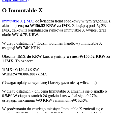
O Immutable X
Immutable X (IMX)
doświadcza trend spadkowy w tym tygodniu, z
Kontrakty terminowe COIN-M
aktualną ceną
na ₩156.52 KRW za IMX
. Z krążącą podażą 2B
IMX, całkowita kapitalizacja rynkowa Immutable X wynosi teraz
Kontrakty terminowe na kryptowaluty
około ₩314.7B KRW.
W ciągu ostatnich 24 godzin wolumen handlowy Immutable X
osiągnął ₩9.74K KRW
TradFi
Obecnie,
IMX do KRW
kurs wymiany
wynosi ₩156.52 KRW za
Instrumenty pochodne na akcje, forex, metale szlachetne i
1 IMX
. To oznacza:
towary
1
IMX
=
₩
156.52
KRW
₩
1
KRW
=
0.00638877
IMX
(Uwaga: opłaty za wymianę i koszty gazu nie są wliczone.)
W ciągu ostatnich 7 dni cena Immutable X zmieniła się o spadło o
0.54%.
W ciągu ostatnich 24 godzin kurs wahał się o 0.27%,
osiągając maksimum ₩0 KRW i minimum ₩0 KRW.
W porównaniu do zeszłego miesiąca Immutable X zmienił się o