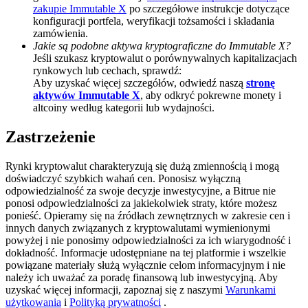
zakupie Immutable X
po szczegółowe instrukcje dotyczące
Deposit CASHCAT & Win
konfiguracji portfela, weryfikacji tożsamości i składania
zamówienia.
Share 500000 CASHCAT prize pool
Jakie są podobne aktywa kryptograficzne do Immutable X?
Jeśli szukasz kryptowalut o porównywalnych kapitalizacjach
rynkowych lub cechach, sprawdź:
Aby uzyskać więcej szczegółów, odwiedź naszą
stronę
aktywów Immutable X
, aby odkryć pokrewne monety i
Exclusive for BitMart Users
altcoiny według kategorii lub wydajności.
Register & Trade to Win 500,000 USDT
Zastrzeżenie
Rynki kryptowalut charakteryzują się dużą zmiennością i mogą
doświadczyć szybkich wahań cen. Ponosisz wyłączną
Precious Metals Trading Carnival
odpowiedzialność za swoje decyzje inwestycyjne, a Bitrue nie
ponosi odpowiedzialności za jakiekolwiek straty, które możesz
Trade Gold & Silver · 33,333 USDT Bonus
ponieść. Opieramy się na źródłach zewnętrznych w zakresie cen i
innych danych związanych z kryptowalutami wymienionymi
powyżej i nie ponosimy odpowiedzialności za ich wiarygodność i
dokładność. Informacje udostępniane na tej platformie i wszelkie
powiązane materiały służą wyłącznie celom informacyjnym i nie
USDT New User Exclusive 10% APR
należy ich uważać za poradę finansową lub inwestycyjną. Aby
uzyskać więcej informacji, zapoznaj się z naszymi
Warunkami
USDT Flexible Staking | Daily Rewards
użytkowania
i
Polityką prywatności
.