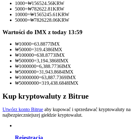
1000
=
₩
156524.56
KRW
5000
=
₩
782622.81
KRW
Zostań traderem kopiującym
10000
=
₩
1565245.61
KRW
50000
=
₩
7826228.06
KRW
Ciesz się podziałem zysków i prowizjami z kopiowania
transakcji
Wartości do IMX z today 13:59
₩
10000
=
63.8877
IMX
₩
50000
=
319.4386
IMX
₩
100000
=
638.8773
IMX
₩
500000
=
3,194.3868
IMX
₩
1000000
=
6,388.7736
IMX
₩
5000000
=
31,943.8684
IMX
₩
10000000
=
63,887.7369
IMX
₩
50000000
=
319,438.6848
IMX
Informacja
Kup kryptowaluty z Bitrue
Analiza Big Data, w tym informacje handlowe itp.
Utwórz konto Bitrue
aby kupować i sprzedawać kryptowaluty na
najbezpieczniejszej giełdzie kryptowalut.
Rejestracja