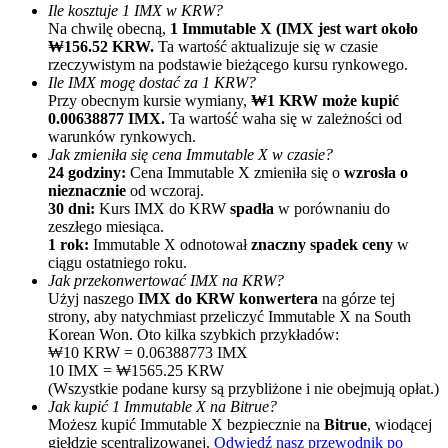
Ile kosztuje 1 IMX w KRW?
Na chwilę obecną,
1 Immutable X (IMX jest wart około
₩156.52 KRW.
Ta wartość aktualizuje się w czasie
rzeczywistym na podstawie bieżącego kursu rynkowego.
Ile IMX mogę dostać za 1 KRW?
Przy obecnym kursie wymiany,
₩1 KRW może kupić
0.00638877 IMX.
Ta wartość waha się w zależności od
warunków rynkowych.
Jak zmieniła się cena Immutable X w czasie?
Polecaj
24 godziny:
Cena Immutable X zmieniła się o
wzrosła o
nieznacznie
od wczoraj.
Zaproś przyjaciela, aby otrzymać nagrody pieniężne
30 dni:
Kurs IMX do KRW
spadła
w porównaniu do
zeszłego miesiąca.
Deposit CASHCAT & Win
1 rok:
Immutable X odnotował
znaczny spadek ceny
w
ciągu ostatniego roku.
Jak przekonwertować IMX na KRW?
Użyj naszego
IMX do KRW konwertera
na górze tej
strony, aby natychmiast przeliczyć Immutable X na South
Korean Won. Oto kilka szybkich przykładów:
₩10 KRW = 0.06388773 IMX
10 IMX = ₩1565.25 KRW
(Wszystkie podane kursy są przybliżone i nie obejmują opłat.)
Jak kupić 1 Immutable X na Bitrue?
Możesz kupić Immutable X bezpiecznie na
Bitrue
, wiodącej
giełdzie scentralizowanej.
Odwiedź nasz przewodnik po