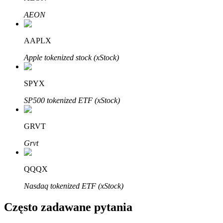
Bitrue
AI
AEON
AAPLX
Apple tokenized stock (xStock)
SPYX
Bitruści Partnerzy
SP500 tokenized ETF (xStock)
GRVT
Grvt
QQQX
Nasdaq tokenized ETF (xStock)
Afiliaci Bitrue
Często zadawane pytania
Aż do 65% prowizji!