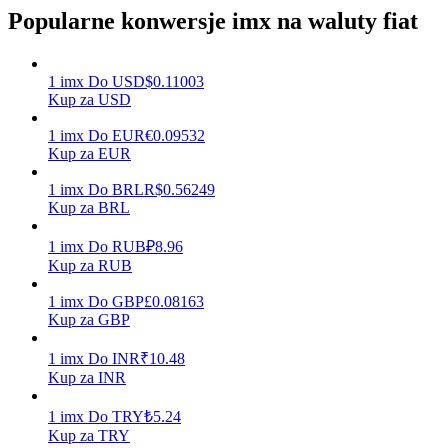
Popularne konwersje imx na waluty fiat
Zarabiać
1
imx
Do
USD
$
0.11003
Kup za USD
1
imx
Do
EUR
€
0.09532
Kup za EUR
1
imx
Do
BRL
R$
0.56249
Kup za BRL
1
imx
Do
RUB
₽
8.96
Kup za RUB
Mocna Świnka
1
imx
Do
GBP
£
0.08163
Codziennie zdobywaj konkurencyjne nagrody
Kup za GBP
1
imx
Do
INR
₹
10.48
Kup za INR
1
imx
Do
TRY
₺
5.24
Kup za TRY