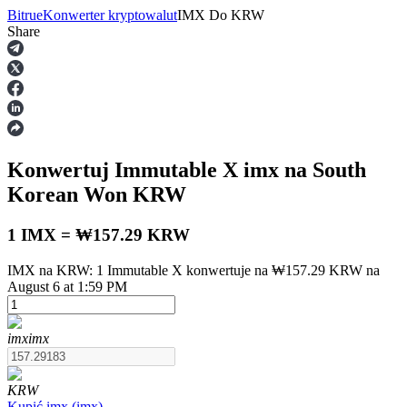
Bitrue
Konwerter kryptowalut
IMX
Do
KRW
Share
Kontrakty terminowe
Konwertuj Immutable X
imx
na South
Korean Won
KRW
1 IMX = ₩157.29 KRW
IMX na KRW: 1 Immutable X konwertuje na ₩157.29 KRW na
Kontrakty terminowe na USDT
August 6 at 1:59 PM
Kontrakty futures wykorzystujące USDT jako zabezpieczenie
imx
imx
KRW
Kupić
imx
(
imx
)