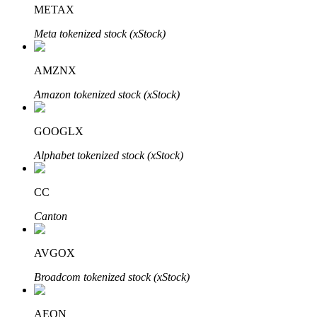
METAX
Meta tokenized stock (xStock)
AMZNX
Amazon tokenized stock (xStock)
Automatyczna inwestycja
Zdobądź długoterminowy zysk i elastyczne zainteresowania
GOOGLX
Alphabet tokenized stock (xStock)
CC
Canton
AVGOX
Naucz się stakingu
Broadcom tokenized stock (xStock)
Dowiedz się, jak uzyskać dochód pasywny
AEON