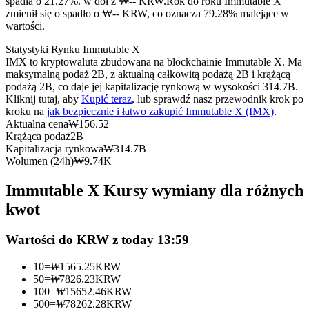
spadła o 21.27%. w dół z ₩-- KRW.
Rok do roku Immutable X
Kontrakty terminowe na USDC
zmienił się o spadło o ₩-- KRW, co oznacza 79.28% malejące w
wartości.
Kontrakty futures wykorzystujące USDC jako zabezpieczenie
Statystyki Rynku Immutable X
IMX to kryptowaluta zbudowana na blockchainie Immutable X. Ma
maksymalną podaż 2B, z aktualną całkowitą podażą 2B i krążącą
podażą 2B, co daje jej kapitalizację rynkową w wysokości 314.7B.
Kliknij tutaj, aby
Kupić teraz
, lub sprawdź nasz przewodnik krok po
kroku na
jak bezpiecznie i łatwo zakupić Immutable X (IMX)
.
Aktualna cena
₩
156.52
Krążąca podaż
2B
Kapitalizacja rynkowa
₩
314.7B
Wolumen (24h)
₩
9.74K
Kopiowanie Transakcji
Immutable X Kursy wymiany dla różnych
Dołącz do najlepszych traderów
kwot
Wartości do KRW z today 13:59
10
=
₩
1565.25
KRW
50
=
₩
7826.23
KRW
100
=
₩
15652.46
KRW
500
=
₩
78262.28
KRW