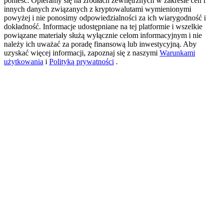
ponieść. Opieramy się na źródłach zewnętrznych w zakresie cen i
innych danych związanych z kryptowalutami wymienionymi
powyżej i nie ponosimy odpowiedzialności za ich wiarygodność i
dokładność. Informacje udostępniane na tej platformie i wszelkie
New Listing Futures Fest
powiązane materiały służą wyłącznie celom informacyjnym i nie
należy ich uważać za poradę finansową lub inwestycyjną. Aby
Trade New Futures, Win 200,000 USDT
uzyskać więcej informacji, zapoznaj się z naszymi
Warunkami
użytkowania
i
Polityką prywatności
.
Crypto World Cup 2026: Grand Finale
77,777+3k Rewards
Więcej wydarzeń