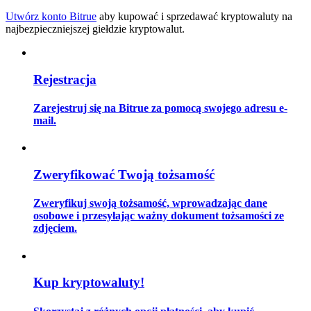
Utwórz konto Bitrue
aby kupować i sprzedawać kryptowaluty na
najbezpieczniejszej giełdzie kryptowalut.
Przewodnik
Rejestracja
Przewodnik dla początkujących dotyczący kontraktów futures
Zarejestruj się na Bitrue za pomocą swojego adresu e-
mail.
Zweryfikować Twoją tożsamość
Zweryfikuj swoją tożsamość, wprowadzając dane
osobowe i przesyłając ważny dokument tożsamości ze
Strategie handlowe
zdjęciem.
Dowiedz się, jak zachować rentowność
Kup kryptowaluty!