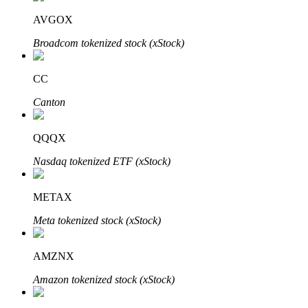
Bitrue
AI
AVGOX
Broadcom tokenized stock (xStock)
CC
Canton
Bitruści Partnerzy
QQQX
Nasdaq tokenized ETF (xStock)
METAX
Meta tokenized stock (xStock)
AMZNX
Afiliaci Bitrue
Amazon tokenized stock (xStock)
Aż do 65% prowizji!