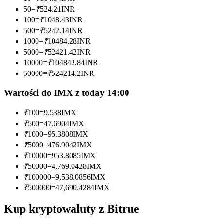
50
=
₹
524.21
INR
Zostań traderem kopiującym
100
=
₹
1048.43
INR
500
=
₹
5242.14
INR
Ciesz się podziałem zysków i prowizjami z kopiowania
1000
=
₹
10484.28
INR
transakcji
5000
=
₹
52421.42
INR
10000
=
₹
104842.84
INR
50000
=
₹
524214.2
INR
Wartości do IMX z today 14:00
₹
100
=
9.538
IMX
₹
500
=
47.6904
IMX
₹
1000
=
95.3808
IMX
Informacja
₹
5000
=
476.9042
IMX
₹
10000
=
953.8085
IMX
Analiza Big Data, w tym informacje handlowe itp.
₹
50000
=
4,769.0428
IMX
₹
100000
=
9,538.0856
IMX
₹
500000
=
47,690.4284
IMX
Kup kryptowaluty z Bitrue