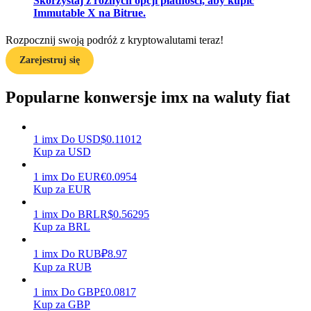
Skorzystaj z różnych opcji płatności, aby kupić
Immutable X na Bitrue.
Rozpocznij swoją podróż z kryptowalutami teraz!
Zarabiać
Zarejestruj się
Popularne konwersje imx na waluty fiat
1
imx
Do
USD
$
0.11012
Kup za USD
1
imx
Do
EUR
€
0.0954
Kup za EUR
Mocna Świnka
1
imx
Do
BRL
R$
0.56295
Codziennie zdobywaj konkurencyjne nagrody
Kup za BRL
1
imx
Do
RUB
₽
8.97
Kup za RUB
1
imx
Do
GBP
£
0.0817
Kup za GBP