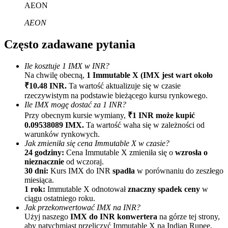
AEON
AEON
Często zadawane pytania
Ile kosztuje 1 IMX w INR?
Na chwilę obecną,
1 Immutable X (IMX jest wart około
Polecaj
₹10.48 INR.
Ta wartość aktualizuje się w czasie
rzeczywistym na podstawie bieżącego kursu rynkowego.
Zaproś przyjaciela, aby otrzymać nagrody pieniężne
Ile IMX mogę dostać za 1 INR?
Przy obecnym kursie wymiany,
₹1 INR może kupić
Deposit CASHCAT & Win
0.09538089 IMX.
Ta wartość waha się w zależności od
warunków rynkowych.
Jak zmieniła się cena Immutable X w czasie?
24 godziny:
Cena Immutable X zmieniła się o
wzrosła o
nieznacznie
od wczoraj.
30 dni:
Kurs IMX do INR
spadła
w porównaniu do zeszłego
miesiąca.
1 rok:
Immutable X odnotował
znaczny spadek ceny
w
ciągu ostatniego roku.
Jak przekonwertować IMX na INR?
Użyj naszego
IMX do INR konwertera
na górze tej strony,
aby natychmiast przeliczyć Immutable X na Indian Rupee.