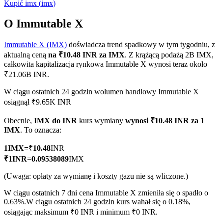
Kupić
imx
(
imx
)
O Immutable X
Immutable X (IMX)
doświadcza trend spadkowy w tym tygodniu, z
Kontrakty terminowe COIN-M
aktualną ceną
na ₹10.48 INR za IMX
. Z krążącą podażą 2B IMX,
Kontrakty terminowe na kryptowaluty
całkowita kapitalizacja rynkowa Immutable X wynosi teraz około
₹21.06B INR.
W ciągu ostatnich 24 godzin wolumen handlowy Immutable X
TradFi
osiągnął ₹9.65K INR
Instrumenty pochodne na akcje, forex, metale szlachetne i
Obecnie,
IMX do INR
kurs wymiany
wynosi ₹10.48 INR za 1
towary
IMX
. To oznacza:
1
IMX
=
₹
10.48
INR
₹
1
INR
=
0.09538089
IMX
(Uwaga: opłaty za wymianę i koszty gazu nie są wliczone.)
W ciągu ostatnich 7 dni cena Immutable X zmieniła się o spadło o
0.63%.
W ciągu ostatnich 24 godzin kurs wahał się o 0.18%,
osiągając maksimum ₹0 INR i minimum ₹0 INR.