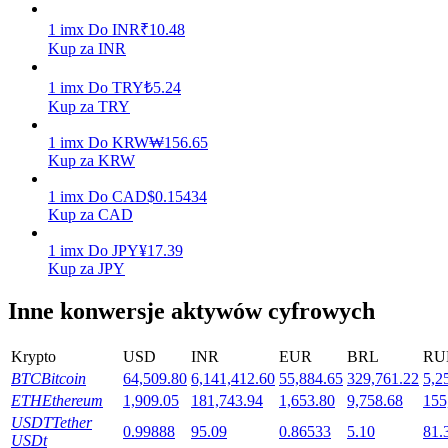
1
imx
Do
INR
₹
10.48
Kup za INR
Stawianie
1
imx
Do
TRY
₺
5.24
Wysokie zyski i natychmiastowy dostęp
Kup za TRY
1
imx
Do
KRW
₩
156.65
Kup za KRW
1
imx
Do
CAD
$
0.15434
Kup za CAD
1
imx
Do
JPY
¥
17.39
Kup za JPY
Inne konwersje aktywów cyfrowych
Launchpool
Elastyczne stawianie zakładów, aby zarabiać na popularnych
Krypto
USD
INR
EUR
BRL
RU
tokenach
BTC
Bitcoin
64,509.80
6,141,412.60
55,884.65
329,761.22
5,2
ETH
Ethereum
1,909.05
181,743.94
1,653.80
9,758.68
155
USDT
Tether
0.99888
95.09
0.86533
5.10
81.
USDt