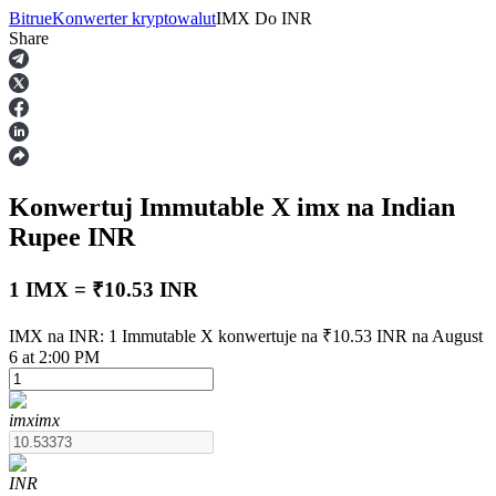
Bitrue
Konwerter kryptowalut
IMX
Do
INR
Share
Kontrakty terminowe
Konwertuj Immutable X
imx
na Indian
Rupee
INR
1 IMX = ₹10.53 INR
Kontrakty terminowe na USDT
IMX na INR: 1 Immutable X konwertuje na ₹10.53 INR na August
6 at 2:00 PM
Kontrakty futures wykorzystujące USDT jako zabezpieczenie
imx
imx
INR