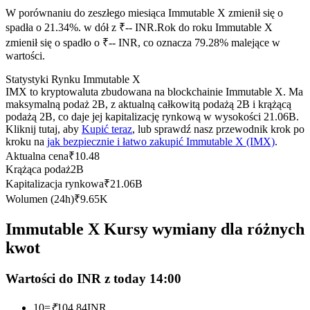
Kontrakty terminowe na USDC
W porównaniu do zeszłego miesiąca Immutable X zmienił się o
Kontrakty futures wykorzystujące USDC jako zabezpieczenie
spadła o 21.34%. w dół z ₹-- INR.
Rok do roku Immutable X
zmienił się o spadło o ₹-- INR, co oznacza 79.28% malejące w
wartości.
Statystyki Rynku Immutable X
IMX to kryptowaluta zbudowana na blockchainie Immutable X. Ma
maksymalną podaż 2B, z aktualną całkowitą podażą 2B i krążącą
podażą 2B, co daje jej kapitalizację rynkową w wysokości 21.06B.
Kliknij tutaj, aby
Kupić teraz
, lub sprawdź nasz przewodnik krok po
kroku na
jak bezpiecznie i łatwo zakupić Immutable X (IMX)
.
Aktualna cena
₹
10.48
Kopiowanie Transakcji
Krążąca podaż
2B
Kapitalizacja rynkowa
₹
21.06B
Dołącz do najlepszych traderów
Wolumen (24h)
₹
9.65K
Immutable X Kursy wymiany dla różnych
kwot
Wartości do INR z today 14:00
10
=
₹
104.84
INR