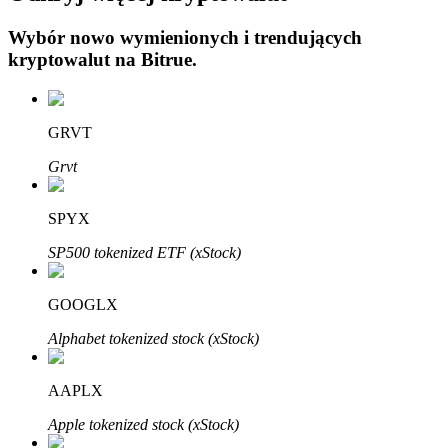
Wybór nowo wymienionych i trendujących
kryptowalut na
Bitrue
.
GRVT
Automatyczna inwestycja
Grvt
Zdobądź długoterminowy zysk i elastyczne zainteresowania
SPYX
SP500 tokenized ETF (xStock)
GOOGLX
Alphabet tokenized stock (xStock)
Naucz się stakingu
AAPLX
Dowiedz się, jak uzyskać dochód pasywny
Apple tokenized stock (xStock)