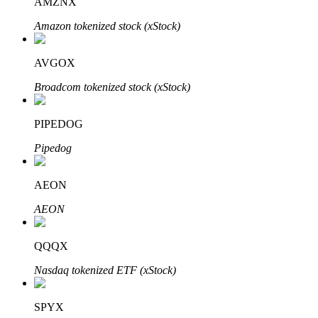
AMZNX
Amazon tokenized stock (xStock)
AVGOX
Đầu tư cố định và quản lý tài chính
Broadcom tokenized stock (xStock)
Tận hưởng việc quản lý tài chính hiện tại và thu nhập lâu dài
PIPEDOG
Pipedog
AEON
AEON
Staking 101
QQQX
Tìm hiểu về kiếm thu nhập thụ động
Nasdaq tokenized ETF (xStock)
Bitrue
AI
SPYX