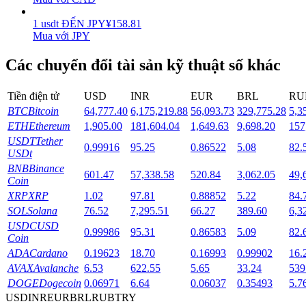
1
usdt
ĐẾN
JPY
¥
158.81
Staking
Mua với JPY
Lợi nhuận cao và truy cập ngay lập tức
Các chuyển đổi tài sản kỹ thuật số khác
Tiền điện tử
USD
INR
EUR
BRL
RU
BTC
Bitcoin
64,777.40
6,175,219.88
56,093.73
329,775.28
5,3
ETH
Ethereum
1,905.00
181,604.04
1,649.63
9,698.20
157
USDT
Tether
0.99916
95.25
0.86522
5.08
82.
USDt
BNB
Binance
601.47
57,338.58
520.84
3,062.05
49,
Coin
Launchpool
XRP
XRP
1.02
97.81
0.88852
5.22
84.
Đặt cọc linh hoạt để kiếm được các token phổ biến.
SOL
Solana
76.52
7,295.51
66.27
389.60
6,3
USDC
USD
0.99986
95.31
0.86583
5.09
82.
Coin
ADA
Cardano
0.19623
18.70
0.16993
0.99902
16.
AVAX
Avalanche
6.53
622.55
5.65
33.24
539
DOGE
Dogecoin
0.06971
6.64
0.06037
0.35493
5.7
USD
INR
EUR
BRL
RUB
TRY