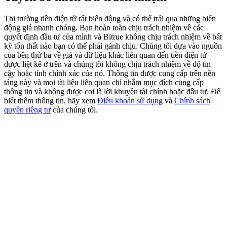
Deposit & Trade BTC to Share 25000 USDT prize pool!
Thị trường tiền điện tử rất biến động và có thể trải qua những biến
động giá nhanh chóng. Bạn hoàn toàn chịu trách nhiệm về các
quyết định đầu tư của mình và Bitrue không chịu trách nhiệm về bất
kỳ tổn thất nào bạn có thể phải gánh chịu. Chúng tôi dựa vào nguồn
Deposit CASHCAT & Win
của bên thứ ba về giá và dữ liệu khác liên quan đến tiền điện tử
được liệt kê ở trên và chúng tôi không chịu trách nhiệm về độ tin
Share 500000 CASHCAT prize pool
cậy hoặc tính chính xác của nó. Thông tin được cung cấp trên nền
tảng này và mọi tài liệu liên quan chỉ nhằm mục đích cung cấp
thông tin và không được coi là lời khuyên tài chính hoặc đầu tư. Để
biết thêm thông tin, hãy xem
Điều khoản sử dụng
và
Chính sách
Exclusive for BitMart Users
quyền riêng tư
của chúng tôi.
Register & Trade to Win 500,000 USDT
Precious Metals Trading Carnival
Trade Gold & Silver · 33,333 USDT Bonus