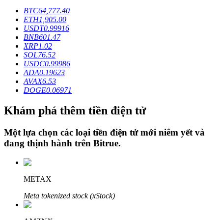
BTC
64,777.40
ETH
1,905.00
USDT
0.99916
Khóa BTR
BNB
601.47
XRP
1.02
Đầu tư độc quyền cho người nắm giữ BTR
SOL
76.52
USDC
0.99986
ADA
0.19623
AVAX
6.53
DOGE
0.06971
Khám phá thêm tiền điện tử
Một lựa chọn các loại tiền điện tử mới niêm yết và
đang thịnh hành trên
Bitrue
.
Khoản vay
Dịch vụ vay được hỗ trợ bằng tiền điện tử
METAX
Meta tokenized stock (xStock)