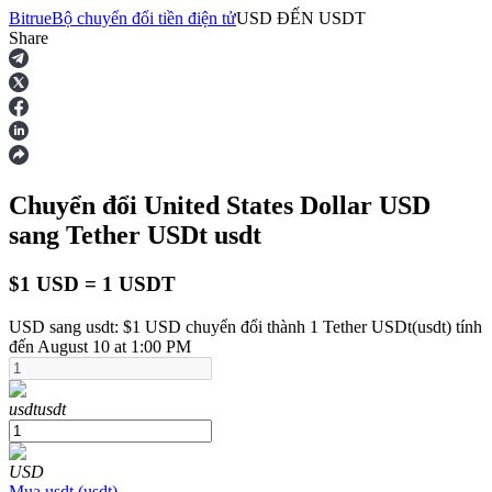
Bitrue
Bộ chuyển đổi tiền điện tử
USD
ĐẾN
USDT
Share
Hợp đồng tương lai
Chuyển đổi United States Dollar
USD
sang Tether USDt
usdt
$1 USD = 1 USDT
USD sang usdt: $1 USD chuyển đổi thành 1 Tether USDt(usdt) tính
USDT Futures
đến August 10 at 1:00 PM
Futures sử dụng USDT làm tài sản thế chấp
usdt
usdt
USD
Mua
usdt
(
usdt
)