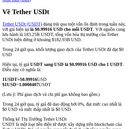
Về Tether USDt
Tether USDt (USDT)
đang trải qua một vẫn ổn định trong tuần này,
COIN-M Futures
với giá hiện tại
là $0.99916 USD cho mỗi USDT
. Với nguồn cung
lưu hành là 183.25B USDT, tổng vốn hóa thị trường của Tether
Futures sử dụng token làm tài sản thế chấp
USDt hiện đứng ở khoảng $182.93B USD.
Trong 24 giờ qua, khối lượng giao dịch của Tether USDt đã đạt $0
USD
TradFi
Hiện tại, tỷ giá
USDT sang USD
là $0.99916 USD cho 1 USDT
.
Phái sinh cổ phiếu, ngoại hối, kim loại quý và hàng hóa
Điều này có nghĩa là:
1
USDT
=
$
0.99916
USD
$
1
USD
=
1.0008407
USDT
(Lưu ý: Phí giao dịch và chi phí gas không bao gồm.)
Trong 24 giờ qua, tỷ giá đã dao động bởi 0%, đạt mức cao nhất là
$0 USD và mức thấp nhất là $0 USD.
Thống kê Thị Trường Tether USDt
USDT là một loại tiền điện tử được xây dựng trên blockchain của
USDC Futures vĩnh cửu