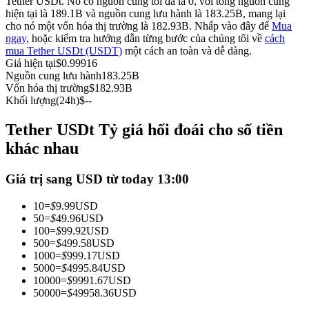
Tether USDt. Nó có nguồn cung tối đa là 0, với tổng nguồn cung
hiện tại là 189.1B và nguồn cung lưu hành là 183.25B, mang lại
Futures sử dụng USDC làm tài sản thế chấp
cho nó một vốn hóa thị trường là 182.93B. Nhấp vào đây để
Mua
ngay
, hoặc kiểm tra hướng dẫn từng bước của chúng tôi về
cách
mua Tether USDt (USDT)
một cách an toàn và dễ dàng.
Giá hiện tại
$
0.99916
Nguồn cung lưu hành
183.25B
Vốn hóa thị trường
$
182.93B
Khối lượng(24h)
$
--
Tether USDt Tỷ giá hối đoái cho số tiền
khác nhau
Sao chép Giao dịch
Giá trị sang USD từ today 13:00
Tham gia cùng các nhà giao dịch hàng đầu
10
=
$
9.99
USD
50
=
$
49.96
USD
100
=
$
99.92
USD
500
=
$
499.58
USD
1000
=
$
999.17
USD
5000
=
$
4995.84
USD
10000
=
$
9991.67
USD
50000
=
$
49958.36
USD