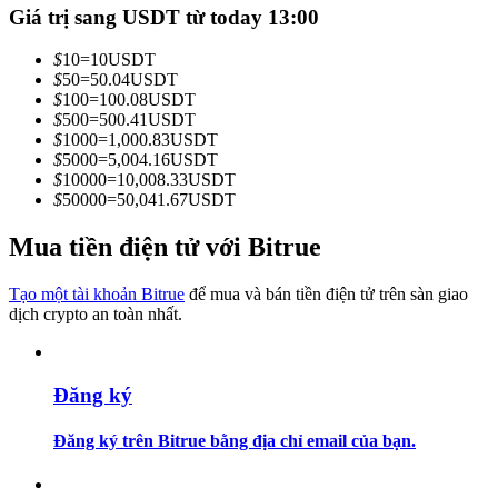
Giá trị sang USDT từ today 13:00
Trở thành Nhà giao dịch Sao chép
Tận hưởng chia sẻ lợi nhuận và hoa hồng giao dịch sao chép
$
10
=
10
USDT
$
50
=
50.04
USDT
$
100
=
100.08
USDT
$
500
=
500.41
USDT
$
1000
=
1,000.83
USDT
$
5000
=
5,004.16
USDT
$
10000
=
10,008.33
USDT
$
50000
=
50,041.67
USDT
Mua tiền điện tử với Bitrue
Thông tin
Tạo một tài khoản Bitrue
để mua và bán tiền điện tử trên sàn giao
dịch crypto an toàn nhất.
Phân tích dữ liệu lớn bao gồm thông tin giao dịch, v.v.
Đăng ký
Đăng ký trên Bitrue bằng địa chỉ email của bạn.