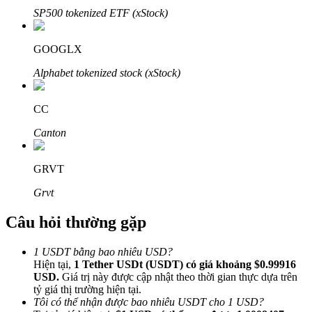
SP500 tokenized ETF (xStock)
GOOGLX
Alphabet tokenized stock (xStock)
Đối tác Bitrue
CC
Canton
GRVT
Grvt
Câu hỏi thường gặp
Đối tác Bitrue
Lên đến 65% hoa hồng!
1 USDT bằng bao nhiêu USD?
Hiện tại,
1 Tether USDt (USDT) có giá khoảng $0.99916
USD.
Giá trị này được cập nhật theo thời gian thực dựa trên
tỷ giá thị trường hiện tại.
Tôi có thể nhận được bao nhiêu USDT cho 1 USD?