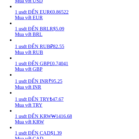
Mua với USD
Earn
1
usdt
ĐẾN
EUR
€
0.86522
Mua với EUR
1
usdt
ĐẾN
BRL
R$
5.09
Mua với BRL
1
usdt
ĐẾN
RUB
₽
82.55
Mua với RUB
1
usdt
ĐẾN
GBP
£
0.74041
Mua với GBP
Power Piggy
1
usdt
ĐẾN
INR
₹
95.25
Làm cho tài sản của bạn tăng giá trị đều đặn
Mua với INR
1
usdt
ĐẾN
TRY
₺
47.67
Mua với TRY
1
usdt
ĐẾN
KRW
₩
1416.68
Mua với KRW
1
usdt
ĐẾN
CAD
$
1.39
Mua với CAD