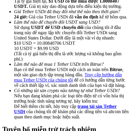
Tại tỷ giá hiện tại,
$1 USD có thể mua được 1.0008407
USDT.
Giá trị này dao động dựa trên điều kiện thị trường.
Giá Tether USDt đã thay đổi như thế nào theo thời gian?
24 giờ:
Giá của Tether USDt đã
vẫn ổn định
kể từ hôm qua.
Làm thế nào để chuyển đổi USDT sang USD?
Sử dụng
USDT để USD chuyển đổi
của chúng tôi ở đầu
trang này để ngay lập tức chuyển đổi Tether USDt sang
Giới thiệu
United States Dollar. Dưới đây là một vài ví dụ nhanh:
$10 USD = 10.00840706 USDT
Mời một người bạn để nhận phần thưởng tiền mặt
10 USDT = $9.99 USD
BTC Welcome Rewards
(Tất cả tỷ giá hiển thị đều là ước lượng và không bao gồm
phí.)
Làm thế nào để mua 1 Tether USDt trên Bitrue?
Bạn có thể mua Tether USDt một cách an toàn trên
Bitrue
,
một sàn giao dịch tập trung hàng đầu.
Truy cập hướng dẫn
mua Tether USDt của chúng tôi
để có hướng dẫn từng bước
về cách thiết lập ví, xác minh danh tính của bạn và đặt hàng.
Có những tài sản crypto nào tương tự như Tether USDt?
Nếu bạn đang khám phá các loại tiền điện tử có vốn hóa thị
trường hoặc tính năng tương tự, hãy kiểm tra:
Để biết thêm chi tiết, hãy truy cập
trang tài sản Tether
USDt
của chúng tôi để khám phá các đồng tiền và altcoin liên
quan theo danh mục hoặc hiệu suất.
BTC Welcome Rewards
Tuyên bố miễn trừ trách nhiệm