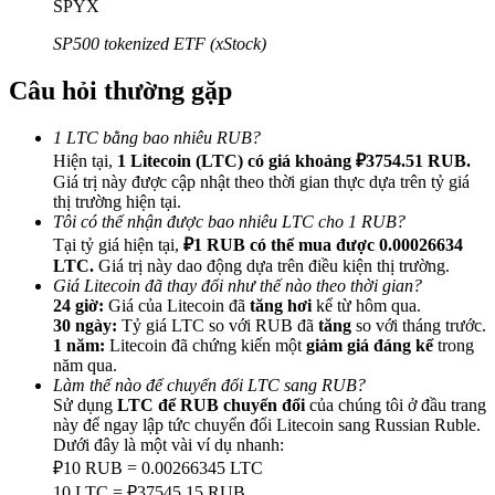
SPYX
SP500 tokenized ETF (xStock)
Câu hỏi thường gặp
Giới thiệu
1 LTC bằng bao nhiêu RUB?
Hiện tại,
1 Litecoin (LTC) có giá khoảng ₽3754.51 RUB.
Mời một người bạn để nhận phần thưởng tiền mặt
Giá trị này được cập nhật theo thời gian thực dựa trên tỷ giá
BTC Welcome Rewards
thị trường hiện tại.
Tôi có thể nhận được bao nhiêu LTC cho 1 RUB?
Tại tỷ giá hiện tại,
₽1 RUB có thể mua được 0.00026634
LTC.
Giá trị này dao động dựa trên điều kiện thị trường.
Giá Litecoin đã thay đổi như thế nào theo thời gian?
24 giờ:
Giá của Litecoin đã
tăng hơi
kể từ hôm qua.
30 ngày:
Tỷ giá LTC so với RUB đã
tăng
so với tháng trước.
1 năm:
Litecoin đã chứng kiến một
giảm giá đáng kể
trong
năm qua.
Làm thế nào để chuyển đổi LTC sang RUB?
Sử dụng
LTC để RUB chuyển đổi
của chúng tôi ở đầu trang
này để ngay lập tức chuyển đổi Litecoin sang Russian Ruble.
Dưới đây là một vài ví dụ nhanh:
BTC Welcome Rewards
₽10 RUB = 0.00266345 LTC
10 LTC = ₽37545.15 RUB