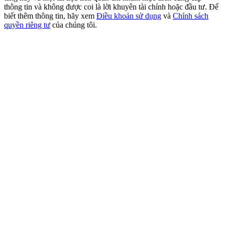
USDT New User Exclusive 10% APR
thông tin và không được coi là lời khuyên tài chính hoặc đầu tư. Để
biết thêm thông tin, hãy xem
Điều khoản sử dụng
và
Chính sách
USDT Flexible Staking | Daily Rewards
quyền riêng tư
của chúng tôi.
BTC New User Exclusive: 6.5% APR
BTC Flexible Staking | Daily Rewards
Thêm sự kiện
Nhận giải thưởng và phần thưởng độc quyền
Trung tâm phần thưởng