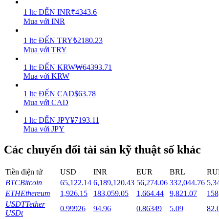
1
ltc
ĐẾN
INR
₹
4343.6
Staking
Mua với INR
Lợi nhuận cao và truy cập ngay lập tức
1
ltc
ĐẾN
TRY
₺
2180.23
Mua với TRY
1
ltc
ĐẾN
KRW
₩
64393.71
Mua với KRW
1
ltc
ĐẾN
CAD
$
63.78
Mua với CAD
1
ltc
ĐẾN
JPY
¥
7193.11
Mua với JPY
Launchpool
Các chuyển đổi tài sản kỹ thuật số khác
Đặt cọc linh hoạt để kiếm được các token phổ biến.
Tiền điện tử
USD
INR
EUR
BRL
RU
BTC
Bitcoin
65,122.14
6,189,120.43
56,274.06
332,044.76
5,3
ETH
Ethereum
1,926.15
183,059.05
1,664.44
9,821.07
158
USDT
Tether
0.99926
94.96
0.86349
5.09
82.
USDt