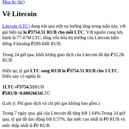
Mua
ltc
(
ltc
)
Về Litecoin
Litecoin (LTC)
đang trải qua một xu hướng tăng trong tuần này, với
COIN-M Futures
giá hiện tại
là ₽3754.51 RUB cho mỗi LTC
. Với nguồn cung lưu
Futures sử dụng token làm tài sản thế chấp
hành là 77.47M LTC, tổng vốn hóa thị trường của Litecoin hiện
đứng ở khoảng ₽289.84B RUB.
Trong 24 giờ qua, khối lượng giao dịch của Litecoin đã đạt ₽32.2K
TradFi
RUB
Phái sinh cổ phiếu, ngoại hối, kim loại quý và hàng hóa
Hiện tại, tỷ giá
LTC sang RUB
là ₽3754.51 RUB cho 1 LTC
.
Điều này có nghĩa là:
1
LTC
=
₽
3754.51
RUB
₽
1
RUB
=
0.00026634
LTC
(Lưu ý: Phí giao dịch và chi phí gas không bao gồm.)
Trong 7 ngày qua, giá của Litecoin đã tăng bởi 1.64%.
Trong 24 giờ
qua, tỷ giá đã dao động bởi 0.57%, đạt mức cao nhất là ₽0 RUB và
USDC Futures vĩnh cửu
mức thấp nhất là ₽0 RUB.