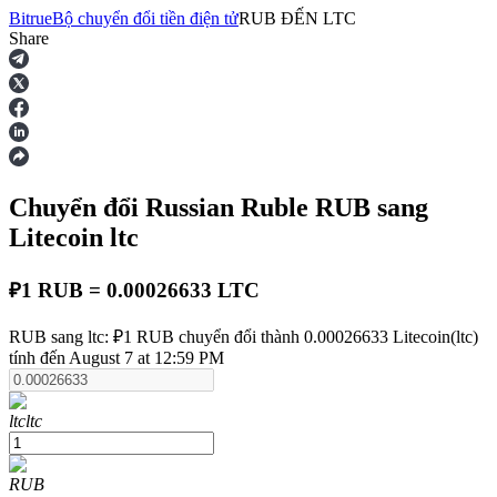
Bitrue
Bộ chuyển đổi tiền điện tử
RUB
ĐẾN
LTC
Share
Hợp đồng tương lai
Chuyển đổi Russian Ruble
RUB
sang
Litecoin
ltc
₽1 RUB = 0.00026633 LTC
USDT Futures
RUB sang ltc: ₽1 RUB chuyển đổi thành 0.00026633 Litecoin(ltc)
tính đến August 7 at 12:59 PM
Futures sử dụng USDT làm tài sản thế chấp
ltc
ltc
RUB