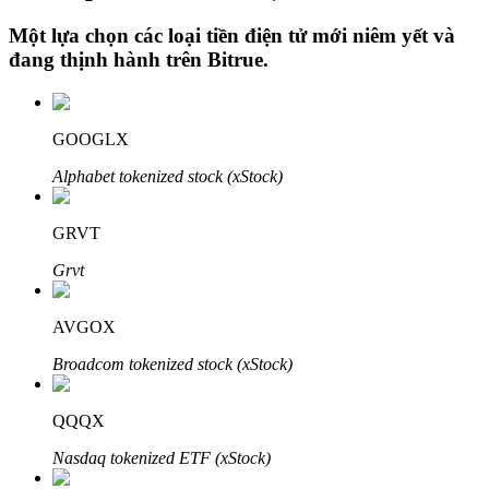
Một lựa chọn các loại tiền điện tử mới niêm yết và
đang thịnh hành trên
Bitrue
.
Đầu tư cố định và quản lý tài chính
Tận hưởng việc quản lý tài chính hiện tại và thu nhập lâu dài
GOOGLX
Alphabet tokenized stock (xStock)
GRVT
Grvt
AVGOX
Staking 101
Broadcom tokenized stock (xStock)
Tìm hiểu về kiếm thu nhập thụ động
QQQX
Bitrue
AI
Nasdaq tokenized ETF (xStock)