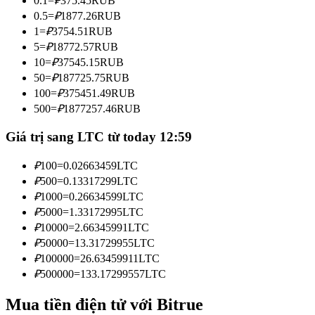
0.1
=
₽
375.45
RUB
Trở thành Nhà giao dịch Sao chép
0.5
=
₽
1877.26
RUB
1
=
₽
3754.51
RUB
Tận hưởng chia sẻ lợi nhuận và hoa hồng giao dịch sao chép
5
=
₽
18772.57
RUB
10
=
₽
37545.15
RUB
50
=
₽
187725.75
RUB
100
=
₽
375451.49
RUB
500
=
₽
1877257.46
RUB
Giá trị sang LTC từ today 12:59
₽
100
=
0.02663459
LTC
Thông tin
₽
500
=
0.13317299
LTC
₽
1000
=
0.26634599
LTC
Phân tích dữ liệu lớn bao gồm thông tin giao dịch, v.v.
₽
5000
=
1.33172995
LTC
₽
10000
=
2.66345991
LTC
₽
50000
=
13.31729955
LTC
₽
100000
=
26.63459911
LTC
₽
500000
=
133.17299557
LTC
Mua tiền điện tử với Bitrue