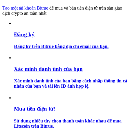
Tạo một tài khoản Bitrue
để mua và bán tiền điện tử trên sàn giao
Hướng dẫn
dịch crypto an toàn nhất.
Hướng dẫn giao dịch Spot
Đăng ký
Đăng ký trên Bitrue bằng địa chỉ email của bạn.
Xác minh danh tính của bạn
Xác minh danh tính của bạn bằng cách nhập thông tin cá
Chiến lược giao dịch
nhân của bạn và tải lên ID ảnh hợp lệ.
Học cách duy trì lợi nhuận
Mua tiền điện tử!
Sử dụng nhiều tùy chọn thanh toán khác nhau để mua
Litecoin trên Bitrue.