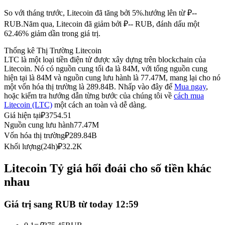
Futures sử dụng USDC làm tài sản thế chấp
So với tháng trước, Litecoin đã tăng bởi 5%.hướng lên từ ₽--
RUB.
Năm qua, Litecoin đã giảm bởi ₽-- RUB, đánh dấu một
62.46% giảm dần trong giá trị.
Thống kê Thị Trường Litecoin
LTC là một loại tiền điện tử được xây dựng trên blockchain của
Litecoin. Nó có nguồn cung tối đa là 84M, với tổng nguồn cung
hiện tại là 84M và nguồn cung lưu hành là 77.47M, mang lại cho nó
một vốn hóa thị trường là 289.84B. Nhấp vào đây để
Mua ngay
,
hoặc kiểm tra hướng dẫn từng bước của chúng tôi về
cách mua
Litecoin (LTC)
một cách an toàn và dễ dàng.
Sao chép Giao dịch
Giá hiện tại
₽
3754.51
Nguồn cung lưu hành
77.47M
Tham gia cùng các nhà giao dịch hàng đầu
Vốn hóa thị trường
₽
289.84B
Khối lượng(24h)
₽
32.2K
Litecoin Tỷ giá hối đoái cho số tiền khác
nhau
Giá trị sang RUB từ today 12:59