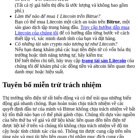
Deposit & Trade BTC to Share 25000 USDT prize pool!
(Tất cả tỷ giá hiển thị đều là ước lượng và không bao gồm
phí.)
Làm thế nào để mua 1 Litecoin trên Bitrue?
Bạn có thể mua Litecoin một cách an toàn trên
Bitrue
, một
sàn giao dịch tập trung hàng đầu.
Truy cập hướng dẫn mua
Deposit CASHCAT & Win
Litecoin của chúng tôi
để có hướng dẫn từng bước về cách
thiết lập ví, xác minh danh tính của bạn và đặt hàng.
Share 500000 CASHCAT prize pool
Có những tài sản crypto nào tương tự như Litecoin?
Nếu bạn đang khám phá các loại tiền điện tử có vốn hóa thị
trường hoặc tính năng tương tự, hãy kiểm tra:
Để biết thêm chi tiết, hãy truy cập
trang tài sản Litecoin
của
Exclusive for BitMart Users
chúng tôi để khám phá các đồng tiền và altcoin liên quan theo
danh mục hoặc hiệu suất.
Register & Trade to Win 500,000 USDT
Tuyên bố miễn trừ trách nhiệm
Thị trường tiền điện tử rất biến động và có thể trải qua những biến
Precious Metals Trading Carnival
động giá nhanh chóng. Bạn hoàn toàn chịu trách nhiệm về các
quyết định đầu tư của mình và Bitrue không chịu trách nhiệm về bất
Trade Gold & Silver · 33,333 USDT Bonus
kỳ tổn thất nào bạn có thể phải gánh chịu. Chúng tôi dựa vào nguồn
của bên thứ ba về giá và dữ liệu khác liên quan đến tiền điện tử
được liệt kê ở trên và chúng tôi không chịu trách nhiệm về độ tin
cậy hoặc tính chính xác của nó. Thông tin được cung cấp trên nền
tảng này và mọi tài liệu liên quan chỉ nhằm mục đích cung cấp