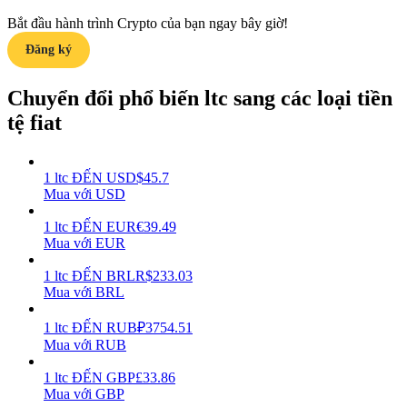
Bắt đầu hành trình Crypto của bạn ngay bây giờ!
Earn
Đăng ký
Chuyển đổi phổ biến ltc sang các loại tiền
tệ fiat
1
ltc
ĐẾN
USD
$
45.7
Mua với USD
Power Piggy
1
ltc
ĐẾN
EUR
€
39.49
Mua với EUR
Làm cho tài sản của bạn tăng giá trị đều đặn
1
ltc
ĐẾN
BRL
R$
233.03
Mua với BRL
1
ltc
ĐẾN
RUB
₽
3754.51
Mua với RUB
1
ltc
ĐẾN
GBP
£
33.86
Mua với GBP