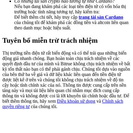
Có những tài sản crypto nào tương tự như Cardano?
Deposit & Trade BTC to Share 25000 USDT prize pool!
Nếu bạn đang khám phá các loại tiền điện tử có vốn hóa thị
trường hoặc tính năng tương tự, hãy kiểm tra:
Để biết thêm chi tiết, hãy truy cập
trang tài sản Cardano
của chúng tôi để khám phá các đồng tiền và altcoin liên quan
theo danh mục hoặc hiệu suất.
Deposit CASHCAT & Win
Share 500000 CASHCAT prize pool
Tuyên bố miễn trừ trách nhiệm
Thị trường tiền điện tử rất biến động và có thể trải qua những biến
động giá nhanh chóng. Bạn hoàn toàn chịu trách nhiệm về các
Exclusive for BitMart Users
quyết định đầu tư của mình và Bitrue không chịu trách nhiệm về bất
kỳ tổn thất nào bạn có thể phải gánh chịu. Chúng tôi dựa vào nguồn
Register & Trade to Win 500,000 USDT
của bên thứ ba về giá và dữ liệu khác liên quan đến tiền điện tử
được liệt kê ở trên và chúng tôi không chịu trách nhiệm về độ tin
cậy hoặc tính chính xác của nó. Thông tin được cung cấp trên nền
tảng này và mọi tài liệu liên quan chỉ nhằm mục đích cung cấp
thông tin và không được coi là lời khuyên tài chính hoặc đầu tư. Để
Precious Metals Trading Carnival
biết thêm thông tin, hãy xem
Điều khoản sử dụng
và
Chính sách
quyền riêng tư
của chúng tôi.
Trade Gold & Silver · 33,333 USDT Bonus