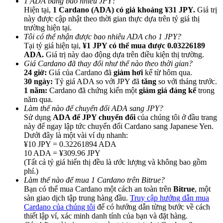
1 ADA bằng bao nhiêu JPY?
Hiện tại,
1 Cardano (ADA) có giá khoảng ¥31 JPY.
Giá trị
này được cập nhật theo thời gian thực dựa trên tỷ giá thị
trường hiện tại.
Tôi có thể nhận được bao nhiêu ADA cho 1 JPY?
Tại tỷ giá hiện tại,
¥1 JPY có thể mua được 0.03226189
ADA.
Giá trị này dao động dựa trên điều kiện thị trường.
Giới thiệu
Giá Cardano đã thay đổi như thế nào theo thời gian?
24 giờ:
Giá của Cardano đã
giảm hơi
kể từ hôm qua.
Mời một người bạn để nhận phần thưởng tiền mặt
30 ngày:
Tỷ giá ADA so với JPY đã
tăng
so với tháng trước.
1 năm:
Cardano đã chứng kiến một
giảm giá đáng kể
trong
BTC Welcome Rewards
năm qua.
Làm thế nào để chuyển đổi ADA sang JPY?
Sử dụng
ADA để JPY chuyển đổi
của chúng tôi ở đầu trang
này để ngay lập tức chuyển đổi Cardano sang Japanese Yen.
Dưới đây là một vài ví dụ nhanh:
¥10 JPY = 0.32261894 ADA
10 ADA = ¥309.96 JPY
(Tất cả tỷ giá hiển thị đều là ước lượng và không bao gồm
phí.)
Làm thế nào để mua 1 Cardano trên Bitrue?
Bạn có thể mua Cardano một cách an toàn trên
Bitrue
, một
sàn giao dịch tập trung hàng đầu.
Truy cập hướng dẫn mua
Cardano của chúng tôi
để có hướng dẫn từng bước về cách
BTC Welcome Rewards
thiết lập ví, xác minh danh tính của bạn và đặt hàng.