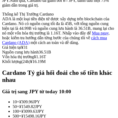
JPY.
Năm qua, Cardano đã giảm bởi ¥-- JPY, đánh dấu một 75%
giảm dần trong giá trị.
Futures sử dụng USDC làm tài sản thế chấp
Thống kê Thị Trường Cardano
ADA là một loại tiền điện tử được xây dựng trên blockchain của
Cardano. Nó có nguồn cung tối đa là 45B, với tổng nguồn cung
hiện tại là 44.99B và nguồn cung lưu hành là 36.51B, mang lại cho
nó một vốn hóa thị trường là 1.16T. Nhấp vào đây để
Mua ngay
,
hoặc kiểm tra hướng dẫn từng bước của chúng tôi về
cách mua
Cardano (ADA)
một cách an toàn và dễ dàng.
Giá hiện tại
¥
31
Nguồn cung lưu hành
36.51B
Vốn hóa thị trường
¥
1.16T
Sao chép Giao dịch
Khối lượng(24h)
¥
16.19M
Tham gia cùng các nhà giao dịch hàng đầu
Cardano Tỷ giá hối đoái cho số tiền khác
nhau
Giá trị sang JPY từ today 10:00
10
=
¥
309.96
JPY
50
=
¥
1549.82
JPY
100
=
¥
3099.63
JPY
500
=
¥
15498.16
JPY