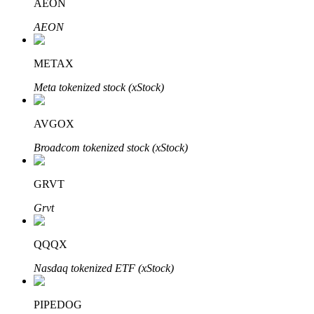
AEON
AEON
METAX
Đầu tư cố định và quản lý tài chính
Meta tokenized stock (xStock)
Tận hưởng việc quản lý tài chính hiện tại và thu nhập lâu dài
AVGOX
Broadcom tokenized stock (xStock)
GRVT
Grvt
Staking 101
QQQX
Tìm hiểu về kiếm thu nhập thụ động
Nasdaq tokenized ETF (xStock)
Bitrue
AI
PIPEDOG