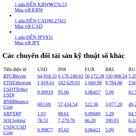
1
ada
ĐẾN
KRW
₩
276.53
Mua với KRW
Staking
1
ada
ĐẾN
CAD
$
0.27411
Lợi nhuận cao và truy cập ngay lập tức
Mua với CAD
1
ada
ĐẾN
JPY
¥
31
Mua với JPY
Các chuyển đổi tài sản kỹ thuật số khác
Tiền điện tử
USD
INR
EUR
BRL
RU
BTC
Bitcoin
64,918.33
6,176,249.61
56,172.28
330,908.24
5,2
ETH
Ethereum
1,919.61
182,629.93
1,660.99
9,784.86
156
Launchpool
USDT
Tether
0.99919
95.06
0.86457
5.09
81.
Đặt cọc linh hoạt để kiếm được các token phổ biến.
USDt
BNB
Binance
603.69
57,434.54
522.36
3,077.20
49,
Coin
XRP
XRP
1.03
98.61
0.89689
5.28
84.
SOL
Solana
76.51
7,279.76
66.20
390.03
6,2
USDC
USD
0.99877
95.02
0.86421
5.09
81.
Coin