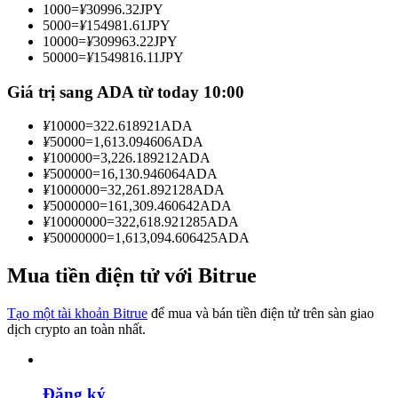
1000
=
¥
30996.32
JPY
Trở thành Nhà giao dịch Sao chép
5000
=
¥
154981.61
JPY
10000
=
¥
309963.22
JPY
Tận hưởng chia sẻ lợi nhuận và hoa hồng giao dịch sao chép
50000
=
¥
1549816.11
JPY
Giá trị sang ADA từ today 10:00
¥
10000
=
322.618921
ADA
¥
50000
=
1,613.094606
ADA
¥
100000
=
3,226.189212
ADA
¥
500000
=
16,130.946064
ADA
¥
1000000
=
32,261.892128
ADA
¥
5000000
=
161,309.460642
ADA
¥
10000000
=
322,618.921285
ADA
Thông tin
¥
50000000
=
1,613,094.606425
ADA
Phân tích dữ liệu lớn bao gồm thông tin giao dịch, v.v.
Mua tiền điện tử với Bitrue
Tạo một tài khoản Bitrue
để mua và bán tiền điện tử trên sàn giao
dịch crypto an toàn nhất.
Đăng ký