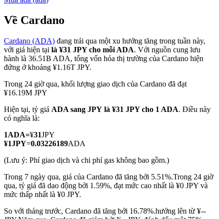
Về Cardano
Cardano (ADA)
đang trải qua một xu hướng tăng trong tuần này,
COIN-M Futures
với giá hiện tại
là ¥31 JPY cho mỗi ADA
. Với nguồn cung lưu
hành là 36.51B ADA, tổng vốn hóa thị trường của Cardano hiện
Futures sử dụng token làm tài sản thế chấp
đứng ở khoảng ¥1.16T JPY.
Trong 24 giờ qua, khối lượng giao dịch của Cardano đã đạt
¥16.19M JPY
TradFi
Hiện tại, tỷ giá
ADA sang JPY
là ¥31 JPY cho 1 ADA
. Điều này
Phái sinh cổ phiếu, ngoại hối, kim loại quý và hàng hóa
có nghĩa là:
1
ADA
=
¥
31
JPY
¥
1
JPY
=
0.03226189
ADA
(Lưu ý: Phí giao dịch và chi phí gas không bao gồm.)
Trong 7 ngày qua, giá của Cardano đã tăng bởi 5.51%.
Trong 24 giờ
qua, tỷ giá đã dao động bởi 1.59%, đạt mức cao nhất là ¥0 JPY và
mức thấp nhất là ¥0 JPY.
So với tháng trước, Cardano đã tăng bởi 16.78%.hướng lên từ ¥--
USDC Futures vĩnh cửu