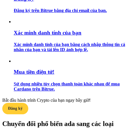
Đăng ký trên Bitrue bằng địa chỉ email của bạn.
Hướng dẫn
Hướng dẫn giao dịch Spot
Xác minh danh tính của bạn
Xác minh danh tính của bạn bằng cách nhập thông tin cá
nhân của bạn và tải lên ID ảnh hợp lệ.
Mua tiền điện tử!
Chiến lược giao dịch
Sử dụng nhiều tùy chọn thanh toán khác nhau để mua
Cardano trên Bitrue.
Học cách duy trì lợi nhuận
Bắt đầu hành trình Crypto của bạn ngay bây giờ!
Đăng ký
Chuyển đổi phổ biến ada sang các loại