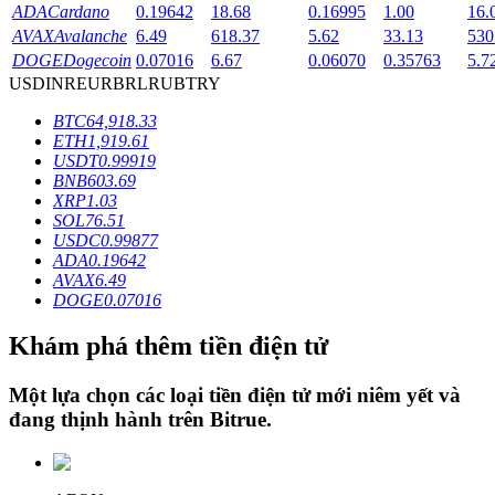
ADA
Cardano
0.19642
18.68
0.16995
1.00
16.
AVAX
Avalanche
6.49
618.37
5.62
33.13
530
DOGE
Dogecoin
0.07016
6.67
0.06070
0.35763
5.7
Khóa BTR
USD
INR
EUR
BRL
RUB
TRY
Đầu tư độc quyền cho người nắm giữ BTR
BTC
64,918.33
ETH
1,919.61
USDT
0.99919
BNB
603.69
XRP
1.03
SOL
76.51
USDC
0.99877
ADA
0.19642
AVAX
6.49
DOGE
0.07016
Khoản vay
Khám phá thêm tiền điện tử
Dịch vụ vay được hỗ trợ bằng tiền điện tử
Một lựa chọn các loại tiền điện tử mới niêm yết và
đang thịnh hành trên
Bitrue
.