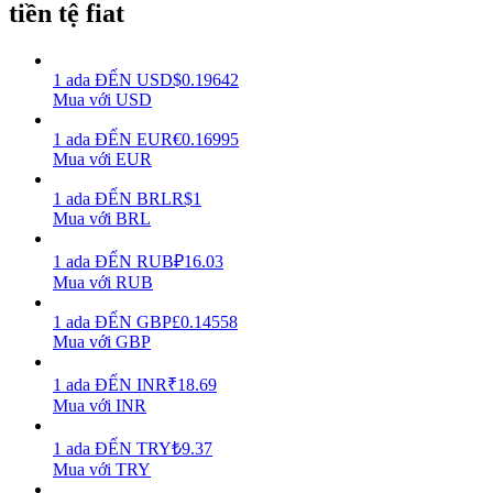
tiền tệ fiat
Earn
1
ada
ĐẾN
USD
$
0.19642
Mua với USD
1
ada
ĐẾN
EUR
€
0.16995
Mua với EUR
1
ada
ĐẾN
BRL
R$
1
Mua với BRL
1
ada
ĐẾN
RUB
₽
16.03
Power Piggy
Mua với RUB
Làm cho tài sản của bạn tăng giá trị đều đặn
1
ada
ĐẾN
GBP
£
0.14558
Mua với GBP
1
ada
ĐẾN
INR
₹
18.69
Mua với INR
1
ada
ĐẾN
TRY
₺
9.37
Mua với TRY