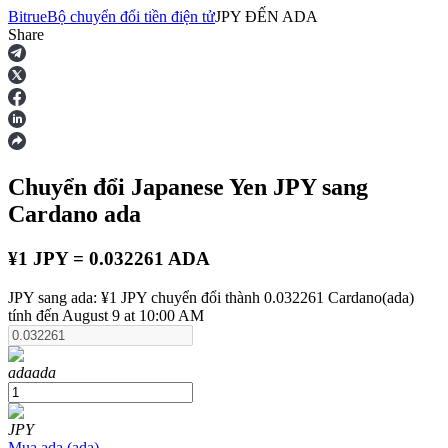
Bitrue
Bộ chuyển đổi tiền điện tử
JPY
ĐẾN
ADA
Share
Hợp đồng tương lai
Chuyển đổi Japanese Yen
JPY
sang
Cardano
ada
¥1 JPY = 0.032261 ADA
JPY sang ada: ¥1 JPY chuyển đổi thành 0.032261 Cardano(ada)
USDT Futures
tính đến August 9 at 10:00 AM
Futures sử dụng USDT làm tài sản thế chấp
ada
ada
JPY
Mua
ada
(
ada
)