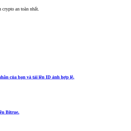
h crypto an toàn nhất.
hân của bạn và tải lên ID ảnh hợp lệ.
ên Bitrue.