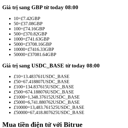
Futures sử dụng USDC làm tài sản thế chấp
Giá trị sang GBP từ today 08:00
10
=
£
7.42
GBP
50
=
£
37.08
GBP
100
=
£
74.16
GBP
500
=
£
370.82
GBP
1000
=
£
741.63
GBP
5000
=
£
3708.16
GBP
10000
=
£
7416.33
GBP
50000
=
£
37081.64
GBP
Sao chép Giao dịch
Giá trị sang USDC_BASE từ today 08:00
Tham gia cùng các nhà giao dịch hàng đầu
£
10
=
13.483761
USDC_BASE
£
50
=
67.418807
USDC_BASE
£
100
=
134.837615
USDC_BASE
£
500
=
674.188076
USDC_BASE
£
1000
=
1,348.376152
USDC_BASE
£
5000
=
6,741.880762
USDC_BASE
£
10000
=
13,483.761525
USDC_BASE
£
50000
=
67,418.807625
USDC_BASE
Mua tiền điện tử với Bitrue