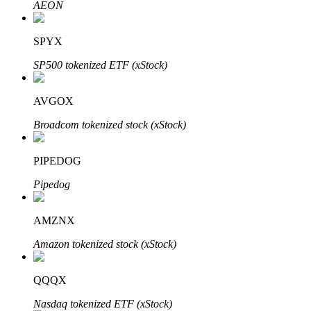
AEON
SPYX
Khóa BTR
SP500 tokenized ETF (xStock)
Đầu tư độc quyền cho người nắm giữ BTR
AVGOX
Broadcom tokenized stock (xStock)
PIPEDOG
Pipedog
Khoản vay
AMZNX
Dịch vụ vay được hỗ trợ bằng tiền điện tử
Amazon tokenized stock (xStock)
QQQX
Nasdaq tokenized ETF (xStock)