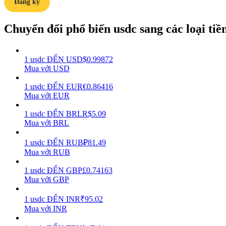
Đăng ký
Hướng dẫn
Chuyển đổi phổ biến usdc sang các loại tiền 
Hướng dẫn giao dịch Spot
1
usdc
ĐẾN
USD
$
0.99872
Mua với USD
1
usdc
ĐẾN
EUR
€
0.86416
Mua với EUR
1
usdc
ĐẾN
BRL
R$
5.09
Mua với BRL
Chiến lược giao dịch
1
usdc
ĐẾN
RUB
₽
81.49
Mua với RUB
Học cách duy trì lợi nhuận
1
usdc
ĐẾN
GBP
£
0.74163
Mua với GBP
1
usdc
ĐẾN
INR
₹
95.02
Mua với INR