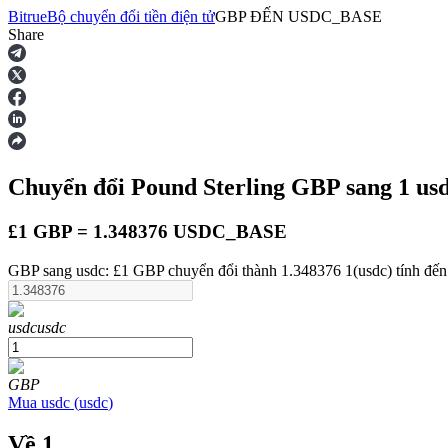
Bitrue
Bộ chuyển đổi tiền điện tử
GBP
ĐẾN
USDC_BASE
Share
Hợp đồng tương lai
Chuyển đổi Pound Sterling
GBP
sang 1
us
£1 GBP = 1.348376 USDC_BASE
GBP sang usdc: £1 GBP chuyển đổi thành 1.348376 1(usdc) tính đến
USDT Futures
usdc
usdc
Futures sử dụng USDT làm tài sản thế chấp
GBP
Mua
usdc
(
usdc
)
Về 1