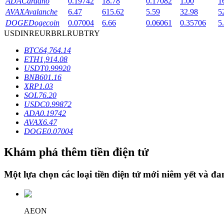
ADA
Cardano
0.19742
18.78
0.17082
1.00
1
AVAX
Avalanche
6.47
615.62
5.59
32.98
5
Staking
DOGE
Dogecoin
0.07004
6.66
0.06061
0.35706
5
USD
INR
EUR
BRL
RUB
TRY
Lợi nhuận cao và truy cập ngay lập tức
BTC
64,764.14
ETH
1,914.08
USDT
0.99920
BNB
601.16
XRP
1.03
SOL
76.20
USDC
0.99872
ADA
0.19742
AVAX
6.47
DOGE
0.07004
Launchpool
Khám phá thêm tiền điện tử
Đặt cọc linh hoạt để kiếm được các token phổ biến.
Một lựa chọn các loại tiền điện tử mới niêm yết và đ
AEON