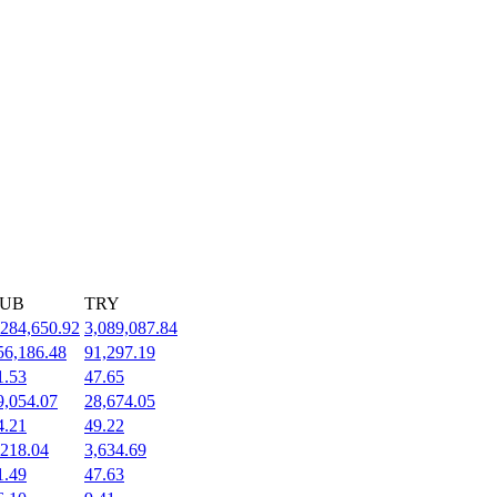
UB
TRY
,284,650.92
3,089,087.84
56,186.48
91,297.19
1.53
47.65
9,054.07
28,674.05
4.21
49.22
,218.04
3,634.69
1.49
47.63