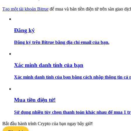
Trở thành Nhà giao dịch Sao chép
Tạo một tài khoản Bitrue
để mua và bán tiền điện tử trên sàn giao dịc
Tận hưởng chia sẻ lợi nhuận và hoa hồng giao dịch sao chép
Đăng ký
Đăng ký trên Bitrue bằng địa chỉ email của bạn.
Xác minh danh tính của bạn
Thông tin
Xác minh danh tính của bạn bằng cách nhập thông tin cá n
Phân tích dữ liệu lớn bao gồm thông tin giao dịch, v.v.
Mua tiền điện tử!
Sử dụng nhiều tùy chọn thanh toán khác nhau để mua 1 tr
Bắt đầu hành trình Crypto của bạn ngay bây giờ!