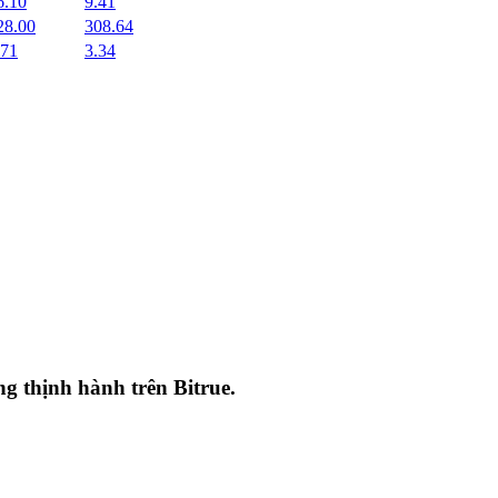
6.10
9.41
28.00
308.64
.71
3.34
ang thịnh hành trên
Bitrue
.