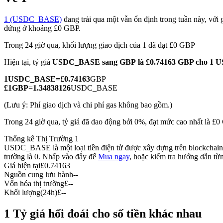
1 (USDC_BASE)
đang trải qua một vẫn ổn định trong tuần này, với g
đứng ở khoảng £0 GBP.
Trong 24 giờ qua, khối lượng giao dịch của 1 đã đạt £0 GBP
COIN-M Futures
Hiện tại, tỷ giá
USDC_BASE sang GBP
là £0.74163 GBP cho 1
Futures sử dụng token làm tài sản thế chấp
1
USDC_BASE
=
£
0.74163
GBP
£
1
GBP
=
1.34838126
USDC_BASE
TradFi
(Lưu ý: Phí giao dịch và chi phí gas không bao gồm.)
Phái sinh cổ phiếu, ngoại hối, kim loại quý và hàng hóa
Trong 24 giờ qua, tỷ giá đã dao động bởi 0%, đạt mức cao nhất là £
Thống kê Thị Trường 1
USDC_BASE là một loại tiền điện tử được xây dựng trên blockchain củ
trường là 0. Nhấp vào đây để
Mua ngay
, hoặc kiểm tra hướng dẫn từ
Giá hiện tại
£
0.74163
Nguồn cung lưu hành
--
Vốn hóa thị trường
£
--
Khối lượng(24h)
£
--
1 Tỷ giá hối đoái cho số tiền khác nhau
USDC Futures vĩnh cửu