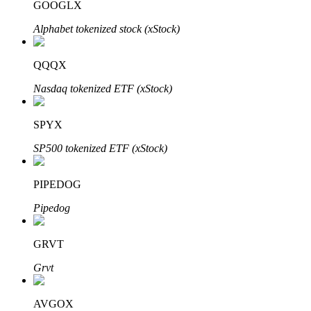
GOOGLX
Alphabet tokenized stock (xStock)
Khóa BTR
QQQX
Đầu tư độc quyền cho người nắm giữ BTR
Nasdaq tokenized ETF (xStock)
SPYX
SP500 tokenized ETF (xStock)
PIPEDOG
Pipedog
Khoản vay
Dịch vụ vay được hỗ trợ bằng tiền điện tử
GRVT
Grvt
AVGOX