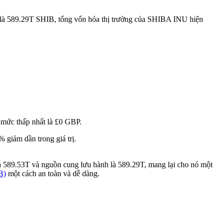
 là 589.29T SHIB, tổng vốn hóa thị trường của SHIBA INU hiện
 mức thấp nhất là £0 GBP.
giảm dần trong giá trị.
là 589.53T và nguồn cung lưu hành là 589.29T, mang lại cho nó một
B)
một cách an toàn và dễ dàng.