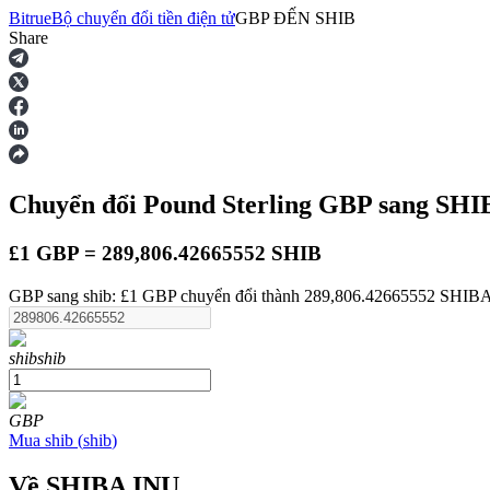
Bitrue
Bộ chuyển đổi tiền điện tử
GBP
ĐẾN
SHIB
Share
Hợp đồng tương lai
Chuyển đổi Pound Sterling
GBP
sang SHI
£1 GBP = 289,806.42665552 SHIB
GBP sang shib: £1 GBP chuyển đổi thành 289,806.42665552 SHIBA 
USDT Futures
shib
shib
Futures sử dụng USDT làm tài sản thế chấp
GBP
Mua
shib
(
shib
)
Về SHIBA INU