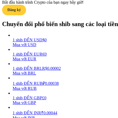
Bắt đầu hành trình Crypto của bạn ngay bây giờ!
Đăng ký
Hướng dẫn
Hướng dẫn giao dịch Spot
Chuyển đổi phổ biến shib sang các loại tiền 
1
shib
ĐẾN
USD
$
0
Mua với USD
1
shib
ĐẾN
EUR
€
0
Mua với EUR
1
shib
ĐẾN
BRL
R$
0.00002
Mua với BRL
Chiến lược giao dịch
Học cách duy trì lợi nhuận
1
shib
ĐẾN
RUB
₽
0.00038
Mua với RUB
1
shib
ĐẾN
GBP
£
0
Mua với GBP
1
shib
ĐẾN
INR
₹
0.00044
Mua với INR