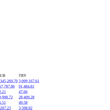
UB
TRY
,345,269.70
3,099,167.61
57,787.86
91,484.81
2.21
47.66
8,998.72
28,409.28
5.51
49.58
,207.23
3,598.92