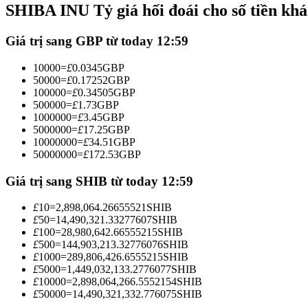
SHIBA INU Tỷ giá hối đoái cho số tiền kh
Futures sử dụng USDC làm tài sản thế chấp
Giá trị sang GBP từ today 12:59
10000
=
£
0.0345
GBP
50000
=
£
0.17252
GBP
100000
=
£
0.34505
GBP
500000
=
£
1.73
GBP
1000000
=
£
3.45
GBP
5000000
=
£
17.25
GBP
10000000
=
£
34.51
GBP
50000000
=
£
172.53
GBP
Sao chép Giao dịch
Tham gia cùng các nhà giao dịch hàng đầu
Giá trị sang SHIB từ today 12:59
£
10
=
2,898,064.26655521
SHIB
£
50
=
14,490,321.33277607
SHIB
£
100
=
28,980,642.66555215
SHIB
£
500
=
144,903,213.32776076
SHIB
£
1000
=
289,806,426.6555215
SHIB
£
5000
=
1,449,032,133.2776077
SHIB
£
10000
=
2,898,064,266.5552154
SHIB
£
50000
=
14,490,321,332.776075
SHIB