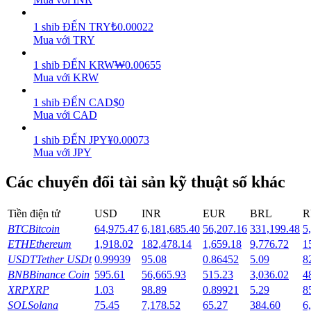
Earn
1
shib
ĐẾN
TRY
₺
0.00022
Mua với TRY
1
shib
ĐẾN
KRW
₩
0.00655
Mua với KRW
1
shib
ĐẾN
CAD
$
0
Mua với CAD
1
shib
ĐẾN
JPY
¥
0.00073
Mua với JPY
Power Piggy
Các chuyển đổi tài sản kỹ thuật số khác
Làm cho tài sản của bạn tăng giá trị đều đặn
Tiền điện tử
USD
INR
EUR
BRL
R
BTC
Bitcoin
64,975.47
6,181,685.40
56,207.16
331,199.48
5
ETH
Ethereum
1,918.02
182,478.14
1,659.18
9,776.72
1
USDT
Tether USDt
0.99939
95.08
0.86452
5.09
8
BNB
Binance Coin
595.61
56,665.93
515.23
3,036.02
4
XRP
XRP
1.03
98.89
0.89921
5.29
8
SOL
Solana
75.45
7,178.52
65.27
384.60
6