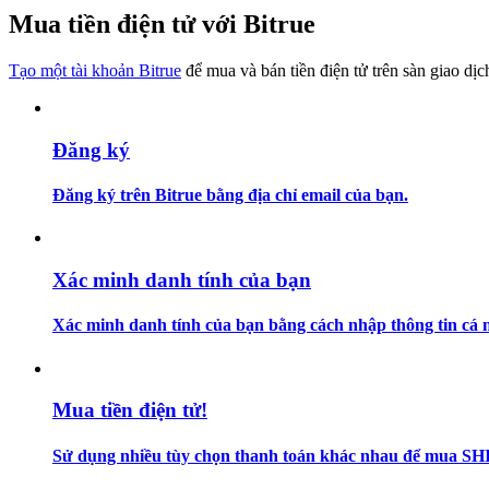
Trở thành Nhà giao dịch Sao chép
Mua tiền điện tử với Bitrue
Tận hưởng chia sẻ lợi nhuận và hoa hồng giao dịch sao chép
Tạo một tài khoản Bitrue
để mua và bán tiền điện tử trên sàn giao dịc
Đăng ký
Đăng ký trên Bitrue bằng địa chỉ email của bạn.
Thông tin
Xác minh danh tính của bạn
Phân tích dữ liệu lớn bao gồm thông tin giao dịch, v.v.
Xác minh danh tính của bạn bằng cách nhập thông tin cá n
Mua tiền điện tử!
Sử dụng nhiều tùy chọn thanh toán khác nhau để mua SH