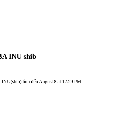
BA INU
shib
INU(shib) tính đến August 8 at 12:59 PM