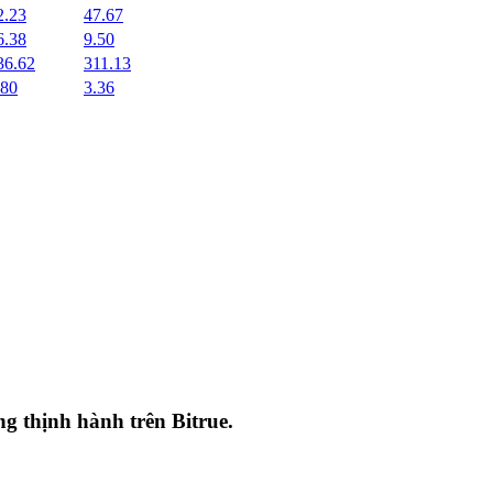
2.23
47.67
6.38
9.50
36.62
311.13
.80
3.36
ang thịnh hành trên
Bitrue
.