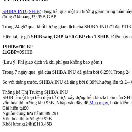
SHIBA INU (SHIB)
đang trải qua một xu hướng giảm trong tuần này,
đứng ở khoảng £9.95B GBP.
Trong 24 giờ qua, khối lượng giao dịch của SHIBA INU đã đạt £1
COIN-M Futures
Hiện tại, tỷ giá
SHIB sang GBP
là £0 GBP cho 1 SHIB
. Điều này c
Futures sử dụng token làm tài sản thế chấp
1
SHIB
=
£
0
GBP
£
1
GBP
=
0
SHIB
TradFi
(Lưu ý: Phí giao dịch và chi phí gas không bao gồm.)
Phái sinh cổ phiếu, ngoại hối, kim loại quý và hàng hóa
Trong 7 ngày qua, giá của SHIBA INU đã giảm bởi 6.25%.
Trong 24 
So với tháng trước, SHIBA INU đã tăng bởi 8.39%.hướng lên từ £--
Thống kê Thị Trường SHIBA INU
SHIB là một loại tiền điện tử được xây dựng trên blockchain của SH
vốn hóa thị trường là 9.95B. Nhấp vào đây để
Mua ngay
, hoặc kiểm 
Giá hiện tại
£
0
Nguồn cung lưu hành
589.29T
Vốn hóa thị trường
£
9.95B
Khối lượng(24h)
£
113.45B
USDC Futures vĩnh cửu