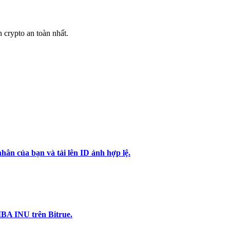
h crypto an toàn nhất.
hân của bạn và tải lên ID ảnh hợp lệ.
IBA INU trên Bitrue.