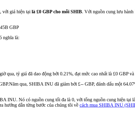
 với giá hiện tại
là £0 GBP cho mỗi SHIB
. Với nguồn cung lưu hành
13.45B GBP
ó nghĩa là:
giờ qua, tỷ giá đã dao động bởi 0.21%, đạt mức cao nhất là £0 GBP và
 GBP.
Năm qua, SHIBA INU đã giảm bởi £-- GBP, đánh dấu một 64.07% 
IBA INU. Nó có nguồn cung tối đa là 0, với tổng nguồn cung hiện tại 
tra hướng dẫn từng bước của chúng tôi về
cách mua SHIBA INU (SHI