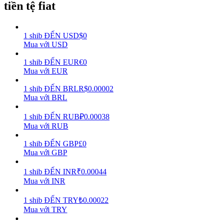
tiền tệ fiat
Earn
1
shib
ĐẾN
USD
$
0
Mua với USD
1
shib
ĐẾN
EUR
€
0
Mua với EUR
1
shib
ĐẾN
BRL
R$
0.00002
Mua với BRL
1
shib
ĐẾN
RUB
₽
0.00038
Power Piggy
Mua với RUB
Làm cho tài sản của bạn tăng giá trị đều đặn
1
shib
ĐẾN
GBP
£
0
Mua với GBP
1
shib
ĐẾN
INR
₹
0.00044
Mua với INR
1
shib
ĐẾN
TRY
₺
0.00022
Mua với TRY