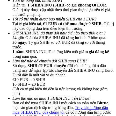
1 SHIB bằng bao nhiêu EUR?
Hiện tại,
1 SHIBA INU (SHIB) có giá khoảng €0 EUR.
Giá trị này được cập nhật theo thời gian thực dựa trên tỷ giá
thị trường hiện tại.
Tôi có thể nhận được bao nhiêu SHIB cho 1 EUR?
Tại tỷ giá hiện tại,
€1 EUR có thể mua được 0 SHIB.
Giá trị
này dao động dựa trên điều kiện thị trường.
Giới thiệu
Giá SHIBA INU đã thay đổi như thế nào theo thời gian?
24 giờ:
Giá của SHIBA INU đã
tăng hơi
kể từ hôm qua.
Mời một người bạn để nhận phần thưởng tiền mặt
30 ngày:
Tỷ giá SHIB so với EUR đã
tăng
so với tháng
trước.
BTC Welcome Rewards
1 năm:
SHIBA INU đã chứng kiến một
giảm giá đáng kể
trong năm qua.
Làm thế nào để chuyển đổi SHIB sang EUR?
Sử dụng
SHIB để EUR chuyển đổi
của chúng tôi ở đầu
trang này để ngay lập tức chuyển đổi SHIBA INU sang Euro.
Dưới đây là một vài ví dụ nhanh:
€10 EUR = 0 SHIB
10 SHIB = €0 EUR
(Tất cả tỷ giá hiển thị đều là ước lượng và không bao gồm
phí.)
Làm thế nào để mua 1 SHIBA INU trên Bitrue?
Bạn có thể mua SHIBA INU một cách an toàn trên
Bitrue
,
một sàn giao dịch tập trung hàng đầu.
Truy cập hướng dẫn
BTC Welcome Rewards
mua SHIBA INU của chúng tôi
để có hướng dẫn từng bước