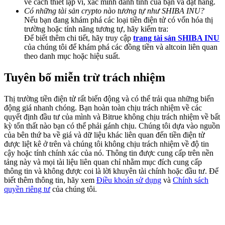
về cách thiết lập ví, xác minh danh tính của bạn và đặt hàng.
Deposit & Trade BTC to Share 25000 USDT prize pool!
Có những tài sản crypto nào tương tự như SHIBA INU?
Nếu bạn đang khám phá các loại tiền điện tử có vốn hóa thị
trường hoặc tính năng tương tự, hãy kiểm tra:
Để biết thêm chi tiết, hãy truy cập
trang tài sản SHIBA INU
của chúng tôi để khám phá các đồng tiền và altcoin liên quan
Deposit CASHCAT & Win
theo danh mục hoặc hiệu suất.
Share 500000 CASHCAT prize pool
Tuyên bố miễn trừ trách nhiệm
Thị trường tiền điện tử rất biến động và có thể trải qua những biến
Exclusive for BitMart Users
động giá nhanh chóng. Bạn hoàn toàn chịu trách nhiệm về các
quyết định đầu tư của mình và Bitrue không chịu trách nhiệm về bất
Register & Trade to Win 500,000 USDT
kỳ tổn thất nào bạn có thể phải gánh chịu. Chúng tôi dựa vào nguồn
của bên thứ ba về giá và dữ liệu khác liên quan đến tiền điện tử
được liệt kê ở trên và chúng tôi không chịu trách nhiệm về độ tin
cậy hoặc tính chính xác của nó. Thông tin được cung cấp trên nền
tảng này và mọi tài liệu liên quan chỉ nhằm mục đích cung cấp
Precious Metals Trading Carnival
thông tin và không được coi là lời khuyên tài chính hoặc đầu tư. Để
biết thêm thông tin, hãy xem
Điều khoản sử dụng
và
Chính sách
Trade Gold & Silver · 33,333 USDT Bonus
quyền riêng tư
của chúng tôi.