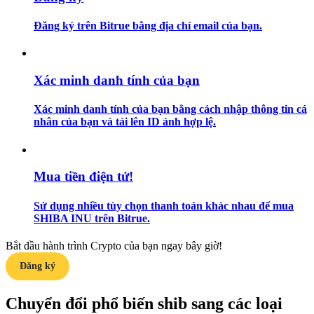
Đăng ký trên Bitrue bằng địa chỉ email của bạn.
Hướng dẫn
Hướng dẫn giao dịch Spot
Xác minh danh tính của bạn
Xác minh danh tính của bạn bằng cách nhập thông tin cá
nhân của bạn và tải lên ID ảnh hợp lệ.
Mua tiền điện tử!
Chiến lược giao dịch
Sử dụng nhiều tùy chọn thanh toán khác nhau để mua
SHIBA INU trên Bitrue.
Học cách duy trì lợi nhuận
Bắt đầu hành trình Crypto của bạn ngay bây giờ!
Đăng ký
Chuyển đổi phổ biến shib sang các loại