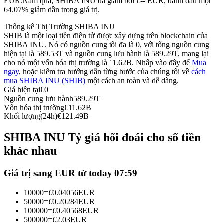
EUR.
Năm qua, SHIBA INU đã giảm bởi €-- EUR, đánh dấu một
64.07% giảm dần trong giá trị.
Futures sử dụng USDC làm tài sản thế chấp
Thống kê Thị Trường SHIBA INU
SHIB là một loại tiền điện tử được xây dựng trên blockchain của
SHIBA INU. Nó có nguồn cung tối đa là 0, với tổng nguồn cung
hiện tại là 589.53T và nguồn cung lưu hành là 589.29T, mang lại
cho nó một vốn hóa thị trường là 11.62B. Nhấp vào đây để
Mua
ngay
, hoặc kiểm tra hướng dẫn từng bước của chúng tôi về
cách
mua SHIBA INU (SHIB)
một cách an toàn và dễ dàng.
Giá hiện tại
€
0
Nguồn cung lưu hành
589.29T
Vốn hóa thị trường
€
11.62B
Sao chép Giao dịch
Khối lượng(24h)
€
121.49B
Tham gia cùng các nhà giao dịch hàng đầu
SHIBA INU Tỷ giá hối đoái cho số tiền
khác nhau
Giá trị sang EUR từ today 07:59
10000
=
€
0.04056
EUR
50000
=
€
0.20284
EUR
100000
=
€
0.40568
EUR
500000
=
€
2.03
EUR