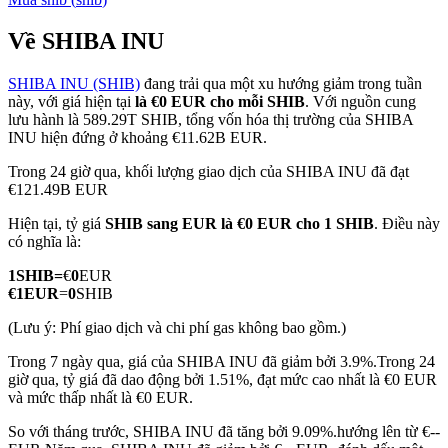
Về SHIBA INU
SHIBA INU (SHIB)
đang trải qua một xu hướng giảm trong tuần
COIN-M Futures
này, với giá hiện tại
là €0 EUR cho mỗi SHIB
. Với nguồn cung
lưu hành là 589.29T SHIB, tổng vốn hóa thị trường của SHIBA
Futures sử dụng token làm tài sản thế chấp
INU hiện đứng ở khoảng €11.62B EUR.
Trong 24 giờ qua, khối lượng giao dịch của SHIBA INU đã đạt
€121.49B EUR
TradFi
Hiện tại, tỷ giá
SHIB sang EUR
là €0 EUR cho 1 SHIB
. Điều này
Phái sinh cổ phiếu, ngoại hối, kim loại quý và hàng hóa
có nghĩa là:
1
SHIB
=
€
0
EUR
€
1
EUR
=
0
SHIB
(Lưu ý: Phí giao dịch và chi phí gas không bao gồm.)
Trong 7 ngày qua, giá của SHIBA INU đã giảm bởi 3.9%.
Trong 24
giờ qua, tỷ giá đã dao động bởi 1.51%, đạt mức cao nhất là €0 EUR
và mức thấp nhất là €0 EUR.
So với tháng trước, SHIBA INU đã tăng bởi 9.09%.hướng lên từ €--
USDC Futures vĩnh cửu