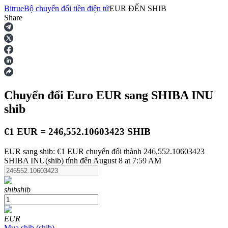
Bitrue
Bộ chuyển đổi tiền điện tử
EUR
ĐẾN
SHIB
Share
Hợp đồng tương lai
Chuyển đổi Euro
EUR
sang SHIBA INU
shib
€1 EUR = 246,552.10603423 SHIB
EUR sang shib: €1 EUR chuyển đổi thành 246,552.10603423
USDT Futures
SHIBA INU(shib) tính đến August 8 at 7:59 AM
Futures sử dụng USDT làm tài sản thế chấp
shib
shib
EUR
Mua
shib
(
shib
)