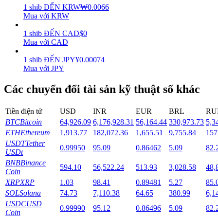
1
shib
ĐẾN
KRW
₩
0.0066
Mua với KRW
Staking
1
shib
ĐẾN
CAD
$
0
Lợi nhuận cao và truy cập ngay lập tức
Mua với CAD
1
shib
ĐẾN
JPY
¥
0.00074
Mua với JPY
Các chuyển đổi tài sản kỹ thuật số khác
Tiền điện tử
USD
INR
EUR
BRL
RU
BTC
Bitcoin
64,926.09
6,176,928.31
56,164.44
330,973.73
5,3
ETH
Ethereum
1,913.77
182,072.36
1,655.51
9,755.84
157
Launchpool
USDT
Tether
0.99950
95.09
0.86462
5.09
82.
Đặt cọc linh hoạt để kiếm được các token phổ biến.
USDt
BNB
Binance
594.10
56,522.24
513.93
3,028.58
48,
Coin
XRP
XRP
1.03
98.41
0.89481
5.27
85.
SOL
Solana
74.73
7,110.38
64.65
380.99
6,1
USDC
USD
0.99990
95.12
0.86496
5.09
82.
Coin