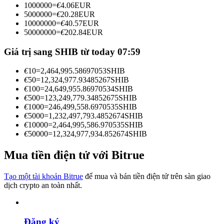
1000000
=
€
4.06
EUR
Trở thành Nhà giao dịch Sao chép
5000000
=
€
20.28
EUR
10000000
=
€
40.57
EUR
Tận hưởng chia sẻ lợi nhuận và hoa hồng giao dịch sao chép
50000000
=
€
202.84
EUR
Giá trị sang SHIB từ today 07:59
€
10
=
2,464,995.58697053
SHIB
€
50
=
12,324,977.93485267
SHIB
€
100
=
24,649,955.86970534
SHIB
€
500
=
123,249,779.34852675
SHIB
€
1000
=
246,499,558.6970535
SHIB
€
5000
=
1,232,497,793.4852674
SHIB
€
10000
=
2,464,995,586.970535
SHIB
Thông tin
€
50000
=
12,324,977,934.852674
SHIB
Phân tích dữ liệu lớn bao gồm thông tin giao dịch, v.v.
Mua tiền điện tử với Bitrue
Tạo một tài khoản Bitrue
để mua và bán tiền điện tử trên sàn giao
dịch crypto an toàn nhất.
Đăng ký