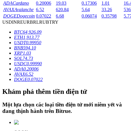
ADA
Cardano
0.20006
19.03
0.17306
1.01
16.
AVAX
Avalanche
6.52
620.84
5.64
33.26
536
DOGE
Dogecoin
0.07022
6.68
0.06074
0.35798
5.7
Khóa BTR
USD
INR
EUR
BRL
RUB
TRY
Đầu tư độc quyền cho người nắm giữ BTR
BTC
64,926.09
ETH
1,913.77
USDT
0.99950
BNB
594.10
XRP
1.03
SOL
74.73
USDC
0.99990
ADA
0.20006
AVAX
6.52
DOGE
0.07022
Khoản vay
Khám phá thêm tiền điện tử
Dịch vụ vay được hỗ trợ bằng tiền điện tử
Một lựa chọn các loại tiền điện tử mới niêm yết và
đang thịnh hành trên
Bitrue
.