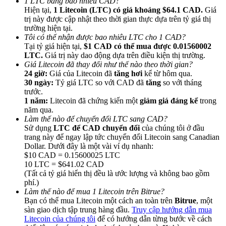
1 LTC bằng bao nhiêu CAD?
Hiện tại,
1 Litecoin (LTC) có giá khoảng $64.1 CAD.
Giá
trị này được cập nhật theo thời gian thực dựa trên tỷ giá thị
trường hiện tại.
Tôi có thể nhận được bao nhiêu LTC cho 1 CAD?
Tại tỷ giá hiện tại,
$1 CAD có thể mua được 0.01560002
LTC.
Giá trị này dao động dựa trên điều kiện thị trường.
Giới thiệu
Giá Litecoin đã thay đổi như thế nào theo thời gian?
24 giờ:
Giá của Litecoin đã
tăng hơi
kể từ hôm qua.
Mời một người bạn để nhận phần thưởng tiền mặt
30 ngày:
Tỷ giá LTC so với CAD đã
tăng
so với tháng
trước.
BTC Welcome Rewards
1 năm:
Litecoin đã chứng kiến một
giảm giá đáng kể
trong
năm qua.
Làm thế nào để chuyển đổi LTC sang CAD?
Sử dụng
LTC để CAD chuyển đổi
của chúng tôi ở đầu
trang này để ngay lập tức chuyển đổi Litecoin sang Canadian
Dollar. Dưới đây là một vài ví dụ nhanh:
$10 CAD = 0.15600025 LTC
10 LTC = $641.02 CAD
(Tất cả tỷ giá hiển thị đều là ước lượng và không bao gồm
phí.)
Làm thế nào để mua 1 Litecoin trên Bitrue?
Bạn có thể mua Litecoin một cách an toàn trên
Bitrue
, một
sàn giao dịch tập trung hàng đầu.
Truy cập hướng dẫn mua
BTC Welcome Rewards
Litecoin của chúng tôi
để có hướng dẫn từng bước về cách