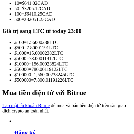
10
=
$
641.02
CAD
Trở thành Nhà giao dịch Sao chép
50
=
$
3205.12
CAD
100
=
$
6410.25
CAD
Tận hưởng chia sẻ lợi nhuận và hoa hồng giao dịch sao chép
500
=
$
32051.23
CAD
Giá trị sang LTC từ today 23:00
$
100
=
1.56000238
LTC
$
500
=
7.80001191
LTC
$
1000
=
15.60002382
LTC
$
5000
=
78.00011912
LTC
$
10000
=
156.00023824
LTC
$
50000
=
780.00119122
LTC
$
100000
=
1,560.00238245
LTC
Thông tin
$
500000
=
7,800.01191226
LTC
Phân tích dữ liệu lớn bao gồm thông tin giao dịch, v.v.
Mua tiền điện tử với Bitrue
Tạo một tài khoản Bitrue
để mua và bán tiền điện tử trên sàn giao
dịch crypto an toàn nhất.
Đăng ký