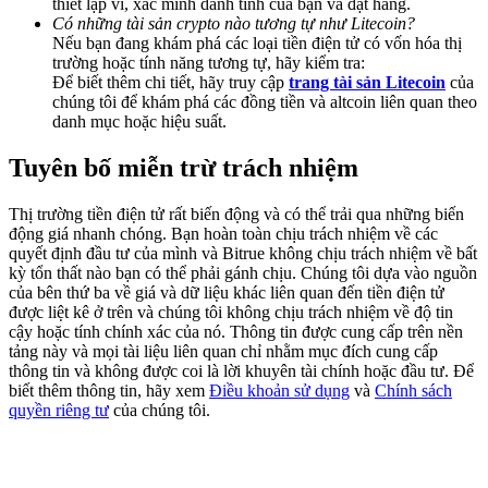
thiết lập ví, xác minh danh tính của bạn và đặt hàng.
Deposit & Trade BTC to Share 25000 USDT prize pool!
Có những tài sản crypto nào tương tự như Litecoin?
Nếu bạn đang khám phá các loại tiền điện tử có vốn hóa thị
trường hoặc tính năng tương tự, hãy kiểm tra:
Để biết thêm chi tiết, hãy truy cập
trang tài sản Litecoin
của
chúng tôi để khám phá các đồng tiền và altcoin liên quan theo
Deposit CASHCAT & Win
danh mục hoặc hiệu suất.
Share 500000 CASHCAT prize pool
Tuyên bố miễn trừ trách nhiệm
Thị trường tiền điện tử rất biến động và có thể trải qua những biến
Exclusive for BitMart Users
động giá nhanh chóng. Bạn hoàn toàn chịu trách nhiệm về các
quyết định đầu tư của mình và Bitrue không chịu trách nhiệm về bất
Register & Trade to Win 500,000 USDT
kỳ tổn thất nào bạn có thể phải gánh chịu. Chúng tôi dựa vào nguồn
của bên thứ ba về giá và dữ liệu khác liên quan đến tiền điện tử
được liệt kê ở trên và chúng tôi không chịu trách nhiệm về độ tin
cậy hoặc tính chính xác của nó. Thông tin được cung cấp trên nền
tảng này và mọi tài liệu liên quan chỉ nhằm mục đích cung cấp
Precious Metals Trading Carnival
thông tin và không được coi là lời khuyên tài chính hoặc đầu tư. Để
biết thêm thông tin, hãy xem
Điều khoản sử dụng
và
Chính sách
Trade Gold & Silver · 33,333 USDT Bonus
quyền riêng tư
của chúng tôi.