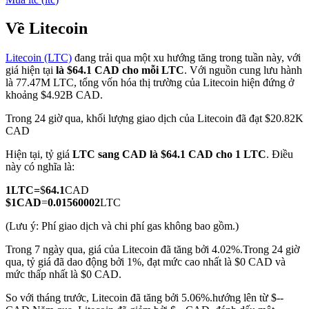
Về Litecoin
Litecoin (LTC)
đang trải qua một xu hướng tăng trong tuần này, với
COIN-M Futures
giá hiện tại
là $64.1 CAD cho mỗi LTC
. Với nguồn cung lưu hành
là 77.47M LTC, tổng vốn hóa thị trường của Litecoin hiện đứng ở
Futures sử dụng token làm tài sản thế chấp
khoảng $4.92B CAD.
Trong 24 giờ qua, khối lượng giao dịch của Litecoin đã đạt $20.82K
CAD
TradFi
Hiện tại, tỷ giá
LTC sang CAD
là $64.1 CAD cho 1 LTC
. Điều
Phái sinh cổ phiếu, ngoại hối, kim loại quý và hàng hóa
này có nghĩa là:
1
LTC
=
$
64.1
CAD
$
1
CAD
=
0.01560002
LTC
(Lưu ý: Phí giao dịch và chi phí gas không bao gồm.)
Trong 7 ngày qua, giá của Litecoin đã tăng bởi 4.02%.
Trong 24 giờ
qua, tỷ giá đã dao động bởi 1%, đạt mức cao nhất là $0 CAD và
mức thấp nhất là $0 CAD.
So với tháng trước, Litecoin đã tăng bởi 5.06%.hướng lên từ $--
USDC Futures vĩnh cửu