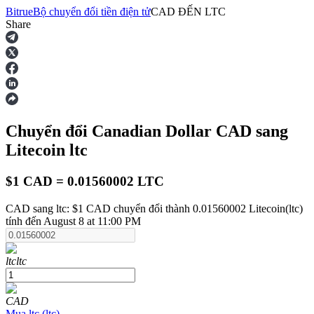
Bitrue
Bộ chuyển đổi tiền điện tử
CAD
ĐẾN
LTC
Share
Hợp đồng tương lai
Chuyển đổi Canadian Dollar
CAD
sang
Litecoin
ltc
$1 CAD = 0.01560002 LTC
CAD sang ltc: $1 CAD chuyển đổi thành 0.01560002 Litecoin(ltc)
USDT Futures
tính đến August 8 at 11:00 PM
Futures sử dụng USDT làm tài sản thế chấp
ltc
ltc
CAD
Mua
ltc
(
ltc
)