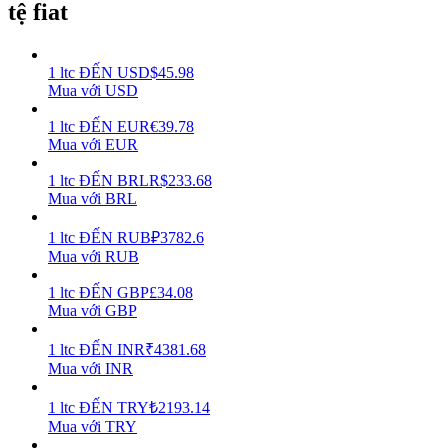
tệ fiat
Earn
1
ltc
ĐẾN
USD
$
45.98
Mua với USD
1
ltc
ĐẾN
EUR
€
39.78
Mua với EUR
1
ltc
ĐẾN
BRL
R$
233.68
Mua với BRL
1
ltc
ĐẾN
RUB
₽
3782.6
Power Piggy
Mua với RUB
Làm cho tài sản của bạn tăng giá trị đều đặn
1
ltc
ĐẾN
GBP
£
34.08
Mua với GBP
1
ltc
ĐẾN
INR
₹
4381.68
Mua với INR
1
ltc
ĐẾN
TRY
₺
2193.14
Mua với TRY