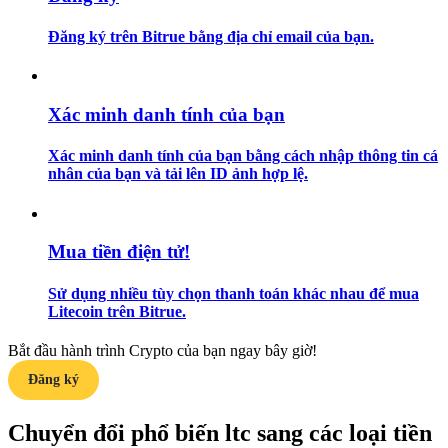
Đăng ký trên Bitrue bằng địa chỉ email của bạn.
Hướng dẫn
Hướng dẫn giao dịch Spot
Xác minh danh tính của bạn
Xác minh danh tính của bạn bằng cách nhập thông tin cá
nhân của bạn và tải lên ID ảnh hợp lệ.
Mua tiền điện tử!
Chiến lược giao dịch
Sử dụng nhiều tùy chọn thanh toán khác nhau để mua
Litecoin trên Bitrue.
Học cách duy trì lợi nhuận
Bắt đầu hành trình Crypto của bạn ngay bây giờ!
Đăng ký
Chuyển đổi phổ biến ltc sang các loại tiền