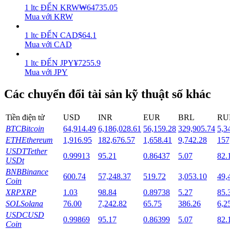
1
ltc
ĐẾN
KRW
₩
64735.05
Mua với KRW
Staking
1
ltc
ĐẾN
CAD
$
64.1
Lợi nhuận cao và truy cập ngay lập tức
Mua với CAD
1
ltc
ĐẾN
JPY
¥
7255.9
Mua với JPY
Các chuyển đổi tài sản kỹ thuật số khác
Tiền điện tử
USD
INR
EUR
BRL
RU
BTC
Bitcoin
64,914.49
6,186,028.61
56,159.28
329,905.74
5,3
ETH
Ethereum
1,916.95
182,676.57
1,658.41
9,742.28
157
Launchpool
USDT
Tether
0.99913
95.21
0.86437
5.07
82.
Đặt cọc linh hoạt để kiếm được các token phổ biến.
USDt
BNB
Binance
600.74
57,248.37
519.72
3,053.10
49,
Coin
XRP
XRP
1.03
98.84
0.89738
5.27
85.
SOL
Solana
76.00
7,242.82
65.75
386.26
6,2
USDC
USD
0.99869
95.17
0.86399
5.07
82.
Coin