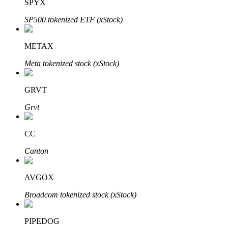
SPYX
SP500 tokenized ETF (xStock)
METAX
Đầu tư cố định và quản lý tài chính
Meta tokenized stock (xStock)
Tận hưởng việc quản lý tài chính hiện tại và thu nhập lâu dài
GRVT
Grvt
CC
Canton
Staking 101
AVGOX
Tìm hiểu về kiếm thu nhập thụ động
Broadcom tokenized stock (xStock)
Bitrue
AI
PIPEDOG