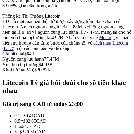
CAD.
Năm qua, Litecoin đã giảm bởi $-- CAD, đánh dấu một
63.05% giảm dần trong giá trị.
Futures sử dụng USDC làm tài sản thế chấp
Thống kê Thị Trường Litecoin
LTC là một loại tiền điện tử được xây dựng trên blockchain của
Litecoin. Nó có nguồn cung tối đa là 84M, với tổng nguồn cung
hiện tại là 84M và nguồn cung lưu hành là 77.47M, mang lại cho nó
một vốn hóa thị trường là 4.92B. Nhấp vào đây để
Mua ngay
, hoặc
kiểm tra hướng dẫn từng bước của chúng tôi về
cách mua Litecoin
(LTC)
một cách an toàn và dễ dàng.
Giá hiện tại
$
64.1
Nguồn cung lưu hành
77.47M
Vốn hóa thị trường
$
4.92B
Sao chép Giao dịch
Khối lượng(24h)
$
20.82K
Tham gia cùng các nhà giao dịch hàng đầu
Litecoin Tỷ giá hối đoái cho số tiền khác
nhau
Giá trị sang CAD từ today 23:00
0.1
=
$
6.41
CAD
0.5
=
$
32.05
CAD
1
=
$
64.1
CAD
5
=
$
320.51
CAD