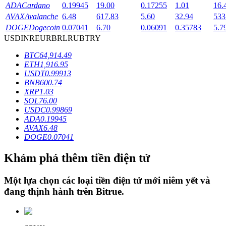
ADA
Cardano
0.19945
19.00
0.17255
1.01
16.
AVAX
Avalanche
6.48
617.83
5.60
32.94
533
DOGE
Dogecoin
0.07041
6.70
0.06091
0.35783
5.7
Khóa BTR
USD
INR
EUR
BRL
RUB
TRY
Đầu tư độc quyền cho người nắm giữ BTR
BTC
64,914.49
ETH
1,916.95
USDT
0.99913
BNB
600.74
XRP
1.03
SOL
76.00
USDC
0.99869
ADA
0.19945
AVAX
6.48
DOGE
0.07041
Khoản vay
Khám phá thêm tiền điện tử
Dịch vụ vay được hỗ trợ bằng tiền điện tử
Một lựa chọn các loại tiền điện tử mới niêm yết và
đang thịnh hành trên
Bitrue
.