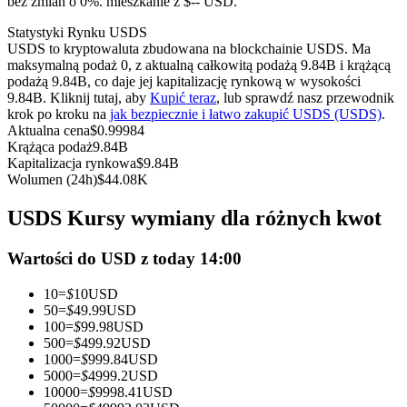
bez zmian o 0%. mieszkanie z $-- USD.
Kontrakty terminowe na USDC
Statystyki Rynku USDS
Kontrakty futures wykorzystujące USDC jako zabezpieczenie
USDS to kryptowaluta zbudowana na blockchainie USDS. Ma
maksymalną podaż 0, z aktualną całkowitą podażą 9.84B i krążącą
podażą 9.84B, co daje jej kapitalizację rynkową w wysokości
9.84B. Kliknij tutaj, aby
Kupić teraz
, lub sprawdź nasz przewodnik
krok po kroku na
jak bezpiecznie i łatwo zakupić USDS (USDS)
.
Aktualna cena
$
0.99984
Krążąca podaż
9.84B
Kapitalizacja rynkowa
$
9.84B
Wolumen (24h)
$
44.08K
USDS Kursy wymiany dla różnych kwot
Kopiowanie Transakcji
Dołącz do najlepszych traderów
Wartości do USD z today 14:00
10
=
$
10
USD
50
=
$
49.99
USD
100
=
$
99.98
USD
500
=
$
499.92
USD
1000
=
$
999.84
USD
5000
=
$
4999.2
USD
10000
=
$
9998.41
USD