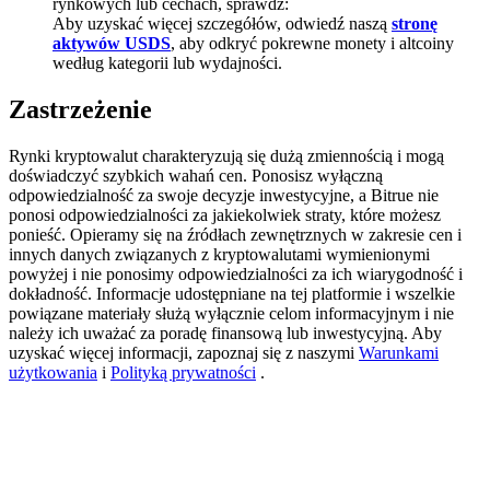
rynkowych lub cechach, sprawdź:
Aby uzyskać więcej szczegółów, odwiedź naszą
stronę
BTC Welcome Rewards
aktywów USDS
, aby odkryć pokrewne monety i altcoiny
według kategorii lub wydajności.
Deposit & Trade BTC to Share 25000 USDT prize pool!
Zastrzeżenie
Rynki kryptowalut charakteryzują się dużą zmiennością i mogą
Deposit CASHCAT & Win
doświadczyć szybkich wahań cen. Ponosisz wyłączną
odpowiedzialność za swoje decyzje inwestycyjne, a Bitrue nie
Share 500000 CASHCAT prize pool
ponosi odpowiedzialności za jakiekolwiek straty, które możesz
ponieść. Opieramy się na źródłach zewnętrznych w zakresie cen i
innych danych związanych z kryptowalutami wymienionymi
powyżej i nie ponosimy odpowiedzialności za ich wiarygodność i
Exclusive for BitMart Users
dokładność. Informacje udostępniane na tej platformie i wszelkie
powiązane materiały służą wyłącznie celom informacyjnym i nie
Register & Trade to Win 500,000 USDT
należy ich uważać za poradę finansową lub inwestycyjną. Aby
uzyskać więcej informacji, zapoznaj się z naszymi
Warunkami
użytkowania
i
Polityką prywatności
.
Precious Metals Trading Carnival
Trade Gold & Silver · 33,333 USDT Bonus