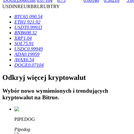
DOGE
Dogecoin
0.07104
6.75
0.06146
0.36216
5.8
USD
INR
EUR
BRL
RUB
TRY
BTC
65,090.54
ETH
1,921.92
USDT
0.99933
BNB
608.32
Blokady BTR
XRP
1.04
SOL
75.91
Ekskluzywne inwestycje dla posiadaczy BTR
USDC
0.99949
ADA
0.19959
AVAX
6.54
DOGE
0.07104
Odkryj więcej kryptowalut
Wybór nowo wymienionych i trendujących
kryptowalut na
Bitrue
.
Pożyczki
Usługa pożyczek wspieranych kryptowalutami
PIPEDOG
Pipedog