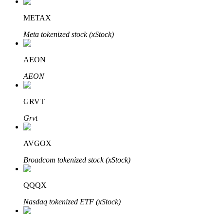
METAX
Meta tokenized stock (xStock)
AEON
Automatyczna inwestycja
AEON
Zdobądź długoterminowy zysk i elastyczne zainteresowania
GRVT
Grvt
AVGOX
Broadcom tokenized stock (xStock)
QQQX
Naucz się stakingu
Nasdaq tokenized ETF (xStock)
Dowiedz się, jak uzyskać dochód pasywny