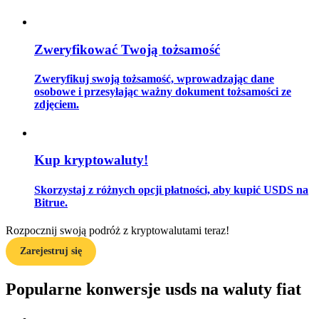
Zweryfikować Twoją tożsamość
Przewodnik
Zweryfikuj swoją tożsamość, wprowadzając dane
Przewodnik dla początkujących dotyczący kontraktów futures
osobowe i przesyłając ważny dokument tożsamości ze
zdjęciem.
Kup kryptowaluty!
Skorzystaj z różnych opcji płatności, aby kupić USDS na
Bitrue.
Strategie handlowe
Rozpocznij swoją podróż z kryptowalutami teraz!
Dowiedz się, jak zachować rentowność
Zarejestruj się
Popularne konwersje usds na waluty fiat