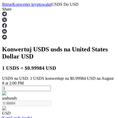
Bitrue
Konwerter kryptowalut
USDS
Do
USD
Share
Kontrakty terminowe
Konwertuj USDS
usds
na United States
Dollar
USD
1 USDS = $0.99984 USD
USDS na USD: 1 USDS konwertuje na $0.99984 USD na August
Kontrakty terminowe na USDT
8 at 2:00 PM
Kontrakty futures wykorzystujące USDT jako zabezpieczenie
usds
usds
USD
Kupić
usds
(
usds
)