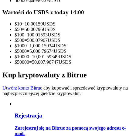
50000
=
$
49992.03
USD
Zostań traderem kopiującym
Wartości do USDS z today 14:00
Ciesz się podziałem zysków i prowizjami z kopiowania
$
10
=
10.00159
USDS
transakcji
$
50
=
50.00796
USDS
$
100
=
100.01593
USDS
$
500
=
500.07967
USDS
$
1000
=
1,000.15934
USDS
$
5000
=
5,000.79674
USDS
$
10000
=
10,001.59349
USDS
$
50000
=
50,007.96747
USDS
Kup kryptowaluty z Bitrue
Informacja
Utwórz konto Bitrue
aby kupować i sprzedawać kryptowaluty na
najbezpieczniejszej giełdzie kryptowalut.
Analiza Big Data, w tym informacje handlowe itp.
Rejestracja
Zarejestruj się na Bitrue za pomocą swojego adresu e-
mail.