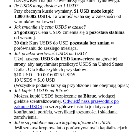
rzeczywistym na podstawie bieżącego kursu rynkowego.
Ile USDS mogę dostać za 1 USD?
Przy obecnym kursie wymiany,
$1 USD może kupić
1.00016002 USDS.
Ta wartość waha się w zależności od
warunków rynkowych.
Jak zmieniła się cena USDS w czasie?
24 godziny:
Cena USDS zmieniła się o
pozostała stabilna
od wczoraj.
30 dni:
Kurs USDS do USD
pozostała bez zmian
w
porównaniu do zeszłego miesiąca.
Polecaj
Jak przekonwertować USDS na USD?
Użyj naszego
USDS do USD konwertera
na górze tej
Zaproś przyjaciela, aby otrzymać nagrody pieniężne
strony, aby natychmiast przeliczyć USDS na United States
Dollar. Oto kilka szybkich przykładów:
BTC Welcome Rewards
$10 USD = 10.00160025 USDS
10 USDS = $10 USD
(Wszystkie podane kursy są przybliżone i nie obejmują opłat.)
Jak kupić 1 USDS na Bitrue?
Możesz kupić USDS bezpiecznie na
Bitrue
, wiodącej
giełdzie scentralizowanej.
Odwiedź nasz przewodnik po
zakupie USDS
po szczegółowe instrukcje dotyczące
konfiguracji portfela, weryfikacji tożsamości i składania
zamówienia.
Jakie są podobne aktywa kryptograficzne do USDS?
Jeśli szukasz kryptowalut o porównywalnych kapitalizacjach