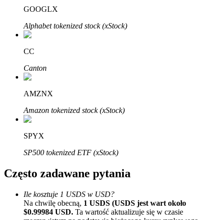
Bitrue
AI
GOOGLX
Alphabet tokenized stock (xStock)
CC
Canton
Bitruści Partnerzy
AMZNX
Amazon tokenized stock (xStock)
SPYX
SP500 tokenized ETF (xStock)
Często zadawane pytania
Afiliaci Bitrue
Ile kosztuje 1 USDS w USD?
Aż do 65% prowizji!
Na chwilę obecną,
1 USDS (USDS jest wart około
$0.99984 USD.
Ta wartość aktualizuje się w czasie