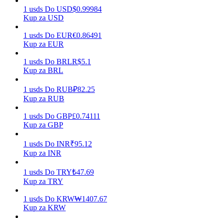
1
usds
Do
USD
$
0.99984
Kup za USD
1
usds
Do
EUR
€
0.86491
Zarabiać
Kup za EUR
1
usds
Do
BRL
R$
5.1
Kup za BRL
1
usds
Do
RUB
₽
82.25
Kup za RUB
1
usds
Do
GBP
£
0.74111
Kup za GBP
Mocna Świnka
1
usds
Do
INR
₹
95.12
Kup za INR
Codziennie zdobywaj konkurencyjne nagrody
1
usds
Do
TRY
₺
47.69
Kup za TRY
1
usds
Do
KRW
₩
1407.67
Kup za KRW