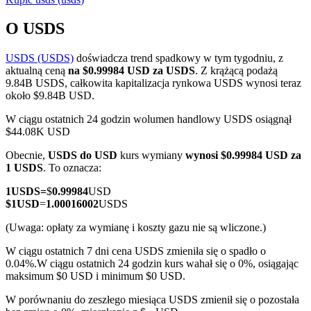
O USDS
USDS (USDS)
doświadcza trend spadkowy w tym tygodniu, z
Kontrakty terminowe COIN-M
aktualną ceną
na $0.99984 USD za USDS
. Z krążącą podażą
9.84B USDS, całkowita kapitalizacja rynkowa USDS wynosi teraz
Kontrakty terminowe na kryptowaluty
około $9.84B USD.
W ciągu ostatnich 24 godzin wolumen handlowy USDS osiągnął
$44.08K USD
TradFi
Obecnie,
USDS do USD
kurs wymiany
wynosi $0.99984 USD za
Instrumenty pochodne na akcje, forex, metale szlachetne i
1 USDS
. To oznacza:
towary
1
USDS
=
$
0.99984
USD
$
1
USD
=
1.00016002
USDS
(Uwaga: opłaty za wymianę i koszty gazu nie są wliczone.)
W ciągu ostatnich 7 dni cena USDS zmieniła się o spadło o
0.04%.
W ciągu ostatnich 24 godzin kurs wahał się o 0%, osiągając
maksimum $0 USD i minimum $0 USD.
W porównaniu do zeszłego miesiąca USDS zmienił się o pozostała