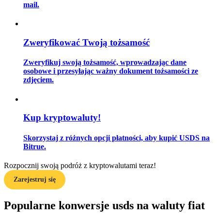
mail.
Przewodnik
Zweryfikować Twoją tożsamość
Przewodnik dla początkujących dotyczący kontraktów futures
Zweryfikuj swoją tożsamość, wprowadzając dane
osobowe i przesyłając ważny dokument tożsamości ze
zdjęciem.
Kup kryptowaluty!
Skorzystaj z różnych opcji płatności, aby kupić USDS na
Bitrue.
Strategie handlowe
Rozpocznij swoją podróż z kryptowalutami teraz!
Dowiedz się, jak zachować rentowność
Zarejestruj się
Popularne konwersje usds na waluty fiat