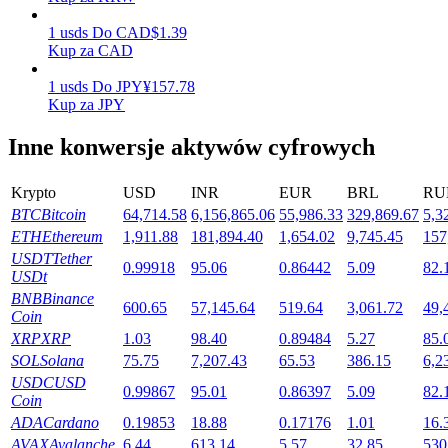
1
usds
Do
CAD
$
1.39
Kup za CAD
Stawianie
1
usds
Do
JPY
¥
157.78
Kup za JPY
Wysokie zyski i natychmiastowy dostęp
Inne konwersje aktywów cyfrowych
Krypto
USD
INR
EUR
BRL
RU
BTC
Bitcoin
64,714.58
6,156,865.06
55,986.33
329,869.67
5,3
ETH
Ethereum
1,911.88
181,894.40
1,654.02
9,745.45
157
USDT
Tether
0.99918
95.06
0.86442
5.09
82.
USDt
BNB
Binance
600.65
57,145.64
519.64
3,061.72
49,
Launchpool
Coin
XRP
XRP
1.03
98.40
0.89484
5.27
85.
Elastyczne stawianie zakładów, aby zarabiać na popularnych
SOL
Solana
75.75
7,207.43
65.53
386.15
6,2
tokenach
USDC
USD
0.99867
95.01
0.86397
5.09
82.
Coin
ADA
Cardano
0.19853
18.88
0.17176
1.01
16.
AVAX
Avalanche
6.44
613.14
5.57
32.85
530