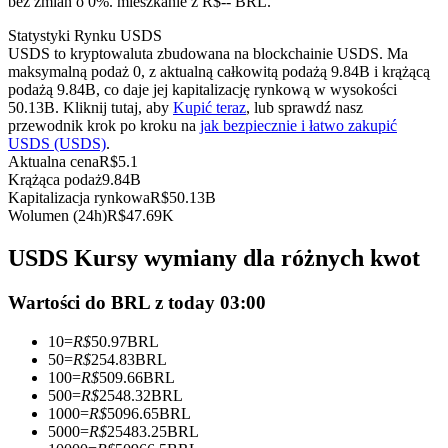
bez zmian o 0%. mieszkanie z R$-- BRL.
Kontrakty terminowe na USDC
Statystyki Rynku USDS
Kontrakty futures wykorzystujące USDC jako zabezpieczenie
USDS to kryptowaluta zbudowana na blockchainie USDS. Ma
maksymalną podaż 0, z aktualną całkowitą podażą 9.84B i krążącą
podażą 9.84B, co daje jej kapitalizację rynkową w wysokości
50.13B. Kliknij tutaj, aby
Kupić teraz
, lub sprawdź nasz
przewodnik krok po kroku na
jak bezpiecznie i łatwo zakupić
USDS (USDS)
.
Aktualna cena
R$
5.1
Krążąca podaż
9.84B
Kapitalizacja rynkowa
R$
50.13B
Wolumen (24h)
R$
47.69K
Kopiowanie Transakcji
USDS Kursy wymiany dla różnych kwot
Dołącz do najlepszych traderów
Wartości do BRL z today 03:00
10
=
R$
50.97
BRL
50
=
R$
254.83
BRL
100
=
R$
509.66
BRL
500
=
R$
2548.32
BRL
1000
=
R$
5096.65
BRL
5000
=
R$
25483.25
BRL