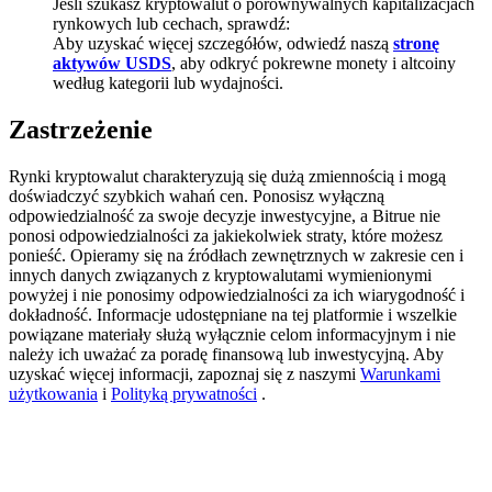
Jeśli szukasz kryptowalut o porównywalnych kapitalizacjach
rynkowych lub cechach, sprawdź:
BTC Welcome Rewards
Aby uzyskać więcej szczegółów, odwiedź naszą
stronę
aktywów USDS
, aby odkryć pokrewne monety i altcoiny
Deposit & Trade BTC to Share 25000 USDT prize pool!
według kategorii lub wydajności.
Zastrzeżenie
Deposit CASHCAT & Win
Rynki kryptowalut charakteryzują się dużą zmiennością i mogą
doświadczyć szybkich wahań cen. Ponosisz wyłączną
Share 500000 CASHCAT prize pool
odpowiedzialność za swoje decyzje inwestycyjne, a Bitrue nie
ponosi odpowiedzialności za jakiekolwiek straty, które możesz
ponieść. Opieramy się na źródłach zewnętrznych w zakresie cen i
innych danych związanych z kryptowalutami wymienionymi
Exclusive for BitMart Users
powyżej i nie ponosimy odpowiedzialności za ich wiarygodność i
dokładność. Informacje udostępniane na tej platformie i wszelkie
Register & Trade to Win 500,000 USDT
powiązane materiały służą wyłącznie celom informacyjnym i nie
należy ich uważać za poradę finansową lub inwestycyjną. Aby
uzyskać więcej informacji, zapoznaj się z naszymi
Warunkami
użytkowania
i
Polityką prywatności
.
Precious Metals Trading Carnival
Trade Gold & Silver · 33,333 USDT Bonus