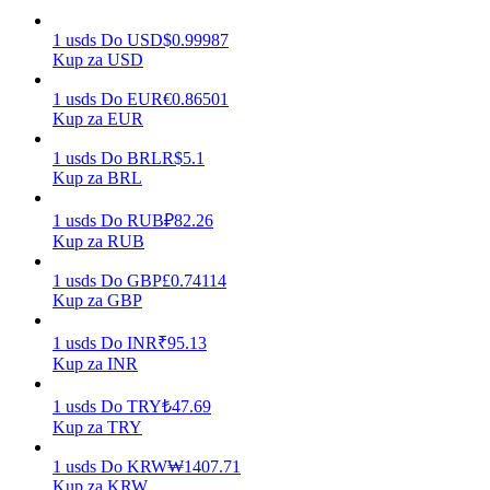
1
usds
Do
USD
$
0.99987
Kup za USD
Zarabiać
1
usds
Do
EUR
€
0.86501
Kup za EUR
1
usds
Do
BRL
R$
5.1
Kup za BRL
1
usds
Do
RUB
₽
82.26
Kup za RUB
1
usds
Do
GBP
£
0.74114
Kup za GBP
Mocna Świnka
1
usds
Do
INR
₹
95.13
Codziennie zdobywaj konkurencyjne nagrody
Kup za INR
1
usds
Do
TRY
₺
47.69
Kup za TRY
1
usds
Do
KRW
₩
1407.71
Kup za KRW