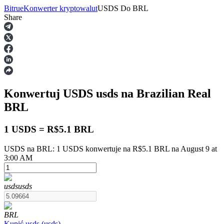
Bitrue
Konwerter kryptowalut
USDS
Do
BRL
Share
Kontrakty terminowe
Konwertuj USDS
usds
na Brazilian Real
BRL
1 USDS = R$5.1 BRL
USDS na BRL: 1 USDS konwertuje na R$5.1 BRL na August 9 at
Kontrakty terminowe na USDT
3:00 AM
Kontrakty futures wykorzystujące USDT jako zabezpieczenie
usds
usds
BRL
Kupić
usds
(
usds
)