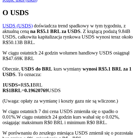
O USDS
USDS (USDS)
doświadcza trend spadkowy w tym tygodniu, z
Kontrakty terminowe COIN-M
aktualną ceną
na R$5.1 BRL za USDS
. Z krążącą podażą 9.84B
USDS, całkowita kapitalizacja rynkowa USDS wynosi teraz około
Kontrakty terminowe na kryptowaluty
R$50.13B BRL.
W ciągu ostatnich 24 godzin wolumen handlowy USDS osiągnął
R$47.69K BRL
TradFi
Obecnie,
USDS do BRL
kurs wymiany
wynosi R$5.1 BRL za 1
Instrumenty pochodne na akcje, forex, metale szlachetne i
USDS
. To oznacza:
towary
1
USDS
=
R$
5.1
BRL
R$
1
BRL
=
0.19620769
USDS
(Uwaga: opłaty za wymianę i koszty gazu nie są wliczone.)
W ciągu ostatnich 7 dni cena USDS zmieniła się o spadło o
0.01%.
W ciągu ostatnich 24 godzin kurs wahał się o 0.02%,
osiągając maksimum R$0 BRL i minimum R$0 BRL.
W porównaniu do zeszłego miesiąca USDS zmienił się o pozostała