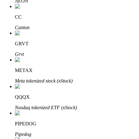
AEON
CC
Canton
GRVT
Automatyczna inwestycja
Grvt
Zdobądź długoterminowy zysk i elastyczne zainteresowania
METAX
Meta tokenized stock (xStock)
QQQX
Nasdaq tokenized ETF (xStock)
Naucz się stakingu
PIPEDOG
Dowiedz się, jak uzyskać dochód pasywny
Pipedog