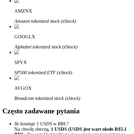
Bitrue
AI
AMZNX
Amazon tokenized stock (xStock)
GOOGLX
Alphabet tokenized stock (xStock)
Bitruści Partnerzy
SPYX
SP500 tokenized ETF (xStock)
AVGOX
Broadcom tokenized stock (xStock)
Często zadawane pytania
Afiliaci Bitrue
Aż do 65% prowizji!
Ile kosztuje 1 USDS w BRL?
Na chwilę obecną,
1 USDS (USDS jest wart około R$5.1