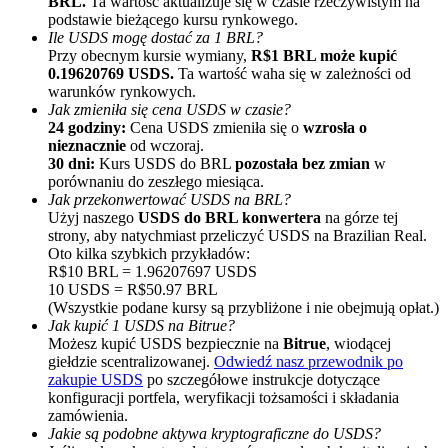
BRL.
Ta wartość aktualizuje się w czasie rzeczywistym na
podstawie bieżącego kursu rynkowego.
Ile USDS mogę dostać za 1 BRL?
Przy obecnym kursie wymiany,
R$1 BRL może kupić
0.19620769 USDS.
Ta wartość waha się w zależności od
warunków rynkowych.
Jak zmieniła się cena USDS w czasie?
24 godziny:
Cena USDS zmieniła się o
wzrosła o
nieznacznie
od wczoraj.
30 dni:
Kurs USDS do BRL
pozostała bez zmian
w
Polecaj
porównaniu do zeszłego miesiąca.
Jak przekonwertować USDS na BRL?
Zaproś przyjaciela, aby otrzymać nagrody pieniężne
Użyj naszego
USDS do BRL konwertera
na górze tej
strony, aby natychmiast przeliczyć USDS na Brazilian Real.
BTC Welcome Rewards
Oto kilka szybkich przykładów:
R$10 BRL = 1.96207697 USDS
10 USDS = R$50.97 BRL
(Wszystkie podane kursy są przybliżone i nie obejmują opłat.)
Jak kupić 1 USDS na Bitrue?
Możesz kupić USDS bezpiecznie na
Bitrue
, wiodącej
giełdzie scentralizowanej.
Odwiedź nasz przewodnik po
zakupie USDS
po szczegółowe instrukcje dotyczące
konfiguracji portfela, weryfikacji tożsamości i składania
zamówienia.
Jakie są podobne aktywa kryptograficzne do USDS?