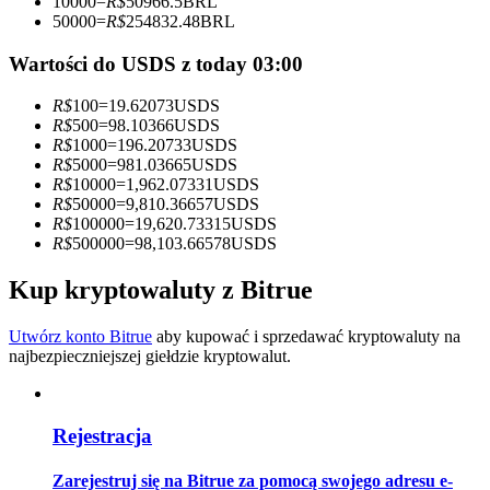
10000
=
R$
50966.5
BRL
50000
=
R$
254832.48
BRL
Zostań traderem kopiującym
Wartości do USDS z today 03:00
Ciesz się podziałem zysków i prowizjami z kopiowania
transakcji
R$
100
=
19.62073
USDS
R$
500
=
98.10366
USDS
R$
1000
=
196.20733
USDS
R$
5000
=
981.03665
USDS
R$
10000
=
1,962.07331
USDS
R$
50000
=
9,810.36657
USDS
R$
100000
=
19,620.73315
USDS
R$
500000
=
98,103.66578
USDS
Kup kryptowaluty z Bitrue
Informacja
Utwórz konto Bitrue
aby kupować i sprzedawać kryptowaluty na
Analiza Big Data, w tym informacje handlowe itp.
najbezpieczniejszej giełdzie kryptowalut.
Rejestracja
Zarejestruj się na Bitrue za pomocą swojego adresu e-