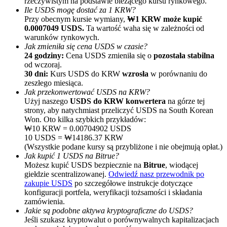
rzeczywistym na podstawie bieżącego kursu rynkowego.
Ile USDS mogę dostać za 1 KRW?
Przy obecnym kursie wymiany,
₩1 KRW może kupić
0.0007049 USDS.
Ta wartość waha się w zależności od
warunków rynkowych.
Jak zmieniła się cena USDS w czasie?
24 godziny:
Cena USDS zmieniła się o
pozostała stabilna
od wczoraj.
30 dni:
Kurs USDS do KRW
wzrosła
w porównaniu do
zeszłego miesiąca.
Polecaj
Jak przekonwertować USDS na KRW?
Użyj naszego
USDS do KRW konwertera
na górze tej
Zaproś przyjaciela, aby otrzymać nagrody pieniężne
strony, aby natychmiast przeliczyć USDS na South Korean
Won. Oto kilka szybkich przykładów:
Deposit CASHCAT & Win
₩10 KRW = 0.00704902 USDS
10 USDS = ₩14186.37 KRW
(Wszystkie podane kursy są przybliżone i nie obejmują opłat.)
Jak kupić 1 USDS na Bitrue?
Możesz kupić USDS bezpiecznie na
Bitrue
, wiodącej
giełdzie scentralizowanej.
Odwiedź nasz przewodnik po
zakupie USDS
po szczegółowe instrukcje dotyczące
konfiguracji portfela, weryfikacji tożsamości i składania
zamówienia.
Jakie są podobne aktywa kryptograficzne do USDS?
Jeśli szukasz kryptowalut o porównywalnych kapitalizacjach