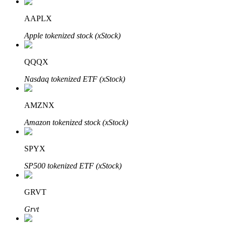
AAPLX
Apple tokenized stock (xStock)
QQQX
Automatyczna inwestycja
Nasdaq tokenized ETF (xStock)
Zdobądź długoterminowy zysk i elastyczne zainteresowania
AMZNX
Amazon tokenized stock (xStock)
SPYX
SP500 tokenized ETF (xStock)
GRVT
Naucz się stakingu
Grvt
Dowiedz się, jak uzyskać dochód pasywny