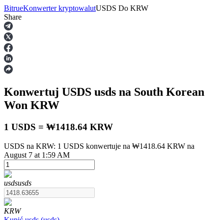
Bitrue
Konwerter kryptowalut
USDS
Do
KRW
Share
Kontrakty terminowe
Konwertuj USDS
usds
na South Korean
Won
KRW
1 USDS = ₩1418.64 KRW
USDS na KRW: 1 USDS konwertuje na ₩1418.64 KRW na
Kontrakty terminowe na USDT
August 7 at 1:59 AM
Kontrakty futures wykorzystujące USDT jako zabezpieczenie
usds
usds
KRW
Kupić
usds
(
usds
)