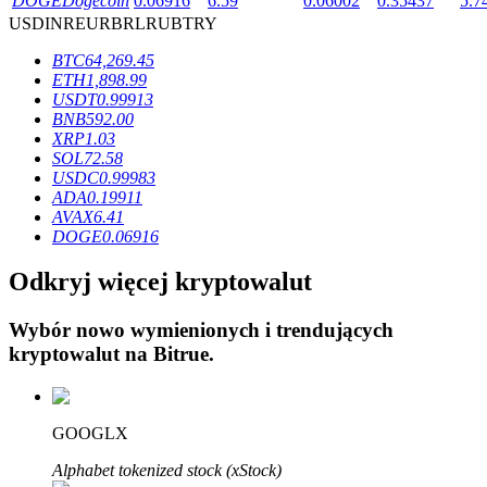
DOGE
Dogecoin
0.06916
6.59
0.06002
0.35437
5.7
USD
INR
EUR
BRL
RUB
TRY
BTC
64,269.45
ETH
1,898.99
USDT
0.99913
BNB
592.00
Blokady BTR
XRP
1.03
SOL
72.58
Ekskluzywne inwestycje dla posiadaczy BTR
USDC
0.99983
ADA
0.19911
AVAX
6.41
DOGE
0.06916
Odkryj więcej kryptowalut
Wybór nowo wymienionych i trendujących
kryptowalut na
Bitrue
.
Pożyczki
Usługa pożyczek wspieranych kryptowalutami
GOOGLX
Alphabet tokenized stock (xStock)