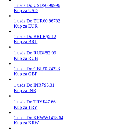
1
usds
Do
USD
$
0.99996
Kup za USD
1
usds
Do
EUR
€
0.86782
Zarabiać
Kup za EUR
1
usds
Do
BRL
R$
5.12
Kup za BRL
1
usds
Do
RUB
₽
82.99
Kup za RUB
1
usds
Do
GBP
£
0.74323
Kup za GBP
Mocna Świnka
1
usds
Do
INR
₹
95.31
Kup za INR
Codziennie zdobywaj konkurencyjne nagrody
1
usds
Do
TRY
₺
47.66
Kup za TRY
1
usds
Do
KRW
₩
1418.64
Kup za KRW