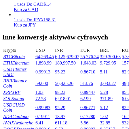
1
usds
Do
CAD
$
1.4
Kup za CAD
1
usds
Do
JPY
¥
158.31
Stawianie
Kup za JPY
Wysokie zyski i natychmiastowy dostęp
Inne konwersje aktywów cyfrowych
Krypto
USD
INR
EUR
BRL
RU
BTC
Bitcoin
64,269.45
6,125,679.07
55,776.24
329,300.63
5,3
ETH
Ethereum
1,898.99
180,997.50
1,648.03
9,729.95
157
USDT
Tether
0.99913
95.23
0.86710
5.11
82.
USDt
BNB
Binance
592.00
56,425.26
513.76
3,033.27
49,
Coin
Launchpool
XRP
XRP
1.03
98.23
0.89447
5.28
85.
SOL
Solana
72.58
6,918.01
62.99
371.89
6,0
Elastyczne stawianie zakładów, aby zarabiać na popularnych
tokenach
USDC
USD
0.99983
95.29
0.86771
5.12
82.
Coin
ADA
Cardano
0.19911
18.97
0.17280
1.02
16.
AVAX
Avalanche
6.41
611.18
5.56
32.85
532