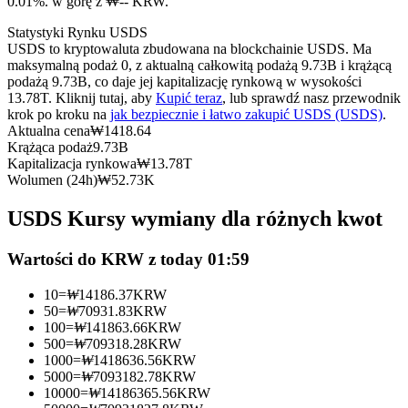
0.01%. w górę z ₩-- KRW.
Kontrakty terminowe na USDC
Statystyki Rynku USDS
Kontrakty futures wykorzystujące USDC jako zabezpieczenie
USDS to kryptowaluta zbudowana na blockchainie USDS. Ma
maksymalną podaż 0, z aktualną całkowitą podażą 9.73B i krążącą
podażą 9.73B, co daje jej kapitalizację rynkową w wysokości
13.78T. Kliknij tutaj, aby
Kupić teraz
, lub sprawdź nasz przewodnik
krok po kroku na
jak bezpiecznie i łatwo zakupić USDS (USDS)
.
Aktualna cena
₩
1418.64
Krążąca podaż
9.73B
Kapitalizacja rynkowa
₩
13.78T
Wolumen (24h)
₩
52.73K
USDS Kursy wymiany dla różnych kwot
Kopiowanie Transakcji
Dołącz do najlepszych traderów
Wartości do KRW z today 01:59
10
=
₩
14186.37
KRW
50
=
₩
70931.83
KRW
100
=
₩
141863.66
KRW
500
=
₩
709318.28
KRW
1000
=
₩
1418636.56
KRW
5000
=
₩
7093182.78
KRW
10000
=
₩
14186365.56
KRW