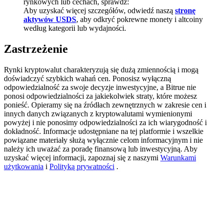
rynkowych lub cechach, sprawdź:
Aby uzyskać więcej szczegółów, odwiedź naszą
stronę
Deposit CASHCAT & Win
aktywów USDS
, aby odkryć pokrewne monety i altcoiny
według kategorii lub wydajności.
Share 500000 CASHCAT prize pool
Zastrzeżenie
Rynki kryptowalut charakteryzują się dużą zmiennością i mogą
Exclusive for BitMart Users
doświadczyć szybkich wahań cen. Ponosisz wyłączną
odpowiedzialność za swoje decyzje inwestycyjne, a Bitrue nie
Register & Trade to Win 500,000 USDT
ponosi odpowiedzialności za jakiekolwiek straty, które możesz
ponieść. Opieramy się na źródłach zewnętrznych w zakresie cen i
innych danych związanych z kryptowalutami wymienionymi
powyżej i nie ponosimy odpowiedzialności za ich wiarygodność i
Precious Metals Trading Carnival
dokładność. Informacje udostępniane na tej platformie i wszelkie
powiązane materiały służą wyłącznie celom informacyjnym i nie
Trade Gold & Silver · 33,333 USDT Bonus
należy ich uważać za poradę finansową lub inwestycyjną. Aby
uzyskać więcej informacji, zapoznaj się z naszymi
Warunkami
użytkowania
i
Polityką prywatności
.
USDT New User Exclusive 10% APR
USDT Flexible Staking | Daily Rewards