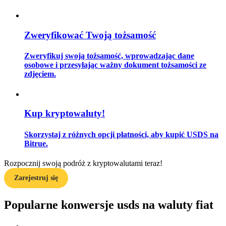
Zweryfikować Twoją tożsamość
Przewodnik
Zweryfikuj swoją tożsamość, wprowadzając dane
Przewodnik dla początkujących dotyczący kontraktów futures
osobowe i przesyłając ważny dokument tożsamości ze
zdjęciem.
Kup kryptowaluty!
Skorzystaj z różnych opcji płatności, aby kupić USDS na
Bitrue.
Strategie handlowe
Rozpocznij swoją podróż z kryptowalutami teraz!
Dowiedz się, jak zachować rentowność
Zarejestruj się
Popularne konwersje usds na waluty fiat