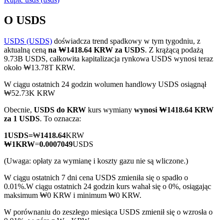
O USDS
USDS (USDS)
doświadcza trend spadkowy w tym tygodniu, z
Kontrakty terminowe COIN-M
aktualną ceną
na ₩1418.64 KRW za USDS
. Z krążącą podażą
9.73B USDS, całkowita kapitalizacja rynkowa USDS wynosi teraz
Kontrakty terminowe na kryptowaluty
około ₩13.78T KRW.
W ciągu ostatnich 24 godzin wolumen handlowy USDS osiągnął
₩52.73K KRW
TradFi
Obecnie,
USDS do KRW
kurs wymiany
wynosi ₩1418.64 KRW
Instrumenty pochodne na akcje, forex, metale szlachetne i
za 1 USDS
. To oznacza:
towary
1
USDS
=
₩
1418.64
KRW
₩
1
KRW
=
0.0007049
USDS
(Uwaga: opłaty za wymianę i koszty gazu nie są wliczone.)
W ciągu ostatnich 7 dni cena USDS zmieniła się o spadło o
0.01%.
W ciągu ostatnich 24 godzin kurs wahał się o 0%, osiągając
maksimum ₩0 KRW i minimum ₩0 KRW.
W porównaniu do zeszłego miesiąca USDS zmienił się o wzrosła o