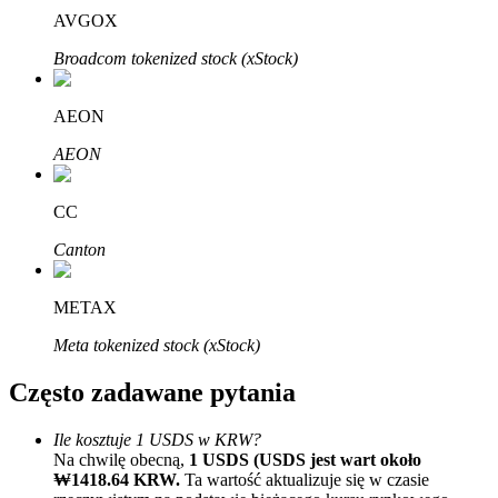
Bitrue
AI
AVGOX
Broadcom tokenized stock (xStock)
AEON
AEON
Bitruści Partnerzy
CC
Canton
METAX
Meta tokenized stock (xStock)
Często zadawane pytania
Afiliaci Bitrue
Ile kosztuje 1 USDS w KRW?
Aż do 65% prowizji!
Na chwilę obecną,
1 USDS (USDS jest wart około
₩1418.64 KRW.
Ta wartość aktualizuje się w czasie