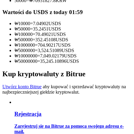
50000
=
₩
70931827.8
KRW
Zostań traderem kopiującym
Wartości do USDS z today 01:59
Ciesz się podziałem zysków i prowizjami z kopiowania
₩
10000
=
7.04902
USDS
transakcji
₩
50000
=
35.2451
USDS
₩
100000
=
70.49021
USDS
₩
500000
=
352.45108
USDS
₩
1000000
=
704.90217
USDS
₩
5000000
=
3,524.51089
USDS
₩
10000000
=
7,049.02179
USDS
₩
50000000
=
35,245.10896
USDS
Kup kryptowaluty z Bitrue
Informacja
Utwórz konto Bitrue
aby kupować i sprzedawać kryptowaluty na
najbezpieczniejszej giełdzie kryptowalut.
Analiza Big Data, w tym informacje handlowe itp.
Rejestracja
Zarejestruj się na Bitrue za pomocą swojego adresu e-
mail.