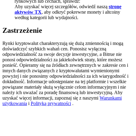
rynkowych lub cechach, sprawdź:
Aby uzyskać więcej szczegółów, odwiedź naszą
stronę
BTC Welcome Rewards
aktywów TX
, aby odkryć pokrewne monety i altcoiny
według kategorii lub wydajności.
Deposit & Trade BTC to Share 25000 USDT prize pool!
Zastrzeżenie
Rynki kryptowalut charakteryzują się dużą zmiennością i mogą
Deposit CASHCAT & Win
doświadczyć szybkich wahań cen. Ponosisz wyłączną
odpowiedzialność za swoje decyzje inwestycyjne, a Bitrue nie
Share 500000 CASHCAT prize pool
ponosi odpowiedzialności za jakiekolwiek straty, które możesz
ponieść. Opieramy się na źródłach zewnętrznych w zakresie cen i
innych danych związanych z kryptowalutami wymienionymi
powyżej i nie ponosimy odpowiedzialności za ich wiarygodność i
Exclusive for BitMart Users
dokładność. Informacje udostępniane na tej platformie i wszelkie
powiązane materiały służą wyłącznie celom informacyjnym i nie
Register & Trade to Win 500,000 USDT
należy ich uważać za poradę finansową lub inwestycyjną. Aby
uzyskać więcej informacji, zapoznaj się z naszymi
Warunkami
użytkowania
i
Polityką prywatności
.
Precious Metals Trading Carnival
Trade Gold & Silver · 33,333 USDT Bonus