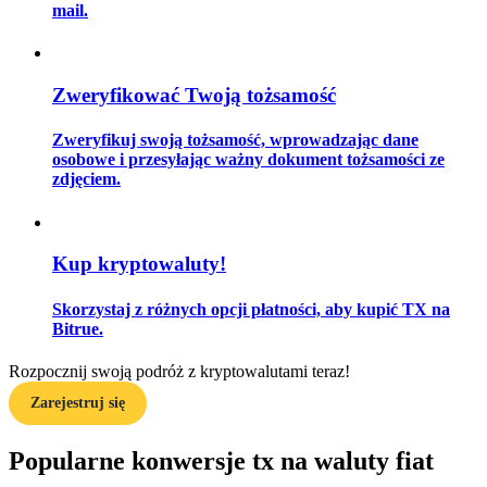
mail.
Przewodnik
Zweryfikować Twoją tożsamość
Przewodnik dla początkujących dotyczący kontraktów futures
Zweryfikuj swoją tożsamość, wprowadzając dane
osobowe i przesyłając ważny dokument tożsamości ze
zdjęciem.
Kup kryptowaluty!
Skorzystaj z różnych opcji płatności, aby kupić TX na
Bitrue.
Strategie handlowe
Rozpocznij swoją podróż z kryptowalutami teraz!
Dowiedz się, jak zachować rentowność
Zarejestruj się
Popularne konwersje tx na waluty fiat