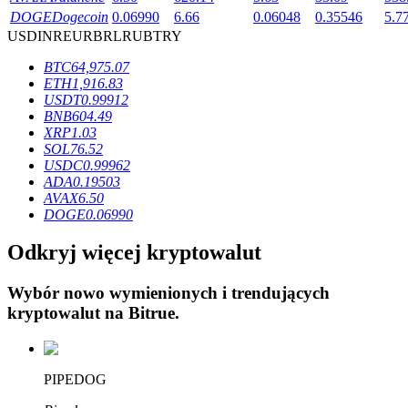
DOGE
Dogecoin
0.06990
6.66
0.06048
0.35546
5.7
USD
INR
EUR
BRL
RUB
TRY
BTC
64,975.07
ETH
1,916.83
USDT
0.99912
Blokady BTR
BNB
604.49
XRP
1.03
Ekskluzywne inwestycje dla posiadaczy BTR
SOL
76.52
USDC
0.99962
ADA
0.19503
AVAX
6.50
DOGE
0.06990
Odkryj więcej kryptowalut
Wybór nowo wymienionych i trendujących
kryptowalut na
Bitrue
.
Pożyczki
Usługa pożyczek wspieranych kryptowalutami
PIPEDOG