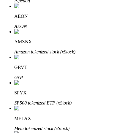
Pipedog
AEON
AEON
AMZNX
Automatyczna inwestycja
Amazon tokenized stock (xStock)
Zdobądź długoterminowy zysk i elastyczne zainteresowania
GRVT
Grvt
SPYX
SP500 tokenized ETF (xStock)
Naucz się stakingu
METAX
Dowiedz się, jak uzyskać dochód pasywny
Meta tokenized stock (xStock)