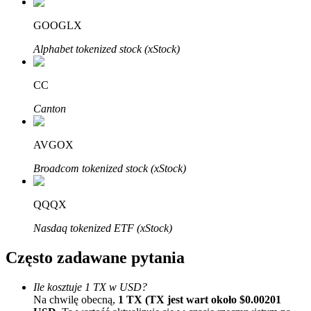
Bitrue
AI
GOOGLX
Alphabet tokenized stock (xStock)
CC
Canton
Bitruści Partnerzy
AVGOX
Broadcom tokenized stock (xStock)
QQQX
Nasdaq tokenized ETF (xStock)
Często zadawane pytania
Afiliaci Bitrue
Aż do 65% prowizji!
Ile kosztuje 1 TX w USD?
Na chwilę obecną,
1 TX (TX jest wart około $0.00201