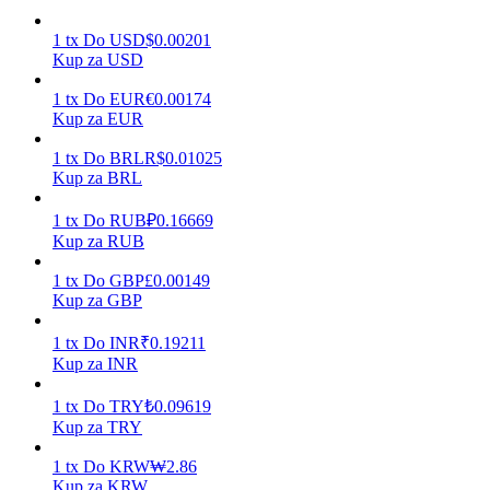
1
tx
Do
USD
$
0.00201
Kup za USD
Zarabiać
1
tx
Do
EUR
€
0.00174
Kup za EUR
1
tx
Do
BRL
R$
0.01025
Kup za BRL
1
tx
Do
RUB
₽
0.16669
Kup za RUB
1
tx
Do
GBP
£
0.00149
Kup za GBP
Mocna Świnka
1
tx
Do
INR
₹
0.19211
Codziennie zdobywaj konkurencyjne nagrody
Kup za INR
1
tx
Do
TRY
₺
0.09619
Kup za TRY
1
tx
Do
KRW
₩
2.86
Kup za KRW