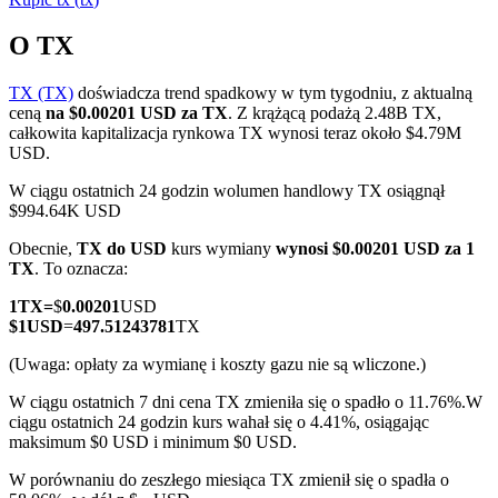
O TX
TX (TX)
doświadcza trend spadkowy w tym tygodniu, z aktualną
Kontrakty terminowe COIN-M
ceną
na $0.00201 USD za TX
. Z krążącą podażą 2.48B TX,
całkowita kapitalizacja rynkowa TX wynosi teraz około $4.79M
Kontrakty terminowe na kryptowaluty
USD.
W ciągu ostatnich 24 godzin wolumen handlowy TX osiągnął
$994.64K USD
TradFi
Obecnie,
TX do USD
kurs wymiany
wynosi $0.00201 USD za 1
Instrumenty pochodne na akcje, forex, metale szlachetne i
TX
. To oznacza:
towary
1
TX
=
$
0.00201
USD
$
1
USD
=
497.51243781
TX
(Uwaga: opłaty za wymianę i koszty gazu nie są wliczone.)
W ciągu ostatnich 7 dni cena TX zmieniła się o spadło o 11.76%.
W
ciągu ostatnich 24 godzin kurs wahał się o 4.41%, osiągając
maksimum $0 USD i minimum $0 USD.
W porównaniu do zeszłego miesiąca TX zmienił się o spadła o