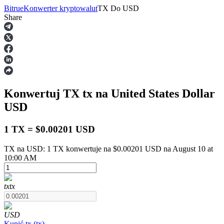
Bitrue
Konwerter kryptowalut
TX
Do
USD
Share
Kontrakty terminowe
Konwertuj TX
tx
na United States Dollar
USD
1 TX = $0.00201 USD
TX na USD: 1 TX konwertuje na $0.00201 USD na August 10 at
Kontrakty terminowe na USDT
10:00 AM
Kontrakty futures wykorzystujące USDT jako zabezpieczenie
tx
tx
USD
Kupić
tx
(
tx
)