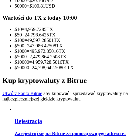
10000
=
$
20.16
USD
50000
=
$
100.81
USD
Zostań traderem kopiującym
Wartości do TX z today 10:00
Ciesz się podziałem zysków i prowizjami z kopiowania
transakcji
$
10
=
4,959.7285
TX
$
50
=
24,798.6425
TX
$
100
=
49,597.28501
TX
$
500
=
247,986.42508
TX
$
1000
=
495,972.85016
TX
$
5000
=
2,479,864.2508
TX
$
10000
=
4,959,728.5016
TX
$
50000
=
24,798,642.50801
TX
Kup kryptowaluty z Bitrue
Informacja
Utwórz konto Bitrue
aby kupować i sprzedawać kryptowaluty na
Analiza Big Data, w tym informacje handlowe itp.
najbezpieczniejszej giełdzie kryptowalut.
Rejestracja
Zarejestruj się na Bitrue za pomocą swojego adresu e-