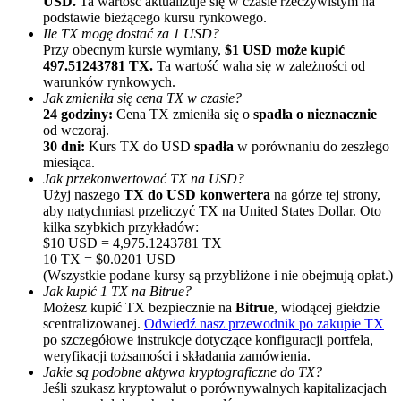
USD.
Ta wartość aktualizuje się w czasie rzeczywistym na
podstawie bieżącego kursu rynkowego.
Ile TX mogę dostać za 1 USD?
Przy obecnym kursie wymiany,
$1 USD może kupić
497.51243781 TX.
Ta wartość waha się w zależności od
warunków rynkowych.
Jak zmieniła się cena TX w czasie?
24 godziny:
Cena TX zmieniła się o
spadła o nieznacznie
od wczoraj.
30 dni:
Kurs TX do USD
spadła
w porównaniu do zeszłego
Polecaj
miesiąca.
Jak przekonwertować TX na USD?
Zaproś przyjaciela, aby otrzymać nagrody pieniężne
Użyj naszego
TX do USD konwertera
na górze tej strony,
aby natychmiast przeliczyć TX na United States Dollar. Oto
BTC Welcome Rewards
kilka szybkich przykładów:
$10 USD = 4,975.1243781 TX
10 TX = $0.0201 USD
(Wszystkie podane kursy są przybliżone i nie obejmują opłat.)
Jak kupić 1 TX na Bitrue?
Możesz kupić TX bezpiecznie na
Bitrue
, wiodącej giełdzie
scentralizowanej.
Odwiedź nasz przewodnik po zakupie TX
po szczegółowe instrukcje dotyczące konfiguracji portfela,
weryfikacji tożsamości i składania zamówienia.
Jakie są podobne aktywa kryptograficzne do TX?
Jeśli szukasz kryptowalut o porównywalnych kapitalizacjach