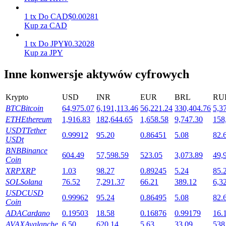
1
tx
Do
CAD
$
0.00281
Kup za CAD
Stawianie
1
tx
Do
JPY
¥
0.32028
Kup za JPY
Wysokie zyski i natychmiastowy dostęp
Inne konwersje aktywów cyfrowych
Krypto
USD
INR
EUR
BRL
RU
BTC
Bitcoin
64,975.07
6,191,113.46
56,221.24
330,404.76
5,3
ETH
Ethereum
1,916.83
182,644.65
1,658.58
9,747.30
158
USDT
Tether
0.99912
95.20
0.86451
5.08
82.
USDt
BNB
Binance
604.49
57,598.59
523.05
3,073.89
49,
Launchpool
Coin
XRP
XRP
1.03
98.27
0.89245
5.24
85.
Elastyczne stawianie zakładów, aby zarabiać na popularnych
SOL
Solana
76.52
7,291.37
66.21
389.12
6,3
tokenach
USDC
USD
0.99962
95.24
0.86495
5.08
82.
Coin
ADA
Cardano
0.19503
18.58
0.16876
0.99179
16.
AVAX
Avalanche
6.50
620.14
5.63
33.09
538