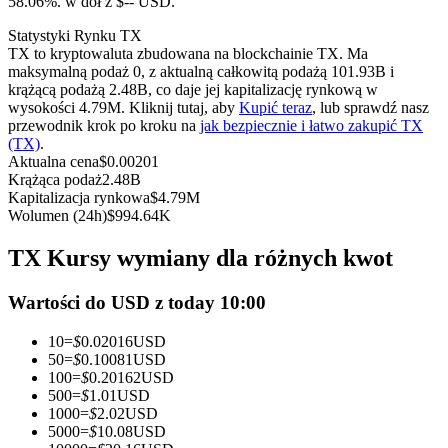
58.06%. w dół z $-- USD.
Kontrakty terminowe na USDC
Statystyki Rynku TX
Kontrakty futures wykorzystujące USDC jako zabezpieczenie
TX to kryptowaluta zbudowana na blockchainie TX. Ma
maksymalną podaż 0, z aktualną całkowitą podażą 101.93B i
krążącą podażą 2.48B, co daje jej kapitalizację rynkową w
wysokości 4.79M. Kliknij tutaj, aby
Kupić teraz
, lub sprawdź nasz
przewodnik krok po kroku na
jak bezpiecznie i łatwo zakupić TX
(TX)
.
Aktualna cena
$
0.00201
Krążąca podaż
2.48B
Kapitalizacja rynkowa
$
4.79M
Wolumen (24h)
$
994.64K
Kopiowanie Transakcji
TX Kursy wymiany dla różnych kwot
Dołącz do najlepszych traderów
Wartości do USD z today 10:00
10
=
$
0.02016
USD
50
=
$
0.10081
USD
100
=
$
0.20162
USD
500
=
$
1.01
USD
1000
=
$
2.02
USD
5000
=
$
10.08
USD