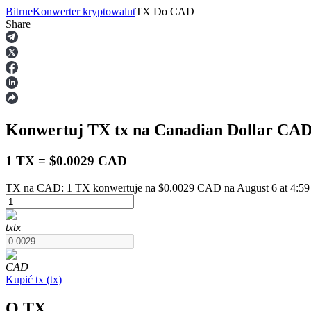
Bitrue
Konwerter kryptowalut
TX
Do
CAD
Share
Kontrakty terminowe
Konwertuj TX
tx
na Canadian Dollar
CA
1 TX = $0.0029 CAD
TX na CAD: 1 TX konwertuje na $0.0029 CAD na August 6 at 4:5
Kontrakty terminowe na USDT
tx
tx
Kontrakty futures wykorzystujące USDT jako zabezpieczenie
CAD
Kupić
tx
(
tx
)
O TX