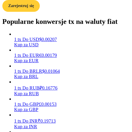
Zarejestruj się
Przewodnik
Popularne konwersje tx na waluty fiat
Przewodnik dla początkujących dotyczący kontraktów futures
1
tx
Do
USD
$
0.00207
Kup za USD
1
tx
Do
EUR
€
0.00179
Kup za EUR
1
tx
Do
BRL
R$
0.01064
Kup za BRL
Strategie handlowe
1
tx
Do
RUB
₽
0.16776
Dowiedz się, jak zachować rentowność
Kup za RUB
1
tx
Do
GBP
£
0.00153
Kup za GBP
1
tx
Do
INR
₹
0.19713
Kup za INR