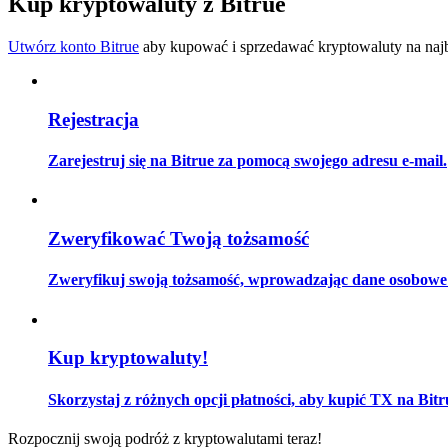
Kup kryptowaluty z Bitrue
Zostań traderem kopiującym
Utwórz konto Bitrue
aby kupować i sprzedawać kryptowaluty na najbe
Ciesz się podziałem zysków i prowizjami z kopiowania transak
Rejestracja
Zarejestruj się na Bitrue za pomocą swojego adresu e-mail.
Zweryfikować Twoją tożsamość
Informacja
Zweryfikuj swoją tożsamość, wprowadzając dane osobowe i
Analiza Big Data, w tym informacje handlowe itp.
Kup kryptowaluty!
Skorzystaj z różnych opcji płatności, aby kupić TX na Bitr
Rozpocznij swoją podróż z kryptowalutami teraz!