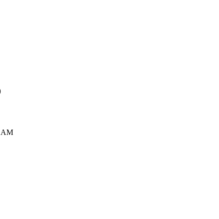
D
9 AM