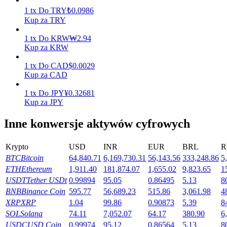
1
tx
Do
TRY
₺
0.0986
Zarabiać
Kup za TRY
1
tx
Do
KRW
₩
2.94
Kup za KRW
1
tx
Do
CAD
$
0.0029
Kup za CAD
1
tx
Do
JPY
¥
0.32681
Kup za JPY
Inne konwersje aktywów cyfrowych
Mocna Świnka
Codziennie zdobywaj konkurencyjne nagrody
Krypto
USD
INR
EUR
BRL
R
BTC
Bitcoin
64,840.71
6,169,730.31
56,143.56
333,248.86
5
ETH
Ethereum
1,911.40
181,874.07
1,655.02
9,823.65
1
USDT
Tether USDt
0.99894
95.05
0.86495
5.13
8
BNB
Binance Coin
595.77
56,689.23
515.86
3,061.98
4
XRP
XRP
1.04
99.86
0.90873
5.39
8
SOL
Solana
74.11
7,052.07
64.17
380.90
6
USDC
USD Coin
0.99974
95.12
0.86564
5.13
8