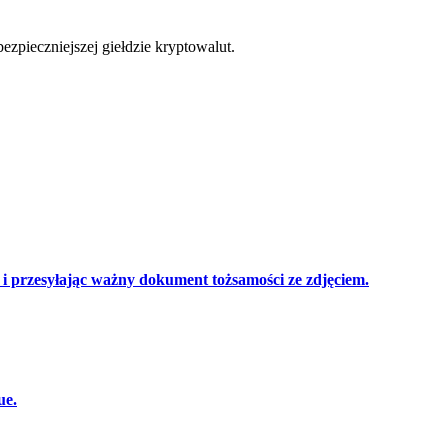
zpieczniejszej giełdzie kryptowalut.
cji
 przesyłając ważny dokument tożsamości ze zdjęciem.
ue.