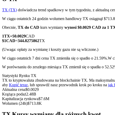
TX (TX)
doświadcza trend spadkowy w tym tygodniu, z aktualną c
W ciągu ostatnich 24 godzin wolumen handlowy TX osiągnął $71
Kontrakty terminowe COIN-M
Obecnie,
TX do CAD
kurs wymiany
wynosi $0.0029 CAD za 1 T
Kontrakty terminowe na kryptowaluty
1
TX
=
$
0.0029
CAD
$
1
CAD
=
344.8275862
TX
(Uwaga: opłaty za wymianę i koszty gazu nie są wliczone.)
TradFi
W ciągu ostatnich 7 dni cena TX zmieniła się o spadło o 21.59%.
W ci
Instrumenty pochodne na akcje, forex, metale szlachetne i towa
W porównaniu do zeszłego miesiąca TX zmienił się o spadła o 52.5
Statystyki Rynku TX
TX to kryptowaluta zbudowana na blockchainie TX. Ma maksymalną pod
aby
Kupić teraz
, lub sprawdź nasz przewodnik krok po kroku na
jak 
Aktualna cena
$
0.0029
Krążąca podaż
2.48B
Kapitalizacja rynkowa
$
7.6M
Wolumen (24h)
$
713.8K
Kontrakty terminowe na USDC
TX Kursy wymiany dla różnych kwot