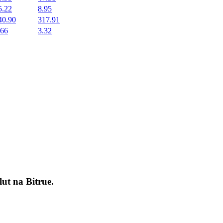
5.22
8.95
40.90
317.91
.66
3.32
okenach
lut na
Bitrue
.