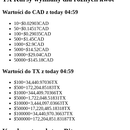
Kontrakty futures wykorzystujące USDC jako zabezpieczenie
Wartości do CAD z today 04:59
10
=
$
0.02903
CAD
50
=
$
0.14517
CAD
100
=
$
0.29035
CAD
500
=
$
1.45
CAD
1000
=
$
2.9
CAD
5000
=
$
14.52
CAD
10000
=
$
29.04
CAD
50000
=
$
145.18
CAD
Kopiowanie Transakcji
Wartości do TX z today 04:59
Dołącz do najlepszych traderów
$
100
=
34,440.97036
TX
$
500
=
172,204.85183
TX
$
1000
=
344,409.70366
TX
$
5000
=
1,722,048.51831
TX
$
10000
=
3,444,097.03663
TX
$
50000
=
17,220,485.18318
TX
$
100000
=
34,440,970.36637
TX
$
500000
=
172,204,851.83187
TX