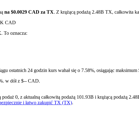
eną
na $0.0029 CAD za TX
. Z krążącą podażą 2.48B TX, całkowita k
3.8K CAD
X
. To oznacza:
ągu ostatnich 24 godzin kurs wahał się o 7.58%, osiągając maksim
ry
2%. w dół z $-- CAD.
aż 0, z aktualną całkowitą podażą 101.93B i krążącą podażą 2.48B, c
bezpiecznie i łatwo zakupić TX (TX)
.