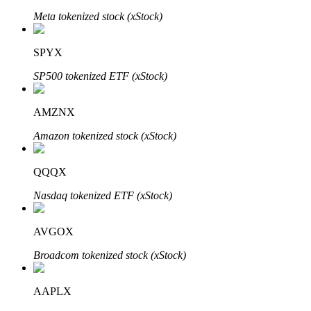
Meta tokenized stock (xStock)
Blokady BTR
SPYX
Ekskluzywne inwestycje dla posiadaczy BTR
SP500 tokenized ETF (xStock)
AMZNX
Amazon tokenized stock (xStock)
QQQX
Nasdaq tokenized ETF (xStock)
Pożyczki
AVGOX
Usługa pożyczek wspieranych kryptowalutami
Broadcom tokenized stock (xStock)
AAPLX