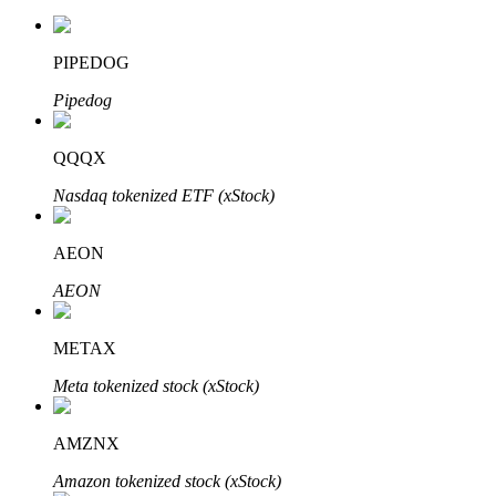
PIPEDOG
Pipedog
QQQX
Automatyczna inwestycja
Nasdaq tokenized ETF (xStock)
Zdobądź długoterminowy zysk i elastyczne zainteresowania
AEON
AEON
METAX
Meta tokenized stock (xStock)
Naucz się stakingu
AMZNX
Dowiedz się, jak uzyskać dochód pasywny
Amazon tokenized stock (xStock)