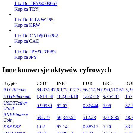
1
tx
Do
TRY
₺
0.09667
Kup za TRY
1
tx
Do
KRW
₩
2.85
Stawianie
Kup za KRW
Wysokie zyski i natychmiastowy dostęp
1
tx
Do
CAD
$
0.00282
Kup za CAD
1
tx
Do
JPY
¥
0.31983
Kup za JPY
Inne konwersje aktywów cyfrowych
Krypto
USD
INR
EUR
BRL
RU
BTC
Bitcoin
64,874.47
6,172,017.72
56,114.60
330,710.61
5,3
Launchpool
ETH
Ethereum
1,913.58
182,054.18
1,655.19
9,754.87
157
Elastyczne stawianie zakładów, aby zarabiać na popularnych
USDT
Tether
0.99939
95.07
0.86444
5.09
82.
tokenach
USDt
BNB
Binance
592.19
56,340.55
512.23
3,018.85
48,
Coin
XRP
XRP
1.02
97.14
0.88317
5.20
83.