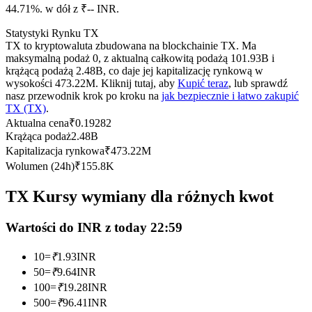
Kontrakty terminowe na USDC
44.71%. w dół z ₹-- INR.
Kontrakty futures wykorzystujące USDC jako zabezpieczenie
Statystyki Rynku TX
TX to kryptowaluta zbudowana na blockchainie TX. Ma
maksymalną podaż 0, z aktualną całkowitą podażą 101.93B i
krążącą podażą 2.48B, co daje jej kapitalizację rynkową w
wysokości 473.22M. Kliknij tutaj, aby
Kupić teraz
, lub sprawdź
nasz przewodnik krok po kroku na
jak bezpiecznie i łatwo zakupić
TX (TX)
.
Aktualna cena
₹
0.19282
Krążąca podaż
2.48B
Kapitalizacja rynkowa
₹
473.22M
Wolumen (24h)
₹
155.8K
Kopiowanie Transakcji
Dołącz do najlepszych traderów
TX Kursy wymiany dla różnych kwot
Wartości do INR z today 22:59
10
=
₹
1.93
INR
50
=
₹
9.64
INR
100
=
₹
19.28
INR
500
=
₹
96.41
INR