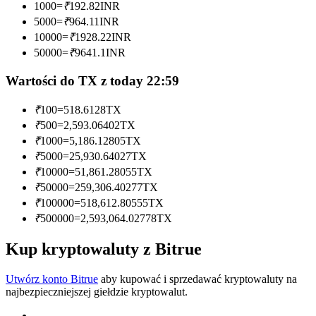
1000
=
₹
192.82
INR
5000
=
₹
964.11
INR
Zostań traderem kopiującym
10000
=
₹
1928.22
INR
Ciesz się podziałem zysków i prowizjami z kopiowania
50000
=
₹
9641.1
INR
transakcji
Wartości do TX z today 22:59
₹
100
=
518.6128
TX
₹
500
=
2,593.06402
TX
₹
1000
=
5,186.12805
TX
₹
5000
=
25,930.64027
TX
₹
10000
=
51,861.28055
TX
₹
50000
=
259,306.40277
TX
₹
100000
=
518,612.80555
TX
Informacja
₹
500000
=
2,593,064.02778
TX
Analiza Big Data, w tym informacje handlowe itp.
Kup kryptowaluty z Bitrue
Utwórz konto Bitrue
aby kupować i sprzedawać kryptowaluty na
najbezpieczniejszej giełdzie kryptowalut.