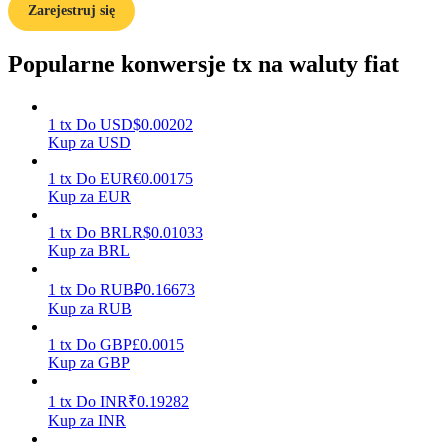
Zarejestruj się
Popularne konwersje tx na waluty fiat
Zarabiać
1
tx
Do
USD
$
0.00202
Kup za USD
1
tx
Do
EUR
€
0.00175
Kup za EUR
1
tx
Do
BRL
R$
0.01033
Kup za BRL
Mocna Świnka
1
tx
Do
RUB
₽
0.16673
Kup za RUB
Codziennie zdobywaj konkurencyjne nagrody
1
tx
Do
GBP
£
0.0015
Kup za GBP
1
tx
Do
INR
₹
0.19282
Kup za INR