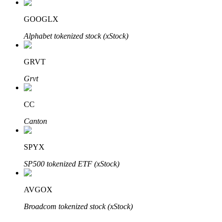
Bitrue
AI
GOOGLX
Alphabet tokenized stock (xStock)
GRVT
Grvt
Bitruści Partnerzy
CC
Canton
SPYX
SP500 tokenized ETF (xStock)
Afiliaci Bitrue
AVGOX
Aż do 65% prowizji!
Broadcom tokenized stock (xStock)