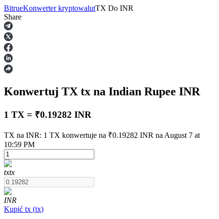
Bitrue
Konwerter kryptowalut
TX
Do
INR
Share
Kontrakty terminowe
Konwertuj TX
tx
na Indian Rupee
INR
1 TX = ₹0.19282 INR
TX na INR: 1 TX konwertuje na ₹0.19282 INR na August 7 at
10:59 PM
Kontrakty terminowe na USDT
Kontrakty futures wykorzystujące USDT jako zabezpieczenie
tx
tx
INR
Kupić
tx
(
tx
)