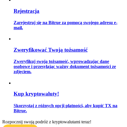
Rejestracja
Przewodnik
Zarejestruj się na Bitrue za pomocą swojego adresu e-
mail.
Przewodnik dla początkujących dotyczący kontraktów futures
Zweryfikować Twoją tożsamość
Zweryfikuj swoją tożsamość, wprowadzając dane
osobowe i przesyłając ważny dokument tożsamości ze
zdjęciem.
Strategie handlowe
Kup kryptowaluty!
Dowiedz się, jak zachować rentowność
Skorzystaj z różnych opcji płatności, aby kupić TX na
Bitrue.
Rozpocznij swoją podróż z kryptowalutami teraz!