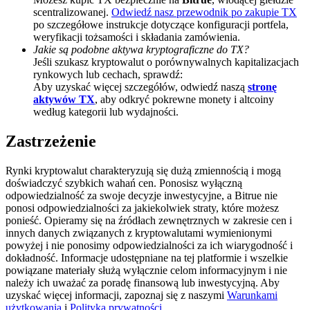
scentralizowanej.
Odwiedź nasz przewodnik po zakupie TX
BTC Welcome Rewards
po szczegółowe instrukcje dotyczące konfiguracji portfela,
weryfikacji tożsamości i składania zamówienia.
Deposit & Trade BTC to Share 25000 USDT prize pool!
Jakie są podobne aktywa kryptograficzne do TX?
Jeśli szukasz kryptowalut o porównywalnych kapitalizacjach
rynkowych lub cechach, sprawdź:
Aby uzyskać więcej szczegółów, odwiedź naszą
stronę
aktywów TX
, aby odkryć pokrewne monety i altcoiny
Deposit CASHCAT & Win
według kategorii lub wydajności.
Share 500000 CASHCAT prize pool
Zastrzeżenie
Rynki kryptowalut charakteryzują się dużą zmiennością i mogą
doświadczyć szybkich wahań cen. Ponosisz wyłączną
Exclusive for BitMart Users
odpowiedzialność za swoje decyzje inwestycyjne, a Bitrue nie
ponosi odpowiedzialności za jakiekolwiek straty, które możesz
Register & Trade to Win 500,000 USDT
ponieść. Opieramy się na źródłach zewnętrznych w zakresie cen i
innych danych związanych z kryptowalutami wymienionymi
powyżej i nie ponosimy odpowiedzialności za ich wiarygodność i
dokładność. Informacje udostępniane na tej platformie i wszelkie
Precious Metals Trading Carnival
powiązane materiały służą wyłącznie celom informacyjnym i nie
należy ich uważać za poradę finansową lub inwestycyjną. Aby
Trade Gold & Silver · 33,333 USDT Bonus
uzyskać więcej informacji, zapoznaj się z naszymi
Warunkami
użytkowania
i
Polityką prywatności
.