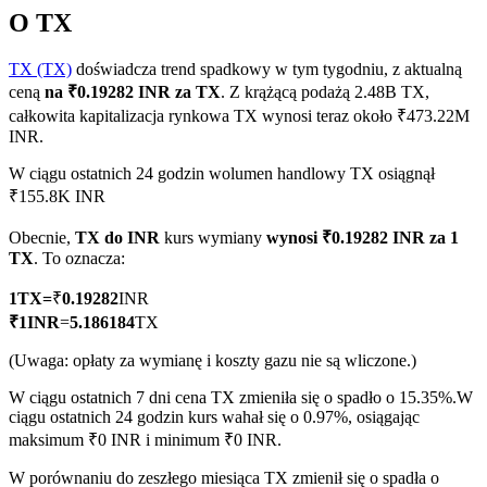
O TX
TX (TX)
doświadcza trend spadkowy w tym tygodniu, z aktualną
ceną
na ₹0.19282 INR za TX
. Z krążącą podażą 2.48B TX,
Kontrakty terminowe COIN-M
całkowita kapitalizacja rynkowa TX wynosi teraz około ₹473.22M
Kontrakty terminowe na kryptowaluty
INR.
W ciągu ostatnich 24 godzin wolumen handlowy TX osiągnął
₹155.8K INR
TradFi
Obecnie,
TX do INR
kurs wymiany
wynosi ₹0.19282 INR za 1
Instrumenty pochodne na akcje, forex, metale szlachetne i
TX
. To oznacza:
towary
1
TX
=
₹
0.19282
INR
₹
1
INR
=
5.186184
TX
(Uwaga: opłaty za wymianę i koszty gazu nie są wliczone.)
W ciągu ostatnich 7 dni cena TX zmieniła się o spadło o 15.35%.
W
ciągu ostatnich 24 godzin kurs wahał się o 0.97%, osiągając
maksimum ₹0 INR i minimum ₹0 INR.
W porównaniu do zeszłego miesiąca TX zmienił się o spadła o