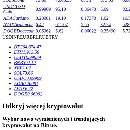
SOL
Solana
73.66
7,008.53
63.71
375.53
6,0
USDC
USD
0.99969
95.10
0.86470
5.09
82.
Coin
ADA
Cardano
0.20081
19.10
0.17370
1.02
16.
AVAX
Avalanche
6.42
611.07
5.55
32.74
528
DOGE
Dogecoin
0.06962
6.62
0.06022
0.35490
5.7
Blokady BTR
USD
INR
EUR
BRL
RUB
TRY
Ekskluzywne inwestycje dla posiadaczy BTR
BTC
64,874.47
ETH
1,913.58
USDT
0.99939
BNB
592.19
XRP
1.02
SOL
73.66
USDC
0.99969
ADA
0.20081
AVAX
6.42
DOGE
0.06962
Pożyczki
Odkryj więcej kryptowalut
Usługa pożyczek wspieranych kryptowalutami
Wybór nowo wymienionych i trendujących
kryptowalut na
Bitrue
.