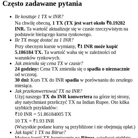
Często zadawane pytania
Ile kosztuje 1 TX w INR?
Na chwilę obecną,
1 TX (TX jest wart około ₹0.19282
INR.
Ta wartość aktualizuje się w czasie rzeczywistym na
podstawie bieżącego kursu rynkowego.
Ile TX mogę dostać za 1 INR?
Przy obecnym kursie wymiany,
₹1 INR może kupić
Polecaj
5.186184 TX.
Ta wartość waha się w zależności od
warunków rynkowych.
Zaproś przyjaciela, aby otrzymać nagrody pieniężne
Jak zmieniła się cena TX w czasie?
24 godziny:
Cena TX zmieniła się o
spadła o nieznacznie
BTC Welcome Rewards
od wczoraj.
30 dni:
Kurs TX do INR
spadła
w porównaniu do zeszłego
miesiąca.
Jak przekonwertować TX na INR?
Użyj naszego
TX do INR konwertera
na górze tej strony,
aby natychmiast przeliczyć TX na Indian Rupee. Oto kilka
szybkich przykładów:
₹10 INR = 51.86184005 TX
10 TX = ₹1.93 INR
(Wszystkie podane kursy są przybliżone i nie obejmują opłat.)
Jak kupić 1 TX na Bitrue?
Możesz kupić TX bezpiecznie na
Bitrue
, wiodącej giełdzie