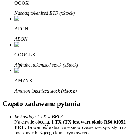
Bitrue
AI
QQQX
Nasdaq tokenized ETF (xStock)
AEON
AEON
Bitruści Partnerzy
GOOGLX
Alphabet tokenized stock (xStock)
AMZNX
Amazon tokenized stock (xStock)
Często zadawane pytania
Afiliaci Bitrue
Ile kosztuje 1 TX w BRL?
Na chwilę obecną,
1 TX (TX jest wart około R$0.01052
Aż do 65% prowizji!
BRL.
Ta wartość aktualizuje się w czasie rzeczywistym na
podstawie bieżącego kursu rynkowego.