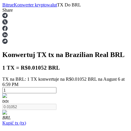
Bitrue
Konwerter kryptowalut
TX
Do
BRL
Share
Kontrakty terminowe
Konwertuj TX
tx
na Brazilian Real
BRL
1 TX = R$0.01052 BRL
TX na BRL: 1 TX konwertuje na R$0.01052 BRL na August 6 at
6:59 PM
Kontrakty terminowe na USDT
Kontrakty futures wykorzystujące USDT jako zabezpieczenie
tx
tx
BRL
Kupić
tx
(
tx
)