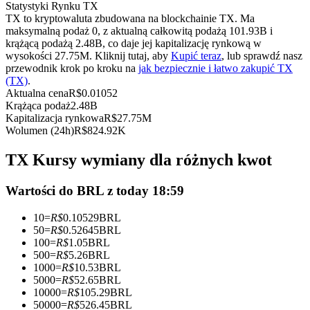
Kontrakty terminowe na USDC
Statystyki Rynku TX
TX to kryptowaluta zbudowana na blockchainie TX. Ma
Kontrakty futures wykorzystujące USDC jako zabezpieczenie
maksymalną podaż 0, z aktualną całkowitą podażą 101.93B i
krążącą podażą 2.48B, co daje jej kapitalizację rynkową w
wysokości 27.75M. Kliknij tutaj, aby
Kupić teraz
, lub sprawdź nasz
przewodnik krok po kroku na
jak bezpiecznie i łatwo zakupić TX
(TX)
.
Aktualna cena
R$
0.01052
Krążąca podaż
2.48B
Kapitalizacja rynkowa
R$
27.75M
Wolumen (24h)
R$
824.92K
TX Kursy wymiany dla różnych kwot
Kopiowanie Transakcji
Wartości do BRL z today 18:59
Dołącz do najlepszych traderów
10
=
R$
0.10529
BRL
50
=
R$
0.52645
BRL
100
=
R$
1.05
BRL
500
=
R$
5.26
BRL
1000
=
R$
10.53
BRL
5000
=
R$
52.65
BRL
10000
=
R$
105.29
BRL
50000
=
R$
526.45
BRL