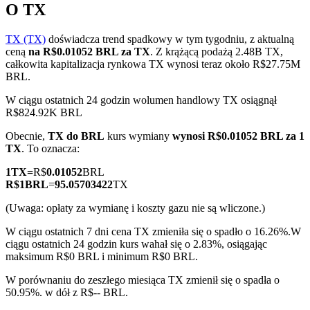
O TX
TX (TX)
doświadcza trend spadkowy w tym tygodniu, z aktualną
ceną
na R$0.01052 BRL za TX
. Z krążącą podażą 2.48B TX,
Kontrakty terminowe COIN-M
całkowita kapitalizacja rynkowa TX wynosi teraz około R$27.75M
BRL.
Kontrakty terminowe na kryptowaluty
W ciągu ostatnich 24 godzin wolumen handlowy TX osiągnął
R$824.92K BRL
Obecnie,
TX do BRL
kurs wymiany
wynosi R$0.01052 BRL za 1
TradFi
TX
. To oznacza:
Instrumenty pochodne na akcje, forex, metale szlachetne i
1
TX
=
R$
0.01052
BRL
towary
R$
1
BRL
=
95.05703422
TX
(Uwaga: opłaty za wymianę i koszty gazu nie są wliczone.)
W ciągu ostatnich 7 dni cena TX zmieniła się o spadło o 16.26%.
W
ciągu ostatnich 24 godzin kurs wahał się o 2.83%, osiągając
maksimum R$0 BRL i minimum R$0 BRL.
W porównaniu do zeszłego miesiąca TX zmienił się o spadła o
50.95%. w dół z R$-- BRL.