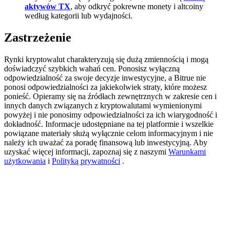
aktywów TX
, aby odkryć pokrewne monety i altcoiny
Deposit CASHCAT & Win
według kategorii lub wydajności.
Share 500000 CASHCAT prize pool
Zastrzeżenie
Rynki kryptowalut charakteryzują się dużą zmiennością i mogą
doświadczyć szybkich wahań cen. Ponosisz wyłączną
Exclusive for BitMart Users
odpowiedzialność za swoje decyzje inwestycyjne, a Bitrue nie
ponosi odpowiedzialności za jakiekolwiek straty, które możesz
Register & Trade to Win 500,000 USDT
ponieść. Opieramy się na źródłach zewnętrznych w zakresie cen i
innych danych związanych z kryptowalutami wymienionymi
powyżej i nie ponosimy odpowiedzialności za ich wiarygodność i
dokładność. Informacje udostępniane na tej platformie i wszelkie
powiązane materiały służą wyłącznie celom informacyjnym i nie
Precious Metals Trading Carnival
należy ich uważać za poradę finansową lub inwestycyjną. Aby
uzyskać więcej informacji, zapoznaj się z naszymi
Warunkami
Trade Gold & Silver · 33,333 USDT Bonus
użytkowania
i
Polityką prywatności
.
USDT New User Exclusive 10% APR
USDT Flexible Staking | Daily Rewards