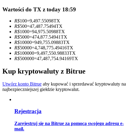
Wartości do TX z today 18:59
Zostań traderem kopiującym
Ciesz się podziałem zysków i prowizjami z kopiowania
R$
100
=
9,497.55098
TX
transakcji
R$
500
=
47,487.75494
TX
R$
1000
=
94,975.50988
TX
R$
5000
=
474,877.54941
TX
R$
10000
=
949,755.09883
TX
R$
50000
=
4,748,775.49416
TX
R$
100000
=
9,497,550.98833
TX
R$
500000
=
47,487,754.94169
TX
Kup kryptowaluty z Bitrue
Utwórz konto Bitrue
aby kupować i sprzedawać kryptowaluty na
Informacja
najbezpieczniejszej giełdzie kryptowalut.
Analiza Big Data, w tym informacje handlowe itp.
Rejestracja
Zarejestruj się na Bitrue za pomocą swojego adresu e-
mail.