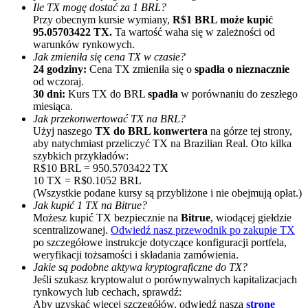
Ile TX mogę dostać za 1 BRL?
Przy obecnym kursie wymiany,
R$1 BRL może kupić
95.05703422 TX.
Ta wartość waha się w zależności od
warunków rynkowych.
Jak zmieniła się cena TX w czasie?
24 godziny:
Cena TX zmieniła się o
spadła o nieznacznie
od wczoraj.
30 dni:
Kurs TX do BRL
spadła
w porównaniu do zeszłego
miesiąca.
Polecaj
Jak przekonwertować TX na BRL?
Użyj naszego
TX do BRL konwertera
na górze tej strony,
Zaproś przyjaciela, aby otrzymać nagrody pieniężne
aby natychmiast przeliczyć TX na Brazilian Real. Oto kilka
szybkich przykładów:
Deposit CASHCAT & Win
R$10 BRL = 950.5703422 TX
10 TX = R$0.1052 BRL
(Wszystkie podane kursy są przybliżone i nie obejmują opłat.)
Jak kupić 1 TX na Bitrue?
Możesz kupić TX bezpiecznie na
Bitrue
, wiodącej giełdzie
scentralizowanej.
Odwiedź nasz przewodnik po zakupie TX
po szczegółowe instrukcje dotyczące konfiguracji portfela,
weryfikacji tożsamości i składania zamówienia.
Jakie są podobne aktywa kryptograficzne do TX?
Jeśli szukasz kryptowalut o porównywalnych kapitalizacjach
rynkowych lub cechach, sprawdź:
Aby uzyskać więcej szczegółów, odwiedź naszą
stronę