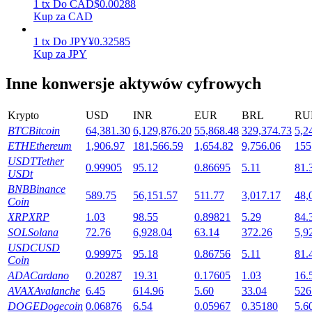
1
tx
Do
CAD
$
0.00288
Kup za CAD
1
tx
Do
JPY
¥
0.32585
Stawianie
Kup za JPY
Wysokie zyski i natychmiastowy dostęp
Inne konwersje aktywów cyfrowych
Krypto
USD
INR
EUR
BRL
RU
BTC
Bitcoin
64,381.30
6,129,876.20
55,868.48
329,374.73
5,2
ETH
Ethereum
1,906.97
181,566.59
1,654.82
9,756.06
155
USDT
Tether
0.99905
95.12
0.86695
5.11
81.
USDt
BNB
Binance
589.75
56,151.57
511.77
3,017.17
48,
Coin
Launchpool
XRP
XRP
1.03
98.55
0.89821
5.29
84.
SOL
Solana
72.76
6,928.04
63.14
372.26
5,9
Elastyczne stawianie zakładów, aby zarabiać na popularnych
USDC
USD
tokenach
0.99975
95.18
0.86756
5.11
81.
Coin
ADA
Cardano
0.20287
19.31
0.17605
1.03
16.
AVAX
Avalanche
6.45
614.96
5.60
33.04
526
DOGE
Dogecoin
0.06876
6.54
0.05967
0.35180
5.6