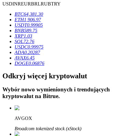
USD
INR
EUR
BRL
RUB
TRY
BTC
64,381.30
ETH
1,906.97
USDT
0.99905
BNB
589.75
Blokady BTR
XRP
1.03
SOL
72.76
Ekskluzywne inwestycje dla posiadaczy BTR
USDC
0.99975
ADA
0.20287
AVAX
6.45
DOGE
0.06876
Odkryj więcej kryptowalut
Wybór nowo wymienionych i trendujących
kryptowalut na
Bitrue
.
Pożyczki
Usługa pożyczek wspieranych kryptowalutami
AVGOX
Broadcom tokenized stock (xStock)