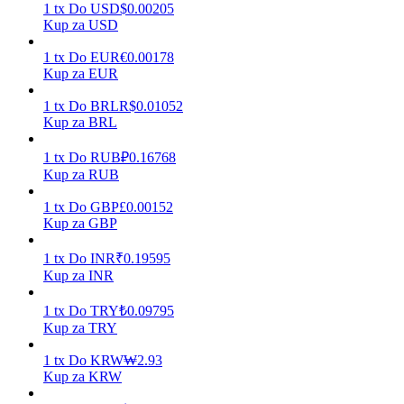
1
tx
Do
USD
$
0.00205
Kup za USD
1
tx
Do
EUR
€
0.00178
Zarabiać
Kup za EUR
1
tx
Do
BRL
R$
0.01052
Kup za BRL
1
tx
Do
RUB
₽
0.16768
Kup za RUB
1
tx
Do
GBP
£
0.00152
Kup za GBP
Mocna Świnka
1
tx
Do
INR
₹
0.19595
Kup za INR
Codziennie zdobywaj konkurencyjne nagrody
1
tx
Do
TRY
₺
0.09795
Kup za TRY
1
tx
Do
KRW
₩
2.93
Kup za KRW