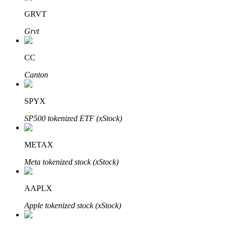
GRVT
Grvt
CC
Automatyczna inwestycja
Canton
Zdobądź długoterminowy zysk i elastyczne zainteresowania
SPYX
SP500 tokenized ETF (xStock)
METAX
Meta tokenized stock (xStock)
AAPLX
Naucz się stakingu
Apple tokenized stock (xStock)
Dowiedz się, jak uzyskać dochód pasywny