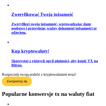
Zweryfikować Twoją tożsamość
Przewodnik
Zweryfikuj swoją tożsamość, wprowadzając dane
Przewodnik dla początkujących dotyczący kontraktów futures
osobowe i przesyłając ważny dokument tożsamości ze
zdjęciem.
Kup kryptowaluty!
Skorzystaj z różnych opcji płatności, aby kupić TX na
Bitrue.
Rozpocznij swoją podróż z kryptowalutami teraz!
Strategie handlowe
Zarejestruj się
Dowiedz się, jak zachować rentowność
Popularne konwersje tx na waluty fiat