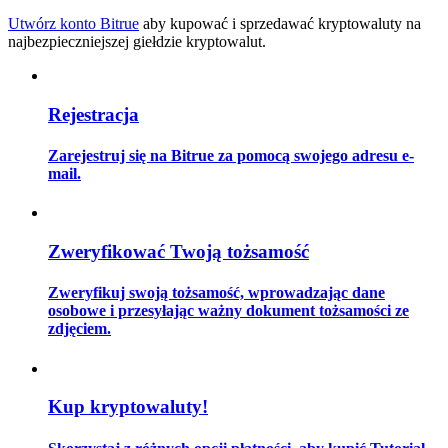
Utwórz konto Bitrue
aby kupować i sprzedawać kryptowaluty na
najbezpieczniejszej giełdzie kryptowalut.
Przewodnik
Rejestracja
Przewodnik dla początkujących dotyczący kontraktów futures
Zarejestruj się na Bitrue za pomocą swojego adresu e-
mail.
Zweryfikować Twoją tożsamość
Zweryfikuj swoją tożsamość, wprowadzając dane
osobowe i przesyłając ważny dokument tożsamości ze
Strategie handlowe
zdjęciem.
Dowiedz się, jak zachować rentowność
Kup kryptowaluty!