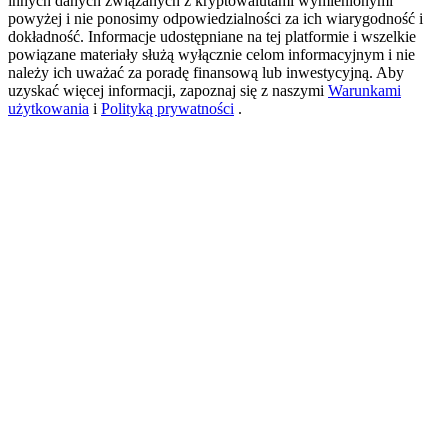
innych danych związanych z kryptowalutami wymienionymi
powyżej i nie ponosimy odpowiedzialności za ich wiarygodność i
dokładność. Informacje udostępniane na tej platformie i wszelkie
powiązane materiały służą wyłącznie celom informacyjnym i nie
USDT New User Exclusive 10% APR
należy ich uważać za poradę finansową lub inwestycyjną. Aby
uzyskać więcej informacji, zapoznaj się z naszymi
Warunkami
USDT Flexible Staking | Daily Rewards
użytkowania
i
Polityką prywatności
.
BTC New User Exclusive: 6.5% APR
BTC Flexible Staking | Daily Rewards
Więcej wydarzeń