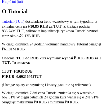
Kupić
tut
(
tut
)
O Tutorial
Tutorial (TUT)
doświadcza trend wzrostowy w tym tygodniu, z
Kontrakty terminowe COIN-M
aktualną ceną
na ₽10.85 RUB za TUT
. Z krążącą podażą
Kontrakty terminowe na kryptowaluty
833.74M TUT, całkowita kapitalizacja rynkowa Tutorial wynosi
teraz około ₽2.13B RUB.
W ciągu ostatnich 24 godzin wolumen handlowy Tutorial osiągnął
TradFi
₽61.01M RUB
Instrumenty pochodne na akcje, forex, metale szlachetne i
Obecnie,
TUT do RUB
kurs wymiany
wynosi ₽10.85 RUB za 1
towary
TUT
. To oznacza:
1
TUT
=
₽
10.85
RUB
₽
1
RUB
=
0.09216972
TUT
(Uwaga: opłaty za wymianę i koszty gazu nie są wliczone.)
W ciągu ostatnich 7 dni cena Tutorial zmieniła się o wzrosło o
662.31%.
W ciągu ostatnich 24 godzin kurs wahał się o 241.91%,
osiągając maksimum ₽0 RUB i minimum ₽0 RUB.