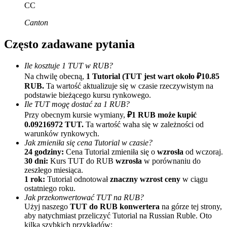
CC
Canton
Często zadawane pytania
Ile kosztuje 1 TUT w RUB?
Na chwilę obecną,
1 Tutorial (TUT jest wart około ₽10.85
Polecaj
RUB.
Ta wartość aktualizuje się w czasie rzeczywistym na
podstawie bieżącego kursu rynkowego.
Zaproś przyjaciela, aby otrzymać nagrody pieniężne
Ile TUT mogę dostać za 1 RUB?
Przy obecnym kursie wymiany,
₽1 RUB może kupić
BTC Welcome Rewards
0.09216972 TUT.
Ta wartość waha się w zależności od
warunków rynkowych.
Jak zmieniła się cena Tutorial w czasie?
24 godziny:
Cena Tutorial zmieniła się o
wzrosła
od wczoraj.
30 dni:
Kurs TUT do RUB
wzrosła
w porównaniu do
zeszłego miesiąca.
1 rok:
Tutorial odnotował
znaczny wzrost ceny
w ciągu
ostatniego roku.
Jak przekonwertować TUT na RUB?
Użyj naszego
TUT do RUB konwertera
na górze tej strony,
aby natychmiast przeliczyć Tutorial na Russian Ruble. Oto
kilka szybkich przykładów: