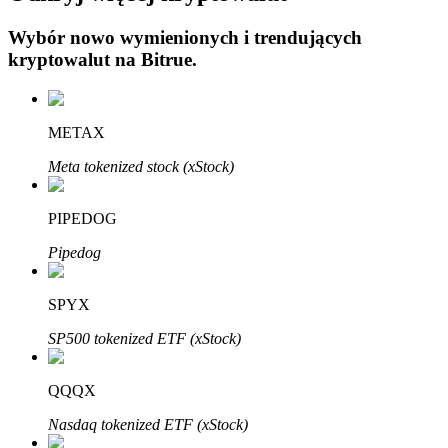
Wybór nowo wymienionych i trendujących
kryptowalut na
Bitrue
.
METAX
Automatyczna inwestycja
Meta tokenized stock (xStock)
Zdobądź długoterminowy zysk i elastyczne zainteresowania
PIPEDOG
Pipedog
SPYX
SP500 tokenized ETF (xStock)
Naucz się stakingu
QQQX
Dowiedz się, jak uzyskać dochód pasywny
Nasdaq tokenized ETF (xStock)