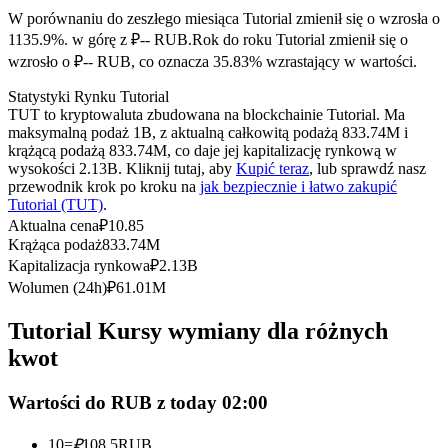
Kontrakty terminowe na USDC
W porównaniu do zeszłego miesiąca Tutorial zmienił się o wzrosła o
Kontrakty futures wykorzystujące USDC jako zabezpieczenie
1135.9%. w górę z ₽-- RUB.
Rok do roku Tutorial zmienił się o
wzrosło o ₽-- RUB, co oznacza 35.83% wzrastający w wartości.
Statystyki Rynku Tutorial
TUT to kryptowaluta zbudowana na blockchainie Tutorial. Ma
maksymalną podaż 1B, z aktualną całkowitą podażą 833.74M i
krążącą podażą 833.74M, co daje jej kapitalizację rynkową w
wysokości 2.13B. Kliknij tutaj, aby
Kupić teraz
, lub sprawdź nasz
przewodnik krok po kroku na
jak bezpiecznie i łatwo zakupić
Tutorial (TUT)
.
Aktualna cena
₽
10.85
Kopiowanie Transakcji
Krążąca podaż
833.74M
Kapitalizacja rynkowa
₽
2.13B
Dołącz do najlepszych traderów
Wolumen (24h)
₽
61.01M
Tutorial Kursy wymiany dla różnych
kwot
Wartości do RUB z today 02:00
10
=
₽
108.5
RUB