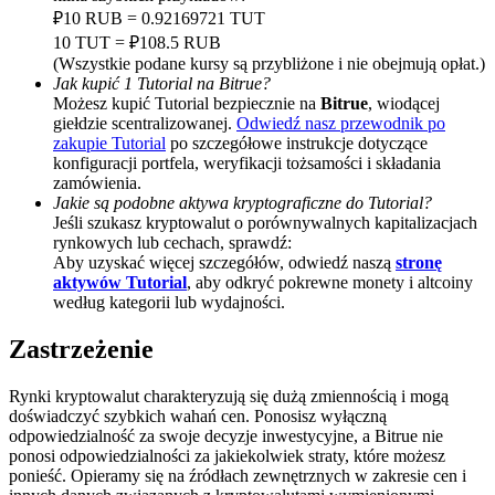
₽10 RUB = 0.92169721 TUT
BTC Welcome Rewards
10 TUT = ₽108.5 RUB
(Wszystkie podane kursy są przybliżone i nie obejmują opłat.)
Deposit & Trade BTC to Share 25000 USDT prize pool!
Jak kupić 1 Tutorial na Bitrue?
Możesz kupić Tutorial bezpiecznie na
Bitrue
, wiodącej
giełdzie scentralizowanej.
Odwiedź nasz przewodnik po
zakupie Tutorial
po szczegółowe instrukcje dotyczące
konfiguracji portfela, weryfikacji tożsamości i składania
Deposit CASHCAT & Win
zamówienia.
Share 500000 CASHCAT prize pool
Jakie są podobne aktywa kryptograficzne do Tutorial?
Jeśli szukasz kryptowalut o porównywalnych kapitalizacjach
rynkowych lub cechach, sprawdź:
Aby uzyskać więcej szczegółów, odwiedź naszą
stronę
aktywów Tutorial
, aby odkryć pokrewne monety i altcoiny
Exclusive for BitMart Users
według kategorii lub wydajności.
Register & Trade to Win 500,000 USDT
Zastrzeżenie
Rynki kryptowalut charakteryzują się dużą zmiennością i mogą
doświadczyć szybkich wahań cen. Ponosisz wyłączną
Precious Metals Trading Carnival
odpowiedzialność za swoje decyzje inwestycyjne, a Bitrue nie
ponosi odpowiedzialności za jakiekolwiek straty, które możesz
Trade Gold & Silver · 33,333 USDT Bonus
ponieść. Opieramy się na źródłach zewnętrznych w zakresie cen i