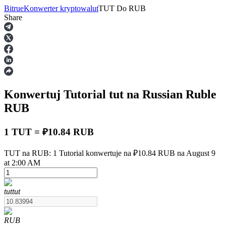
Bitrue
Konwerter kryptowalut
TUT
Do
RUB
Share
Kontrakty terminowe
Konwertuj Tutorial
tut
na Russian Ruble
RUB
1 TUT = ₽10.84 RUB
Kontrakty terminowe na USDT
TUT na RUB: 1 Tutorial konwertuje na ₽10.84 RUB na August 9
at 2:00 AM
Kontrakty futures wykorzystujące USDT jako zabezpieczenie
tut
tut
RUB