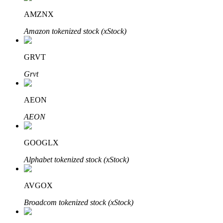
Bitrue
AI
AMZNX
Amazon tokenized stock (xStock)
GRVT
Grvt
Bitruści Partnerzy
AEON
AEON
GOOGLX
Alphabet tokenized stock (xStock)
AVGOX
Afiliaci Bitrue
Broadcom tokenized stock (xStock)
Aż do 65% prowizji!