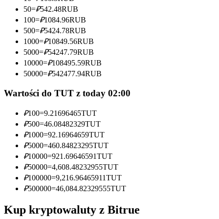
50
=
₽
542.48
RUB
Zostań traderem kopiującym
100
=
₽
1084.96
RUB
500
=
₽
5424.78
RUB
Ciesz się podziałem zysków i prowizjami z kopiowania
1000
=
₽
10849.56
RUB
transakcji
5000
=
₽
54247.79
RUB
10000
=
₽
108495.59
RUB
50000
=
₽
542477.94
RUB
Wartości do TUT z today 02:00
₽
100
=
9.21696465
TUT
₽
500
=
46.08482329
TUT
₽
1000
=
92.16964659
TUT
Informacja
₽
5000
=
460.84823295
TUT
₽
10000
=
921.69646591
TUT
Analiza Big Data, w tym informacje handlowe itp.
₽
50000
=
4,608.48232955
TUT
₽
100000
=
9,216.96465911
TUT
₽
500000
=
46,084.82329555
TUT
Kup kryptowaluty z Bitrue