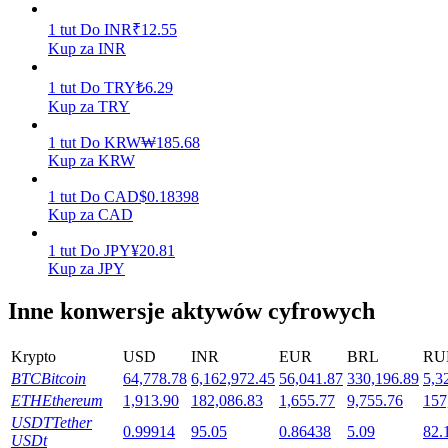
1
tut
Do
INR
₹
12.55
Kup za INR
Stawianie
1
tut
Do
TRY
₺
6.29
Wysokie zyski i natychmiastowy dostęp
Kup za TRY
1
tut
Do
KRW
₩
185.68
Kup za KRW
1
tut
Do
CAD
$
0.18398
Kup za CAD
1
tut
Do
JPY
¥
20.81
Kup za JPY
Inne konwersje aktywów cyfrowych
Launchpool
Elastyczne stawianie zakładów, aby zarabiać na popularnych
Krypto
USD
INR
EUR
BRL
RU
tokenach
BTC
Bitcoin
64,778.78
6,162,972.45
56,041.87
330,196.89
5,3
ETH
Ethereum
1,913.90
182,086.83
1,655.77
9,755.76
157
USDT
Tether
0.99914
95.05
0.86438
5.09
82.
USDt