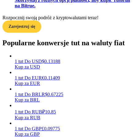
Skorzystaj z różnych opcji płatności, aby kupić Tutorial
na Bitrue.
Rozpocznij swoją podróż z kryptowalutami teraz!
Zarabiać
Zarejestruj się
Popularne konwersje tut na waluty fiat
1
tut
Do
USD
$
0.13188
Kup za USD
1
tut
Do
EUR
€
0.11409
Kup za EUR
Mocna Świnka
1
tut
Do
BRL
R$
0.67225
Codziennie zdobywaj konkurencyjne nagrody
Kup za BRL
1
tut
Do
RUB
₽
10.85
Kup za RUB
1
tut
Do
GBP
£
0.09775
Kup za GBP